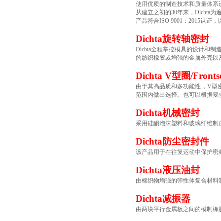
使用优质的制造技术和质量体系
从建立之初的30年来，Dicht
产品符合ISO 9001：201
Dichta
旋转轴密封
Dichta全程掌控模具的设计
的纺织橡胶或增强的金属外壳以
Dichta V型圈/Frontse
由于其高品质和多功能性，V型密
范围内做出选择。也可以根据要
Dichta
机械密封
采用硅酮泡沫塑料和玻璃纤维制
Dichta
防尘密封件
该产品用于在往复运动中保护密
Dichta
液压油封
由棉织物增强的弹性体复合材料
Dichta
减振器
由两块平行金属板之间的模制橡