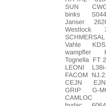
SUN CWG
binks S044
Janser 2620
Westlock 
SCHMERSAL 
Vahle KDS 2
wampfler 
Tognella FT 
LEONI L38i-
FACOM NJ.2
CEJN EJN 1
GRIP G-MG
CAMLOC 99
hydac 60646