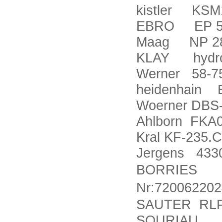
kistler KSM
EBRO EP 5
Maag NP 28
KLAY hydrob
Werner 58-7
heidenhain 
Woerner DBS
Ahlborn FKA
Kral KF-235.
Jergens 433
BORRIES pu
Nr:72006220
SAUTER RLP
SOURIAU U