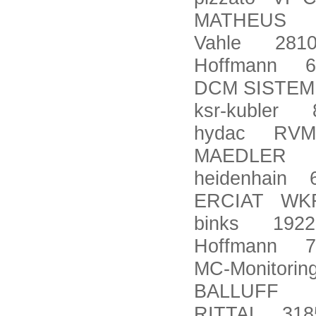
MATHEUS 135
Vahle 2810
Hoffmann 6
DCM SISTE
ksr-kubler 
hydac RVM06
MAEDLER 1
heidenhain 
ERCIAT WKR
binks 1922
Hoffmann 7
MC-Monitori
BALLUFF 
RITTAL 318