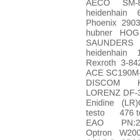
AECO SM-8
heidenhain 
Phoenix 290
hubner HOG 
SAUNDERS 41
heidenhain 
Rexroth 3-84
ACE SC190M
DISCOM KS9
LORENZ DF-
Enidine (LR
testo 476 to
EAO PN:20
Optron W200