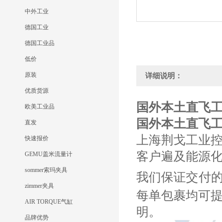
中外工业
德国工业
德国工业品
低价
原装
详细说明：
优质货源
国外本土直飞工控M
欧美工业品
国外本土直飞工控M
直发
上海荆戈工业
快速报价
客户遍及能源
GEMU盖米流量计
sommer索玛夹具
我们保证交付
zimmer夹具
每单包裹均可
AIR TORQUE气缸
明。
品牌优势