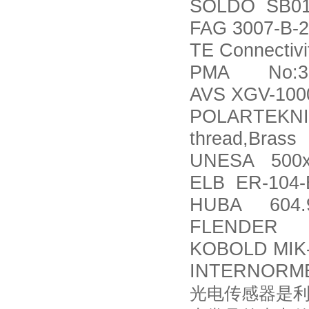
SOLDO SB01
FAG 3007-B-
TE Connecti
PMA No:391
AVS XGV-100
POLARTEKNIK
thread,Brass
UNESA 500x7
ELB ER-104-
HUBA 604.9
FLENDER JK
KOBOLD MIK
INTERNORMEN
光电传感器是