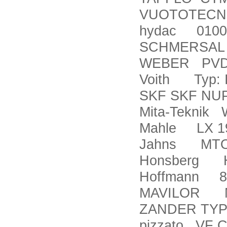
VUOTOTECNI
hydac 010
SCHMERSAL 
WEBER PVDE
Voith Typ: I
SKF SKF NUP
Mita-Teknik
Mahle LX 1
Jahns MTO-
Honsberg H
Hoffmann 8
MAVILOR MS
ZANDER TYP
pizzato VF 