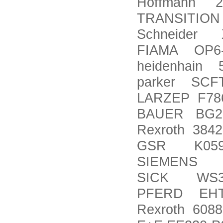
Hoffmann 2
TRANSITION 
Schneider 
FIAMA OP6-
heidenhain 
parker SCFT
LARZEP F78
BAUER BG20
Rexroth 384
GSR K059
SIEMENS 
SICK WS32
PFERD EHT 1
Rexroth 608