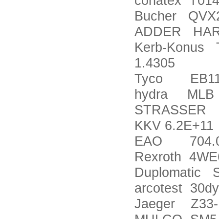
conatex T01
Bucher QVX
ADDER HAR
Kerb-Konus 
1.4305
Tyco EB11-
hydra MLB M
STRASSER 
KKV 6.2E+11
EAO 704.032
Rexroth 4WE
Duplomatic S
arcotest 30d
Jaeger Z33-