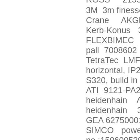
3M 3m finesse
Crane AKG
Kerb-Konus 3
FLEXBIMEC 
pall 7008602
TetraTec LMF
horizontal, IP
S320, build i
ATI 9121-PA
heidenhain 
heidenhain 
GEA 6275000
SIMCO power: