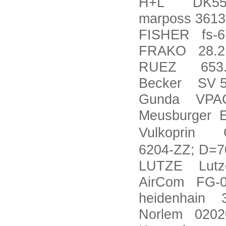
H+L DK55.0
marposs 361
FISHER fs-6
FRAKO 28.2
RUEZ 653.
Becker SV 5
Gunda VPAC
Meusburger E
Vulkoprin Gu
6204-ZZ; D=7
LUTZE Lutz
AirCom FG-03
heidenhain 
Norlem 0202