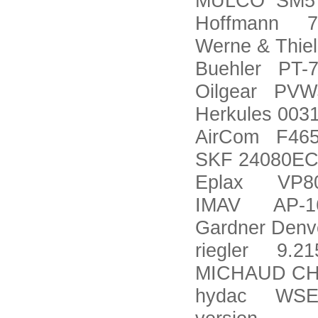
MULCO SM5 
Hoffmann 7
Werne & Thi
Buehler PT-7
Oilgear PVW
Herkules 003
AirCom F465
SKF 24080E
Eplax VP80-
IMAV AP-16
Gardner De
riegler 9.21
MICHAUD CH
hydac WSEZR