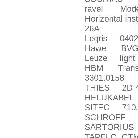
ravel Model 1
Horizontal ins
26A
Legris 0402
Hawe BVG 3
Leuze light 
HBM Transduc
3301.0158
THIES 2D 4.
HELUKABEL J
SITEC 710.3
SCHROFF S
SARTORIUS 
TAPFLO CTM