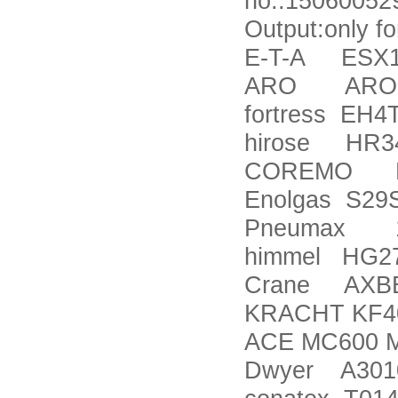
no.:150600529
Output:only f
E-T-A ESX10
ARO ARO 65
fortress EH4
hirose HR3
COREMO D
Enolgas S29
Pneumax 17
himmel HG2
Crane AXBB
KRACHT KF40
ACE MC600 
Dwyer A301