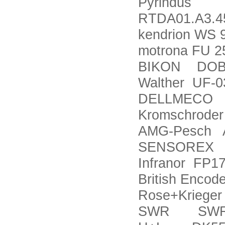
Pyrindus
RTDA01.A3.4
kendrion WS 
motrona FU 2
BIKON DOBI
Walther UF-0
DELLMECO 1
Kromschrode
AMG-Pesch A
SENSOREX 6
Infranor FP1
British Enc
Rose+Kriege
SWR SWR F