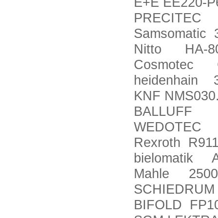
E+E EE220-P
PRECITEC
Samsomatic 3
Nitto HA-8
Cosmotec 
heidenhain 
KNF NMS030
BALLUFF BT
WEDOTEC 1
Rexroth R91
bielomatik A
Mahle 2500
SCHIEDRUM 
BIFOLD FP10