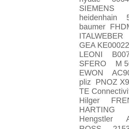
SIEMENS 5
heidenhain 
baumer FHDM
ITALWEBER
GEA KE0002
LEONI B007
SFERO M 50
EWON AC90
pliz PNOZ X
TE Connecti
Hilger FREN
HARTING 09
Hengstler A
ROSS 2153