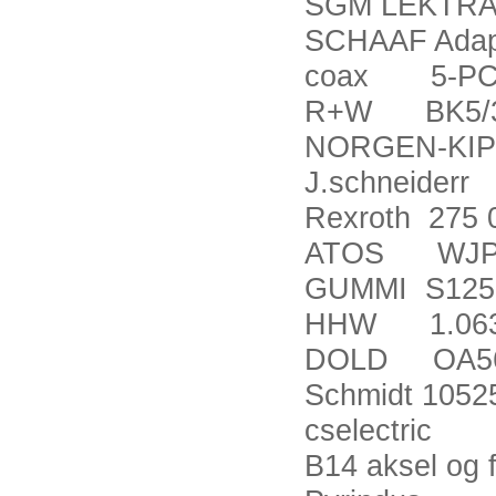
SGM LEKTRA
SCHAAF Adapt
coax 5-PCS-
R+W BK5/30
NORGEN-KIP
J.schneiderr
Rexroth 275 
ATOS WJP
GUMMI S1250
HHW 1.063
DOLD OA5669
Schmidt 1052
cselectric M
B14 aksel og 