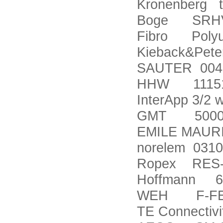
Kronenberg 
Boge SRHV
Fibro Polyur
Kieback&Pet
SAUTER 004
HHW 11151
InterApp 3/
GMT 500030
EMILE MAUR
norelem 0310
Ropex RES-
Hoffmann 6
WEH F-FE0
TE Connectiv