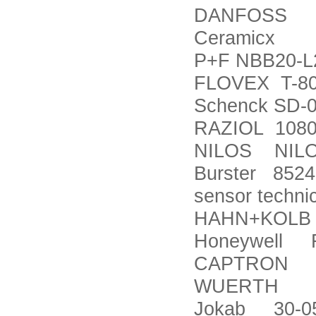
DANFOSS SG
Ceramicx F
P+F NBB20-L
FLOVEX T-80
Schenck SD-0
RAZIOL 1080
NILOS NILO
Burster 8524
sensor tech
HAHN+KOLB
Honeywell 
CAPTRON C
WUERTH 7
Jokab 30-0