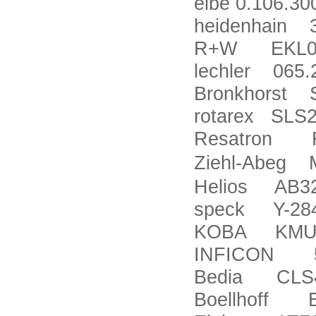
elbe 0.106.30
heidenhain 
R+W EKL04
lechler 065.
Bronkhorst 
rotarex SLS
Resatron R
Ziehl-Abeg 
Helios AB32
speck Y-284
KOBA KMU 
INFICON 5
Bedia CLS4
Boellhoff 