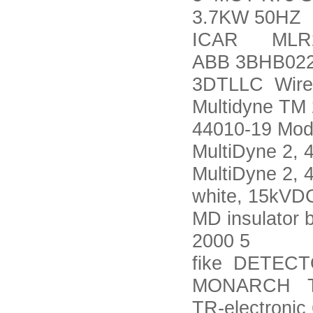
3.7KW 50HZ
ICAR MLR25 
ABB 3BHB02
3DTLLC Wire, 
Multidyne TM 
44010-19 Mode
MultiDyne 2, 
MultiDyne 2, 
white, 15kVDC
MD insulator 
2000 5
fike DETECT
MONARCH Ta
TR-electronic