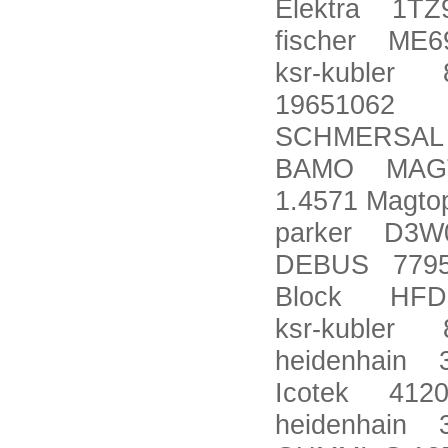
Elektra 1TZ
fischer ME
ksr-kubler 8
19651062
SCHMERSAL A
BAMO MAGT
1.4571 Magto
parker D3W
DEBUS 7795
Block HFD 
ksr-kubler 8
heidenhain 
Icotek 412
heidenhain 3