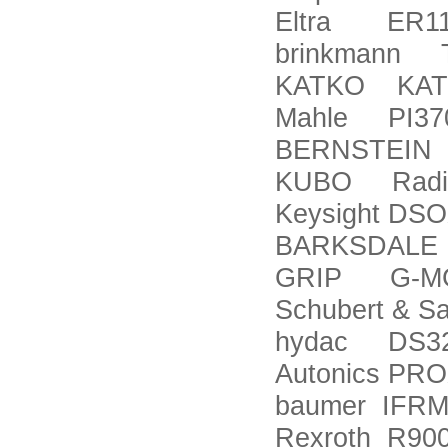
Eltra ER11
brinkmann 
KATKO KATK
Mahle PI37
BERNSTEIN 
KUBO Radiald
Keysight DS
BARKSDALE 
GRIP G-MG
Schubert & S
hydac DS32
Autonics PR
baumer IFRM
Rexroth R90