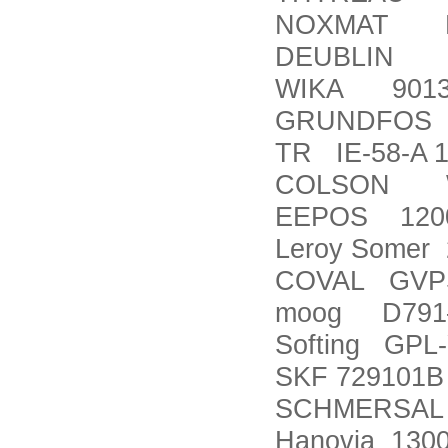
NOXMAT DP
DEUBLIN 10
WIKA 9013
GRUNDFOS U
TR IE-58-A 1
COLSON Wh
EEPOS 120
Leroy Somer 
COVAL GVP
moog D791
Softing GPL
SKF 729101B
SCHMERSAL 
Hanovia 130