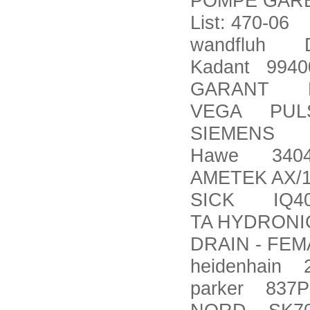
POMPE GARBA
List: 470-06
wandfluh DN
Kadant 99400
GARANT HO
VEGA PULS6
SIEMENS 6
Hawe 3404 
AMETEK AX/1
SICK IQ40
TA HYDRONIC
DRAIN - FEM
heidenhain 
parker 837P