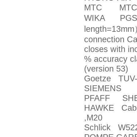
MTC MTC-
WIKA PGS21.
length=13mm
connection Cab
closes with i
% accuracy cl
(version 53)
Goetze TUV-S
SIEMENS 6
PFAFF SHE 5
HAWKE Cable 
,M20
Schlick W52