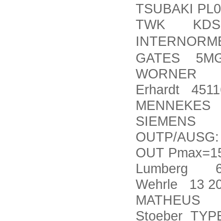
TSUBAKI PL0
TWK KDS581
INTERNORMEN
GATES 5MGT-
WORNER DB
Erhardt 4511
MENNEKES 
SIEMENS APt
OUTP/AUSG: 
OUT Pmax=1
Lumberg 6
Wehrle 13 2
MATHEUS 13
Stoeber TYP