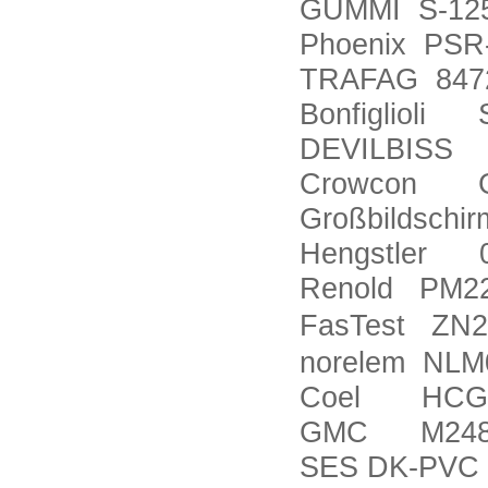
GUMMI S-125
Phoenix PSR
TRAFAG 8472
Bonfiglioli
DEVILBISS 
Crowcon Gasm
Großbildschir
Hengstler 0
Renold PM2
FasTest ZN2
norelem NLM
Coel HCG13
GMC M24
SES DK-PVC 5