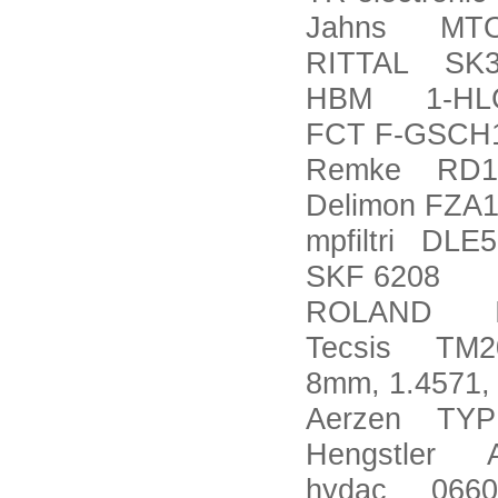
Jahns MTO-
RITTAL SK3
HBM 1-HLC
FCT F-GSCH
Remke RD1
Delimon FZA
mpfiltri DLE
SKF 6208
ROLAND IS4
Tecsis TM20
8mm, 1.4571,
Aerzen TYP
Hengstler 
hydac 0660