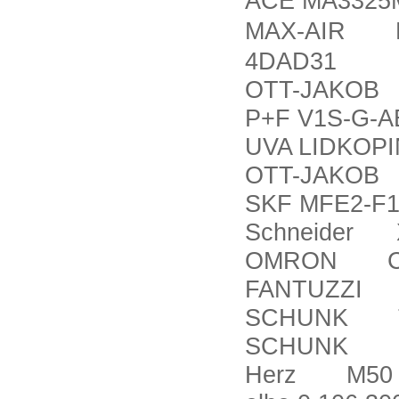
ACE MA3325
MAX-AIR R
4DAD31
OTT-JAKOB 9
P+F V1S-G-
UVA LIDKOP
OTT-JAKOB 9
SKF MFE2-F15
Schneider 
OMRON CS
FANTUZZI P
SCHUNK TW
SCHUNK 3
Herz M50 (