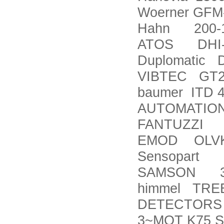
Woerner GFM-L
Hahn 200-16
ATOS DHI-0
Duplomatic 
VIBTEC GT
baumer ITD 4
AUTOMATION
FANTUZZI P
EMOD OLVKH
Sensopart 
SAMSON 372
himmel TRE
DETECTORS K
3~MOT K75 SB