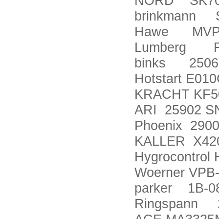
NORD SK700
brinkmann S
Hawe MVP 
Lumberg RS
binks 2506
Hotstart E01
KRACHT KF5
ARI 25902 S
Phoenix 290
KALLER X42
Hygrocontrol 
Woerner VPB-
parker 1B-
Ringspann 2