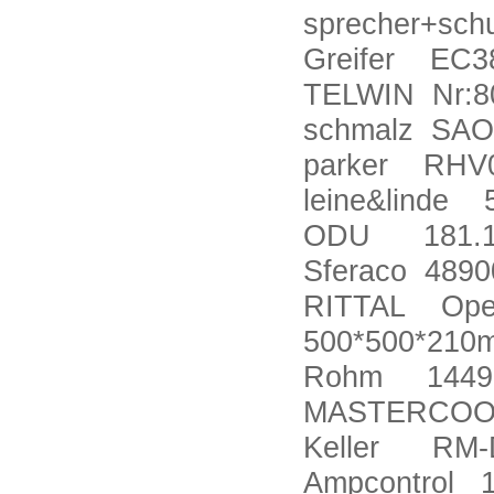
sprecher+sc
Greifer EC3
TELWIN Nr:8
schmalz SAOB
parker RHV
leine&linde 
ODU 181.13
Sferaco 4890
RITTAL Opera
500*500*210
Rohm 1449
MASTERCOOL
Keller RM-
Ampcontrol 