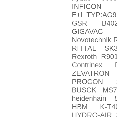
INFICON HL
E+L TYP:AG9
GSR B4026
GIGAVAC G
Novotechnik R
RITTAL SK3
Rexroth R90
Contrinex D
ZEVATRON 
PROCON 10
BUSCK MS71A
heidenhain 
HBM K-T40B
HYDRO-AIR 3