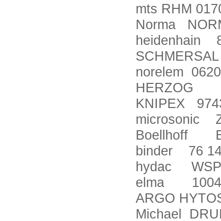
mts RHM 017
Norma NORMA
heidenhain 
SCHMERSAL 
norelem 0620
HERZOG 7-5
KNIPEX 974
microsonic 
Boellhoff B
binder 76 1
hydac WSP2
elma 10042
ARGO HYTO
Michael DRU