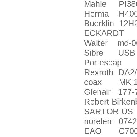
Mahle PI38
Herma H400
Buerklin 12H
ECKARDT S
Walter md-00
Sibre USB 3
Portescap P
Rexroth DA2
coax MK 10
Glenair 177
Robert Birke
SARTORIUS 
norelem 0742
EAO C700-