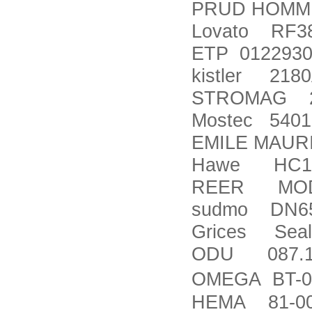
PRUD HOMME
Lovato RF38
ETP 012293
kistler 218
STROMAG 21
Mostec 5401
EMILE MAURI
Hawe HC14
REER MOD.A
sudmo DN65-
Grices Seal p
ODU 087.17
OMEGA BT-090
HEMA 81-00