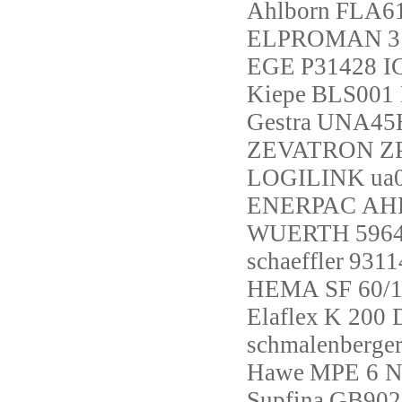
Ahlborn
FLA6
ELPROMAN
3
EGE
P31428 I
Kiepe
BLS001 
Gestra
UNA45
ZEVATRON
Z
LOGILINK
ua
ENERPAC
AH
WUERTH
596
schaeffler
9311
HEMA
SF 60/1
Elaflex
K 200 
schmalenberge
Hawe
MPE 6 
Supfina
GB902