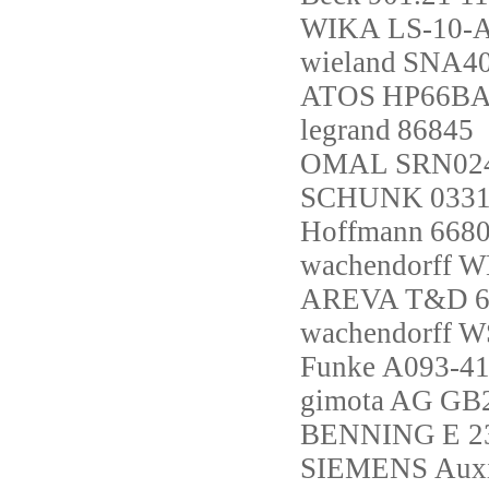
WIKA
LS-10-
wieland
SNA40
ATOS
HP66BA
legrand
86845
OMAL
SRN02
SCHUNK
0331
Hoffmann
6680
wachendorff
W
AREVA T&D
wachendorff
W
Funke
A093-41
gimota AG
GB2
BENNING
E 2
SIEMENS
Aux