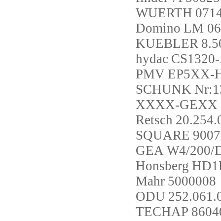
WUERTH
071
Domino
LM 06 
KUEBLER
8.5
hydac
CS1320-
PMV
EP5XX-
SCHUNK
Nr:
XXXX-GEXX
Retsch
20.254.
SQUARE
900
GEA
W4/200/
Honsberg
HD1
Mahr
5000008
ODU
252.061.
TECHAP
8604