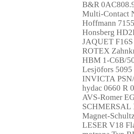
B&R
0AC808.
Multi-Contact
Hoffmann
7155
Honsberg
HD2
JAQUET
F16S 
ROTEX
Zahnkr
HBM
1-C6B/5
Lesjöfors
5095
INVICTA
PSN/
hydac
0660 R 
AVS-Romer
EG
SCHMERSAL
Magnet-Schult
LESER
V18 Fl