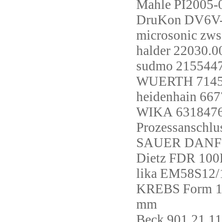
Mahle
PI2005-
DruKon
DV6V-
microsonic
zws
halder
22030.0
sudmo
215544
WUERTH
714
heidenhain
667
WIKA
6318476
Prozessanschlu
SAUER DANF
Dietz
FDR 100
lika
EM58S12/
KREBS
Form 1
mm
Beck
901.21 1