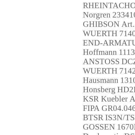
RHEINTACH
Norgren
23341
GHIBSON
Art
WUERTH
714
END-ARMAT
Hoffmann
1113
ANSTOSS
DCZ
WUERTH
714
Hausmann
131
Honsberg
HD2
KSR Kuebler
A
FIPA
GR04.04
BTSR
IS3N/TS
GOSSEN
1670