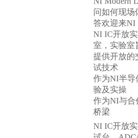
NI Mode
问如何现场
答欢迎来
N
NI IC开
室，实验室
提供开放的
试技术
作为
NI半
验及实操
作为
NI与
桥梁
NI IC开
试台，ADC