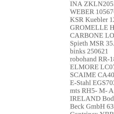
INA
ZKLN205
WEBER
10567
KSR Kuebler
1
GROMELLE
H
CARBONE L
Spieth
MSR 35.
binks
250621
robohand
RR-1
ELMORE
LC0
SCAIME
CA40
E-Stahl
EGS70
mts
RH5- M- A
IRELAND
Bod
Beck GmbH
63