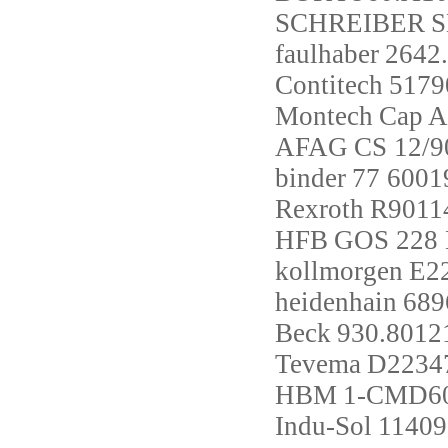
SCHREIBER
S
faulhaber
2642
Contitech
5179
Montech
Cap A
AFAG
CS 12/9
binder
77 6001
Rexroth
R9011
HFB
GOS 228
kollmorgen
E2
heidenhain
689
Beck
930.8012
Tevema
D2234
HBM
1-CMD6
Indu-Sol
11409