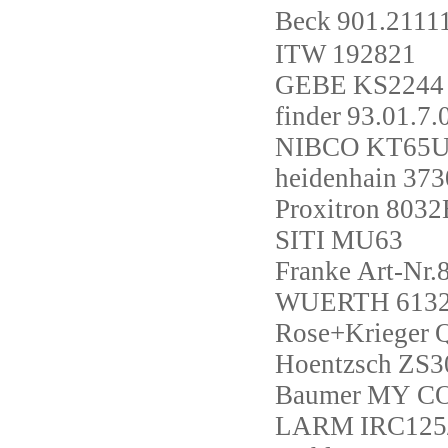
Beck
901.211
ITW
192821
GEBE
KS2244
finder
93.01.7.
NIBCO
KT65U
heidenhain
373
Proxitron
8032
SITI
MU63
Franke
Art-Nr
WUERTH
613
Rose+Krieger
Hoentzsch
ZS3
Baumer
MY CO
LARM
IRC125