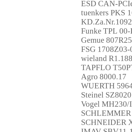
ESD
CAN-PCIe
tuenkers
PKS 1
KD.Za.Nr.1092
Funke
TPL 00-
Gemue
807R25
FSG
1708Z03-
wieland
R1.18
TAPFLO
T50P
Agro
8000.17
WUERTH
596
Steinel
SZ8020
Vogel
MH230/I
SCHLEMMER
SCHNEIDER
IMAV
SBV11-