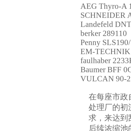
AEG
Thyro-A 
SCHNEIDER
Landefeld
DNT
berker
289110
Penny
SLS190/
EM-TECHNIK
faulhaber
2233
Baumer
BFF 0
VULCAN
90-
在每座市政
处理厂的初
求，来达到
后续浓缩池