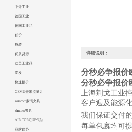
中外工业
德国工业
德国工业品
低价
原装
详细说明：
优质货源
欧美工业品
分秒必争报价欧美V
直发
分秒必争报价欧美V
快速报价
上海荆戈工业
GEMU盖米流量计
客户遍及能源
sommer索玛夹具
zimmer夹具
我们保证交付
AIR TORQUE气缸
每单包裹均可
品牌优势