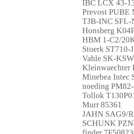
IBC
LCX 43-1
Prevost
PUBE 
TJB-INC
SFL-
Honsberg
K04
HBM
1-C2/20
Stoerk
ST710-J
Vahle
SK-KSW
Kleinwaechter
Minebea Intec
noeding
PM82-
Tollok
T130P0
Murr
85361
JAHN
SAG9/R
SCHUNK
PZN-
finder
7F50823