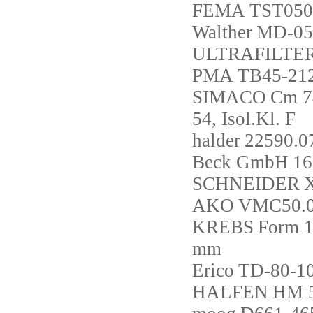
FEMA
TST050
Walther
MD-05
ULTRAFILTE
PMA
TB45-21
SIMACO
Cm 74
54, Isol.Kl. F
halder
22590.0
Beck GmbH
16
SCHNEIDER
AKO
VMC50.0
KREBS
Form 1
mm
Erico
TD-80-1
HALFEN
HM 5