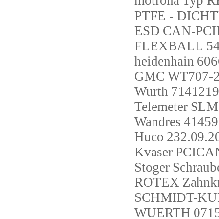
motrona
Typ RK
PTFE - DICHT
ESD
CAN-PCIE
FLEXBALL
5
heidenhain
606
GMC
WT707-
Wurth
7141219
Telemeter
SLM-
Wandres
41459
Huco
232.09.2
Kvaser
PCICA
Stoger
Schraub
ROTEX
Zahnkr
SCHMIDT-KU
WUERTH
071