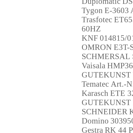
Duplomatic
DS
Tygon
E-3603 
Trasfotec
ET65
60HZ
KNF
014815/0
OMRON
E3T-
SCHMERSAL
Vaisala
HMP36
GUTEKUNST
Tematec
Art.-
Karasch
ETE 32
GUTEKUNST
SCHNEIDER
Domino
30395
Gestra
RK 44 