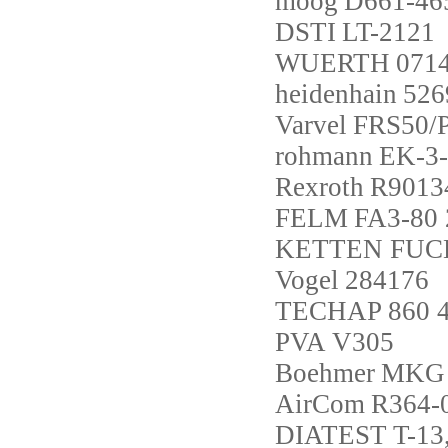
moog
D661-46
DSTI
LT-2121
WUERTH
071
heidenhain
526
Varvel
FRS50/
rohmann
EK-3
Rexroth
R9013
FELM
FA3-80 
KETTEN FUC
Vogel
284176
TECHAP
860 
PVA
V305
Boehmer
MKG V
AirCom
R364-
DIATEST
T-13