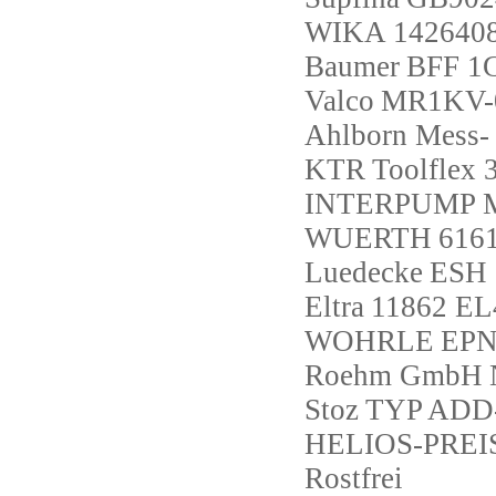
WIKA
142640
Baumer
BFF 1
Valco
MR1KV-0
Ahlborn Mess-
KTR
Toolflex
INTERPUMP
WUERTH
616
Luedecke
ESH 
Eltra
11862 E
WOHRLE
EPN
Roehm GmbH
Stoz
TYP ADD-
HELIOS-PREI
Rostfrei