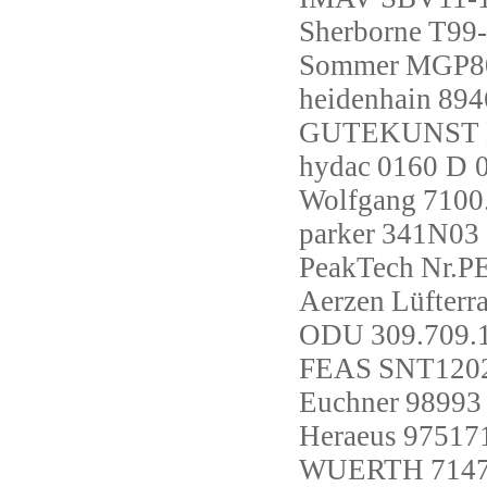
Sherborne
T99
Sommer
MGP8
heidenhain
894
GUTEKUNST
hydac
0160 D 
Wolfgang
7100
parker
341N03
PeakTech
Nr.P
Aerzen
Lüfterr
ODU
309.709.
FEAS
SNT120
Euchner
9899
Heraeus
97517
WUERTH
714