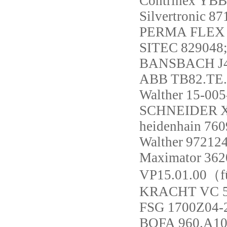
Contrinex
YBB
Silvertronic
87
PERMA
FLEX 
SITEC
829048;
BANSBACH
J
ABB
TB82.TE.2
Walther
15-00
SCHNEIDER
heidenhain
760
Walther
972124
Maximator
362
VP15.01.00（f
KRACHT
VC 
FSG
1700Z04-
BOFA
960.A1