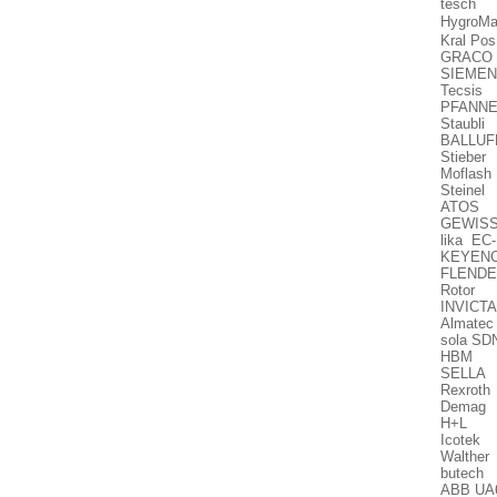
tesch T
HygroM
Kral Pos
GRACO 
SIEMEN
Tecsis
PFANNEN
Staubli 
BALLUF
Stieber
Moflash
Steinel
ATOS L
GEWISS
lika EC
KEYEN
FLENDE
Rotor 
INVICTA
Almatec
sola SD
HBM HB
SELLA
Rexroth
Demag 
H+L WE
Icotek
Walther
butech
ABB UA