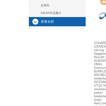
全系列
KROHNE流量计
查看全部
SOHAR
SIEMEN
roll-rin
Hagglu
Rexroth
ALBANY
OMAL 
Kromsc
BURKLE 
005/380-
heidenh
INTERN
STOZ-SU
neuhaeu
parker
heidenh
finder 
Red Lio