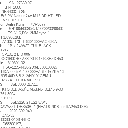
er SN.:27660-97
KH-F 2000
FS400CB-25
5/2-PV Namur 24V-M12-DR-HT-LED
 FM4DDFVHT
ion-Berlin Kunz 7VR9677
er SH100/50030/0/1/00/00/00/00/00
h TS 61.6,D8*12MM,type J
 RE090G10B
 A130UD73TTI6301300VAC 630A
unk 1P x 24AWG CUL BLACK
 1217
CP101-2-B-0-005
1609767 A63281104710SEZDN50
ain 810801-02
SG-12.5-4420-2D3/BJ08100027
HDA 4445-A-400-000+ZBE01+ZBM13
695 40D 8 8 212/N0101GEMU
36/AF00 use for ES50
NS 3SB3000-2DA11
KTO 011 0-60
℃
Mod.No. 01146.9-00
61-3004
515056
S 6SL3120-2TE21-8AA3
AVAZZI DHS50BI-1 (HEATSINKS for RA2450-D06)
N 2620-502-940
 ZN3-32
0030D010BN4HC
D68300197,