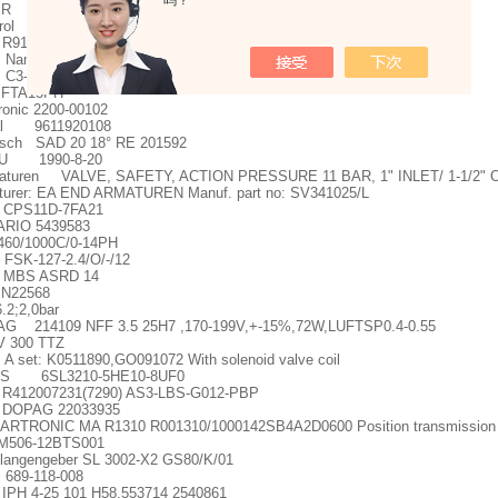
吗？
R 8.M3663.3324.B222
trol 2110
 R911308684
e:Screw JackManufacturer:AMFPartCode:75705Size:320-450
 C3-A30/AC220V
 FTA15PH
ronic 2200-00102
val 9611920108
sch SAD 20 18
°
RE 201592
U 1990-8-20
aturen VALVE, SAFETY, ACTION PRESSURE 11 BAR, 1" INLET/ 1-1/2"
turer: EA END ARMATUREN Manuf. part no: SV341025/L
PS11D-7FA21
RIO 5439583
60/1000C/0-14PH
SK-127-2.4/O/-/12
BS ASRD 14
 N22568
6.2;2,0bar
 214109 NFF 3.5 25H7 ,170-199V,+-15%,72W,LUFTSP0.4-0.55
 300 TTZ
et: K0511890,GO091072 With solenoid valve coil
S 6SL3210-5HE10-8UF0
 R412007231(7290) AS3-LBS-G012-PBP
DOPAG 22033935
RTRONIC MA R1310 R001310/1000142SB4A2D0600 Position transmission 4
M506-12BTS001
llangengeber SL 3002-X2 GS80/K/01
89-118-008
PH 4-25 101 H58.553714 2540861