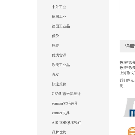
中外工业
德国工业
德国工业品
低价
原装
详细
优质货源
热浪*欧美
欧美工业品
热浪*欧美
上海荆戈
直发
我们保证
快速报价
明。
GEMU盖米流量计
sommer索玛夹具
zimmer夹具
AIR TORQUE气缸
品牌优势