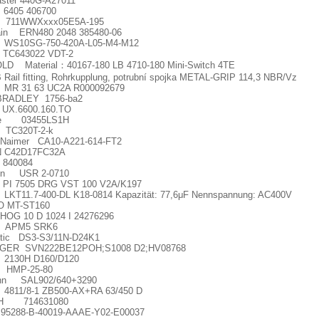
ster 440G-A27011
405 406700
711WWXxxx05E5A-195
ain ERN480 2048 385480-06
10SG-750-420A-L05-M4-M12
C643022 VDT-2
LD Material
：
40167-180 LB 4710-180 Mini-Switch 4TE
ail fitting, Rohrkupplung, potrubn
í
spojka METAL-GRIP 114,3 NBR/Vz
MR 31 63 UC2A R000092679
BRADLEY 1756-ba2
UX.6600.160.TO
fuse 03455LS1H
TC320T-2-k
 Naimer CA10-A221-614-FT2
 C42D17FC32A
840084
ron USR 2-0710
PI 7505 DRG VST 100 V2A/K197
KT11.7-400-DL K18-0814 Kapazität: 77,6
μ
F Nennspannung: AC400V
 MT-ST160
HOG 10 D 1024 I 24276296
APM5 SRK6
tic DS3-S3/11N-D24K1
GER SVN222BE12POH;S1008 D2;HV08768
2130H D160/D120
 HMP-25-80
ann SAL902/640+3290
4811/8-1 ZB500-AX+RA 63/450 D
H 714631080
 95288-B-40019-AAAE-Y02-E00037