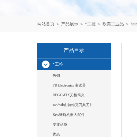
网站首页
＞
产品展示
＞
*工控
＞
欧美工业品
＞ hei
产品目录
*工控
热销
PR Electronics 变送器
REGO-FIX刀柄筒夹
sandvik山特维克刀具刀片
Reis徕斯机器人配件
专业品质
优惠