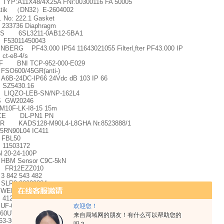
YP:A11X48/4X25A FNr:00300116 FA 50005
atik
（
DN32
）
E-2604002
. No: 222.1 Gasket
233736 Diaphragm
S 6SL3211-0AB12-5BA1
 F53011450043
BERG PF43.000 IP54 11643021055 Filterl
¸
fter PF43.000 IP
ct-e8-4/s
F BNI TCP-952-000-E029
 FSO600/45GR(anti-)
 A6B-24DC-IP66 24Vdc dB 103 IP 66
 SZ5430.16
IQZO-LEB-SN/NP-162L4
 GW20246
-M10F-LK-I8-15 15m
CE DL-PN1 PN
R KADS128-M90L4-L8GHA Nr.8523888/1
5RN90L04 IC411
 FBL50
 11503172
N 20-24-100P
M Sensor C9C-5kN
 FR12EZZ010
 3 842 543 482
SLR2 26020384
M225.2-25H1294-4LXYB1Z024/0H (N
°
13 882)
 41206 KT6 GY
 UF-006-1-WR013-11
欢迎您！
 60UV66V-WAO
来自局域网的朋友！有什么可以帮助您的
63-30-00RA