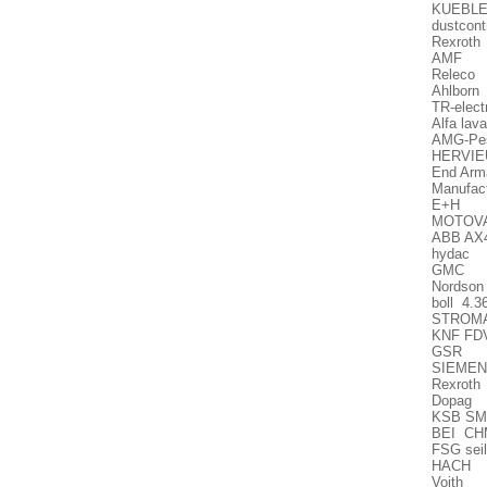
KUEBLE
dustcon
Rexroth
AMF Nam
Releco
Ahlborn
TR-elect
Alfa la
AMG-Pe
HERVIE
End Arm
Manufac
E+H C
MOTOVA
ABB AX4
hydac F
GMC M
Nordson
boll 4.3
STROMAG
KNF FDV
GSR A s
SIEMEN
Rexroth
Dopag 
KSB SMA
BEI CH
FSG sei
HACH 6
Voith I