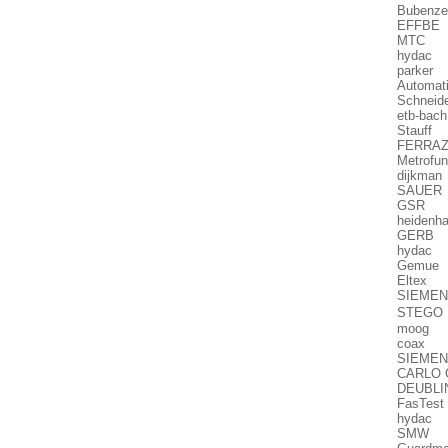
Bubenz
EFFBE 
MTC N
hydac 
parker
Automat
Schneid
etb-bac
Stauff
FERRAZ
Metrof
dijkman
SAUER 
GSR GO
heidenh
GERB P
hydac 
Gemue 
Eltex R
SIEME
STEGO 
moog 7
coax 
SIEMEN
CARLO G
DEUBLI
FasTest
hydac 
SMW I