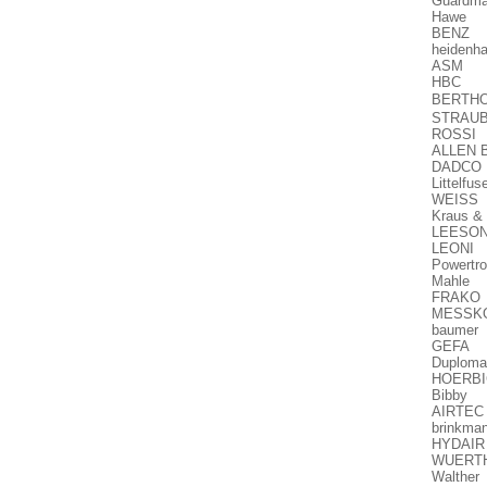
Guardma
Hawe 6
BENZ 
heidenh
ASM WS
HBC T
BERTHO
STRAUB R
ROSSI 
ALLEN 
DADCO 
Littel
WEISS 
Kraus &
LEESON
LEONI 
Powert
Mahle 
FRAKO L
MESSKO
baumer 
GEFA 
Duploma
HOERBI
Bibby 
AIRTEC
brinkm
HYDAIR 
WUERT
Walther