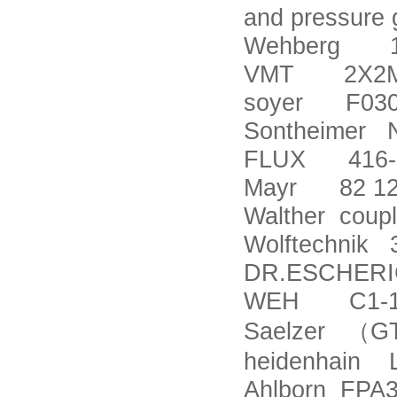
and pressure
Wehberg 10
VMT 2X2M1
soyer F030
Sontheimer 
FLUX 416-2
Mayr 82 122
Walther coup
Wolftechnik 
DR.ESCHERI
WEH C1-1
Saelzer
（
G
heidenhain L
Ahlborn FP