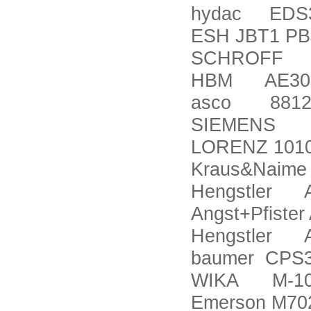
hydac EDS33
ESH JBT1 PB
SCHROFF 2
HBM AE30
asco 8812
SIEMENS 6
LORENZ 1010
Kraus&Naim
Hengstler A
Angst+Pfister
Hengstler 
baumer CPS3
WIKA M-10 7
Emerson M70