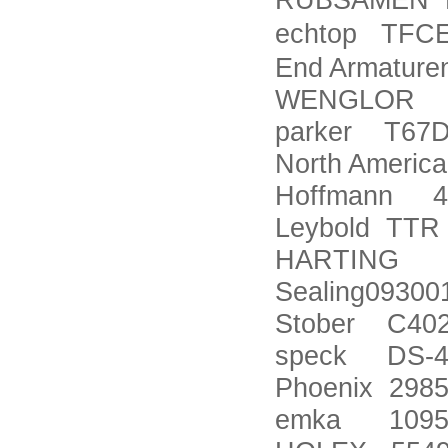
echtop TFCE
End Armatu
WENGLOR HN
parker T67D
North Americ
Hoffmann 4
Leybold TTR
HARTING Ha
Sealing0930
Stober C40
speck DS-4
Phoenix 298
emka 1095