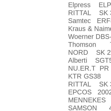
Elpress EL
RITTAL SK 
Samtec ERF8
Kraus & Nai
Woerner DBS-
Thomson T
NORD SK 200
Alberti SGT
NU.ER.T PR
KTR GS38
RITTAL SK 3
EPCOS 20029
MENNEKES 
SAMSON 4763-