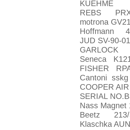
KUEHME KV
REBS PRX
motrona GV2
Hoffmann 4
JUD SV-90-01
GARLOCK M
Seneca K12
FISHER RPA
Cantoni sskg
COOPER AIR 
SERIAL NO.B
Nass Magnet 
Beetz 213/S
Klaschka AUN