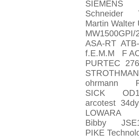
SIEMENS 3
Schneider 
Martin Walte
MW1500GPI/
ASA-RT ATB-
f.E.M.M F AC
PURTEC 276
STROTHMANN 
ohrmann Fed
SICK OD1-B
arcotest 34d
LOWARA SHS
Bibby JSE1
PIKE Technol