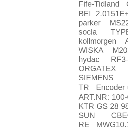
Fife-Tidland
BEI 2.0151E
parker MS2
socla TYPE 
kollmorgen 
WISKA M20X
hydac RF3-2
ORGATEX L
SIEMENS MI
TR Encoder 
ART.NR: 100-0
KTR GS 28 98
SUN CBEG
RE MWG10.