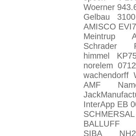
Woerner 943.
Gelbau 3100.
AMISCO EVI7
Meintrup A
Schrader R
himmel KP75
norelem 0712
wachendorff
AMF Name:
JackManufact
InterApp EB 
SCHMERSAL 
BALLUFF Ten
SIBA NH2-2