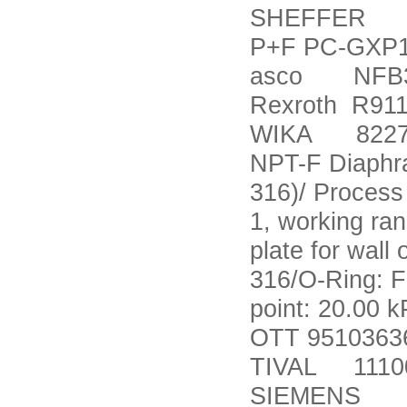
SHEFFER S
P+F PC-GXP1
asco NFB32
Rexroth R91
WIKA 8227389
NPT-F Diaphra
316)/ Process
1, working ran
plate for wall
316/O-Ring: F
point: 20.00 k
OTT 9510363
TIVAL 11100
SIEMENS 3R