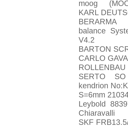
moog (MOOG
KARL DEUTS
BERARMA 02
balance Sys
V4.2
BARTON SCR
CARLO GAVA
ROLLENBAU 6
SERTO SO 0
kendrion No
S=6mm 21034
Leybold 883
Chiaravalli 
SKF FRB13.5