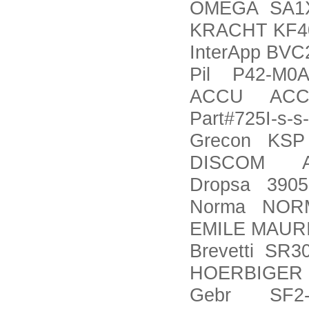
OMEGA SA1XL
KRACHT KF4
InterApp BVC
Pil P42-M0A
ACCU ACCU-C
Part#725I-s-
Grecon KSP 0
DISCOM AR
Dropsa 3905
Norma NORMA
EMILE MAUR
Brevetti SR30
HOERBIGER 
Gebr SF2-5