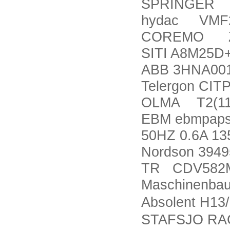
SPRINGER 
hydac VMF2.
COREMO Z50
SITI A8M25D
ABB 3HNA001
Telergon CIT
OLMA T2(11
EBM ebmpaps
50HZ 0.6A 1
Nordson 3949
TR CDV582M
Maschinenba
Absolent H13
STAFSJO RA