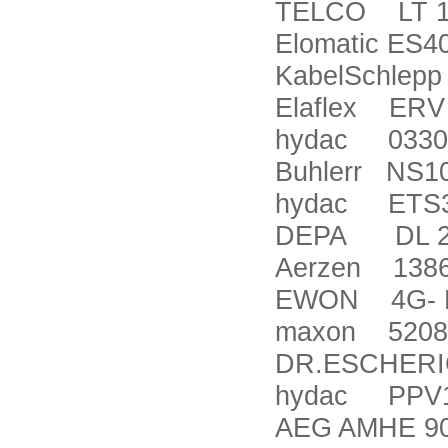
TELCO LT 1
Elomatic ES4
KabelSchlepp
Elaflex ERV
hydac 0330
Buhlerr NS1
hydac ETS3
DEPA DL 25
Aerzen 138
EWON 4G- 
maxon 5208
DR.ESCHERI
hydac PPV10
AEG AMHE 90S