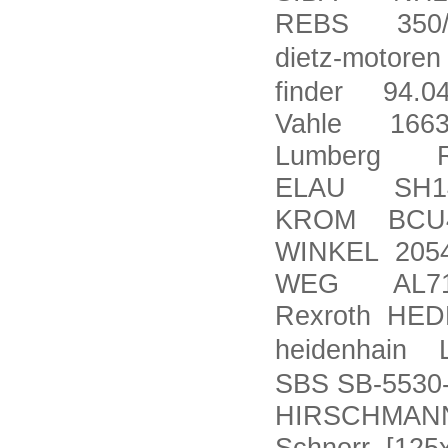
REBS 350/42
dietz-motor
finder 94.0
Vahle 1663
Lumberg RS
ELAU SH140
KROM BCU46
WINKEL 2054
WEG AL71
Rexroth HED
heidenhain 
SBS SB-5530
HIRSCHMAN
Schnorr [125