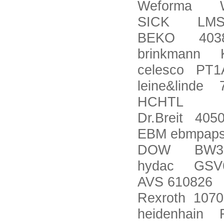
Weforma WS
SICK LMS1
BEKO 4038
brinkmann K
celesco PT1
leine&linde 
HCHTL
Dr.Breit 405
EBM ebmpap
DOW BW30-4
hydac GSV6-
AVS 610826
Rexroth 107
heidenhain R