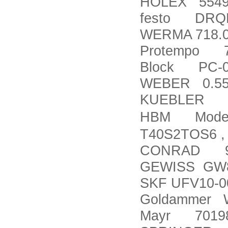
HOLEX 5549
festo DRQD
WERMA 718.00
Protempo 74
Block PC-0
WEBER 0.55X
KUEBLER 8.
HBM Mode
T40S2TOS6 ,
CONRAD 99
GEWISS GW
SKF UFV10-0
Goldammer W
Mayr 7019