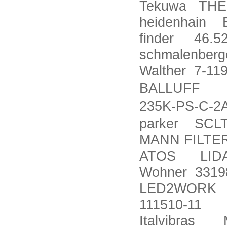
Tekuwa THE
heidenhain E
finder 46.52
schmalenber
Walther 7-11
BALLUFF Bal
235K-PS-C-2A
parker SCLT
MANN FILTE
ATOS LIDAS
Wohner 3319
LED2WORK TU
111510-11
Italvibras 