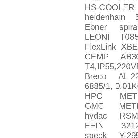
HS-COOLER 
heidenhain 
Ebner spira
LEONI T085
FlexLink XBE
CEMP AB30 6
T4,IP55,220V
Breco AL 22
6885/1, 0.01K
HPC MET12-18
GMC METRI
hydac RSM1
FEIN 3212
speck Y-2951