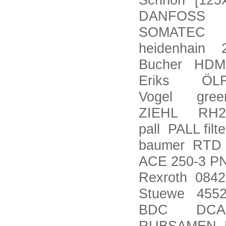
DANFOSS KP
SOMATEC 6 St
heidenhain 
Bucher HDM1
Eriks ÖLFLE
Vogel green 
ZIEHL RH28
pall PALL fi
baumer RTD 2
ACE 250-3 P
Rexroth 0842
Stuewe 4552
BDC DCA18
RUBSAMEN LV