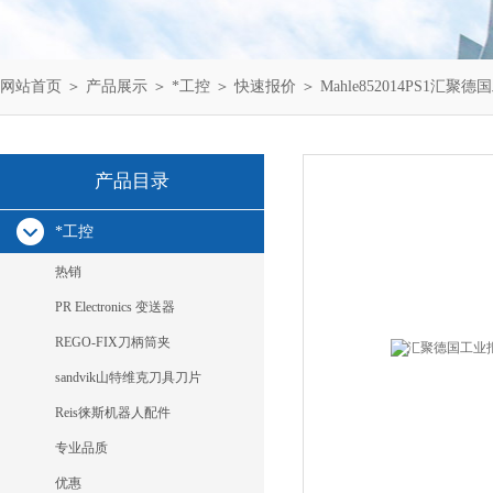
网站首页
＞
产品展示
＞
*工控
＞
快速报价
＞ Mahle852014PS1汇聚德国
产品目录
*工控
热销
PR Electronics 变送器
REGO-FIX刀柄筒夹
sandvik山特维克刀具刀片
Reis徕斯机器人配件
专业品质
优惠