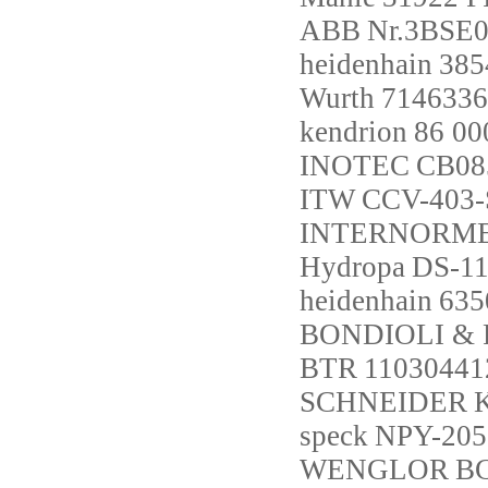
ABB
Nr.3BSE0
heidenhain
385
Wurth
7146336
kendrion
86 00
INOTEC
CB08
ITW
CCV-403-
INTERNORM
Hydropa
DS-11
heidenhain
635
BONDIOLI & 
BTR
11030441
SCHNEIDER
speck
NPY-205
WENGLOR
B