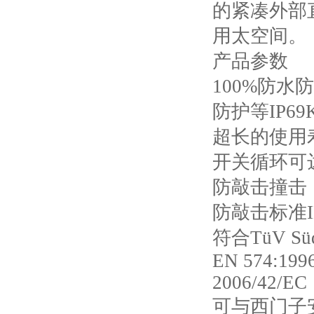
的紧凑外部
用太空间。
产品参数
100%防水
防护等
IP
超长的使用
开关循环可
防敲击撞击
防敲击标准
符合
TüV S
EN 574:1996
2006/42/EC
可与西门子