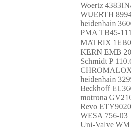
Woertz
4383IN
WUERTH
899
heidenhain
360
PMA
TB45-111
MATRIX
1EB0
KERN
EMB 20
Schmidt
P 110
CHROMALO
heidenhain
329
Beckhoff
EL36
motrona
GV21
Revo
ETY9020
WESA
756-03
Uni-Valve
WM 