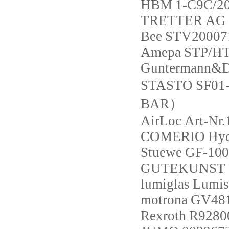
HBM
1-C9C/2
TRETTER
AG 
Bee
STV20007
Amepa
STP/HT
Guntermann&D
STASTO
SF01-
BAR）
AirLoc
Art-Nr
COMERIO
Hyd
Stuewe
GF-100
GUTEKUNST
lumiglas
Lumis
motrona
GV48
Rexroth
R9280