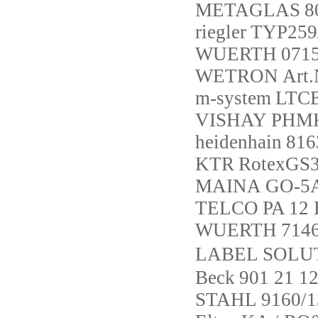
METAGLAS
8
riegler
TYP259
WUERTH
071
WETRON
Art
m-system
LTCE
VISHAY
PHMKP
heidenhain
816
KTR
RotexGS3
MAINA
GO-5
TELCO
PA 12 
WUERTH
714
LABEL SOLU
Beck
901 21 12
STAHL
9160/1