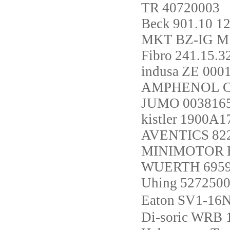
TR
40720003
Beck
901.10 1
MKT
BZ-IG M 
Fibro
241.15.3
indusa
ZE 000
AMPHENOL
C
JUMO
0038165
kistler
1900A1
AVENTICS
82
MINIMOTOR
WUERTH
695
Uhing
527250
Eaton
SV1-16N
Di-soric
WRB 1