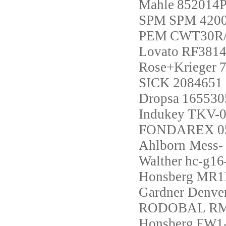
Mahle
852014
SPM
SPM 420
PEM
CWT30R/4
Lovato
RF3814
Rose+Krieger
SICK
2084651
Dropsa
165530
Indukey
TKV-0
FONDAREX
0
Ahlborn Mess-
Walther
hc-g16
Honsberg
MR1
Gardner Denve
RODOBAL
R
Honsberg
FW1