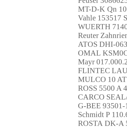
Peuser
3086625
MT-D-K Qn 10
Vahle
153517 
WUERTH
714
Reuter
Zahnrie
ATOS
DHI-063
OMAL
KSM0C
Mayr
017.000.
FLINTEC
LAU
MULCO
10 A
ROSS
5500 A 
CARCO
SEAL/
G-BEE
93501-
Schmidt
P 110
ROSTA
DK-A 