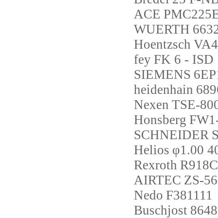
ACE
PMC225
WUERTH
663
Hoentzsch
VA4
fey
FK 6 - ISD 
SIEMENS
6EP
heidenhain
689
Nexen
TSE-800
Honsberg
FW1
SCHNEIDER
Helios
φ1.00 4
Rexroth
R918C
AIRTEC
ZS-56
Nedo
F381111
Buschjost
8648