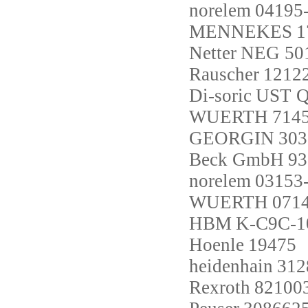
norelem
04195
MENNEKES
1
Netter
NEG 50
Rauscher
1212
Di-soric
UST Q
WUERTH
714
GEORGIN
303
Beck GmbH
93
norelem
03153
WUERTH
071
HBM
K-C9C-1
Hoenle
19475
heidenhain
312
Rexroth
82100