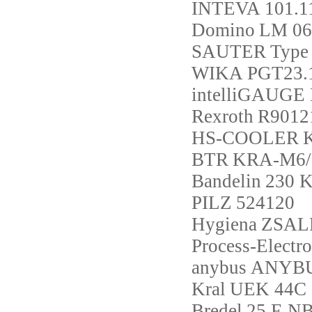
INTEVA
101.1
Domino
LM 06 
SAUTER
Type
WIKA
PGT23.
intelliGAUGE
Rexroth
R9012
HS-COOLER
BTR
KRA-M6/
Bandelin
230 
PILZ
524120
Hygiena
ZSAL
Process-Electro
anybus
ANYBU
Kral
UEK 44C
Bredel
25 F-N