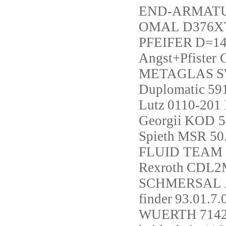
END-ARMAT
OMAL
D376X
PFEIFER
D=14
Angst+Pfister
METAGLAS
S
Duplomatic
59
Lutz
0110-201
Georgii
KOD 5
Spieth
MSR 50.
FLUID TEAM
Rexroth
CDL2
SCHMERSAL
finder
93.01.7.
WUERTH
714