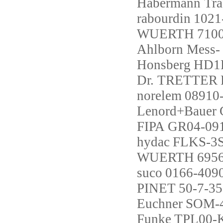
Habermann Tra
rabourdin
1021
WUERTH
710
Ahlborn Mess-
Honsberg
HD1
Dr. TRETTER
norelem
08910
Lenord+Bauer
FIPA
GR04-09
hydac
FLKS-3S
WUERTH
695
suco
0166-409
PINET
50-7-3
Euchner
SOM-4
Funke
TPL00-K