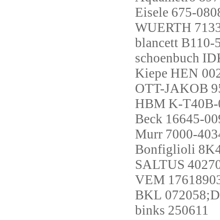
Eisele
675-080
WUERTH
713
blancett
B110-5
schoenbuch
ID
Kiepe
HEN 002
OTT-JAKOB
9
HBM
K-T40B-
Beck
16645-00
Murr
7000-403
Bonfiglioli
8K4
SALTUS
4027
VEM
1761890
BKL
072058;DC
binks
250611