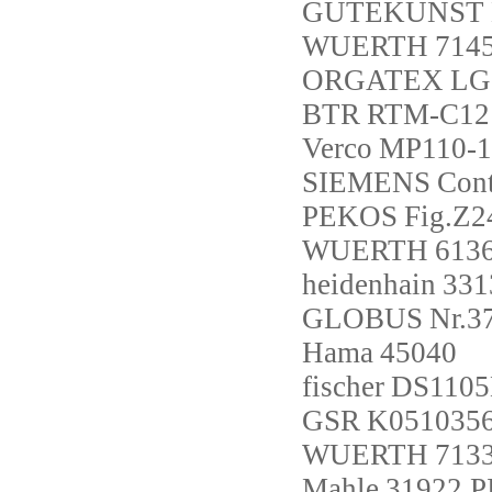
GUTEKUNST
WUERTH
714
ORGATEX
LG
BTR
RTM-C12
Verco
MP110-
SIEMENS
Con
PEKOS
Fig.Z
WUERTH
613
heidenhain
331
GLOBUS
Nr.3
Hama
45040
fischer
DS110
GSR
K0510356
WUERTH
713
Mahle
31922 P