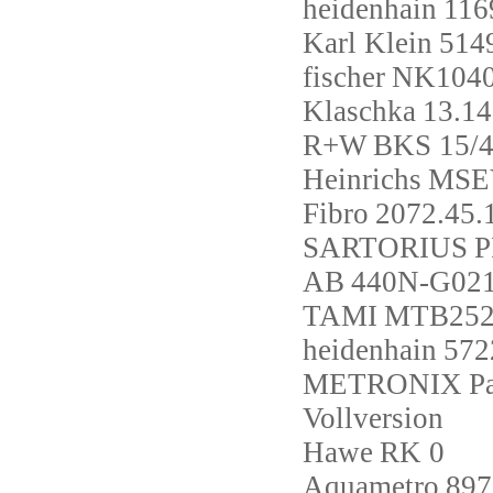
heidenhain
116
Karl Klein
514
fischer
NK1040
Klaschka
13.14
R+W
BKS 15/4
Heinrichs
MSE
Fibro
2072.4
SARTORIUS
P
AB
440N-G02
TAMI
MTB252
heidenhain
572
METRONIX
P
Vollversion
Hawe
RK 0
Aquametro
897