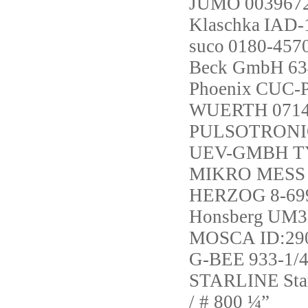
JUMO
0039672
Klaschka
IAD-
suco
0180-457
Beck GmbH
63
Phoenix
CUC-
WUERTH
071
PULSOTRONI
UEV-GMBH
T
MIKRO MESS
HERZOG
8-69
Honsberg
UM3
MOSCA
ID:29
G-BEE
933-1/
STARLINE
St
/ # 800 ¼”