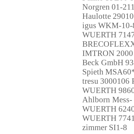
Norgren
01-21
Haulotte
29010
igus
WKM-10-8
WUERTH
714
BRECOFLEX
IMTRON
2000
Beck GmbH
93
Spieth
MSA60*
tresu
3000106 R
WUERTH
986
Ahlborn Mess-
WUERTH
624
WUERTH
774
zimmer
SI1-8