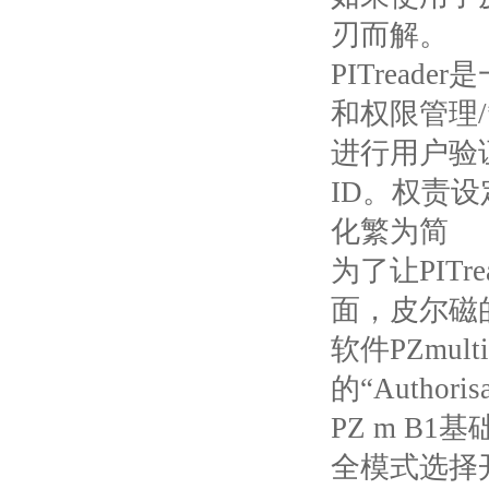
刃而解。
PITrea
和权限管理/
进行用户验
ID。权责
化繁为简
为了让
PI
面，皮尔磁的
软件PZmult
的“Autho
PZ m B
全模式选择开关