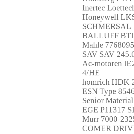
Inertec Loettec
Honeywell
LK
SCHMERSAL
BALLUFF
BTL
Mahle
776809
SAV
SAV 245.
Ac-motoren
IE
4/HE
homrich
HDK 2
ESN
Type 854
Senior
Material
EGE
P11317 
Murr
7000-232
COMER
DRIVE