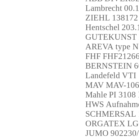
Lambrecht
00.
ZIEHL
138172
Hentschel
203.
GUTEKUNST
AREVA
type 
FHF
FHF2126
BERNSTEIN
6
Landefeld
VTI
MAV
MAV-106
Mahle
PI 3108
HWS
Aufnahme
SCHMERSAL
ORGATEX
LG
JUMO
902230/