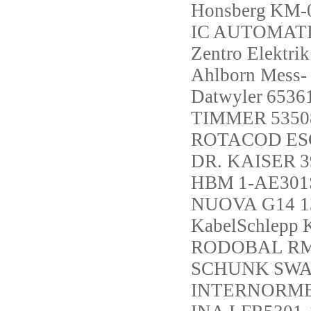
Honsberg
KM-
IC AUTOMAT
Zentro Elektr
Ahlborn Mess-
Datwyler
6536
TIMMER
535
ROTACOD
ES
DR. KAISER
3
HBM
1-AE301
NUOVA
G14 1
KabelSchlepp
RODOBAL
R
SCHUNK
SWA
INTERNORM