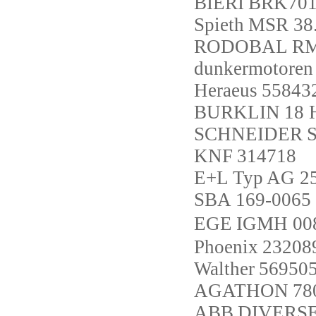
BIERI
BRK701-
Spieth
MSR 38.
RODOBAL
R
dunkermotoren
Heraeus
55843
BURKLIN
18 
SCHNEIDER
KNF
314718
E+L
Typ AG 2
SBA
169-0065
EGE
IGMH 00
Phoenix
23208
Walther
569505
AGATHON
78
ABB
DIVERSE