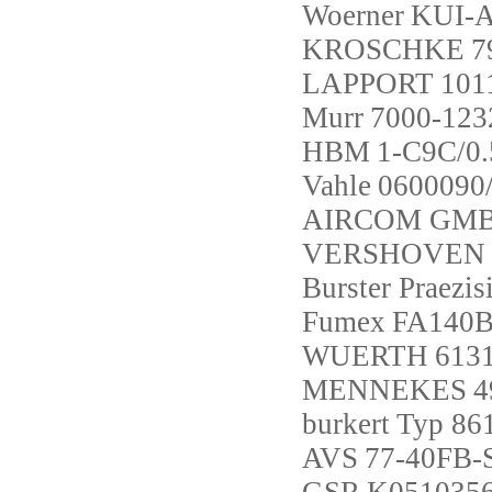
Woerner
KUI-A
KROSCHKE
7
LAPPORT
101
Murr
7000-123
HBM
1-C9C/0
Vahle
0600090
AIRCOM GM
VERSHOVEN
Burster Praez
Fumex
FA140B
WUERTH
613
MENNEKES
4
burkert
Typ 861
AVS
77-40FB-