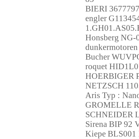
BIERI
3677797
engler
G113454
1.GH01.AS05.
Honsberg
NG-
dunkermotoren
Bucher
WUVPO
roquet
HID1L0
HOERBIGER
NETZSCH
110
Aris
Typ : Nan
GROMELLE
R
SCHNEIDER
Sirena
BIP 92
Kiepe
BLS001 