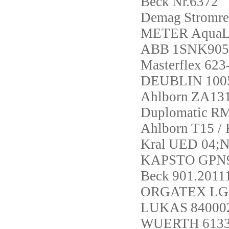
Beck
Nr.6372
Demag
Stromre
METER
AquaL
ABB
1SNK905
Masterflex
623
DEUBLIN
100
Ahlborn
ZA13
Duplomatic
RM
Ahlborn
T15 /
Kral
UED 04;NE
KAPSTO
GPN9
Beck
901.2011
ORGATEX
LG
LUKAS
84000
WUERTH
613