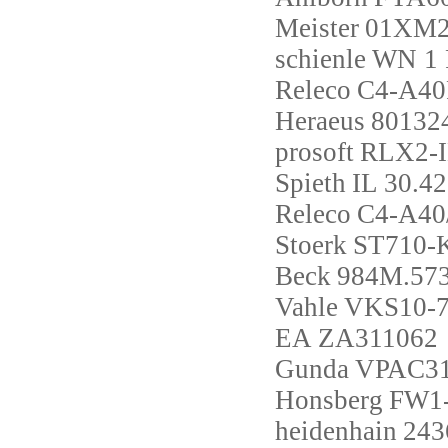
Meister
01XM20
schienle
WN 1 
Releco
C4-A4
Heraeus
80132
prosoft
RLX2-
Spieth
IL 30.42
Releco
C4-A40
Stoerk
ST710-
Beck
984M.57
Vahle
VKS10-7
EA
ZA311062
Gunda
VPAC31
Honsberg
FW1
heidenhain
243