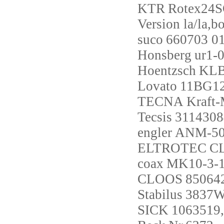
KTR
Rotex24SG
Version la/la,
suco
660703 0
Honsberg
ur1-
Hoentzsch
KLB;
Lovato
11BG1
TECNA
Kraft
Tecsis
3114308
engler
ANM-50
ELTROTEC
CL
coax
MK10-3-1
CLOOS
85064
Stabilus
3837
SICK
1063519