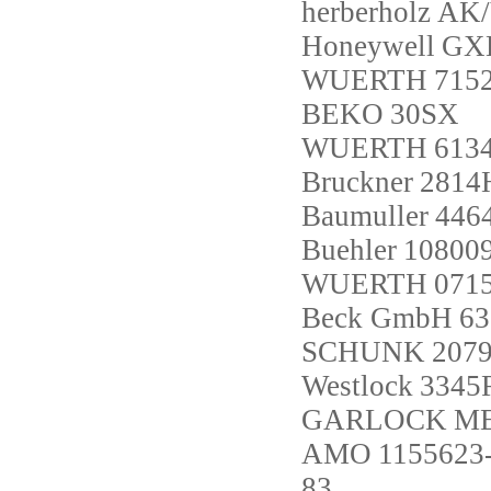
herberholz
AK/
Honeywell
GX
WUERTH
715
BEKO
30SX
WUERTH
613
Bruckner
2814
Baumuller
4464
Buehler
10800
WUERTH
071
Beck GmbH
63
SCHUNK
207
Westlock
334
GARLOCK
ME
AMO
1155623
83