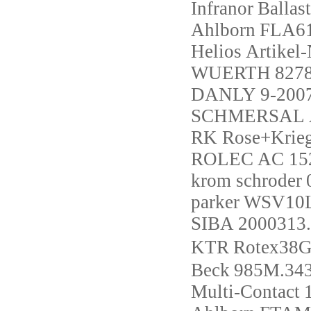
Infranor
Ballas
Ahlborn
FLA6
Helios
Artikel
WUERTH
827
DANLY
9-200
SCHMERSAL
RK Rose+Krie
ROLEC
AC 152
krom schroder
parker
WSV10
SIBA
2000313
KTR
Rotex38G
Beck
985M.34
Multi-Contact