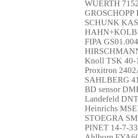
WUERTH
715
GROSCHOPP
SCHUNK
KAS
HAHN+KOLB
FIPA
GS01.00
HIRSCHMAN
Knoll
TSK 40-1
Proxitron
2402
SAHLBERG
4
BD sensor
DMP
Landefeld
DNT
Heinrichs
MSE
STOEGRA
SM
PINET
14-7-3
Ahlborn
FYA6