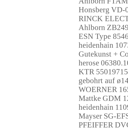
Ahlborn
FTAM
Honsberg
VD-
RINCK ELEC
Ahlborn
ZB24
ESN
Type 854
heidenhain
107
Gutekunst + C
herose
06380.1
KTR
550197151
gebohrt auf ø1
WOERNER
16
Mattke
GDM 12
heidenhain
110
Mayser
SG-EFS
PFEIFFER
DVC