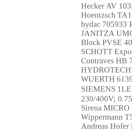
Hecker
AV 103
Hoentzsch
TA1
hydac
705933 
JANITZA
UMG
Block
PVSE 40
SCHOTT
Expor
Contraves
HB 
HYDROTECH
WUERTH
613
SIEMENS
1LE
230/400V; 0.
Sirena
MICRO 
Wippermann
T
Andreas Hofer