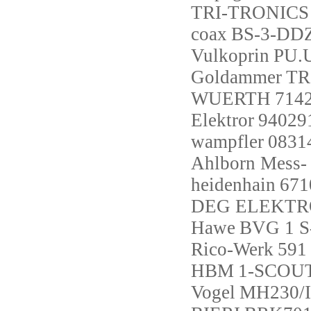
TRI-TRONICS
coax
BS-3-DDZ
Vulkoprin
PU.
Goldammer
TR
WUERTH
714
Elektror
940291
wampfler
0831
Ahlborn Mess-
heidenhain
671
DEG ELEKT
Hawe
BVG 1 S
Rico-Werk
591
HBM
1-SCOU
Vogel
MH230/I