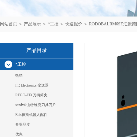
网站首页
＞
产品展示
＞
*工控
＞
快速报价
＞ RODOBALRM6SE汇聚德国
产品目录
*工控
热销
PR Electronics 变送器
REGO-FIX刀柄筒夹
sandvik山特维克刀具刀片
Reis徕斯机器人配件
专业品质
优惠