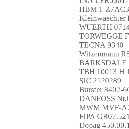
INA
LFR5301-
HBM
1-Z7AC3
Kleinwaechter
WUERTH
071
TORWEGGE
F
TECNA
9340
Witzenmann
RS
BARKSDALE
TBH
10013 H 
SIC
2120289
Burster
8402-6
DANFOSS
Nr
MWM
MVF-AX
FIPA
GR07.52
Dopag
450.00.