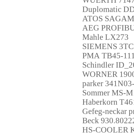
WUERTH
714
Duplomatic
DD
ATOS
SAGAM-2
AEG
PROFIBU
Mahle
LX273
SIEMENS
3TC
PMA
TB45-11
Schindler
ID_20
WORNER
190
parker
341N03
Sommer
MS-M
Haberkorn
T46
Gefeg-neckar
p
Beck
930.8022
HS-COOLER