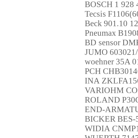
BOSCH
1 928 
Tecsis
F1106(6
Beck
901.10 1
Pneumax
B190
BD sensor
DMK
JUMO
603021/
woehner
35A 0
PCH
CHB3014
INA
ZKLFA15
VARIOHM C
ROLAND
P30
END-ARMAT
BICKER
BES-
WIDIA
CNMP1