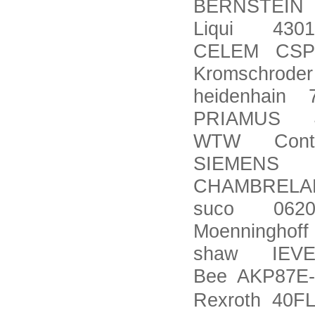
BERNSTEIN I
Liqui 4301
CELEM CSP3
Kromschrode
heidenhain 
PRIAMUS 40
WTW Contro
SIEMENS 5
CHAMBREL
suco 0620-4
Moenninghof
shaw IEVE-
Bee AKP87E-
Rexroth 40F