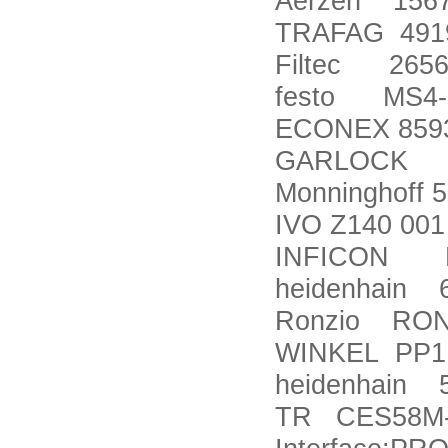
Aerzen 156
TRAFAG 4919
Filtec 26566
festo MS4-L
ECONEX 8593
GARLOCK 1
Monninghoff 5
IVO Z140 001
INFICON D-
heidenhain 
Ronzio RONZ
WINKEL PP1.
heidenhain 
TR CES58M-00