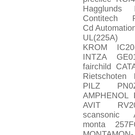
Hagglunds H
Contitech FD
Cd Automati
UL(225A)
KROM IC20
INTZA GE01
fairchild CA
Rietschoten 
PILZ PN0ZS
AMPHENOL D
AVIT RV20 
scansonic A
monta 257F00
MONTAMON- Ve