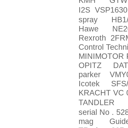
KMH GTWN.9
I2S VSP1630
spray HB1/
Hawe NE20
Rexroth 2FR
Control Te
MINIMOTOR 
OPITZ DATI
parker VMY
Icotek SFS/
KRACHT VC 
TANDLER SP2
serial No . 52
mag Guide b