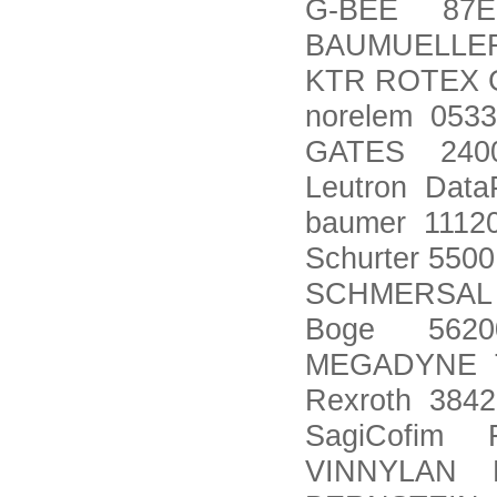
G-BEE 87E-
BAUMUELLER
KTR ROTEX GR
norelem 0533
GATES 2400
Leutron Data
baumer 1112
Schurter 5500
SCHMERSAL T
Boge 5620089
MEGADYNE To
Rexroth 384
SagiCofim F
VINNYLAN DV