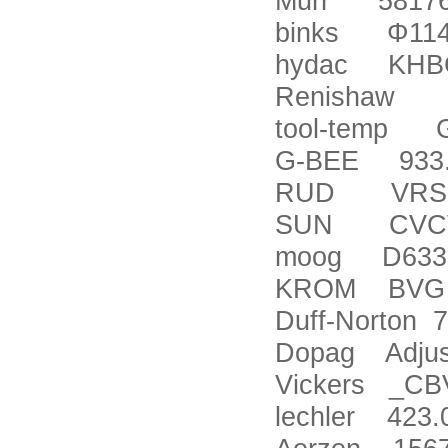
Murr 5817
binks
Φ
11
hydac KHBG-
Renishaw T
tool-temp 
G-BEE 933.2
RUD VRS-
SUN CVCV
moog D633
KROM BVG 4
Duff-Norton 
Dopag Adjust
Vickers _CB
lechler 423.