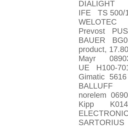
DIALIGHT 5
IFE TS 500/
WELOTEC O
Prevost PUS
BAUER BG06-
product, 17.
Mayr 089031
UE H100-701
Gimatic 5616
BALLUFF BA
norelem 0690
Kipp K0141
ELECTRONIC
SARTORIUS 