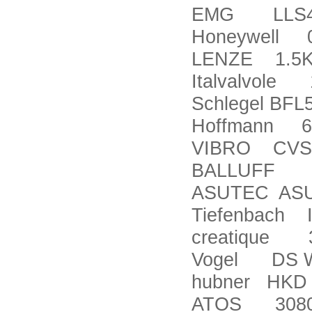
EMG LLS475
Honeywell 0
LENZE 1.5K
Italvalvole 
Schlegel BFL
Hoffmann 6
VIBRO CVS 
BALLUFF B
ASUTEC ASU-
Tiefenbach 
creatique 3
Vogel DS W
hubner HKD 
ATOS 3080