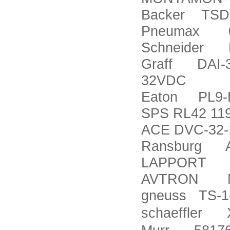
Backer TSD
Pneumax 0P
Schneider 
Graff DAI-3
32VDC
Eaton PL9-D
SPS RL42 11
ACE DVC-32-
Ransburg A
LAPPORT 1
AVTRON M6
gneuss TS-1
schaeffler 