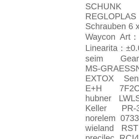
SCHUNK 356
REGLOPLAS 17
Schrauben 6 
Waycon Art
：
Linearita
：±
0
seim Gear 
MS-GRAESSNE
EXTOX Sen
E+H 7F2C2
hubner LWLS-
Keller PR-3
norelem 0733
wieland RST1
precilec RCI