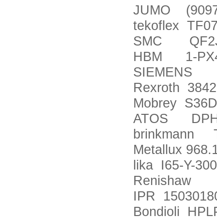
JUMO (9097
tekoflex TF0
SMC QF2J
HBM 1-PX
SIEMENS 1
Rexroth 3842
Mobrey S36
ATOS DPHA
brinkmann T
Metallux 968.
lika I65-Y-3
Renishaw A
IPR 1503018
Bondioli HP