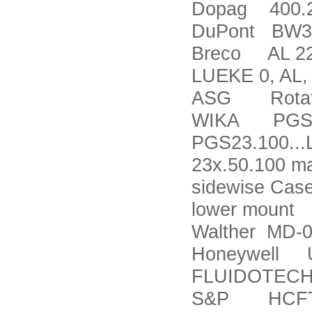
Dopag 400.2
DuPont BW3
Breco AL 22 
LUEKE 0, AL,
ASG Rotation
WIKA PGS23
PGS23.100...
23x.50.100 ma
sidewise Case
lower mount
Walther MD-0
Honeywell 
FLUIDOTECH
S&P HCFT-4