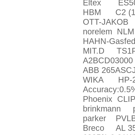
Eltex ES50
HBM C2 (1
OTT-JAKOB
norelem NLM
HAHN-Gasfed
MIT.D TS1PL
A2BCD03000 
ABB 265ASC
WIKA HP-2-S w
Accuracy:0.5
Phoenix CLI
brinkmann 
parker PVL
Breco AL 35