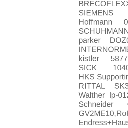
BRECOFLEXX
SIEMENS 6
Hoffmann 0
SCHUHMAN
parker DOZ
INTERNORME
kistler 587
SICK 10407
HKS Supporting
RITTAL SK33
Walther lp-0
Schneider C
GV2ME10,RoH
Endress+Ha