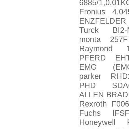
6885/1,0.01KG
Fronius 4.04
ENZFELDER 
Turck BI2-
monta 257F
Raymond 1
PFERD EHT 1
EMG (EMG)
parker RHD
PHD SDA6
ALLEN BRAD
Rexroth F00
Fuchs IFSF
Honeywell 