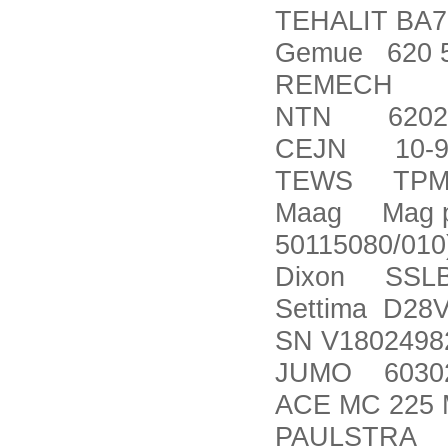
TEHALIT BA7
Gemue 620 5
REMECH 18-
NTN 6202
CEJN 10-94
TEWS TPMC
Maag Mag pum
50115080/010
Dixon SSLB
Settima D28
SN V1802498
JUMO 603021/
ACE MC 225
PAULSTRA 