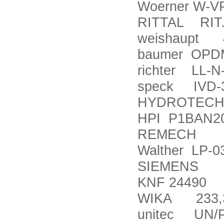
Woerner W-VP
RITTAL RIT.
weishaupt 
baumer OPDM
richter LL-
speck IVD-
HYDROTECHN
HPI P1BAN2
REMECH 19-
Walther LP-0
SIEMENS 6
KNF 24490
WIKA 233,30,
unitec UN/PR