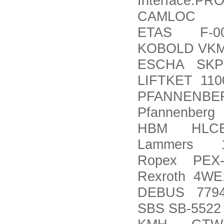
Interface:PR
CAMLOC RS-
ETAS F-00K
KOBOLD VKM
ESCHA SKP3
LIFTKET 110
PFANNENBE
Pfannenberg
HBM HLCB1
Lammers 11
Ropex PEX
Rexroth 4W
DEBUS 7794
SBS SB-5522