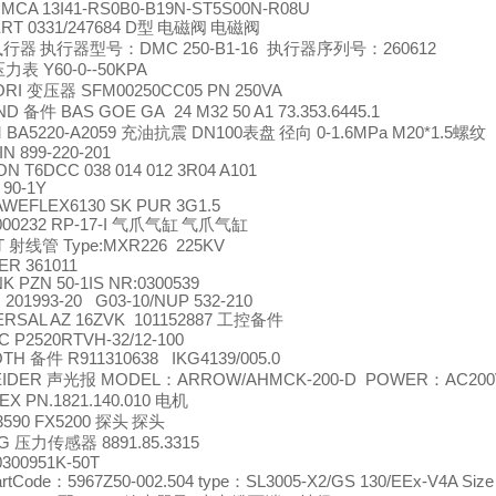
MCA 13I41-RS0B0-B19N-ST5S00N-R08U
T 0331/247684 D
型
电磁阀
电磁阀
执行器
执行器型号：
DMC 250-B1-16
执行器序列号：
260612
压力表
Y60-0--50KPA
ORI
变压器
SFM00250CC05 PN 250VA
AND
备件
BAS GOE GA 24 M32 50 A1 73.353.6445.1
 BA5220-A2059
充油抗震
DN100
表盘
径向
0-1.6MPa M20*1.5
螺纹
N 899-220-201
N T6DCC 038 014 012 3R04 A101
90-1Y
AWEFLEX6130 SK PUR 3G1.5
000232 RP-17-I
气爪气缸
气爪气缸
T
射线管
Type:MXR226 225KV
ER 361011
 PZN 50-1IS NR:0300539
201993-20 G03-10/NUP 532-210
RSAL AZ 16ZVK 101152887
工控备件
C P2520RTVH-32/12-100
OTH
备件
R911310638 IKG4139/005.0
EIDER
声光报
MODEL
：
ARROW/AHMCK-200-D POWER
：
AC200
X PN.1821.140.010
电机
3590 FX5200
探头
探头
AG
压力传感器
8891.85.3315
0300951K-50T
rtCode
：
5967Z50-002.504 type
：
SL3005-X2/GS 130/EEx-V4A Size