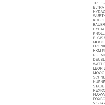
TR LE-
ELTRA
HYDAC
WURT
KOBO
BAUE
HYDA
KNOLL 
ELCIS
MOOG 
FRONI
HKM P
ROEM
DEUBL
WATT 
LEGRI
MOO
SCHN
HUBN
STAUBL
REXRO
FLOWV
FOXB
VISHA