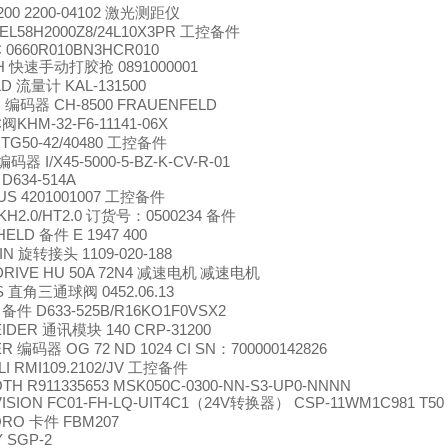
200 2200-04102
激光测距仪
 EL58H2000Z8/24L10X3PR
工控备件
 0660R010BN3HCR010
H
快速手动打胶抢
0891000001
LD
流量计
KAL-131500
R
编码器
CH-8500 FRAUENFELD
C
阀
KHM-32-F6-11141-06X
TG50-42/40480
工控备件
编码器
I/X45-5000-5-BZ-K-CV-R-01
D634-514A
US 4201001007
工控备件
KH2.0/HT2.0
订货号：
0500234
备件
HELD
备件
E 1947 400
IN
旋转接头
1109-020-188
DRIVE HU 50A 72N4
减速电机
减速电机
S
直角三通球阀
0452.06.13
G
备件
D633-525B/R16KO1F0VSX2
EIDER
通讯模块
140 CRP-31200
ER
编码器
OG 72 ND 1024 CI SN
：
700000142826
I RMI109.2102/JV
工控备件
TH R911335653 MSK050C-0300-NN-S3-UP0-NNNN
ISION FC01-FH-LQ-UIT4C1
（
24V
转换器）
CSP-11WM1C981 T50
ORO
卡件
FBM207
Y SGP-2