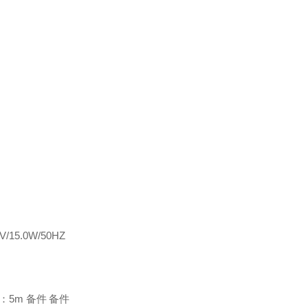
V/15.0W/50HZ
：
5m
备件
备件