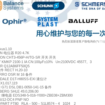
热烈欢迎新老客户致电询价(*≧▽≦
kus1.10
EN
电位器
R20 4.7K
ON CHT3-456P-H/TG-SR
开关
开关
 KMKP 2100-1 IA CN:100μF±10% Un:2100VDC 45577
。
3
R Q12AB6FF50Q5
备件
RECT H.20-10
RRO DSR M 16
备件
DALE D1T-H80SS-EXI
液位计
X1.017.119
 G71 DSL DB1-0050-141-15
备件
ERG SHLE 49.0.206.00
C
继电器
EDS348-5-016-Y000+ZBE08+ZBM300
SI12-DC4 PNP NO
PART FT80
RLA
－
500
－
S1L8574
－
4
1024 2