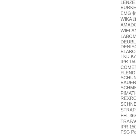
LENZE 
BURKER
EMG
WIKA
AMAD
WIEL
LABOM
DEUBLI
DENISO
ELABO 
TKD K
IPR 15
COME
FLEND
SCHUNK
BAUER 
SCHME
PIMATI
REXR
SCHN
STRAPE
E+L 36
TRAF
IPR 15
FSG Pa