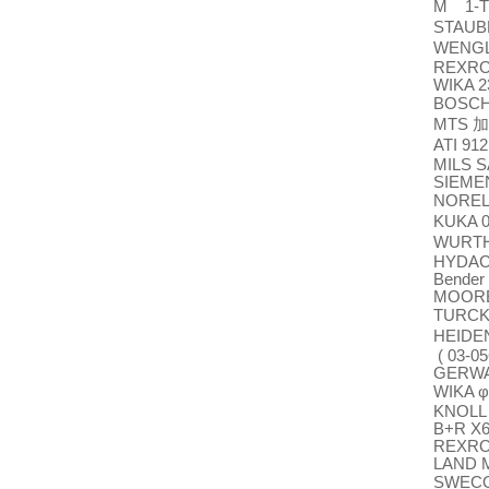
M 1-T
STAUBL
WENGL
REXRO
WIKA 2
BOSC
MTS
加
ATI 91
MILS S
SIEMEN
NORE
KUKA 
WURTH 
HYDAC 
Bender
MOORE
TURC
HEIDEN
( 03-05
GERWAH
WIKA φ
KNOLL 
B+R X6
REXRO
LAND M
SWECO