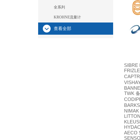
全系列
KROHNE流量计
查看全部
SIBRE 
FRIZL
CAPTR
VISHAY
BANNE
TWK
CODIP
BARKS
NIMAK 
LITTON
KLEUSB
HYDA
AECO 
SENSO