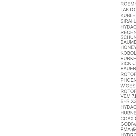
ROEMH
TAKT
KUBL
SIRAI 
HYDAC
RECHNE
SCHUN
BAUMER
HONE
KOBOL
BURKE
SICK C
BAUE
ROTO
PHOE
W.GE
ROTOR 
VEM 71
B+R X
HYDAC
HUBN
COAX 
GODIVA
PMA
备
HYDR