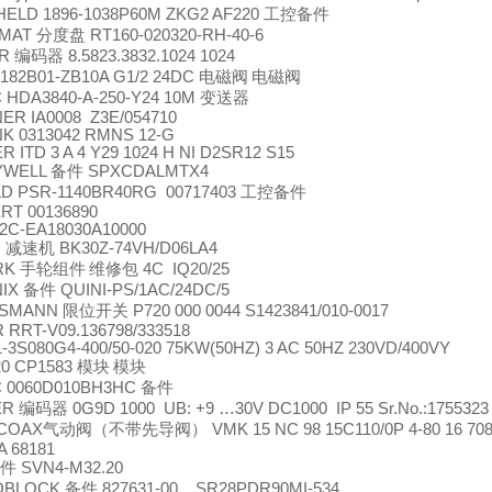
ELD 1896-1038P60M ZKG2 AF220
工控备件
OMAT
分度盘
RT160-020320-RH-40-6
ER
编码器
8.5823.3832.1024 1024
L182B01-ZB10A G1/2 24DC
电磁阀
电磁阀
 HDA3840-A-250-Y24 10M
变送器
R IA0008 Z3E/054710
K 0313042 RMNS 12-G
 ITD 3 A 4 Y29 1024 H NI D2SR12 S15
YWELL
备件
SPXCDALMTX4
D PSR-1140BR40RG 00717403
工控备件
RT 00136890
2C-EA18030A10000
R
减速机
BK30Z-74VH/D06LA4
RK
手轮组件
维修包
4C IQ20/25
NIX
备件
QUINI-PS/1AC/24DC/5
SSMANN
限位开关
P720 000 0044 S1423841/010-0017
RRT-V09.136798/333518
-3S080G4-400/50-020 75KW(50HZ) 3 AC 50HZ 230VD/400VY
20 CP1583
模块
模块
 0060D010BH3HC
备件
ER
编码器
0G9D 1000 UB: +9 …30V DC1000 IP 55 Sr.No.:1755323
COAX
气动阀（不带先导阀）
VMK 15 NC 98 15C110/0P 4-80 16 7083
 68181
件
SVN4-M32.20
OBLOCK
备件
827631-00 SR28PDR90MI-534