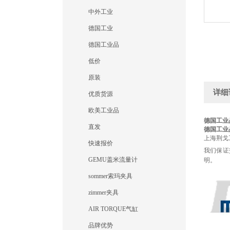
中外工业
德国工业
德国工业品
低价
原装
详细
优质货源
欧美工业品
德国工业品原
直发
德国工业品原
上海荆戈
快速报价
我们保证
GEMU盖米流量计
明。
sommer索玛夹具
zimmer夹具
AIR TORQUE气缸
品牌优势