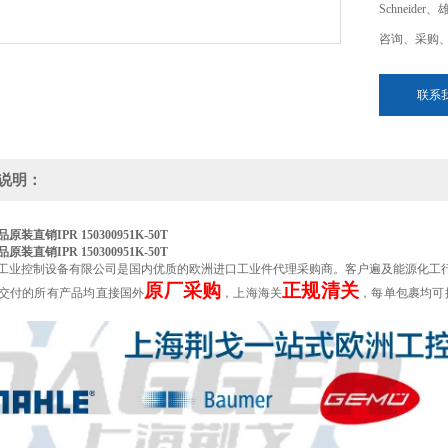
Schneide
咨询、采购
联系
说明：
装直销IPR 150300951K-50T
装直销IPR 150300951K-50T
工业控制设备有限公司是国内优质的欧洲进口工业件代理采购商。客户遍及能源化工
原厂采购
正规清关
交付的所有产品均直接国外
，上海海关
，每单包裹均可