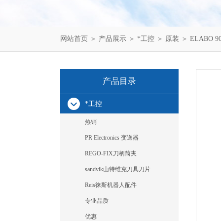
网站首页
＞
产品展示
＞
*工控
＞
原装
＞ ELABO 9
产品目录
*工控
热销
PR Electronics 变送器
REGO-FIX刀柄筒夹
sandvik山特维克刀具刀片
Reis徕斯机器人配件
专业品质
优惠