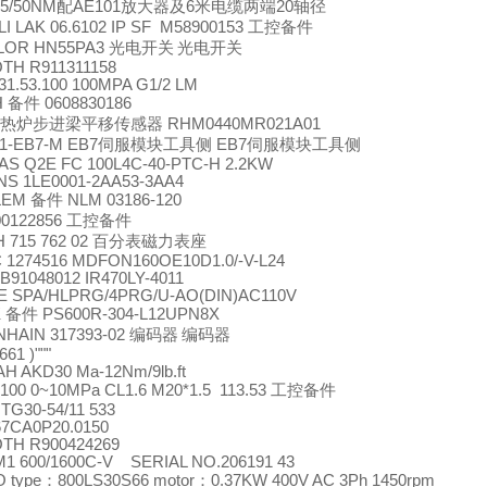
5/50NM
配
AE101
放大器及
6
米电缆两端
20
轴径
I LAK 06.6102 IP SF M58900153
工控备件
OR HN55PA3
光电开关
光电开关
TH R911311158
31.53.100 100MPA G1/2 LM
H
备件
0608830186
热炉步进梁平移传感器
RHM0440MR021A01
21-EB7-M EB7
伺服模块工具侧
EB7
伺服模块工具侧
AS Q2E FC 100L4C-40-PTC-H 2.2KW
S 1LE0001-2AA53-3AA4
LEM
备件
NLM 03186-120
00122856
工控备件
715 762 02
百分表磁力表座
1274516 MDFON160OE10D1.0/-V-L24
 B91048012 IR470LY-4011
 SPA/HLPRG/4PRG/U-AO(DIN)AC110V
K
备件
PS600R-304-L12UPN8X
HAIN 317393-02
编码器
编码器
661 )"""
 AKD30 Ma-12Nm/9lb.ft
100 0~10MPa CL1.6 M20*1.5 113.53
工控备件
TG30-54/11 533
7CA0P20.0150
TH R900424269
1 600/1600C-V SERIAL NO.206191 43
 type
：
800LS30S66 motor
：
0.37KW 400V AC 3Ph 1450rpm