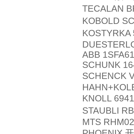
TECALAN B
KOBOLD S
KOSTYRKA 5
DUESTERL
ABB 1SFA6
SCHUNK 16
SCHENCK 
HAHN+KOLB
KNOLL 694
STAUBLI RB
MTS RHM02
PHOENIX
开