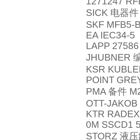
1271247 R
SICK
电器件
SKF MFB5-B
EA IEC34-5
LAPP 27586
JHUBNER
KSR KUBLER 
POINT GRE
PMA
备件
M
OTT-JAKOB 9
KTR RADEX
0M SSCD1 5
STORZ
液压