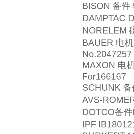
BISON
备件
DAMPTAC D
NORELEM
BAUER
电机
No.2047257
MAXON
电
For166167
SCHUNK
备
AVS-ROMER 
DOTCO
备件
IPF IB18012