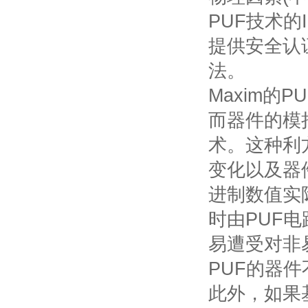
PUF
技术的
提供安全认
法。
Maxim
的
PU
而器件的模
术。这种利
变化以及器
进制数值实
时由
PUF
电
易遭受对非
PUF
的器件
此外，如果