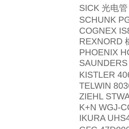
SICK
光电管
SCHUNK PGN
COGNEX IS
REXNORD
PHOENIX H
SAUNDERS
KISTLER 4
TELWIN 803
ZIEHL STW
K+N WGJ-C
IKURA UHS