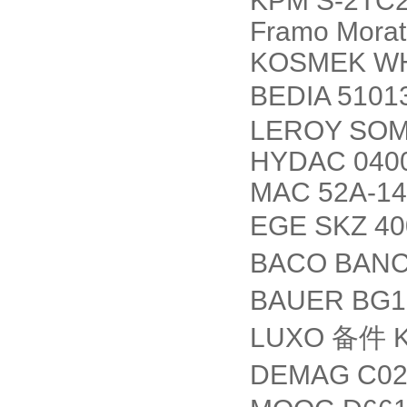
KPM S-2TC2
Framo Morat
KOSMEK WH
BEDIA 5101
LEROY SOME
HYDAC 040
MAC 52A-1
EGE SKZ 40
BACO BAN
BAUER BG15
LUXO
备件
K
DEMAG C02