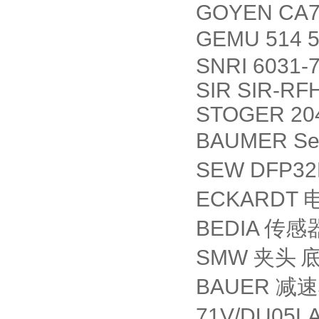
GOYEN CA7
GEMU 514 5
SNRI 6031-
SIR SIR-RF
STOGER 20
BAUMER Se
SEW DFP3
ECKARDT
BEDIA
传感
SMW
夹头
BAUER
减速
71V/DU05L