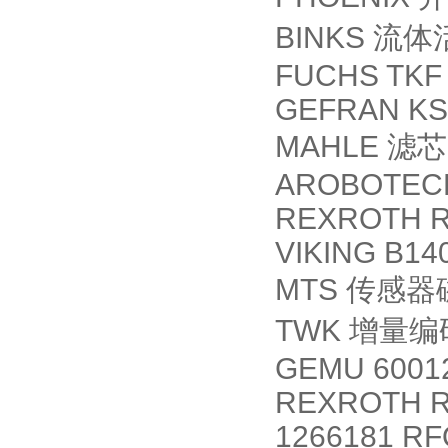
BINKS
流体
FUCHS TKF 
GEFRAN KS-
MAHLE
滤芯
AROBOTEC
REXROTH R9
VIKING B14
MTS
传感器
TWK
增量编
GEMU 6001
REXROTH R
1266181 R