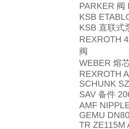
PARKER
阀
KSB ETABLO
KSB
直联式
REXROTH 4
阀
WEBER
熔
REXROTH AB
SCHUNK SZA
SAV
备件
20
AMF NIPPL
GEMU DN80 
TR ZE115M A