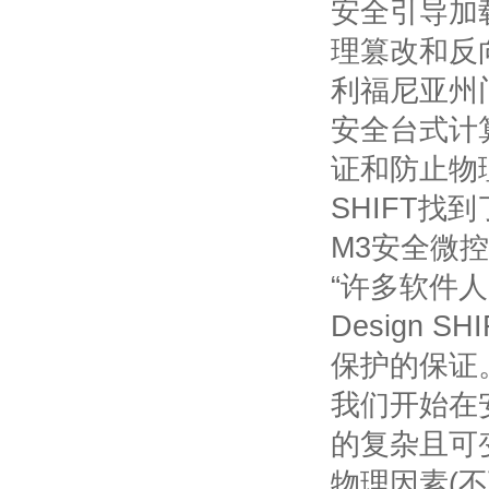
安全引导加
理篡改和反
利福尼亚州
安全台式计
证和防止物
SHIFT
找到
M3
安全微控
“许多软件
Design SHI
保护的保证
我们开始在
的复杂且可
物理因素
(
不