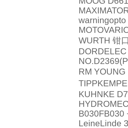
MOOG D661
MAXIMATOR 1
warningopto
MOTOVARIO
WURTH
钳
DORDELEC 
NO.D2369(P
RM YOUNG 
TIPPKEMPE
KUHNKE D7
HYDROMEC 
B030FB030 
LeineLinde 