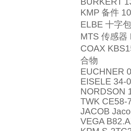
BURKERT 1
KMP
备件
10
ELBE
十字
MTS
传感器
COAX KBS1
合物
EUCHNER 0
EISELE 34-
NORDSON 1
TWK CE58-7
JACOB Jaco
VEGA B82.