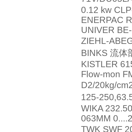
0.12 kw CL
ENERPAC R
UNIVER BE
ZIEHL-ABE
BINKS
流体
KISTLER 61
Flow-mon F
D2/20kg/cm
125-250,63.
WIKA 232.5
063MM 0...
TWK SWF 2