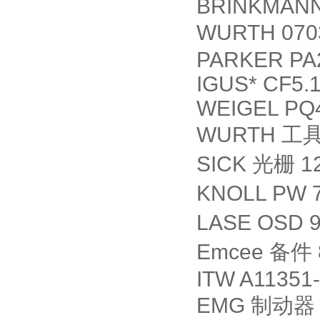
BRINKMANN
WURTH 070
PARKER PA
IGUS* CF5.1
WEIGEL PQ4
WURTH
工
SICK
光栅
1
KNOLL PW 7
LASE OSD 9
Emcee
备件
ITW A11351
EMG
制动器