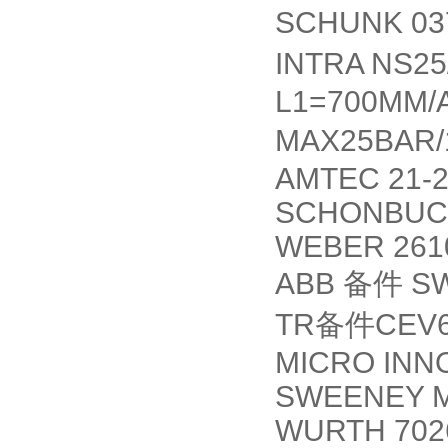
SCHUNK 03
INTRA NS25
L1=700MM/
MAX25BAR
AMTEC 21-2
SCHONBUCH
WEBER 2610.
ABB
备件
SW
TR
备件
CEV6
MICRO INNO
SWEENEY M
WURTH 702