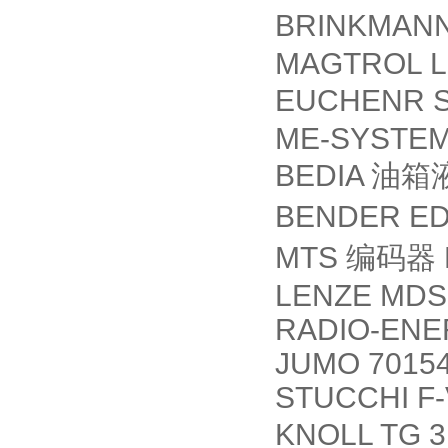
BRINKMAN
MAGTROL LB
EUCHENR S
ME-SYSTEM
BEDIA
油箱
BENDER E
MTS
编码器
LENZE MDS
RADIO-ENER
JUMO 70154
STUCCHI F-
KNOLL TG 3