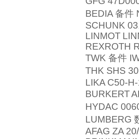
GFG 47D00
BEDIA
备件
N
SCHUNK 031
LINMOT LIN
REXROTH R
TWK
备件
IW
THK SHS 30
LIKA C50-H
BURKERT A
HYDAC 00
LUMBERG
AFAG ZA 20