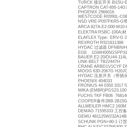
TURCK
接近开关
Bi15U-
CAPTRON CAT-895-14G7
PHOENIX 2966016
WESTCODE R0990L-C08
NSD VRE-P097FKR5-G
ARCA 827A.E2-000-M10
ELEKTRA RSBC-100A;
材
ELAFLEX Type: ERV-G 
REXROTH R921811388
HYDAC
过滤器
DFNBN/HC
EGE 1GMH005GSPP311
BAUER E2-20/DU44-114
LINK-BELT TB22447H
CRANE ARBD1V1CYF DN
MOOG 630-2067G H20J
HYDAC
压差开关（带插
PHOENIX 404033
FRONIUS 44 0350 3317 5
WIKA (EMBR)PGS23.100
FUCHS TKF FB06 7681
COOPER
备件
2BB-2B150
ALLWEILER HMC2 160M1
DEMAG 71595333
工控备
GEMU 481125W232A14
SCHUNK PGN+80-1
订货
BHC ALS31C332NF400 3