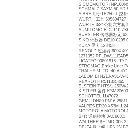
SICMEMOTORI NP100NS
SCHMALZ SAXM 50 ED-8
SIBRE
用于
TE250
工控备
WURTH
工具
695684727
WURTH 3/8"
公制六方套
SUMITOMO F2C-T10-ZK0
BURSTER
传感器标定
92
SIKO
计数器
DE10-0295 0
KUKA
显卡
128458
RENOLD
过滤器
600XX0
1271052 RFLDW111EAD5
LICATEC 00801916 TYP
STROMAG Brake Liner P
THALHEIM ITD- 40 A 4Y1
LABOM BH4210-A91-W4
REXROTH R911325869
ELSTEIN T-HTS/1 250W/
KISTLER
备件
KSM20600
SCHOTTEL 1147072
GEMU DN80 PN16 2981
VALPES ER20.X53M-1 2
MOTOROLA MOTOROL
B+R
通信模块
0AC808.9
WALTHER
备件
MD-006-2
DELTA
截止阀
HP6.251B