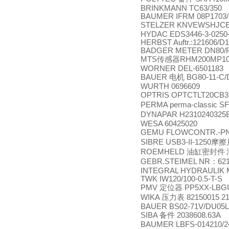
BRINKMANN TC63/350
BAUMER IFRM 08P1703/
STELZER KNVEWSHJCE 
HYDAC EDS3446-3-0250-
HERBST Auftr.:121606/D
BADGER METER DN80/PN
MTS
传感器
RHM200MP101
WORNER DEL-6501183
BAUER
电机
BG80-11-C/
WURTH 0696609
OPTRIS OPTCTLT20CB
PERMA perma-classic S
DYNAPAR H231024032
WESA 60425020
GEMU FLOWCONTR.-PNE
SIBRE USB3-II-1250
摩擦
ROEMHELD
油缸密封件
GEBR.STEIMEL NR
：
62
INTEGRAL HYDRAULIK 
TWK IW120/100-0.5-T-S
PMV
定位器
PP5XX-LBGU
WIKA
压力表
82150015 2
BAUER BS02-71V/DU05L
SIBA
备件
2038608.63A
BAUMER LBFS-014210/