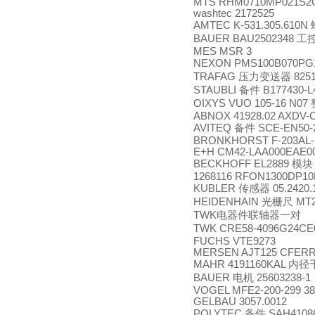
MTS RHM0710MP021S2
washtec 2172525
AMTEC K-531.305.610N
BAUER BAU2502348
工
MES MSR 3
NEXON PMS100B070PG
TRAFAG
压力变送器
8251
STAUBLI
备件
B177430-L
OIXYS VUO 105-16 N07
ABNOX 41928.02 AXDV-
AVITEQ
备件
SCE-EN50-
BRONKHORST F-203AL-
E+H CM42-LAA000EAE0
BECKHOFF EL2889
模块
1268116 RFON1300DP10D
KUBLER
传感器
05.2420.
HEIDENHAIN
光栅尺
MT2
TWK
电器件联轴器一对
TWK CRE58-4096G24CE
FUCHS VTE9273
MERSEN AJT125 CFER
MAHR 4191160KAL
内径
BAUER
电机
25603238-1
VOGEL MFE2-200-299 38
GELBAU 3057.0012
POLYTEC
备件
SAH4108