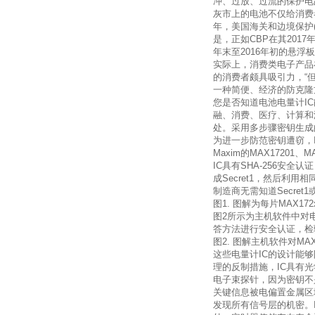
冲、过放、过流的保护电
灰市上的电池不仅给消费
年，美国海关和边境保护
是，正如
CBP
在其
2017
年末至
2016
年初的悬浮板
实际上，消费类电子产品
的消费者颇具吸引力，“
一种简便、经济的防克隆
您是否知道电池电量计
IC
融、消费、医疗、计算和
处。采用多步骤密钥生成
为进一步防范密钥遭窃，
Maxim
的
MAX17201
、
MA
IC
具有
SHA-256
安全认证
成
Secret1
，然后利用相
制造商无需知道
Secret1
图
1.
图解为每片
MAX172
图
2
所示为主机软件中对
答方法进行安全认证，检
图
2.
图解主机软件对
MAX
这些电量计
IC
的设计能够
理的反制措施，
IC
具有光
电子束探针，因为密钥不
关键信息被电偏置金属区
发现所有信号层的机密。