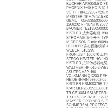
BUCHER AP200/8.5 D 81
PHOENIX
外壳
HC-B 32-
VOITH H84.172367
按钮
MEISTER DKM/A-1/15-G3/
GEMU 05/-/5355005500
1268292 RFNBN/HC250V
BAUMER TE21350500030
KISTLER
放大器电缆
150
STROMAG
限位开关
TYP
MICROSONIC mic-600/Iu
LECHLER
实心圆锥喷嘴
4
WEBER I515.23V
FRONIUS 4.100.670
工控
STEGO HEATER HG 1400
KISTLER
扭矩传感器电缆
WALTHER HP-016-2-WB2
ASUTEC ASP-490
VOLKMANN QX200-PEH
HEIDENHAIN 599502-05
KISTLER KSM003799
工
ICAR MLR25U251100601
TR CE100M SSI ART.BR:
TR CEV65M-02919 SN:0
MAYSER GP39 NBR SL/
SCHMERSAL PROTECT-P