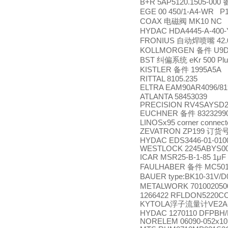
B+R 5AP5120.1505-000
EGE 00 450/1-A4-WR P
COAX
电磁阀
MK10 NC 
HYDAC HDA4445-A-400-
FRONIUS
自动焊喷嘴
42.
KOLLMORGEN
备件
U9D
BST
纠偏系统
eKr 500 Pl
KISTLER
备件
1995A5A
RITTAL 8105.235
ELTRA EAM90AR4096/8
ATLANTA 58453039
PRECISION RV4SAYSD25
EUCHNER
备件
8323299
LINOSx95 corner connect
ZEVATRON ZP199
订货
HYDAC EDS3446-01-010
WESTLOCK 2245ABYS00
ICAR MSR25-B-1-85 1μF
FAULHABER
备件
MC501
BAUER type:BK10-31V/D
METALWORK 70100205
1266422 RFLDON5220CC
KYTOLA
浮子流量计
VE2A
HYDAC 1270110 DFPBH/
NORELEM 06090-052x10