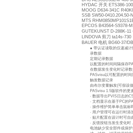
HYDAC
开关
ETS386-100
MOOG D634-341C R40
SSB SW50-0410.204.50-
MTS RHM0850MP101S1
EPCOS B43564-S9378-M2
GUTEKUNST D-288K-11
LINDOVA
剪刀
ta14s-730
BAUER
电机
BG60-37/DB
● 带认证读取的仅递减
录数据
定期记录数据
以配置的时间间隔保存
PA
在数据发生变化时记录数
PASvisu
以可配置的时间
触发数据记录
由布尔变量触发
(
可假设
PASvisu 1.5
版软件的更
· 数据导出
PVIS
日志的
C
· 文档显示在基于
PC
的
PA
· 操作维护简单单击鼠
· 用户管理可在运行时
· 贴片配置在设计时可自
· 反馈按钮当发生变化
电池缺少安全部件或保护