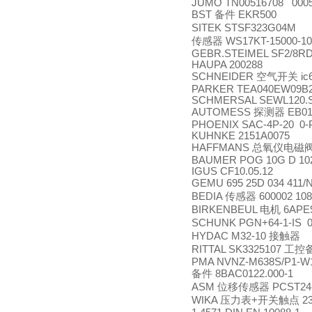
JUMO TN00516708 0005
BST
备件
EKR500
SITEK STSF323G04M
传感器
WS17KT-15000-10
GEBR.STEIMEL SF2/8RD 
HAUPA 200288
SCHNEIDER
空气开关
ic
PARKER TEA040EW09B
SCHMERSAL SEWL120.S
AUTOMESS
探测器
EB01
PHOENIX SAC-4P-20 0
KUHNKE 2151A0075
HAFFMANS
总氧仪电磁
BAUMER POG 10G D 1024
IGUS CF10.05.12
GEMU 695 25D 034 411/
BEDIA
传感器
600002 108
BIRKENBEUL
电机
6APE9
SCHUNK PGN+64-1-IS 
HYDAC M32-10
接触器
RITTAL SK3325107
工控
PMA NVNZ-M638S/P1-W
备件
8BAC0122.000-1
ASM
位移传感器
PCST24-
WIKA
压力表
+
开关触点
23