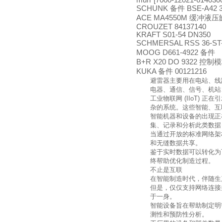
murr [7000-12021-614030
SCHUNK
备件
BSE-A42 3
ACE MA4550M
缓冲液压
CROUZET 84137140
KRAFT S01-54 DN350
SCHMERSAL RSS 36-ST
MOOG D661-4922
备件
B+R X20 DO 9322
控制模
KUKA
备件
00121216
避雷器主要用在电站、线
电器、通信、信号、机站
工业物联网
(IIoT)
正在引
杂的系统。这些智能、互
智能机器和设备的出现正
集、记录和分析此类数据
当通过开放的标准网络架
和无缝数据共享。
鉴于实时数据可以转化为
终帮助优化制造过程。
不止是互联
在智能制造时代，伴随生
但是，仅仅支持网络连接
于一身。
智能设备旨在帮助制定明
测性和预防性分析。