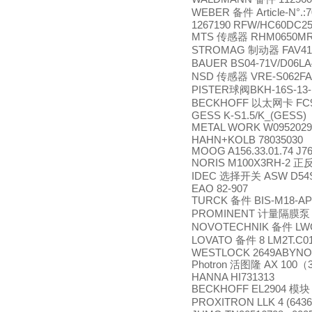
WEBER
备件
Article-N°.
1267190 RFW/HC60DC25
MTS
传感器
RHM0650MR
STROMAG
制动器
FAV41
BAUER BS04-71V/D06L
NSD
传感器
VRE-S062FA
PISTER
球阀
BKH-16S-13-
BECKHOFF
以太网卡
FC
GESS K-S1.5/K_(GESS)
METAL WORK W095202
HAHN+KOLB 78035030
MOOG A156.33.01.74 J76
NORIS M100X3RH-2
正
IDEC
选择开关
ASW D54
EAO 82-907
TURCK
备件
BIS-M18-AP
PROMINENT
计量隔膜泵
NOVOTECHNIK
备件
LWG
LOVATO
备件
8 LM2T.C0
WESTLOCK 2649ABYNO
Photron
活图隆
AX 100
（
HANNA HI731313
BECKHOFF EL2904
模块
PROXITRON LLK 4 (6436