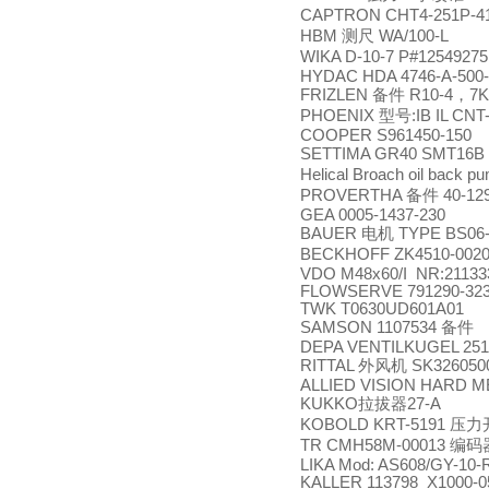
CAPTRON CHT4-251P-4
HBM
测尺
WA/100-L
WIKA D-10-7 P#1254927
HYDAC HDA 4746-A-500-
FRIZLEN
备件
R10-4
，
7K
PHOENIX
型号
:IB IL CN
COOPER S961450-150
SETTIMA GR40 SMT16B 
Helical Broach oil back pu
PROVERTHA
备件
40-12
GEA 0005-1437-230
BAUER
电机
TYPE BS06-
BECKHOFF ZK4510-0020
VDO M48x60/I NR:21133
FLOWSERVE 791290-32
TWK T0630UD601A01
SAMSON 1107534
备件
DEPA VENTILKUGEL 25
RITTAL
外风机
SK326050
ALLIED VISION HARD ME
KUKKO
拉拔器
27-A
KOBOLD KRT-5191
压力
TR CMH58M-00013
编码
LIKA Mod: AS608/GY-10-
KALLER 113798 X1000-0