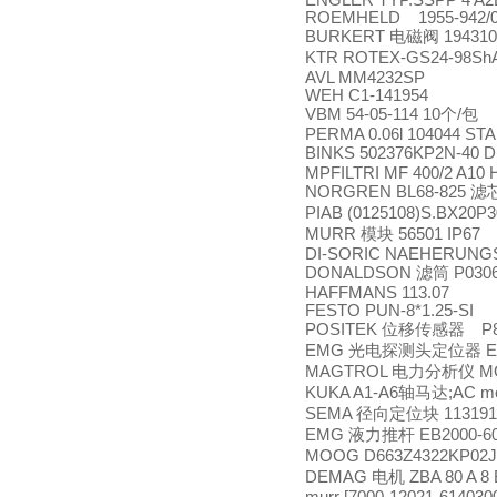
ENGLER TYP.SSPP 4 A2B
ROEMHELD 1955-942/0
BURKERT
电磁阀
19431
KTR ROTEX-GS24-98ShA/
AVL MM4232SP
WEH C1-141954
VBM 54-05-114 10
个
/
包
PERMA 0.06l 104044 ST
BINKS 502376KP2N-40 D
MPFILTRI MF 400/2 A10 
NORGREN BL68-825
滤
PIAB (0125108)S.BX20P
MURR
模块
56501 IP67
DI-SORIC NAEHERUNGS
DONALDSON
滤筒
P030
HAFFMANS 113.07
FESTO PUN-8*1.25-SI
POSITEK
位移传感器
P
EMG
光电探测头定位器
E
MAGTROL
电力分析仪
MO
KUKA A1-A6
轴马达
;AC m
SEMA
径向定位块
113191
EMG
液力推杆
EB2000-60 
MOOG D663Z4322KP02
DEMAG
电机
ZBA 80 A 8