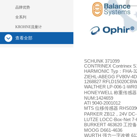
品牌优势
全系列
KROHNE流量计
查看全部
SCHUNK 371099
CONTRINEX Contrinex S1
HARMONIC Typ
：
FHA-3
ZIEHL-ABEGG FV80V-4DF
1268827 RFLD15020CBW
WALTHER LP-006-1-WR0
HONEYWELL
称重传感器
NUM:1424659
ATI 9040-2001012
MTS
位移传感器
RHS039
PARKER ZB12
，
24V DC
LUTZE LOCC-Box-Net 7-6
BURKERT 463620
工控备
MOOG D661-4636
WURTH
强力一字改锥
61