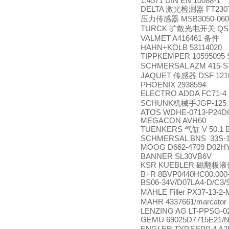
1.4571 DIN EN 10088-1
DELTA
激光检测器
FT230
压力传感器
MSB3050-060G
TURCK
扩散光电开关
QS
VALMET A416461
备件
HAHN+KOLB 53114020
TIPPKEMPER 10595095 
SCHMERSAL AZM 415-S
JAQUET
传感器
DSF 121
PHOENIX 2938594
ELECTRO ADDA FC71-
SCHUNK
机械手
JGP-125
ATOS WDHE-0713-P24D
MEGACON AVH60
TUENKERS
气缸
V 50.1 
SCHMERSAL BNS 33S-
MOOG D662-4709 D02
BANNER SL30VB6V
KSR KUEBLER
磁翻板液
B+R 8BVP0440HC00.000
BS06-34V/D07LA4-D/C3/
MAHLE Filler PX37-13-2-
MAHR 4337661/marcator 
LENZING AG LT-PPSG-0
GEMU 69025D7715E21/