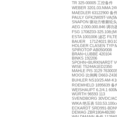
TR 325-00005
工控备件
WEBER 3201.03.NMA 24V
MAEDLER 63122900
备
PAULY GFK2W09T-VA(5
SNAPON
驱动方锥棘轮头
AEG 2.000.000.846
调功
FSG 1708Z03-325.108;(M
ESTA 1001006
滤芯
FILT
BAUER 171Z4021 BG10Z
HOLGER CLASEN TYP:M
SPIROTOP AB050/008
BRAN+LUBBE 420104
BINKS 192206
SPOHN+BURKNARDT VCSO
WISE T5244A1ED2350
MAHLE PIS 3129 763003
MOOG
比例阀
D663-Z43
BUHLER NS10/25 AM-K1
ROEMHELD 1895639
备
WEISHAUPT 6.2/4.1 600M
WÜRTH 96593 113
SVENDBORG 30VDC/AC 
WIKA
绝压表
533.53.100c
ECKARDT SRD991-BDN
DEMAG ZBR180A4B280
WALDMANN
备件
112560