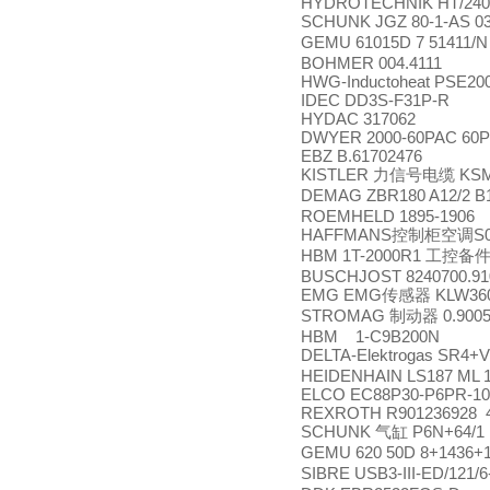
HYDROTECHNIK HT/2402-
SCHUNK JGZ 80-1-AS 0
GEMU 61015D 7 51411/
BOHMER 004.4111
HWG-Inductoheat PSE20
IDEC DD3S-F31P-R
HYDAC 317062
DWYER 2000-60PAC 60P
EBZ B.61702476
KISTLER
KSM
力信号电缆
DEMAG ZBR180 A12/2 B
ROEMHELD 1895-1
HAFFMANS
S
控制柜空调
HBM 1T-2000R1
工控备
BUSCHJOST 8240700.91
EMG EMG
KLW360
传感器
STROMAG
0.900
制动器
HBM 1-C9B200N
DELTA-Elektrogas SR4+
HEIDENHAIN LS187 ML
ELCO EC88P30-P6PR-10
REXROTH R901236928 
SCHUNK
P6N+64/1
气缸
GEMU 620 50D 8+1436+
SIBRE USB3-III-ED/121/6