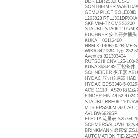
DDK EBR2532FGS-D
SONTHEIMER WAE1199
GEMU PILOT SOLE00ID
1263923 RFL1301DPXXA1
SKF VIM-T2 CMSS2200
STAUBLI STA06.1101/MI
EUCHNER
安全开关插头
KUKA 00113460
HBM K-T40B-002R-MF-S
WIKA 8427364 Typ: 232.50
Aventics 821303404
RUTSCHI CNV 125-100-2
KUKA 3533489
工控备件
SCHNEIDER
ABL
变压器
HYDAC
HAD 
压力传感器
HYDAC EDS3348-5-0025
ACE 11118 AS20
限位缓
FINDER FIN-49.52.9.024.
STAUBLI RBE06-1101/I
MTS EPS900MD601A0
（
AVL BW6828SP
ELETTA
S25-GL25 
流量表
SCHMERSAL UVH 432y
BRINKMANN
ZS11
磨床泵
AUTOMATION TIE-2240