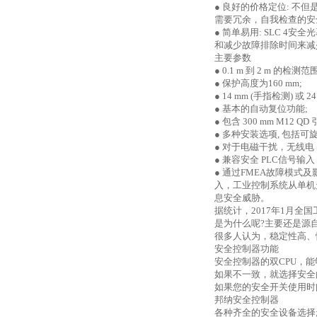
● 良好的价格定位
:
不但
需要冗余，自我检查的安
● 简单易用
: SLC 4
安全光
和减少故障排除时间来减
主要参数
●
0.1 m
到
2 m
的检测范
● 保护高度为
160 mm;
●
14 mm (
手指检测
)
或
24
● 基本的自动复位功能
;
● 包含
300 mm M12 QD
● 多种安装选项
,
包括可
● 对于电磁干扰，无线
● 兼容安全
PLC
信号输入
● 通过
FMEA
故障模式及
入，工业控制系统从单机
息安全威胁。
据统计，
2017
年
1
月全国
是为什么呢
?
主要还是源
很多人认为，稳定性高、
安全控制器功能
安全控制器的双
CPU
，能
如果不一致，就选择安全
如果您的安全开关使用时
邦纳安全控制器
各种齐全的安全设备选择