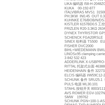
LIKA
I58-H-2048Z
编码器
KUKA 00-192-877
ITALVIBRAS MVS1 31500
PH:3KW IN0.45 OUT 0.
KUHNKE E76/BOB/N/DS7
KISTLER 6157BD0.5
工控
FRIZLEN R20-3.3KΩ 263
DYNEX THYRISTOR GPS 
SCHENCK FGA20RSLE
SINEX
TS500 EU0
给料器
FISHER DVC2000
BIHL+WIEDEMANN BWU
LINOSx95 clamping carri
3 842 532 423
ADDERLINK X-USBPR
RITTAL
46388
托架式台面
HEIDENHAIN
32273
备件
ELCIS
I/W59C12-2
编码器
SCHUNK
SRU25.1
备件
PULS
ML30.101
电源
STAHL
8003/11
按钮开关
AVS ROMER EGV-1027N
SMW 199762
SCHUNK PGN+100-1-AS
DEMAG TYP:AUH50DLEL: