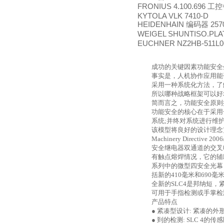
FRONIUS 4.100.696
工控
KYTOLA VLK 7410-D
HEIDENHAIN
257
编码器
WEIGEL SHUNTISO.PLA
EUCHNER NZ2HB-511L0
成功的关键因素功能安全
事实是，人机协作应用能
采用一种系统化方法，了
所以哪种战略框架可以好
简而言之，功能安全原则
功能安全的核心在于采用
系统
;
并终对系统进行维
该模型将良好的设计理念
Machinery Directive 200
安全继电器双通道的交叉
有触点熔焊情况，它的辅
系列中的微型四安全光幕
括新的
410
毫米和
690
毫
全新的
SLC4
是邦纳短，
可用于手指检测或手掌检
产品特点
● 紧凑型设计
:
紧凑的外
● 到的检测
: SLC 4
的传感