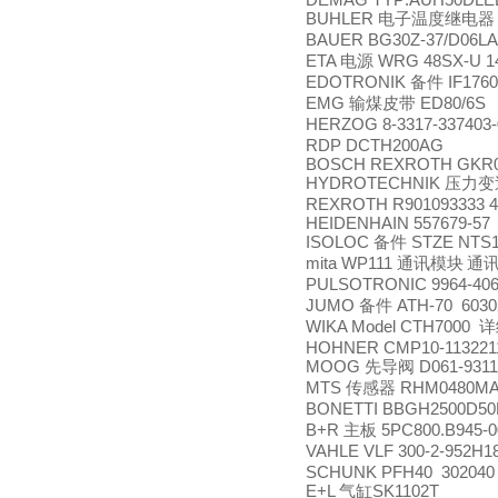
BUHLER
电子温度继电器
BAUER BG30Z-37/D06LA4
ETA
WRG 48SX-U 1
电源
EDOTRONIK
IF1760
备件
EMG
ED80/6S
输煤皮带
HERZOG 8-3317-337403
RDP DCTH200AG
BOSCH REXROTH GKR04
HYDROTECHNIK
压力变
REXROTH R901093333 
HEIDENHAIN 557679-57
ISOLOC
STZE NTS10
备件
mita WP111
通讯模块
通
PULSOTRONIC 9964-4065
JUMO
ATH-70 6030
备件
WIKA Model CTH7000
详
HOHNER CMP10-1132211
MOOG
D061-9311
先导阀
MTS
RHM0480MA
传感器
BONETTI BBGH2500D5
B+R
5PC800.B945-0
主板
VAHLE VLF 300-2-952H1
SCHUNK PFH40 302040
E+L
SK1102T
气缸