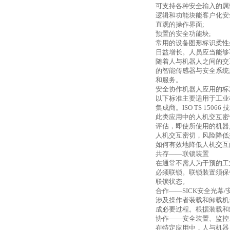
可支持各种安全输入的属
逻辑和功能块能客户化安
直观的操作界面
;
预置的安全功能块
;
常用的设备图形标识柔性
日益增长。人员应当能够
随着人与机器人之间的交
的智能传感器与安全系统
和服务。
安全协作机器人应用的标
以下标准主要适用于工业
集成商。
ISO TS 15066
技
此类应用中的人机交互密
评估，即使所使用的机器
人机交互密切，风险降低
如何有效地降低人机交互
共存——联锁装置
在通常不需人为干预的工
必须联锁。联锁装置须保
联锁状态。
合作——
SICK
安全光幕
/
涉及操作者装载和卸载机
成必要过程。根据装载和
协作——安全装置、监控
在特定应用中，人与机器