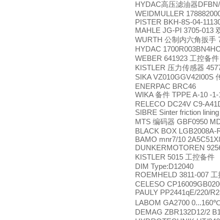
HYDAC
DFBN/
高压滤油器
WEIDMULLER 17888200
PISTER BKH-8S-04-1113
MAHLE JG-PI 3705-013
WURTH
公制内六角扳手
HYDAC 1700R003BN4H
WEBER 641923
工控备件
KISTLER
457
压力传感器
SIKA VZ010GGV42I00S
ENERPAC BRC46
WIKA
TPPE A-10 -1
备件
RELECO DC24V C9-A41
SIBRE Sinter friction lini
MTS
GBF0950 MD
编码器
BLACK BOX LGB2008A-R2
BAMO mnr7/10 2A5C51
DUNKERMOTOREN 92565.0
KISTLER 5015
工控备件
DIM Type:D12040
ROEMHELD 3811-007
工
CELESO CP16009GB020
PAULY PP2441qE/220/R
LABOM GA2700 0...160℃
DEMAG ZBR132D12/2 B