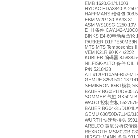
EMB 1620.G1/4.1003
HYDAC HDA3840-A-250-
HAFFMANS
008.5
维修包
EBM W2G130-AA33-31
ASM WS10SG-1250-10V-
E+H
CAY142-V10C
备件
BINKS E4-60
1
电动泵凸轮
PARKER D1FPE50MB9N
MTS MTS Temposonics II
VEM K21R 80 K 4 /2292
KUBLER
8.5888.5
编码器
NILFISK-ALTO
OIL
备件
P/N 5218433
ATI 9120-110AM-R52-MT
GEMUE 8253 50D 137141 
SEMIKRON IGBT
SK
模块
BAUER BG05-11/DV05LA
SOMMER
GK50N-B
气缸
WAGO
5527575
控制主板
BAUER BG04-31/DU04LA
GEMU 690/50D/71142/01
WURTH
6991
快速母接头
ARELCO
微氧分析仪传感
REXROTH MSM020B-030
HIRSCHMANN
931 
备件