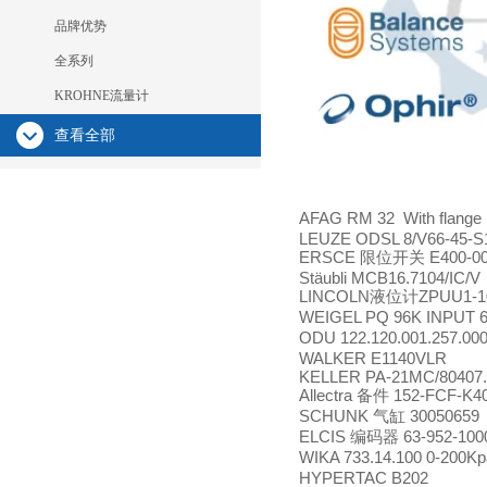
品牌优势
全系列
KROHNE流量计
查看全部
AFAG RM 32 With flang
LEUZE ODSL 8/V66-45-S
ERSCE
E400-0
限位开关
Stäubli MCB16.7104/IC/V
LINCOLN
ZPUU1-10
液位计
WEIGEL PQ 96K INPUT
ODU 122.120.001.257.00
WALKER E1140VLR
KELLER PA-21MC/80407.3
Allectra
152-FCF-K4
备件
SCHUNK
30050659
气缸
ELCIS
63-952-100
编码器
WIKA 733.14.100 0-200K
HYPERTAC B202