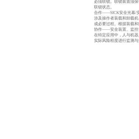
必须联锁。联锁装置须保
联锁状态。
合作——
SICK
安全光幕
/
涉及操作者装载和卸载机
成必要过程。根据装载和
协作——安全装置、监控
在特定应用中，人与机器
实际风险程度进行监测与