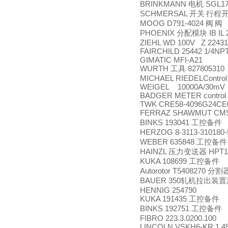
BRINKMANN
SGL170
电机
SCHMERSAL
开关
行程
MOOG D791-4024
阀
阀
PHOENIX
IB IL
分配模块
ZIEHL WD 100V Z 22431
FAIRCHILD 25442 1/4NP
GIMATIC MFI‐A21
WURTH
827805310
工具
MICHAEL RIEDELControl 
WEIGEL 10000A/30mV
BADGER METER control
TWK CRE58-4096G24CE
FERRAZ SHAWMUT CMS1
BINKS 193041
工控备件
HERZOG 8-3113-310180
WEBER 635848
工控备件
HAINZL
HPT12
压力变送器
KUKA 108699
工控备件
Autorotor T5408270
分割
BAUER 350
轧机拉出装置
HENNIG 254790
KUKA 191435
工控备件
BINKS 192751
工控备件
FIBRO 223.3.0200.100
LINCOLN VSKH6-KR 1.4