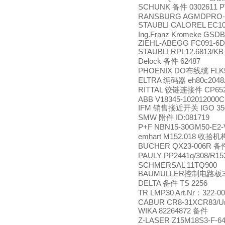
SCHUNK
0302611 
备件
RANSBURG AGMDPRO-30
STAUBLI CALOREL EC1
Ing.Franz Kromeke GSDB
ZIEHL-ABEGG FC091-6D
STAUBLI RPL12.6813/K
Delock
62487
备件
PHOENIX DO
FLK
布线缆
ELTRA
eh80c2048
编码器
RITTAL
CP652
铰链连接件
ABB V18345-102012000
IFM
IGO 3
销售接近开关
SMW
ID:081719
附件
P+F NBN15-30GM50-E2
emhart M152.018
收拾机
BUCHER QX23-006R
备
PAULY PP2441q/308/R15
SCHMERSAL 11TQ900
BAUMULLER
控制电路板
DELTA
TS 2256
备件
TR LMP30 Art.Nr
322-0
：
CABUR CR8-31XCR83/U
WIKA 82264872
备件
Z-LASER Z15M18S3-F-64