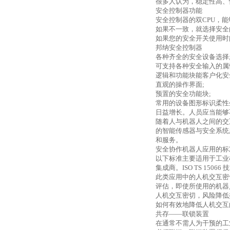
很多人认为，稳定性高、
安全控制器功能
安全控制器的双
CPU
，能
如果不一致，就选择安全
如果您的安全开关使用时
邦纳安全控制器
各种齐全的安全设备选择
可支持各种安全输入的属
逻辑和功能块能客户化安
直观的操作界面
;
预置的安全功能块
;
常用的设备图形标识柔性
日益增长。人员应当能够
随着人与机器人之间的交
的智能传感器与安全系统
和服务。
安全协作机器人应用的标
以下标准主要适用于工业
集成商。
ISO TS 15066
技
此类应用中的人机交互密
评估，即使所使用的机器
人机交互密切，风险降低
如何有效地降低人机交互
共存——联锁装置
在通常不需人为干预的工