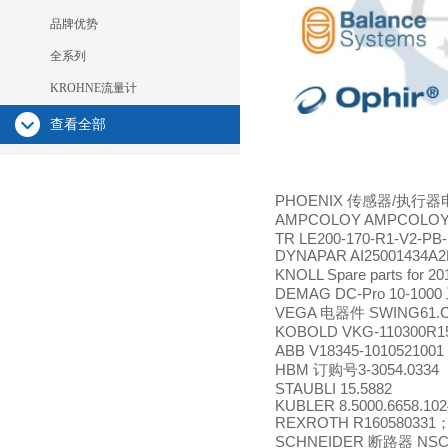
品牌优势
全系列
KROHNE流量计
查看全部
PHOENIX
/
传感器
执行器
AMPCOLOY AMPCOLOY
TR LE200-170-R1-V2-PB
DYNAPAR AI25001434A2
KNOLL Spare parts for 2
DEMAG DC-Pro 10-1000
VEGA
SWING61.
电器件
KOBOLD VKG-110300R1
ABB V18345-1010521001 
HBM
3-3054.0334
订购号
STAUBLI 15.5882
KUBLER 8.5000.6658.102
REXROTH R160580331
SCHNEIDER
NSC2
断路器