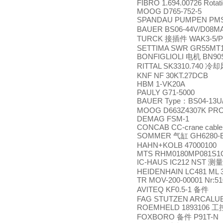
FIBRO 1.694.00726 Rotat
MOOG D765-752-5
SPANDAU PUMPEN PMS
BAUER BS06-44V/D08M
TURCK
WAK3-5/P
接插件
SETTIMA SWR GR55MT1
BONFIGLIOLI
BN90S
电机
RITTAL SK3310.740
冷却
KNF NF 30KT.27DCB
HBM 1-VK20A
PAULY G71-5000
BAUER Type
BS04-13
：
MOOG D663Z4307K PRO
DEMAG FSM-1
CONCAB CC-crane cable
SOMMER
GH6280-
气缸
HAHN+KOLB 47000100
MTS RHM0180MP081S1
IC-HAUS IC212 NST
测量
HEIDENHAIN LC481 ML 3
TR MOV-200-00001 Nr:5
AVITEQ KF0.5-1
备件
FAG STUTZEN ARCALUB
ROEMHELD 1893106
工
FOXBORO
P91T-N
备件