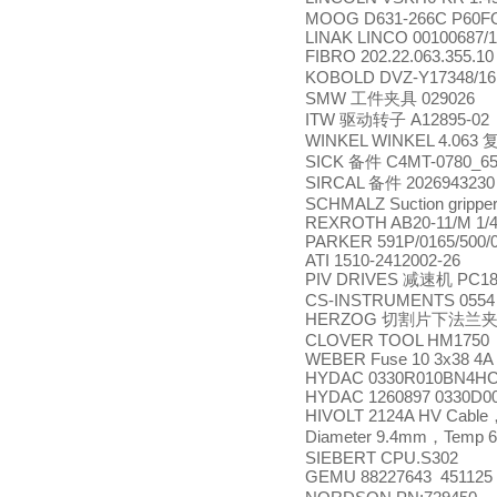
MOOG D631-266C P60
LINAK LINCO 00100687/
FIBRO 202.22.063.355.1
KOBOLD DVZ-Y17348/1
SMW
029026
工件夹具
ITW
A12895-02
驱动转子
WINKEL WINKEL 4.063
SICK
C4MT-0780_650
备件
SIRCAL
2026943230
备件
SCHMALZ Suction grippe
REXROTH AB20-11/M 1/
PARKER 591P/0165/500/0
ATI 1510-2412002-26
PIV DRIVES
PC18-
减速机
CS-INSTRUMENTS 0554 
HERZOG
切割片下法兰
CLOVER TOOL HM1750
WEBER Fuse 10 3x38 4A
HYDAC 0330R010BN4HC
HYDAC 1260897 0330D0
HIVOLT 2124A HV Cable
Diameter 9.4mm
Temp 
，
SIEBERT CPU.S302
GEMU 88227643 451125