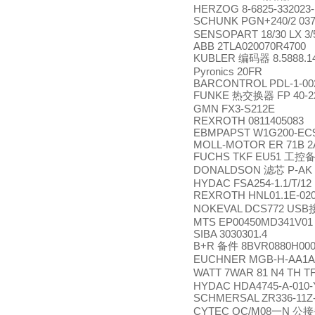
HERZOG 8-6825-332023-
SCHUNK PGN+240/2 03
SENSOPART 18/30 LX 3/
ABB 2TLA020070R4700
KUBLER
8.5888.1
编码器
Pyronics 20FR
BARCONTROL PDL-1-002
FUNKE
FP 40-2
热交换器
GMN FX3-S212E
REXROTH 0811405083
EBMPAPST W1G200-EC9
MOLL-MOTOR ER 71B 2
FUCHS TKF EU51
工控
DONALDSON
P-AK 
滤芯
HYDAC FSA254-1.1/T/12
REXROTH HNL01.1E-020
NOKEVAL DCS772 USB
MTS EP00450MD341V01
SIBA 3030301.4
B+R
8BVR0880H000
备件
EUCHNER MGB-H-AA1A3
WATT 7WAR 81 N4 TH TF
HYDAC HDA4745-A-010-
SCHMERSAL ZR336-11Z
CYTEC QC/M08
N
一
公接