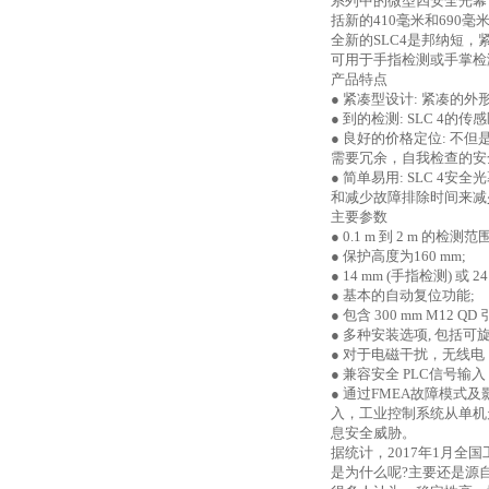
系列中的微型四安全光幕
括新的
410
毫米和
690
毫
全新的
SLC4
是邦纳短，
可用于手指检测或手掌检
产品特点
● 紧凑型设计
:
紧凑的外
● 到的检测
: SLC 4
的传感
● 良好的价格定位
:
不但
需要冗余，自我检查的安
● 简单易用
: SLC 4
安全光
和减少故障排除时间来减
主要参数
●
0.1 m
到
2 m
的检测范
● 保护高度为
160 mm;
●
14 mm (
手指检测
)
或
24
● 基本的自动复位功能
;
● 包含
300 mm M12 QD
● 多种安装选项
,
包括可
● 对于电磁干扰，无线
● 兼容安全
PLC
信号输入
● 通过
FMEA
故障模式及
入，工业控制系统从单机
息安全威胁。
据统计，
2017
年
1
月全国
是为什么呢
?
主要还是源