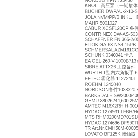
NORDSON PN:729450
KNOLL
高压泵（一期缸体
BUCHER DWPAU-2-10-S
JOLA NVM/PP/B INKL. 
MAHR 5001027
CABUR XCSF120CP
备
CONTRINEX DW-AS-503-
SCHAFFNER FN 365-2/0
FITOK GA-63-NS4-15PB
SCHMERSAL AZM161CC-
SCHUNK 0340041
卡爪
EA GEL-260-V-1000B713
SIBRE ATTX26
工控备件
WURTH T
6
型内六角扳手
EFTEC
11272401
雾化器
ROEHM 1349040
NORDSON
1028320 
备件
BARKSDALE SW2000/400
GEMU 88026244,600 25M
AMTEC M16X2RH H-0010
HYDAC 1274931 LFBH/H
MTS RHM0200MD701S1
HYDAC 1274696 DF990T
TR Art.Nr.CMH58M-0000
LOVATO BF125K
接触器