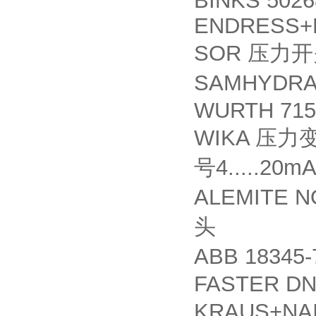
BINKS 5026
ENDRESS+H
SOR
压力开
SAMHYDRA
WURTH 715
WIKA
压力
4.....20
号
ALEMITE N
头
ABB 18345
FASTER DN
KRAUS+NAI