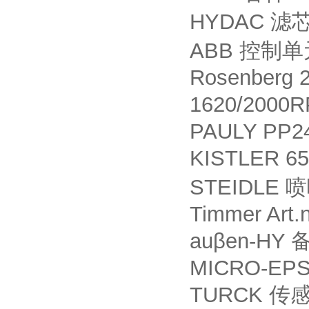
HYDAC
滤
ABB
控制单
Rosenberg 
1620/2000
PAULY PP2
KISTLER 6
STEIDLE
喷
Timmer Art
auβen-HY
MICRO-EPSI
TURCK
传