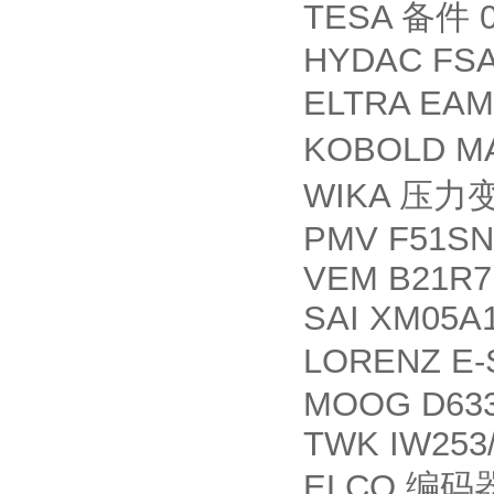
TESA
0
备件
HYDAC FSA-
ELTRA EAM
KOBOLD M
WIKA
压力
PMV F51SN
VEM B21R7
SAI XM05A
LORENZ E-
MOOG D633
TWK IW253/
ELCO
编码