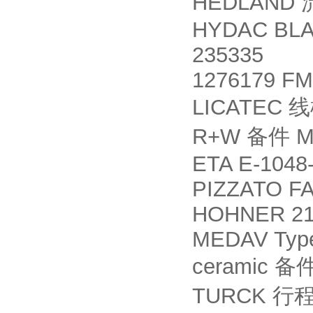
HEDLAND
HYDAC BLA
235335
1276179 F
LICATEC
线
R+W
MK
备件
ETA E-1048
PIZZATO F
HOHNER 21
MEDAV Type
ceramic
备
TURCK
行