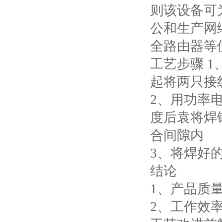
则该设备可
公和生产网
全路由器等
工艺步骤
1
起将两只接
2
、用功率
度后袁将焊
合间隙内
3
、将焊好
结论
1
、产品质
2
、工作效