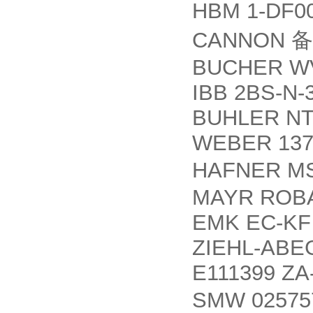
HBM 1-DF0
CANNON
备
BUCHER WV
IBB 2BS-N-
BUHLER NT
WEBER 137
HAFNER MS
MAYR ROBA-
EMK EC-KF 
ZIEHL-ABE
E111399 ZA
SMW 0257