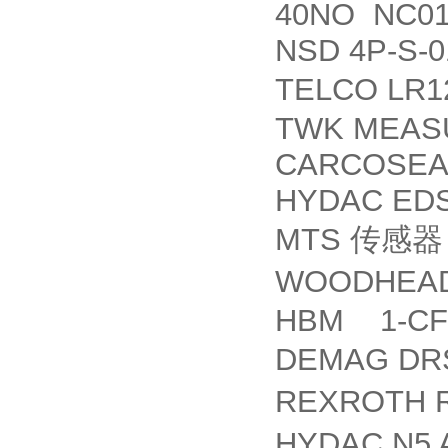
40NO NC01
NSD 4P-S-0
TELCO LR1
TWK MEAS
CARCOSEAL
HYDAC EDS8
MTS
传感器
WOODHEAD
HBM 1-CFW
DEMAG DRS
REXROTH R
HYDAC N5 