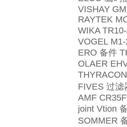
VISHAY GM
RAYTEK MO
WIKA TR10
VOGEL M1-
ERO
T
备件
OLAER EHV 
THYRACON
FIVES
过滤
AMF CR35F2
joint Vtion
SOMMER