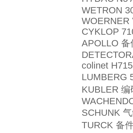
WETRON 30
WOERNER V
CYKLOP 7104
APOLLO
备
DETECTOR
colinet H71
LUMBERG 
KUBLER
编
WACHENDOR
SCHUNK
气
TURCK
备