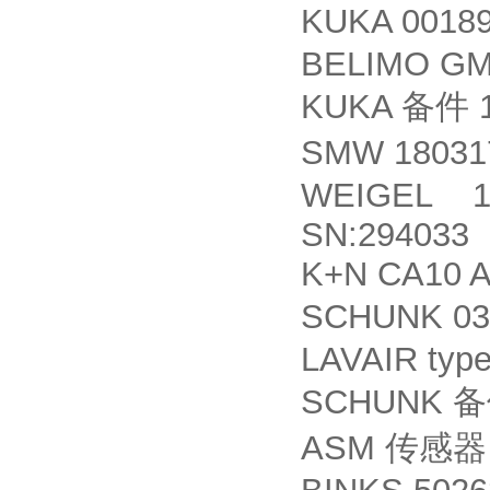
KUKA 0018
BELIMO GM
KUKA
1
备件
SMW 18031
WEIGEL 11
SN:294033
K+N CA10 A
SCHUNK 03
LAVAIR typ
SCHUNK
备
ASM
传感器