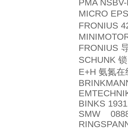
PMA NSBV-
MICRO EPS
FRONIUS 42
MINIMOTO
FRONIUS
SCHUNK
锁
E+H
氨氮在
BRINKMANN
EMTECHNIK
BINKS 1931
SMW 0888
RINGSPANN 