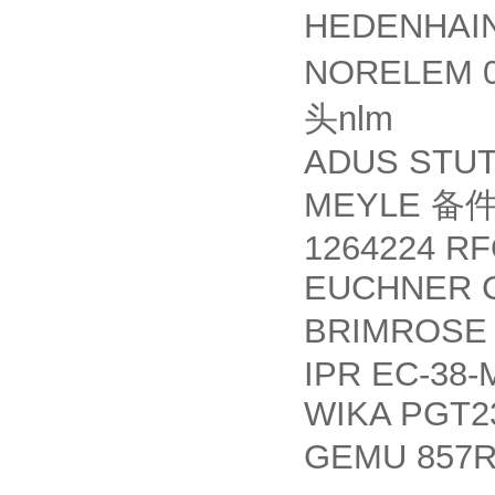
HEDENHAI
NORELEM 0
nlm
头
ADUS STUT
MEYLE
备
1264224 RF
EUCHNER C
BRIMROS
IPR EC-38-M
WIKA PGT23.
GEMU 857R