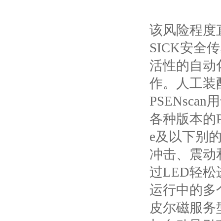
该风险程度
SICK
安全传
活性的自动
作。人工装
PSENscan
用
各种版本的
e
及以下别
冲击、震动
过
LED
轻松
运行中的多
皮尔磁服务