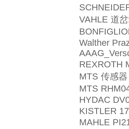
SCHNEIDE
VAHLE
道岔
BONFIGLIO
Walther Pra
AAAG_Versc
REXROTH M
MTS
传感器
MTS RHM0
HYDAC DV0
KISTLER 1
MAHLE PI2