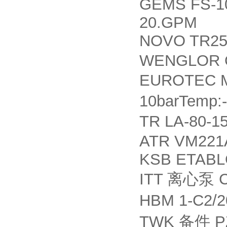
GEMS FS-1
20.GPM
NOVO TR2
WENGLOR 
EUROTEC M
10barTemp
TR LA-80-1
ATR VM221
KSB ETABLO
ITT
C
离心泵
HBM 1-C2/
TWK
P
备件