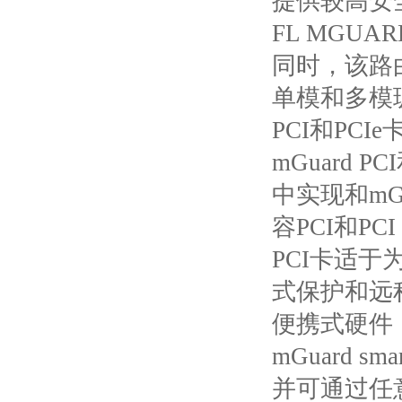
提供较高安
FL MGUAR
同时，该路
单模和多模
PCI
和
PCIe
mGuard PCI
中实现和
mG
容
PCI
和
PCI
PCI
卡适于
式保护和远
便携式硬件
mGuard sma
并可通过任