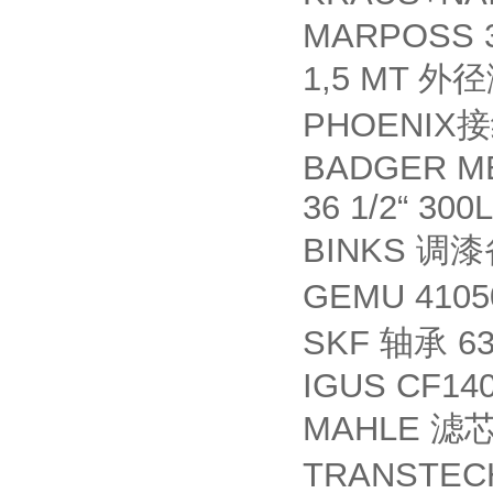
MARPOSS 
1,5 MT
外径
PHOENIX
接
BADGER MET
36 1/2“ 300
BINKS
调漆
GEMU 4105
SKF
63
轴承
IGUS CF140
MAHLE
滤
TRANSTECH