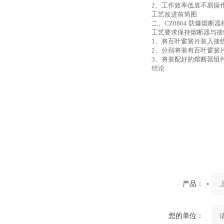
2
、工作效率低袁不易操
工艺改进前简图
二、
CZ0804
防爆熔断器
工艺要求保持熔断器与接
1
、将百叶窗簧片装入接
2
、分别将装有百叶窗簧
3
、将装配好的熔断器组
结论
产品：
您的单位：