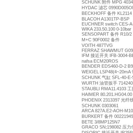
SCHUNK
MPG 4034
附件
HYDAC
0990D005O
滤芯
BECKHOFF
KL2114
备件
BLACOH A1301TP-BSP
EUCHNER switch CES-A
WIKA 233.50.100 0-10bar
SENSOPART
R10/2
备件
M+C 90F0002
备件
VOITH 487TVG
FERRAZ SHAWMUT G090
IFM
IFB-3004-
接近开关
nafsa ECM20ROS
BENDER EDS460-D-2 B9
WEIGEL LSP48(4~20mA
SCHUNK
SFL-40-E-9
气缸
WURTH
714240
油管扳手
STAUBLI RMA11.4103
工
HAIMER 80.201.HG04.0
PHOENIX 2313397
光纤
SCHUNK 0303061
ARCA 827A.E2-AOH-M1
BURKERT
0022194
备件
BETE 3/8MP125N7
GRACO SN;198082
压力
DISORIC
IR25P
接近开关