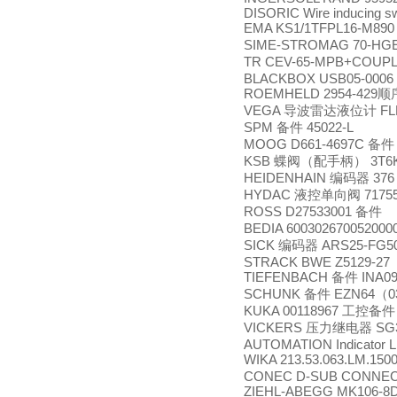
DISORIC Wire inducing 
EMA KS1/1TFPL16-M89
SIME-STROMAG 70-HGE-
TR CEV-65-MPB+COUPL
BLACKBOX USB05-0006
ROEMHELD 2954-429
顺
VEGA
FL
导波雷达液位计
SPM
45022-L
备件
MOOG D661-4697C
备件
KSB
3T6
蝶阀（配手柄）
HEIDENHAIN
376
编码器
HYDAC
71755
液控单向阀
ROSS D27533001
备件
BEDIA 600302670052000
SICK
ARS25-FG5
编码器
STRACK BWE Z5129-27
TIEFENBACH
INA09
备件
SCHUNK
EZN64
0
备件
（
KUKA 00118967
工控备件
VICKERS
SG3
压力继电器
AUTOMATION Indicator L
WIKA 213.53.063.LM.1500
CONEC D-SUB CONNEC
ZIEHL-ABEGG MK106-8D