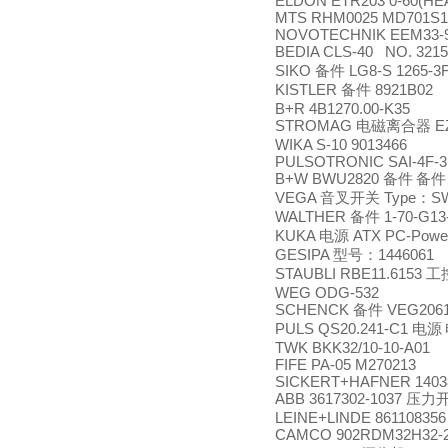
ELDON ETR203 0-60(HE
MTS RHM0025 MD701S1
NOVOTECHNIK EEM33-9
BEDIA CLS-40 NO. 321
SIKO
LG8-S 1265-3
备件
KISTLER
8921B02
备件
B+R 4B1270.00-K35
STROMAG
E
电磁离合器
WIKA S-10 9013466
PULSOTRONIC SAI-4F-
B+W BWU2820
备件
备件
VEGA
Type
S
音叉开关
：
WALTHER
1-70-G13
备件
KUKA
ATX PC-Power
电源
GESIPA
1446061
型号：
STAUBLI RBE11.6153
工
WEG ODG-532
SCHENCK
VEG2061
备件
PULS QS20.241-C1
电源
TWK BKK32/10-10-A01
FIFE PA-05 M270213
SICKERT+HAFNER 1403
ABB 3617302-1037
压力
LEINE+LINDE 861108356
CAMCO 902RDM32H32-2