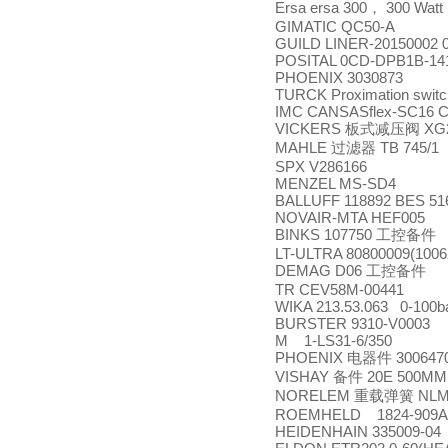
Ersa ersa 300
300 Watt
，
GIMATIC QC50-A
GUILD LINER-20150002 0
POSITAL 0CD-DPB1B-14
PHOENIX 3030873
TURCK Proximation swit
IMC CANSASflex-SC16 
VICKERS
XG2
板式减压阀
MAHLE
TB 745/1
过滤器
SPX V286166
MENZEL MS-SD4
BALLUFF 118892 BES 51
NOVAIR-MTA HEF005
BINKS 107750
工控备件
LT-ULTRA 80800009(1006
DEMAG D06
工控备件
TR CEV58M-00441
WIKA 213.53.063 0-100
BURSTER 9310-V0003
M 1-LS31-6/350
PHOENIX
3006470
电器件
VISHAY
20E 500MM;
备件
NORELEM
NLM
重载弹簧
ROEMHELD 1824-909
HEIDENHAIN 335009-04