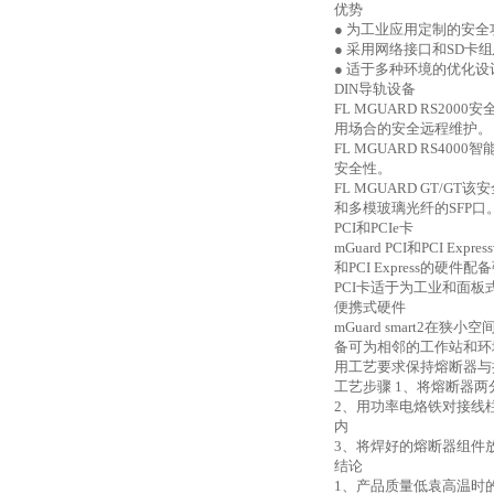
优势
● 为工业应用定制的安
● 采用网络接口和
SD
卡组
● 适于多种环境的优化
DIN
导轨设备
FL MGUARD RS2000
安
用场合的安全远程维护。
FL MGUARD RS4000
智
安全性。
FL MGUARD GT/GT
该安
和多模玻璃光纤的
SFP
口
PCI
和
PCIe
卡
mGuard PCI
和
PCI Express
和
PCI Express
的硬件配备
PCI
卡适于为工业和面板
便携式硬件
mGuard smart2
在狭小空
备可为相邻的工作站和环
用工艺要求保持熔断器与
工艺步骤
1
、将熔断器两
2
、用功率电烙铁对接线
内
3
、将焊好的熔断器组件
结论
1
、产品质量低袁高温时