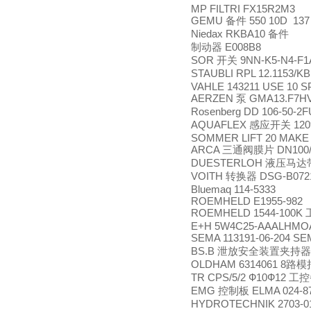
MP FILTRI FX15R2M3
GEMU
550 10D 137
备件
Niedax RKBA10
备件
E008B8
制动器
SOR
9NN-K5-N4-F
开关
STAUBLI RPL 12.1153/K
VAHLE 143211 USE 10 S
AERZEN
GMA13.F7HV
泵
Rosenberg DD 106-50-2
AQUAFLEX
120
感应开关
SOMMER LIFT 20 MAKE
ARCA
DN100/
三通阀膜片
DUESTERLOH
液压马达
VOITH
DSG-B072
转换器
Bluemaq 114-5333
ROEMHELD E1955-982
ROEMHELD 1544-100K
E+H 5W4C25-AAALHM
SEMA 113191-06-204 SE
BS.B
泄放安全装置夹持器
OLDHAM 6314061 8
路模
TR CPS/5/2 Ф10Ф12
工控
EMG
ELMA 024-8
控制板
HYDROTECHNIK 2703-01