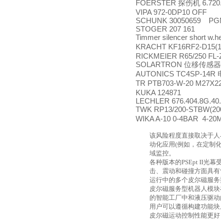
FOERSTER
6.720
探伤机
VIPA 972-0DP10 OFF
SCHUNK 30050659 PG
STOGER 207 161
Timmer silencer short w.
KRACHT KF16RF2-D15(
RICKMEIER R65/250 FL
SOLARTRON
位移传感器
AUTONICS TC4SP-14R
TR PTB703-W-20 M27X2
KUKA 124871
LECHLER 676.404.8G.40.
TWK RP13/200-STBW(20
WIKA A-10 0-4BAR 4-20
该风险程度直接取决于人
动化应用
(
例如，在定制
域监控。
各种版本的
PSEpt II
光幕
击、震动和碰撞方面具有
运行中的多个皮尔磁服务
皮尔磁服务型机器人模块
的智能工厂中和液压驱动
用户可以遵循构建功能块
皮尔磁运动控制性能更好