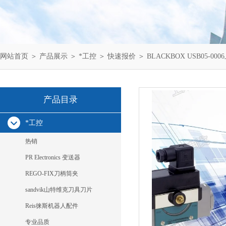
网站首页
＞
产品展示
＞
*工控
＞
快速报价
＞ BLACKBOX USB05-00
产品目录
*工控
热销
PR Electronics 变送器
REGO-FIX刀柄筒夹
sandvik山特维克刀具刀片
Reis徕斯机器人配件
专业品质