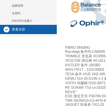
品牌优势
全系列
KROHNE流量计
查看全部
FIBRO 0643841
Racelogic
RLCAB005
备件
TRIMBLE
XC0905
变送器
TESCOM
44-1811
调压阀
KISTLER
1603B2
备件
ARIS PD17
1110.00003
，
TESA
HUE VKE-NR.
备件
GEMU 514-25-D195-1-2
VOITH
DSG-B0711
伺服阀
RE SONAR TS3 sn.01620
REV:E"
EGE
P30706 IG
接近开关
TWK IW254/10-0,5-KFN-
JAQUET
T411.03
转速表