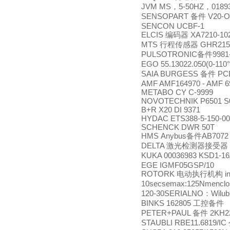
JVM MS
5-50HZ
0189
，
，
SENSOPART
V20-O
备件
SENCON UCBF-1
ELCIS
XA7210-102
编码器
MTS
GHR215
行程传感器
PULSOTRONIC
9981
备件
EGO 55.13022.050(0-110°
SAIA BURGESS
PC
备件
AMF AMF164970 - AMF 6
METABO CY C-9999
NOVOTECHNIK P6501 S
B+R X20 DI 9371
HYDAC ETS388-5-150-0
SCHENCK DWR 50T
HMS Anybus
AB7072
备件
DELTA
激光检测器接受器
KUKA 00036983 KSD1-1
EGE IGMF05GSP/10
ROTORK
i
电动执行机构
10secsemax:125Nmenclos
120-30SERIALNO
Wilub
：
BINKS 162805
工控备件
PETER+PAUL
2KH2
备件
STAUBLI RBE11.6819/IC