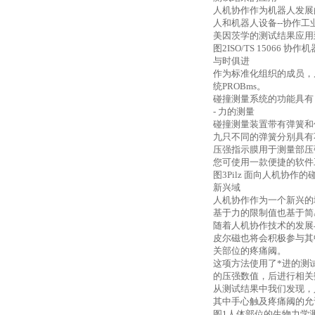
人机协作作为机器人发展
人和机器人设备
--
协作工
美因茨学的测试结果应用
图
2ISO/TS 15066
协作机
与时俱进
作为标准化组织的成员，
统
PROBms
。
碰撞测量系统的功能具有
-
力的测量
碰撞测量装置带有弹簧和
九只不同的弹簧分别具有
压强指示膜用于测量部压
您可使用一款便捷的软件
图
3Pilz
面向人机协作的
新兴域
人机协作作为一个新兴的
基于力的限制值也基于简
随着人机协作技术的发展
皮尔磁也将会积极参与其
关部位的疼痛阈。
这项方法使用了*进的测
的压强数值，后进行相关
从测试结果中我们发现，
其中手心触及疼痛阈的允
图
1
人体部位的生物力学