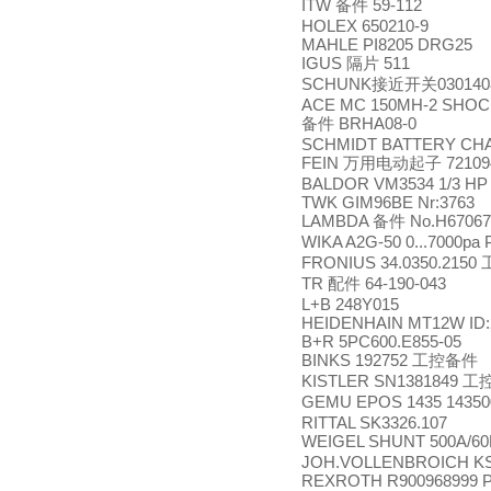
ITW
59-112
备件
HOLEX 650210-9
MAHLE PI8205 DRG25
IGUS
511
隔片
SCHUNK
03014
接近开关
ACE MC 150MH-2 SHO
BRHA08-0
备件
SCHMIDT BATTERY CHA
FEIN
72109
万用电动起子
BALDOR VM3534 1/3 HP
TWK GIM96BE Nr:3763
LAMBDA
No.H67067
备件
WIKA A2G-50 0...7000pa
FRONIUS 34.0350.2150
TR
64-190-043
配件
L+B 248Y015
HEIDENHAIN MT12W ID:2
B+R 5PC600.E855-05
BINKS 192752
工控备件
KISTLER SN1381849
工
GEMU EPOS 1435 14350
RITTAL SK3326.107
WEIGEL SHUNT 500A/60
JOH.VOLLENBROICH KSW
REXROTH R900968999 