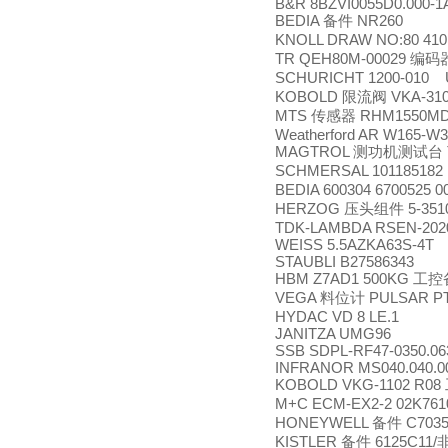
B&R 8BZVI0055D0.000-1
BEDIA
NR260
备件
KNOLL DRAW NO:80 410
TR QEH80M-00029
编码
SCHURICHT 1200-010 
KOBOLD
VKA-31
限流阀
MTS
RHM1550MD
传感器
Weatherford AR W165-W
MAGTROL
测功机测试台
SCHMERSAL 101185182
BEDIA 600304 6700525 
HERZOG
5-351
压头组件
TDK-LAMBDA RSEN-202
WEISS 5.5AZKA63S-4T
STAUBLI B27586343
HBM Z7AD1 500KG
工控
VEGA
PULSAR PT
料位计
HYDAC VD 8 LE.1
JANITZA UMG96
SSB SDPL-RF47-0350.06
INFRANOR MS040.040.0
KOBOLD VKG-1102 R08
M+C ECM-EX2-2 02K76
HONEYWELL
C7035
备件
KISTLER
6125C11/
备件