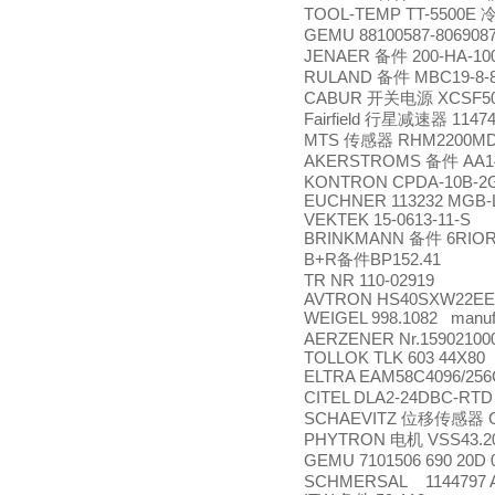
TOOL-TEMP TT-5500E
GEMU 88100587-806908
JENAER
200-HA-10
备件
RULAND
MBC19-8-
备件
CABUR
XCSF50
开关电源
Fairfield
11474
行星减速器
MTS
RHM2200MD
传感器
AKERSTROMS
AA1
备件
KONTRON CPDA-10B-
EUCHNER 113232 MGB-L
VEKTEK 15-0613-11-S
BRINKMANN
6RIOR
备件
B+R
BP152.41
备件
TR NR 110-02919
AVTRON HS40SXW22EE
WEIGEL 998.1082 manufactu
AERZENER Nr.15902100
TOLLOK TLK 603 44X80
ELTRA EAM58C4096/25
CITEL DLA2-24DBC-RT
SCHAEVITZ
G
位移传感器
PHYTRON
VSS43.20
电机
GEMU 7101506 690 20D 
SCHMERSAL 1144797 A