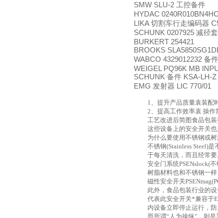
SMW SLU-2
工控备件
HYDAC 0240R010BN4H
LIKA
C5
切割车行走编码器
SCHUNK 0207925
减径套
BURKERT 254421
BROOKS SLA5850SG1D
WABCO 4329012232
备
WEIGEL PQ96K MB INP
SCHUNK
KSA-LH-Z 
备件
EMG
LIC 770/01
发射器
1
、提升产品质量袁装配
2
、提高工作效率袁 操
工艺改进后简图食品包装
这些设备上的安全开关也
为什么要使用不锈钢或树
不锈钢
(Stainless Steel)
是
于每天清洗，而且经常要
安全门系统
PSENslock(
不
树脂材料也和不锈钢一样
磁性安全开关
PSENmag(P
此外，食品包装行业的设
代表此安全开关*兼容于
内设备立即停止运行，防
而所谓“人为操纵"，则