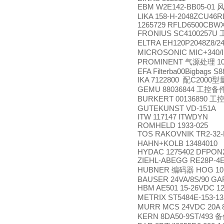
EBM W2E142-BB05-01
LIKA 158-H-2048ZCU46R
1265729 RFLD6500CBWX
FRONIUS SC4100257U
ELTRA EH120P2048Z8/2
MICROSONIC MIC+340/
PROMINENT
10
气源处理
EFA Filterba00Bigbags
IKA 7122800
C2000
配
型
GEMU 88036844
工控备
BURKERT 00136890
工
GUTEKUNST VD-151A
ITW 117147 ITWDYN
ROMHELD 1933-025
TOS RAKOVNIK TR2-32-
HAHN+KOLB 13484010
HYDAC 1275402 DFPON
ZIEHL-ABEGG RE28P-4E
HUBNER
HOG 10 
编码器
BAUSER 24VA/8S/90 G
HBM AE501 15-26VDC 
METRIX ST5484E-153-13
MURR MCS 24VDC 20A 
KERN 8DA50-9ST/493
备