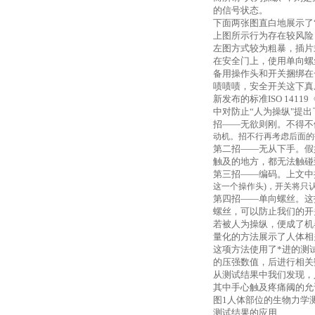
的信号状态。
下面两张图直白地展示了
上图所示行为存在较风险
左图方式较为粗暴，插片
在安全门上，使用单向螺
备用操作头和开关捆绑在
啧啧啧，安全开关这下真
新发布的标准
ISO 14119
中对防止“人为操纵"提
招——无欲则刚。不得不
动机。招不行再考虑后面的
第二招——无从下手。假
触及的地方，都无法触碰
第三招——编码。上文中
这一个操作头
)，开关将只
第四招——单向螺丝。这
螺丝，可以防止我们的开
若被人为操纵，便成了机
量化的方法展示了人体相
这项方法使用了*进的测
的压强数值，后进行相关
从测试结果中我们发现，
其中手心触及疼痛阈的允
图
1
人体部位的生物力学
测试结果的应用