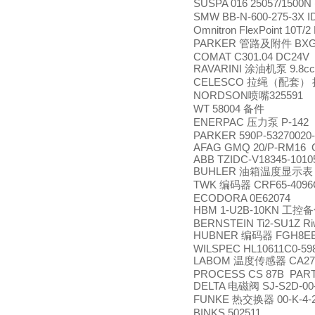
SUSPA 016 25057/1500N 
SMW BB-N-600-275-3X I
Omnitron FlexPoint 10T/
PARKER
BXG
管路及附件
COMAT C301.04 DC24V
RAVARINI
9.8cc
涂油机泵
CELESCO
拉绳（配套）
NORDSON
325591
喷嘴
WT 58004
备件
ENERPAC
P-142
压力泵
PARKER 590P-53270020
AFAG GMQ 20/P-RM16 G
ABB TZIDC-V18345-1010
BUHLER
油箱温度显示表
TWK
CRF65-4096
编码器
ECODORA 0E62074
HBM 1-U2B-10KN
工控备
BERNSTEIN Ti2-SU1Z Riw
HUBNER
FGH8EE
编码器
WILSPEC HL10611C0-598
LABOM
CA270
温度传感器
PROCESS CS 87B PART
DELTA
SJ-S2D-00
电磁阀
FUNKE
00-K-4-
热交换器
BINKS 502511