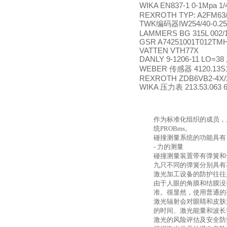
WIKA EN837-1 0-1Mpa 1
REXROTH TYP: A2FM63
TWK
IW254/40-0.25
编码器
LAMMERS BG 315L 002/1
GSR A74251001T012TM
VATTEN VTH77X
DANLY 9-1206-11 LO=38
WEBER
4120.13S
传感器
REXROTH ZDB6VB2-4X/
WIKA
213.53.063 
压力表
作为标准化组织的成员，
统
PROBms
。
碰撞测量系统的功能具有
-
力的测量
碰撞测量装置带有弹簧和
九只不同的弹簧分别具有
激光加工设备的防护往往
由于人眼的角膜和结膜没
准。很显然，使用普通的
激光辐射会对眼睛和皮肤
的时间、激光能量和波长
激光的风险评估及安全防