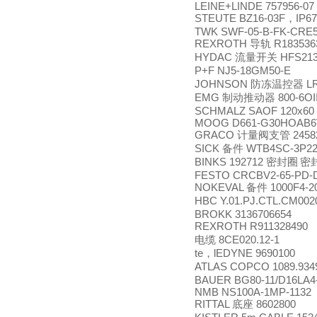
LEINE+LINDE 757956-07
STEUTE BZ16-03F
IP67
，
TWK SWF-05-B-FK-CRE5
REXROTH
R183536
导轨
HYDAC
HFS2136
流量开关
P+F NJ5-18GM50-E
JOHNSON
LR
防冻温控器
EMG
800-6OI
制动推动器
SCHMALZ SAOF 120x60 N
MOOG D661-G30HOAB
GRACO
2458
计量阀支管
SICK
WTB4SC-3P22
备件
BINKS 192712
密封圈
密
FESTO CRCBV2-65-PD-
NOKEVAL
1000F4-2
备件
HBC Y.01.PJ.CTL.CM00
BROKK 3136706654
REXROTH R911328490 
8CE020.12-1
电缆
te
lEDYNE 9690100
，
ATLAS COPCO 1089.934
BAUER BG80-11/D16LA4
NMB NS100A-1MP-1132
RITTAL
8602800
底座