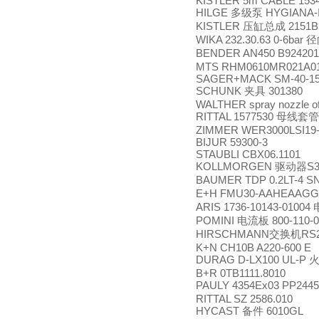
KISTLER 5m CABLE 153
HILGE
HYGIANA-I
多级泵
KISTLER
2151B
压缸总成
WIKA 232.30.63 0-6bar
径
BENDER AN450 B92420
MTS RHM0610MR021A0
SAGER+MACK SM-40-158
SCHUNK
301380
夹具
WALTHER spray nozzle of
RITTAL 1577530
母线套管
ZIMMER WER3000LSI19
BIJUR 59300-3
STAUBLI CBX06.1101
KOLLMORGEN
S3
驱动器
BAUMER TDP 0.2LT-4 SN
E+H FMU30-AAHEAAG
ARIS 1736-10143-01004
POMINI
800-110-0
电流板
HIRSCHMANN
RS
交换机
K+N CH10B A220-600 E
DURAG D-LX100 UL-P
B+R 0TB1111.8010
PAULY 4354Ex03 PP2445/
RITTAL SZ 2586.010
HYCAST
6010GL
备件