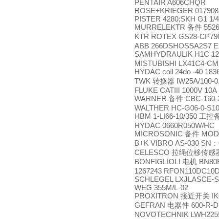
PENTAIR A606CHQR
ROSE+KRIEGER 0179087
PISTER 4280;SKH G1 1/4
MURRELEKTR
552
备件
KTR ROTEX GS28-CP79
ABB 266DSHOSSA2S7 E
SAMHYDRAULIK H1C 12 
MISTUBISHI LX41C4-CM
HYDAC coil 24do -40 183
TWK
IW25A/100-0
转换器
FLUKE CATIII 1000V 10A
WARNER
CBC-160-
备件
WALTHER HC-G06-0-S1
HBM 1-LI66-10/350
工控
HYDAC 0660R050W/HC
MICROSONIC
MOD.
备件
B+K VIBRO AS-030 SN
：
CELESCO
拉绳位移传感
BONFIGLIOLI
BN80B
电机
1267243 RFON110DC10D1
SCHLEGEL LXJLASCE-
WEG 355M/L-02
PROXITRON
IK
接近开关
GEFRAN
600-R-D
电器件
NOVOTECHNIK LWH22