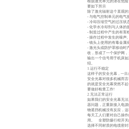
根据激光单元的潜在危险
要如下所示
除了激光辐射这个直观的
-
与电气控制单元的电气
-
冷却压缩空气的过压状
-
化学水冷却剂与人体的
-
制造过程中产生的有害
-
操作过程中发生的噪声
;
-
镜头上使用的有毒金属
-
激光头或防护罩移动时
收，形成了一个保护网，
输出一个信号用于机床如
绍。
1.
运行不稳定
这样子的安全光幕
，一旦
安全光幕对很多机械而言
的就是安全光幕突然不起
要做好检查工作
!
2.
无法正常运行
如果我们的安全光幕无法
器问题，正重新接入电源
物遮挡机械没有反应，这
每天工人们要对自己操作
用。 全塑防爆行程开关
选择不同材质的电缆密封