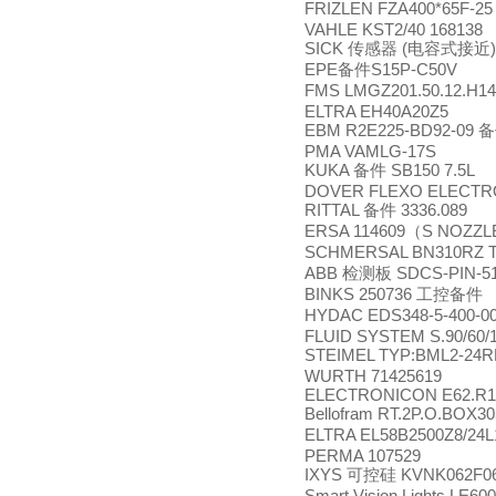
FRIZLEN FZA400*65F-2
VAHLE KST2/40 168138
SICK
(
传感器
电容式接近
EPE
S15P-C50V
备件
FMS LMGZ201.50.12.H1
ELTRA EH40A20Z5
EBM R2E225-BD92-09
备
PMA VAMLG-17S
KUKA
SB150 7.5L
备件
DOVER FLEXO ELECTRO
RITTAL
3336.089
备件
ERSA 114609
S NOZZLE
（
SCHMERSAL BN310RZ Tei
ABB
SDCS-PIN-51
检测板
BINKS 250736
工控备件
HYDAC EDS348-5-400-0
FLUID SYSTEM S.90/60/
STEIMEL TYP:BML2-24R
WURTH 71425619
ELECTRONICON E62.R1
Bellofram RT.2P.O.BOX3
ELTRA EL58B2500Z8/24
PERMA 107529
IXYS
KVNK062F0
可控硅
Smart Vision Lights LE