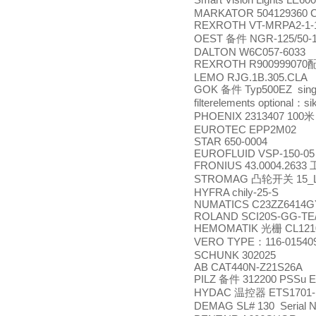
MARKATOR 504129360 
REXROTH VT-MRPA2-1-1
OEST
NGR-125/50-1
备件
DALTON W6C057-6033
REXROTH R900999070
LEMO RJG.1B.305.CLA
GOK
Typ500EZ single 
备件
filterelements optional
si
：
PHOENIX 2313407 100
米
EUROTEC EPP2M02
STAR 650-0004
EUROFLUID VSP-150-05
FRONIUS 43.0004.2633
STROMAG
15_
凸轮开关
HYFRA chily-25-S
NUMATICS C23ZZ6414G
ROLAND SCI20S-GG-TE
HEMOMATIK
CL121
光栅
VERO TYPE
116-01540
：
SCHUNK 302025
AB CAT440N-Z21S26A
PILZ
312200 PSSu E
备件
HYDAC
ETS1701-
温控器
DEMAG SL# 130 Serial NO