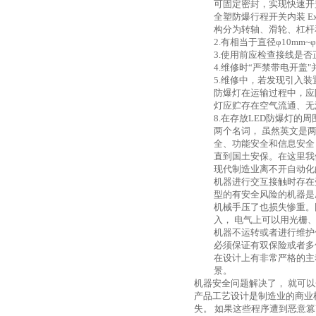
可固定密封，实现快速开
全塑防爆行程开关内装
E
构分为转轴、滑轮、杠杆
2.
有相当于直径φ
10mm~
φ
3.
使用前应检查接线是否
4.
维修时“严禁带电开盖
5.
维修中，若发现引入装
防爆灯在运输过程中，应
灯应贮存在空气流通、无
8.
在存放
LED
防爆灯的周
两个名词， 虽然英文是
全、功能安全和信息安全
直到国土安保。在这里我
现代制造业离不开自动化
机器进行交互接触时存在
型的有安全风险的机器是
机械手压了也损失惨重。
入， 电气上可以用光栅
机器不运转或者进行维护
必须保证有双保险或者多
在设计上有非常严格的主
景。
机器安全问题解决了， 就可
产品工艺设计是制造业的商业
失。 如果这些程序遭到恶意