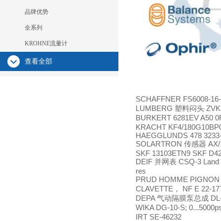
品牌优势
全系列
KROHNE流量计
查看全部
SCHAFFNER FS6008-16-
LUMBERG
ZVK
塑料闷头
BURKERT 6281EV A50 0
KRACHT KF4/180G10BP
HAEGGLUNDS 478 3233
SOLARTRON
AX/
传感器
SKF 13103ETN9 SKF D4
DEIF
CSQ-3 Land b
并网表
res
PRUD HOMME PIGNON 
CLAVETTE
NF E 22-1
，
DEPA
DL
气动隔膜泵总成
WIKA DG-10-S; 0...5000ps
IRT SE-46232