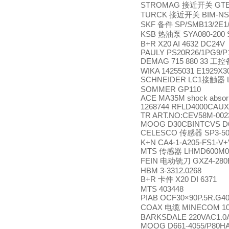
STROMAG
GTE
接近开关
TURCK
BIM-NS
接近开关
SKF
SP/SMB13/2E1/
备件
KSB
SYA080-200 
热油泵
B+R X20 AI 4632 DC24V
PAULY PS20R26/1PG9/P1(
DEMAG 715 880 33
工控
WIKA 14255031 E1929X3
SCHNEIDER LC1
接触器
SOMMER GP110
ACE MA35M shock absorb
1268744 RFLD4000CAUX
TR ART.NO:CEV58M-002
MOOG D30CBINTCVS D
CELESCO
SP3-50
传感器
K+N CA4-1-A205-FS1-V+V
MTS
LHMD600M0
传感器
FEIN
GXZ4-280
电动铣刀
HBM 3-3312.0268
B+R
X20 DI 6371
卡件
MTS 403448
PIAB OCF30×90P.5R.G4
COAX
MINECOM 10
电缆
BARKSDALE 220VAC1.0A
MOOG D661-4055/P80H