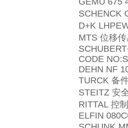
GEMU 675 
SCHENCK G
D+K LHPEW
MTS
位移传
SCHUBERT+
CODE NO:S
DEHN NF 1
TURCK
备
STEITZ
安
RITTAL
控
ELFIN 080C
SCHUNK MM