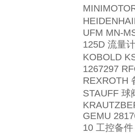
MINIMOTO
HEIDENHAI
UFM MN-MS
125D
流量
KOBOLD K
1267297 R
REXROTH
STAUFF
球
KRAUTZBER
GEMU 28170
10
工控备件