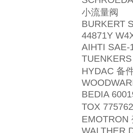
小流量阀
BURKERT S
44871Y W4
AIHTI SAE-
TUENKER
HYDAC
备
WOODWARD 
BEDIA 600
TOX 77576
EMOTRON
WALTHER D