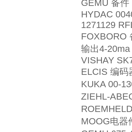
GEMU
备件
HYDAC 004
1271129 R
FOXBORO
4-20ma
输出
VISHAY SK
ELCIS
编码
KUKA 00-13
ZIEHL-AB
ROEMHELD
MOOG
电器