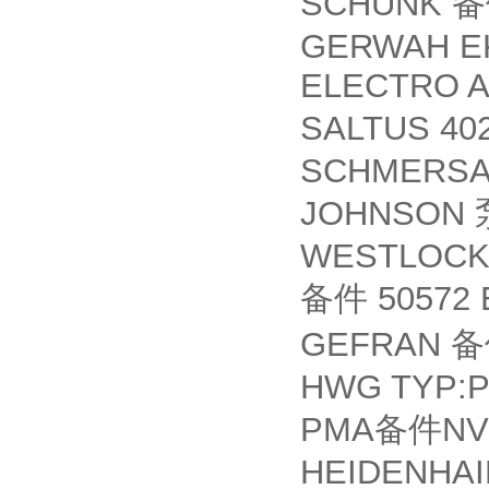
SCHUNK
备
GERWAH EK
ELECTRO AD
SALTUS 402
SCHMERSAL
JOHNSON
WESTLOCK 
50572 
备件
GEFRAN
备
HWG TYP:P
PMA
NV
备件
HEIDENHAIN