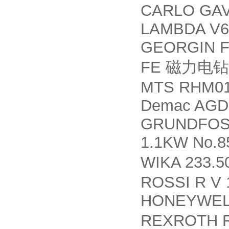
CARLO GA
LAMBDA V
GEORGIN F
FE
磁力电钻
MTS RHM01
Demac AGD 
GRUNDFOS 
1.1KW No.8
WIKA 233.5
ROSSI R V 
HONEYWELL
REXROTH R