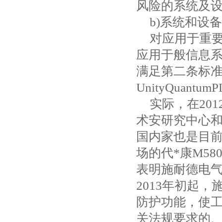
风险的系统及
b)
系统和设备
对应用于重
应用于般信息
满足第二条标
UnityQuantumP
实际，在
201
术安研究中心
国内家也是目
场的代*康
M580
表明施耐德电
2013
年初起，
防护功能，使
关法规要求的