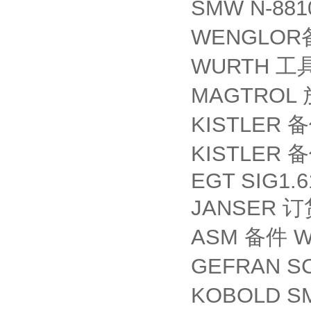
SMW N-881
WENGLOR
WURTH
工
MAGTROL
KISTLER
备
KISTLER
备
EGT SIG1.6
JANSER
订
ASM
W
备件
GEFRAN S
KOBOLD S