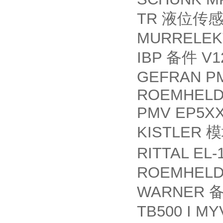
TR
液位传
MURRELEKT
IBP
V12
备件
GEFRAN PM
ROEMHELD 
PMV EP5XX
KISTLER
模
RITTAL EL-
ROEMHELD 
WARNER
TB500 I MY