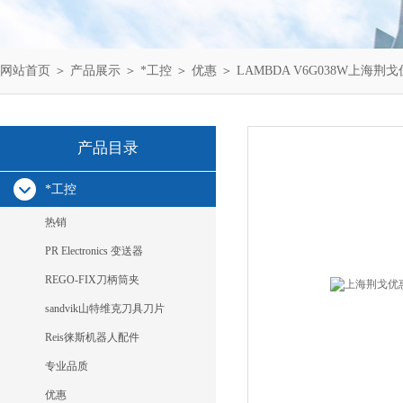
网站首页
＞
产品展示
＞
*工控
＞
优惠
＞ LAMBDA V6G038W上海荆戈优
产品目录
*工控
热销
PR Electronics 变送器
REGO-FIX刀柄筒夹
sandvik山特维克刀具刀片
Reis徕斯机器人配件
专业品质
优惠