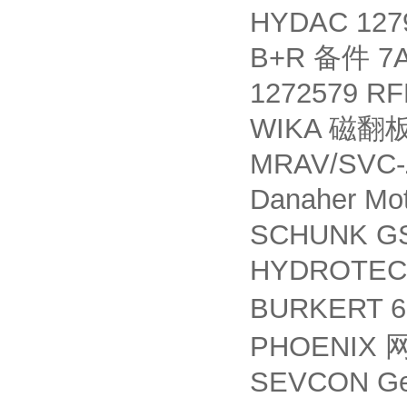
HYDAC 127
B+R
7A
备件
1272579 RF
WIKA
磁翻
MRAV/SVC-Z
Danaher Mot
SCHUNK GS
HYDROTECHN
BURKERT 6
PHOENIX
SEVCON Gen