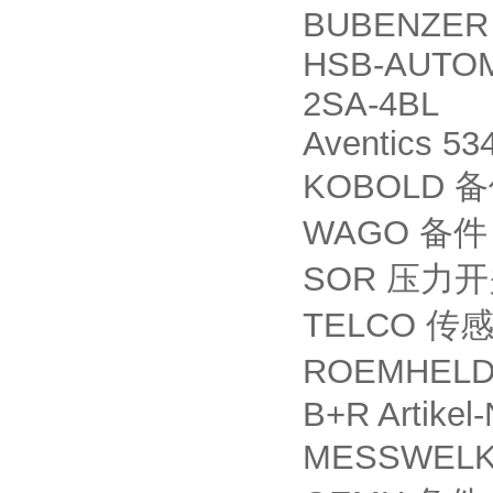
BUBENZER 
HSB-AUTOM
2SA-4BL
Aventics 53
KOBOLD
备
WAGO
备件
SOR
压力开
TELCO
传
ROEMHELD 
B+R Artikel
MESSWELK 