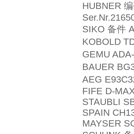
HUBNER
编
Ser.Nr.2165
SIKO
A
备件
KOBOLD TD
GEMU ADA
BAUER BG3
AEG E93C
FIFE D-MAX
STAUBLI SB
SPAIN CH1
MAYSER SG