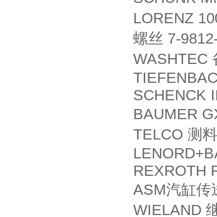
LORENZ 100
7-9812
螺丝
WASHTEC
TIEFENBAC
SCHENCK 
BAUMER G
TELCO
测
LENORD+B
REXROTH R
ASM
汽缸传
WIELAND