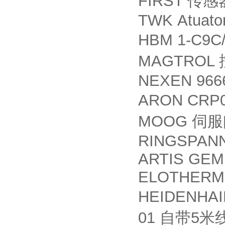
FIRST
传感
TWK Atuato
HBM 1-C9C
MAGTROL
NEXEN 966
ARON CRP
MOOG
伺服
RINGSPANN
ARTIS GEM
ELOTHERM 
HEIDENHA
01
5
自带
米