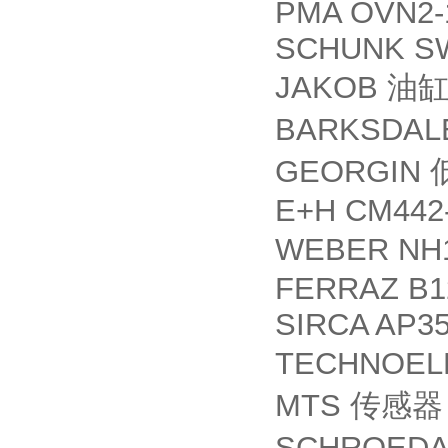
PMA OVN2-
SCHUNK SW
JAKOB
油
BARKSDALE
GEORGIN
E+H CM442
WEBER NH
FERRAZ B1
SIRCA AP3
TECHNOEL
MTS
传感器
SCHROEDAH