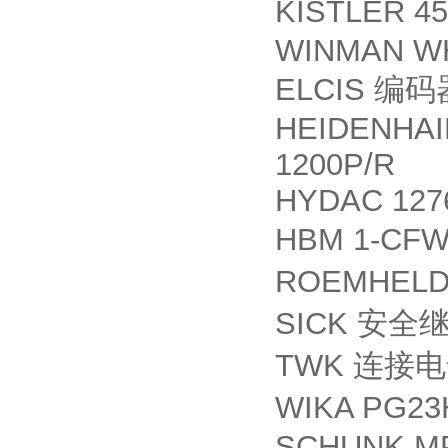
KISTLER 4
WINMAN WH
ELCIS
编码
HEIDENHAI
1200P/R
HYDAC 127
HBM 1-CFW
ROEMHELD 
SICK
安全
TWK
连接电
WIKA PG23
SCHUNK MP