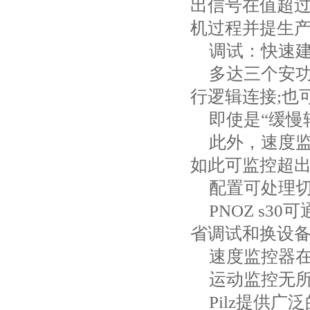
出信号在值超
机过程并提生
调试：快速
多达三个安
行逻辑连接
;
也
即使是“缓慢
此外，速度
如此可监控超
配置可处理
PNOZ s30
可
省调试和换设
速度监控器
运动监控无
Pilz
提供广泛