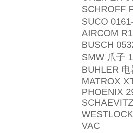
SCHROFF P
SUCO 0161-
AIRCOM R1
BUSCH 053
SMW
1
爪子
BUHLER
电
MATROX XT
PHOENIX 2
SCHAEVITZ 
WESTLOC
VAC