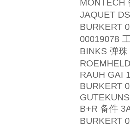
MONTECH
JAQUET D
BURKERT 0
00019078
BINKS
弹珠
ROEMHELD
RAUH GAI 1
BURKERT 0
GUTEKUNST
B+R
3A
备件
BURKERT 0