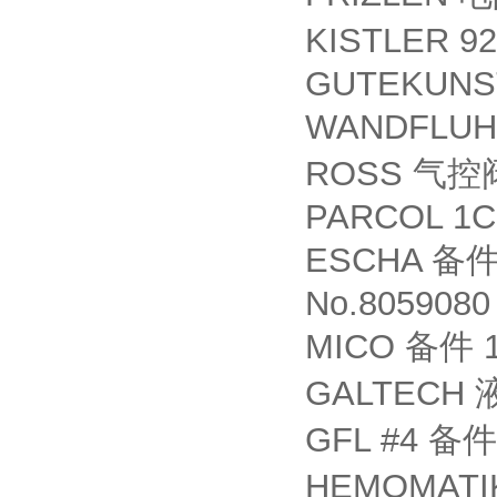
KISTLER 9
GUTEKUNST
WANDFLU
ROSS
气控
PARCOL 1C
ESCHA
备
No.8059080
MICO
1
备件
GALTECH
GFL #4
备件
HEMOMAT