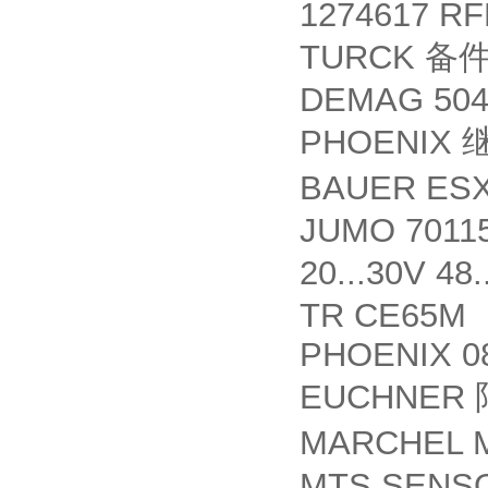
1274617 R
TURCK
备
DEMAG 504
PHOENIX
BAUER ESX
JUMO 70115
20...30V 48
TR CE65M 
PHOENIX 0
EUCHNER
MARCHEL Ma
MTS SENS