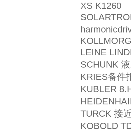
XS K1260
SOLARTRON
harmonicdri
KOLLMORG
LEINE LIND
SCHUNK
液
KRIES
备件
KUBLER 8.
HEIDENHAI
TURCK
接
KOBOLD TD