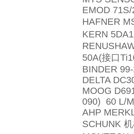
EMOD 71S/
HAFNER MS
KERN 5DA1
RENUSHAW 
50A(
Ti
接口
BINDER 99-
DELTA DC3
MOOG D691
090) 60 L/
AHP MERKLE
SCHUNK
机