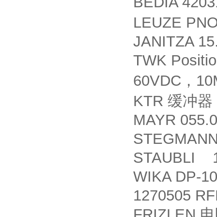
BEDIA 420
LEUZE PNO
JANITZA 15
TWK Positio
60VDC
10
，
KTR
缓冲器
MAYR 055.0
STEGMAN
STAUBLI 1
WIKA DP-1
1270505 RF
FRIZLEN
电