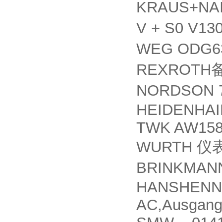
KRAUS+NAI
V + S0 V13
WEG ODG63
REXROTH
NORDSON 
HEIDENHAIN
TWK AW158
WURTH
仪
BRINKMA
HANSHENNIG
AC,Ausgang