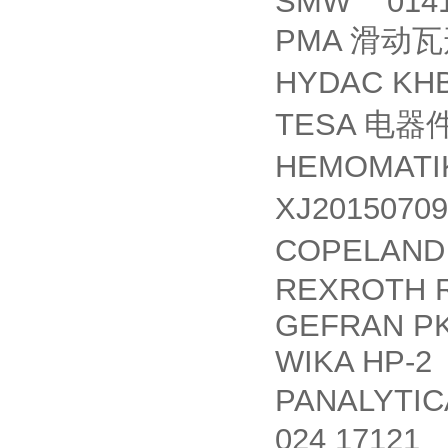
SMW 0141
PMA
滑动瓦
HYDAC KHB
TESA
电器
HEMOMAT
XJ2015070
COPELAN
REXROTH R
GEFRAN PK
WIKA HP-2
PANALYTI
024 17121