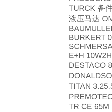
TURCK
备
OM
液压马达
BAUMULLER
BURKERT 00
SCHMERSAL
E+H 10W2
DESTACO 8
DONALDSO
TITAN 3.25
PREMOTE
TR CE 65M 