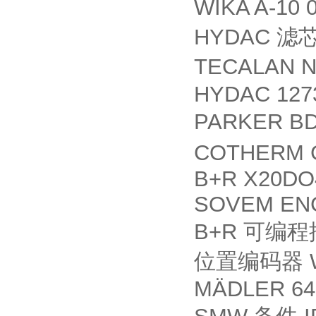
WIKA A-10 
HYDAC
滤
TECALAN N
HYDAC 127
PARKER BD
COTHERM 
B+R X20DO
SOVEM ENC
B+R
可编程
W
位置编码器
MÄDLER 642