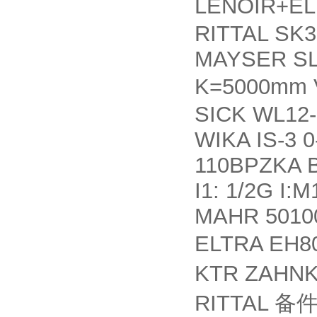
LENOIR+E
RITTAL SK3
MAYSER SL
K=5000mm
SICK WL12
WIKA IS-3 
110BPZKA B
I1: 1/2G I:M
MAHR 5010
ELTRA EH8
KTR ZAHNK
RITTAL
备