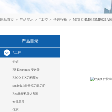
网站首页
＞
产品展示
＞
*工控
＞
快速报价
＞ MTS GHM0355MR021A
产品目录
*工控
热销
PR Electronics 变送器
REGO-FIX刀柄筒夹
sandvik山特维克刀具刀片
Reis徕斯机器人配件
专业品质
优惠