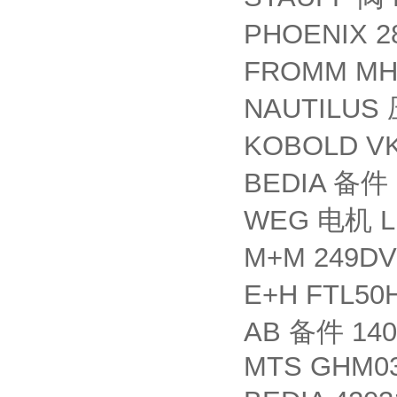
PHOENIX 2
FROMM MH
NAUTILUS
KOBOLD VK
BEDIA
备件
WEG
L
电机
M+M 249DV
E+H FTL50
AB
140
备件
MTS GHM0