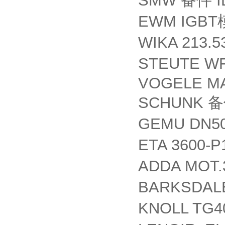
SMW
I
备件
EWM IGBT
WIKA 213.5
STEUTE WF 
VOGELE MA
SCHUNK
备
GEMU DN5
ETA 3600-P
ADDA MOT.
BARKSDA
KNOLL TG40