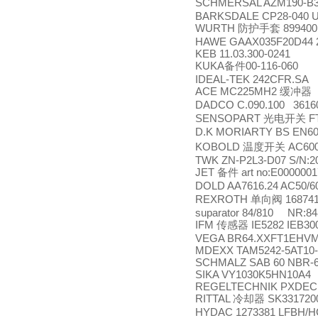
SCHMERSAL AZM190-B3/
BARKSDALE CP28-040 U
WURTH
899400
防护手套
HAWE GAAX035F20D44 
KEB 11.03.300-0241
KUKA
00-116-060
备件
IDEAL-TEK 242CFR.SA
ACE MC225MH2
缓冲器
DADCO C.090.100 361
SENSOPART
F
光电开关
D.K MORIARTY BS EN60
KOBOLD
AC600
温度开关
TWK ZN-P2L3-D07 S/N:2
JET
art no:E000000
备件
DOLD AA7616.24 AC50/6
REXROTH
16874
单向阀
suparator 84/810 NR:84
IFM
IE5282 IEB3
传感器
VEGA BR64.XXFT1EHVMX
MDEXX TAM5242-5AT10
SCHMALZ SAB 60 NBR-6
SIKA VY1030K5HN10A4
REGELTECHNIK PXDEC
RITTAL
SK331720
冷却器
HYDAC 1273381 LFBH/H