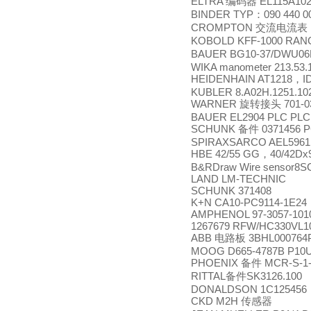
ELTRA
EL115A102
编码器
BINDER TYP
090 440 
：
CROMPTON
交流电流表
KOBOLD KFF-1000 RAN
BAUER BG10-37/DWU06
WIKA manometer 213.53.
HEIDENHAIN AT1218
I
，
KUBLER 8.A02H.1251.10
WARNER
701-0
旋转接头
BAUER EL2904 PLC PLC
SCHUNK
0371456 
备件
SPIRAXSARCO AEL5961
HBE 42/55 GG
40/42Dx
，
B&RDraw Wire sensor8S
LAND LM-TECHNIC
SCHUNK 371408
K+N CA10-PC9114-1E24
AMPHENOL 97-3057-101
1267679 RFW/HC330VL10
ABB
3BHL000764
电路板
MOOG D665-4787B P10
PHOENIX
MCR-S-1-5
备件
RITTAL
SK3126.100
备件
DONALDSON 1C125456
CKD M2H
传感器