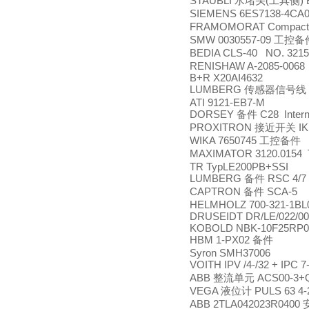
STAUBLI
(
)
水堵头
工具侧
SIEMENS 6ES7138-4CA
FRAMOMORAT Compact
SMW 0030557-09
工控备
BEDIA CLS-40 NO. 321
RENISHAW A-2085-0068
B+R X20AI4632
LUMBERG
传感器信号线
ATI 9121-EB7-M
DORSEY
C28 Intern
备件
PROXITRON
IK
接近开关
WIKA 7650745
工控备件
MAXIMATOR 3120.0154
TR TypLE200PB+SSI
LUMBERG
RSC 4/7
备件
CAPTRON
SCA-5
备件
HELMHOLZ 700-321-1BL
DRUSEIDT DR/LE/022/00
KOBOLD NBK-10F25RP0
HBM 1-PX02
备件
Syron SMH37006
VOITH IPV /4-/32 + IPC 7
ABB
ACS00-3+
整流单元
VEGA
PULS 63 4
液位计
ABB 2TLA042023R0400