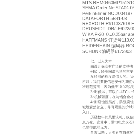
MTS RHM0460MP151S1
SEMA Order No:STA04-0
PerkinElmer NO.2004187
DATAFORTH 5B41-03
REXROTH R911337618 H
DRUSEIDT :DR/LE/022/0
WIKA P-30 0...0.25bar ab
HAFFMANS
113.0
订货号
HEIDENHAIN
ROC 
编码器
SCHUNK
6173903 
编码器
七、以人为本
由设计保安有广泛的支持者
例如，经济间谍活动的主要
互联网
的程度是惊人的。我
所以，我们要把信息安作为我们
准规范范围，因为低于
10 9
Ω说
2>
耐低温，可以在
-45
℃～
+
3>
机械强度，在与铝合金材
4>
耐腐蚀性能好，防强腐蚀
城墙森然耸立，修葺规整的护城
入口。
历经数年的风雨洗礼，纵使
息万变。这其中，雷电电光火石
也显得脆弱无力。
自古以来，人类直在自然的