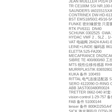
JEAN MUELLER P01/4 D
TR CE100M SSI NR.100-
SAUNDERS IA015S1S
CONTRINEX DW-HD-613
BST EMS18/50/2.45/16-5
FUNKE
密封橡胶垫
只需
RTK PV6311 DN40
SCHUNK 0302525 GWA 
HYDAC VMF 2
5LZ
1/
，
，
VAT
26424-KA41-
电磁阀
LEINE+LINDE
861
编码器
ELETTA S25-FA200
MECAFRANCE DN25CA6
SIBRE TE 400/800/60
工
MTS
RHM
线性位移传感器
MURRPLASTIK 83692802
KUKA
100493
备件
RITTAL
S
电气连接适配器
SERO 4122090 O-RING 
ABB 3AST003480R0024
TRETTER 0662-040
衬套
vision-control 1-29-757
备
FAB
51000144
备件
lenser
800KD25GA4
备件
SICK
DT50-2
激光测距仪