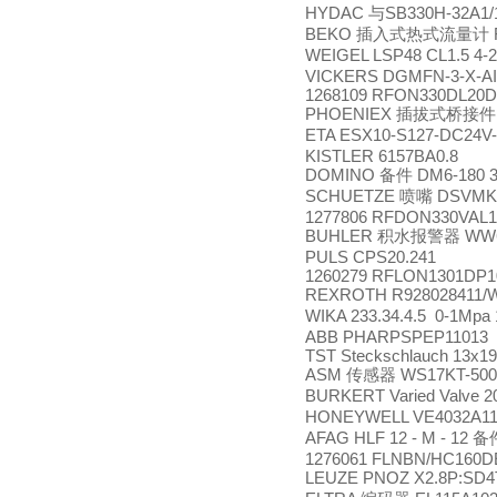
HYDAC
SB330H-32A1/
与
BEKO
插入式热式流量计
WEIGEL LSP48 CL1.5 4
VICKERS DGMFN-3-X-AI
1268109 RFON330DL20D1
PHOENIEX
插拔式桥接件
ETA ESX10-S127-DC24V
KISTLER 6157BA0.8
DOMINO
DM6-180 3
备件
SCHUETZE
DSVMK
喷嘴
1277806 RFDON330VAL1
BUHLER
WW
积水报警器
PULS CPS20.241
1260279 RFLON1301DP1
REXROTH R928028411/
WIKA 233.34.4.5 0-1Mpa
ABB PHARPSPEP11013
TST Steckschlauch 13x1
ASM
WS17KT-500
传感器
BURKERT Varied Valve 
HONEYWELL VE4032A11
AFAG HLF 12 - M - 12
备
1276061 FLNBN/HC160D
LEUZE PNOZ X2.8P:SD4