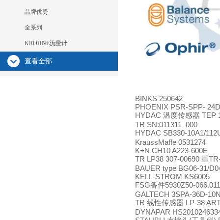
品牌优势
全系列
KROHNE流量计
查看全部
BINKS 250642
PHOENIX PSR-SPP- 24DC
HYDAC
TEP 1
温度传感器
TR SN:011311 000
HYDAC SB330-10A1/112
KraussMaffe 0531274
K+N CH10 A223-600E
TR LP38 307-00690
TR
重
BAUER type BG06-31/D0
KELL-STROM KS6005
FSG
5930Z50-066.01
备件
GALTECH 3SPA-36D-10
TR
LP-38 ART
线性传感器
DYNAPAR HS201024633