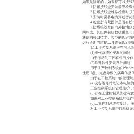
如果是隔爆的，如果都可以接线
1.
防爆接线盒安装前应检查
2.
防爆接线盒维修检查时须
3.
安装时需将电缆穿过密封
4.
检查所有紧固件是否有松
5.
防爆接线盒的内外接地须
同构成。其组件包括数据采集与
通信的接口技术。典型的
ICS
控
远程诊断与维护工具确保
ICS
能
1.1
工业控制系统潜在的风
(1)
操作系统的安漏洞问题
由于考虑到工控软件与操作
(2)
杀毒软件安装及升问题
用于生产控制系统的
Windo
使用
U
盘、光盘导致的病毒传播
由于在工控系统中的管理终
(4)
设备维修时笔记本电脑的
工业控制系统的管理维护，
(5)
存在工业控制系统被有意
如果对工业控制系统的操作
(6)
工业控制系统控制终、服
对工业控制系统中
IT
基础设