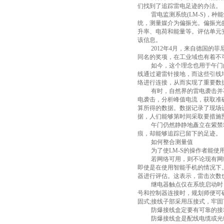
们找到了追踪雷电足迹的办法。
雷电监测系统
(LM-S)
，种能
统，测量媒介为偏振光。偏振光
升率、电荷和能量等。评估单元
该信息。
2012
年
4
月，来自德国的菲
同名的奖项，在工业域也有着不
如今，这个理念也用于午门
线通过避雷针接地，而这些引线
络进行连接，从而实现了重要数
有时，自然界的雷电袭击并
电袭击，分析峰值电流，获取准
算所得的数据。数据记录了现场
据，人们能够第时间采取要措施
午门仍然静静地矗立在紫禁
痕，却能够追踪已留下的足迹。
如何整合测量值
为了使
LM-S
的操作者能使
若
网络可用，则不论现有网
即使是在使用智能手机的情况下
器进行评估。这表示，雷击次数
继电器触点仅在系统启动时
号和控制器连接时，规划师便可
固式
;
接线子部采用压接式，牢固
防爆接线盒定要有可靠的接
防爆接线盒是配线电缆或光