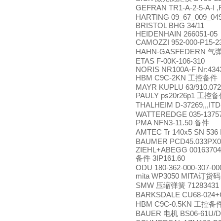
GEFRAN TR1-A-2-5-A-I 
HARTING 09_67_009_04
BRISTOL BHG 34/11
HEIDENHAIN 266051-05
CAMOZZI 952-000-P15-
HAHN-GASFEDERN
气
ETAS F-00K-106-310
NORIS NR100A-F Nr:4343
HBM C9C-2KN
工控备件
MAYR KUPLU 63/910.072
PAULY ps20r26p1
工控备
THALHEIM D-37269,,,ITD
WATTEREDGE 035-1375
PMA NFN3-11.50
备件
AMTEC Tr 140x5 SN 536 
BAUMER PCD45.033PX0
ZIEHL+ABEGG 00163704
3IP161.60
备件
ODU 180-362-000-307-00
mita WP3050 MITA
订货码
SMW
71283431
压缩弹簧
BARKSDALE CU68-024+
HBM C9C-0.5KN
工控备
BAUER
BS06-61U/D
电机