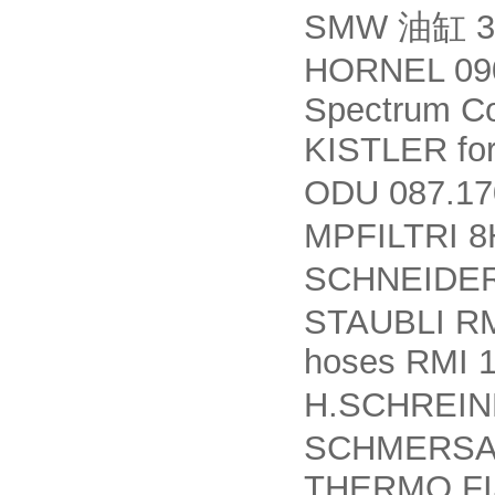
SMW
3
油缸
HORNEL 09
Spectrum Co
KISTLER for
ODU 087.17
MPFILTRI 8
SCHNEIDE
STAUBLI RMI
hoses RMI 
H.SCHREI
SCHMERSAL
THERMO FI