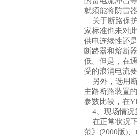
的雷电流冲击
就须能将防雷
关于断路保
家标准也未对
供电连续性还
断路器和熔断
低。但是，在
受的浪涌电流
另外，选用
主路断路装置
参数比较，在
Y
4
、现场情况
在正常状况
范》
(2000
版
)
、