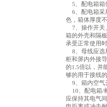
5
、配电箱箱
6
、配电箱采
色，箱体厚度
7
、操作开关
箱的外壳和隔
承受正常使用
8
、母线应选
柜和屏内外接
的
1.5
倍以，并
够的用于接线
9
、箱内空气
10
、配电箱
/
应保持其电气
电距离或冲击