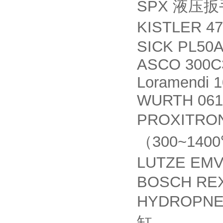
SPX
液压扳
KISTLER 4
SICK PL50
ASCO 300C
Loramendi 
WURTH 061
PROXITRO
300~140
（
LUTZE EMV
BOSCH REX
HYDROPNEU
缸