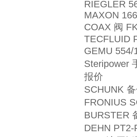
RIEGLER 5
MAXON 166
COAX
FK
阀
TECFLUID P
GEMU 554/1
Steripower
报价
SCHUNK
备
FRONIUS S
BURSTER
DEHN PT2-