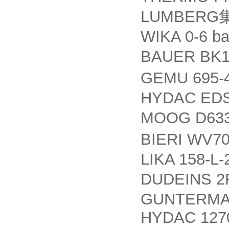
LUMBERG
WIKA 0‐6 b
BAUER BK1
GEMU 695-4
HYDAC EDS
MOOG D633
BIERI WV70
LIKA 158-L
DUDEINS 2
GUNTERMAN
HYDAC 127