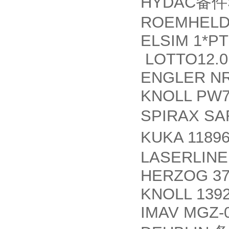
HYDAC
备件
ROEMHELD 
ELSIM 1*PT
LOTTO12.0
ENGLER NR
KNOLL PW70/7
SPIRAX S
KUKA 1189
LASERLINE
HERZOG 37
KNOLL 1392
IMAV MGZ-0