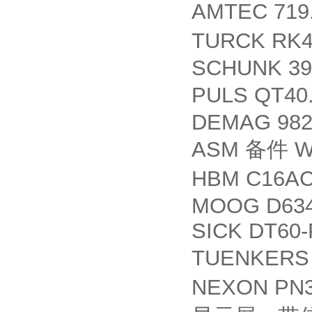
AMTEC 719.
TURCK RK4
SCHUNK 39
PULS QT40
DEMAG 9821
ASM
W
备件
HBM C16AC
MOOG D634
SICK DT60-
TUENKER
NEXON PN3