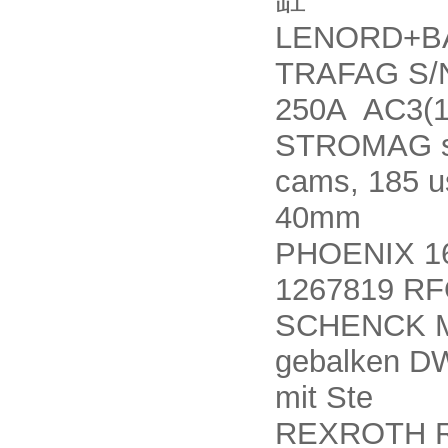
LENORD+B
TRAFAG S/N
250A AC3(1
STROMAG ser
cams, 185 u
40mm
PHOENIX 1
1267819 R
SCHENCK Ma
gebalken DW
mit Ste
REXROTH R