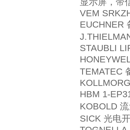
显示屏，带
VEM SRKZ
EUCHNER
J.THIELMA
STAUBLI LI
HONEYWE
TEMATEC
KOLLMORG
HBM 1-EP3
KOBOLD
流
SICK
光电
TOGNELLA F