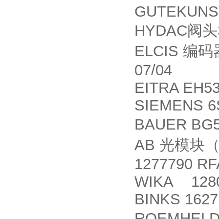
GUTEKUNST
HYDAC
阀头
ELCIS
编码
07/04
EITRA EH5
SIEMENS 6
BAUER BG5
AB
光模块
1277790 R
WIKA 128
BINKS 1627
ROEMHELD 