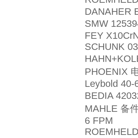
DANAHER E
SMW 1253
FEY X10CrN
SCHUNK 03
HAHN+KOLB
PHOENIX
Leybold 40
BEDIA 420
MAHLE
备
6 FPM
ROEMHELD