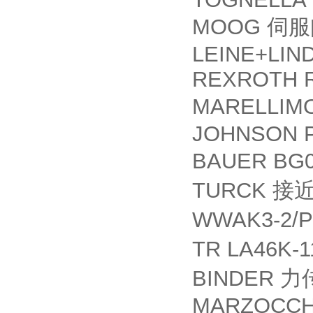
MOOG
伺服
LEINE+LIND
REXROTH R
MARELLIMO
JOHNSON P
BAUER BG0
TURCK
接
WWAK3-2/P
TR LA46K-1
BINDER
力
MARZOCCHI