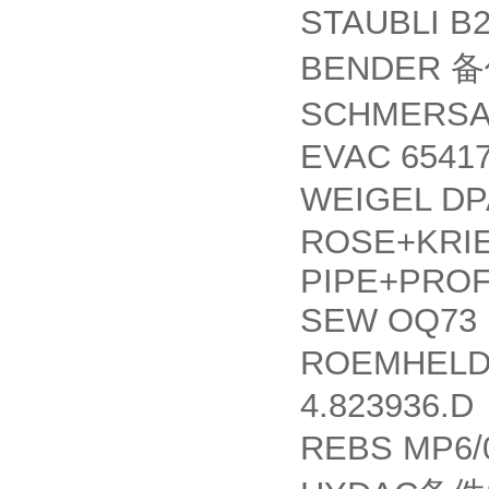
STAUBLI B
BENDER
备
SCHMERSAL
EVAC 6541
WEIGEL DP
ROSE+KRIE
PIPE+PRO
SEW OQ73 
ROEMHELD 
4.823936.D
REBS MP6/