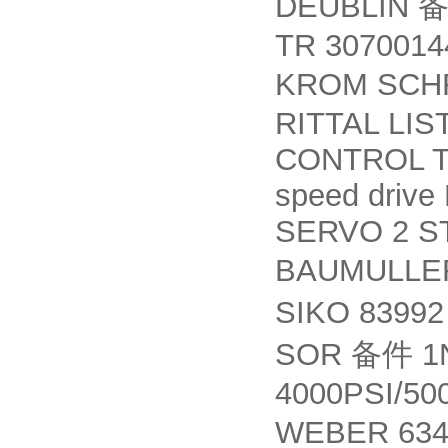
DEUBLIN
TR 307001
KROM SCHR
RITTAL LIS
CONTROL T
speed driv
SERVO 2 ST
BAUMULL
SIKO 8399
SOR
1N
备件
4000PSI/50
WEBER 63