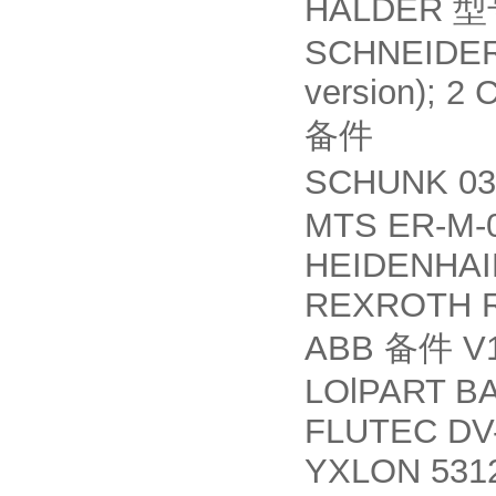
HALDER
型
SCHNEIDER 
version); 2 
备件
SCHUNK 03
MTS ER-M-
HEIDENHAIN
REXROTH R
ABB
V1
备件
LOlPART BA
FLUTEC DV-
YXLON 5312