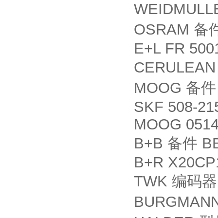
WEIDMULLE
OSRAM
备
E+L FR 500
CERULEAN
MOOG
备件
SKF 508-21
MOOG 0514
B+B
BB
备件
B+R X20CP
TWK
编码器
BURGMANN 