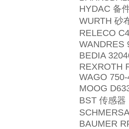
HYDAC
备
WURTH
砂
RELECO C
WANDRES 91
BEDIA 320
REXROTH R
WAGO 750-
MOOG D63
BST
传感器
SCHMERSAL
BAUMER RP