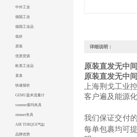
中外工业
德国工业
德国工业品
低价
原装
详细说明：
优质货源
原装直发无中间商E
欧美工业品
原装直发无中间商E
直发
上海荆戈工业
快速报价
客户遍及能源
GEMU盖米流量计
sommer索玛夹具
zimmer夹具
我们保证交付
AIR TORQUE气缸
每单包裹均可
品牌优势