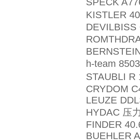
SPECK A776
KISTLER 4
DEVILBISS 
ROMTHDRAU
BERNSTEIN
h-team 850
STAUBLI R 
CRYDOM C4
LEUZE DDL
HYDAC
压
FINDER 40.
BUEHLER All