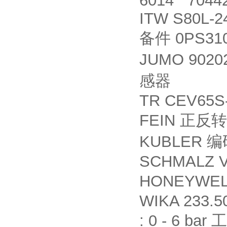
6014 7044
ITW S80L-2
0PS310
备件
JUMO 90202
感器
TR CEV65S
FEIN
正反转
KUBLER
编
SCHMALZ V
HONEYWE
WIKA 233.50
: 0 - 6 bar
工