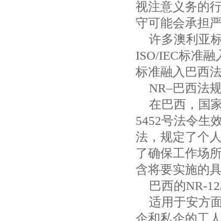
视注意义务的
守可能会承担
许多澳利亚
ISO/IEC
标准融
标准融入巴西
NR
–巴西法
在巴西，国
5452
号法令生
法，规定了个
了确保工作场
含将要实施的
巴西的
NR-12
适用于安方
企和私企的工