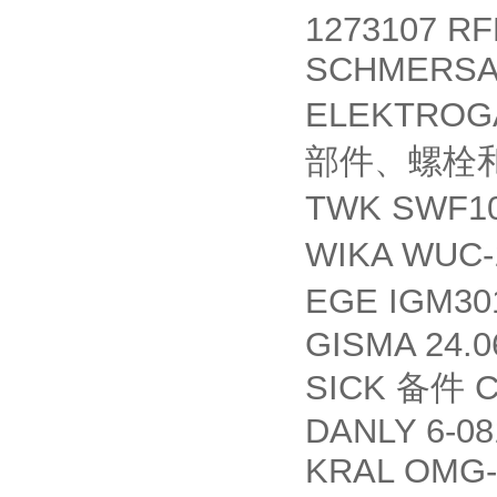
1273107 R
SCHMERSAL
ELEKTROG
部件、螺栓
TWK SWF10
WIKA WUC-
EGE IGM30
GISMA 24.06
SICK
C
备件
DANLY 6-08
KRAL OMG-