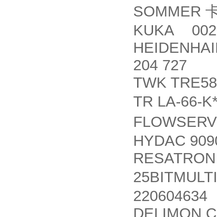
SOMMER
KUKA 002
HEIDENHAI
204 727
TWK TRE58
TR LA-66-K*
FLOWSER
HYDAC 909
RESATRON 
25BITMULT
220604634
DELIMON C