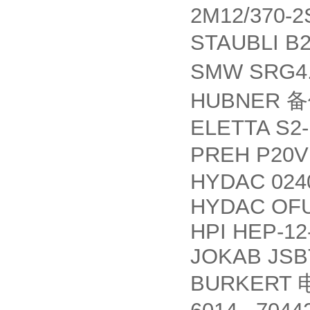
2M12/370-2
STAUBLI B
SMW SRG4.1
HUBNER
备
ELETTA S2-
PREH P20
HYDAC 024
HYDAC OFU
HPI HEP-12
JOKAB JSB
BURKERT