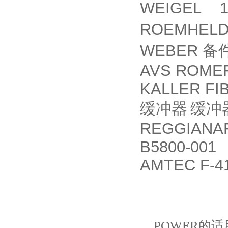
WEIGEL 1
ROEMHEL
WEBER
备
AVS ROMER
KALLER FIB
缓冲器
缓冲
REGGIANAR
B5800-001
AMTEC F-4
POWER
的适