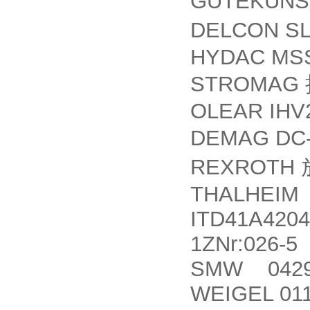
GUTEKUN
DELCON S
HYDAC MSSC
STROMAG
OLEAR IHV2
DEMAG DC-C
REXROTH
THALHEIM
ITD41A4204
1ZNr:026-5
SMW 0429
WEIGEL 011