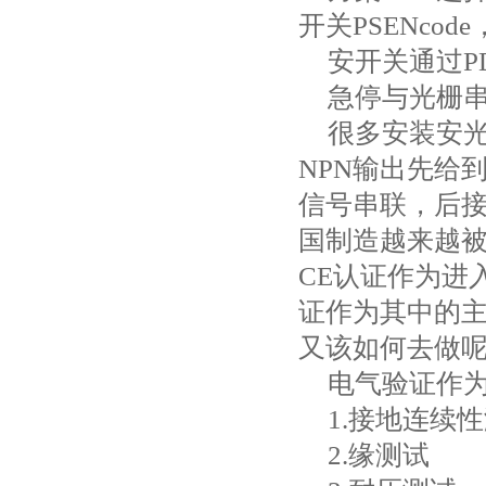
开关
PSENcode
安开关通过
P
急停与光栅
很多安装安
NPN
输出先给
信号串联，后
国制造越来越
CE
认证作为进
证作为其中的
又该如何去做
电气验证作
1.
接地连续性
2.
缘测试