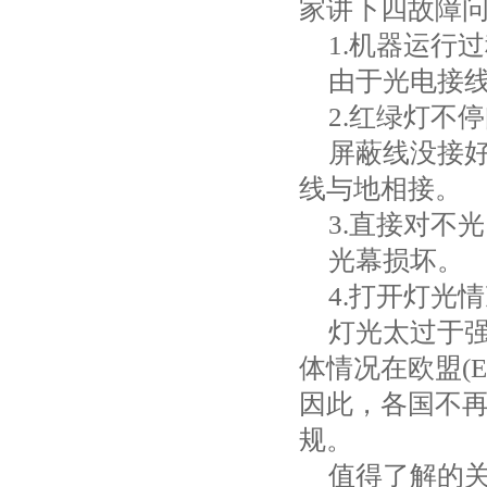
家讲下四故障
1.
机器运行过
由于光电接
2.
红绿灯不停
屏蔽线没接
线与地相接。
3.
直接对不光
光幕损坏。
4.
打开灯光情
灯光太过于
体情况在欧盟
(
因此，各国不
规。
值得了解的