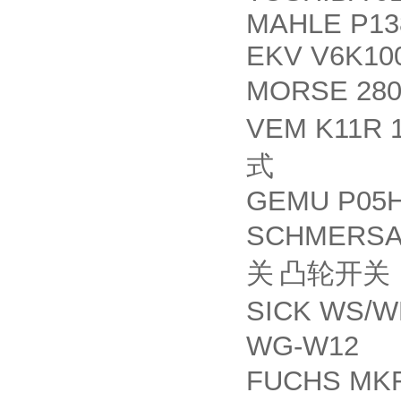
MAHLE P1
EKV V6K10
MORSE 280
VEM K11R 1
式
GEMU P05
SCHMERSAL
关
凸轮开关
SICK WS/W
WG-W12
FUCHS MK