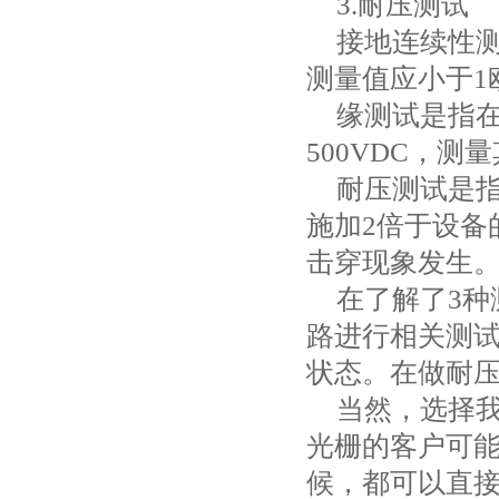
3.
耐压测试
接地连续性
测量值应小于
1
缘测试是指
500VDC
，测量
耐压测试是
施加
2
倍于设备
击穿现象发生
在了解了
3
种
路进行相关测
状态。在做耐
当然，选择
光栅的客户可
候，都可以直