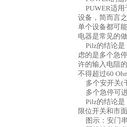
PUWER
适用
设备，简而言
单个设备都可
电器是常见的
Pilz
的结论是
虑的是多个急
许的输入电阻
不得超过
60 Oh
多个安开关
(
多个急停可
Pilz
的结论是
限位开关和市
图示：安门