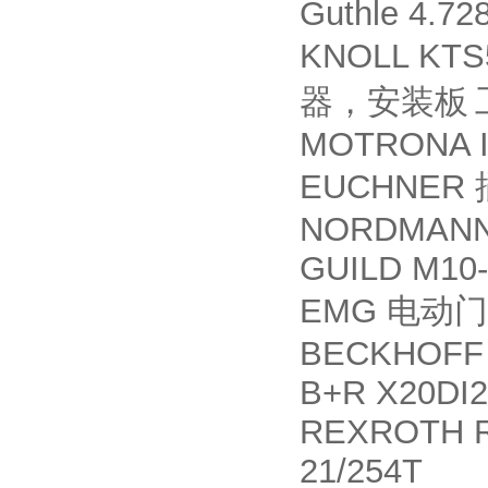
Guthle 4.72
KNOLL KTS
器，安装板
MOTRONA I
EUCHNER
NORDMANN 
GUILD M10-
EMG
电动门
BECKHOFF 
B+R X20DI2
REXROTH R
21/254T