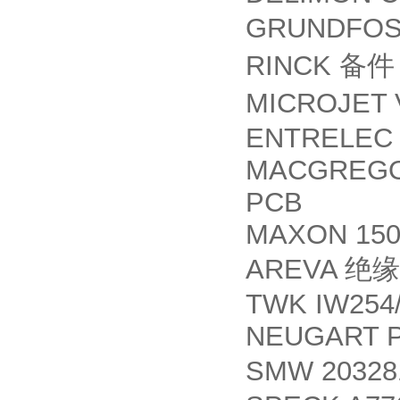
GRUNDFOS 
RINCK
备件
MICROJET 
ENTRELEC 
MACGREGOR
PCB
MAXON 150
AREVA
绝缘
TWK IW254/
NEUGART P
SMW 2032