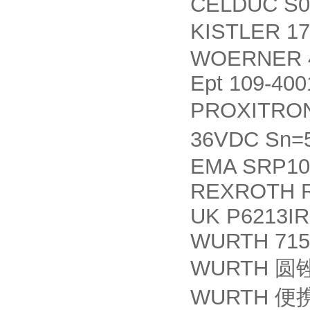
CELDUC S0
KISTLER 1
WOERNER 4
Ept 109-400
PROXITRO
36VDC Sn=
EMA SRP10
REXROTH R
UK P6213IR
WURTH 715
WURTH
圆
WURTH
便