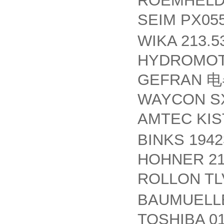
ROEMHELD
SEIM PX05
WIKA 213.5
HYDROMOT 
GEFRAN
电
WAYCON SX
AMTEC KIS
BINKS 194
HOHNER 21-
ROLLON TL
BAUMUEL
TOSHIBA 0