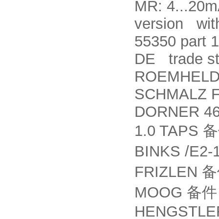
MR: 4...20m
version with
55350 part 1
DE trade sta
ROEMHELD 
SCHMALZ F
DORNER 46
1.0 TAPS
备
BINKS /E2-
FRIZLEN
备
MOOG
备件
HENGSTLER