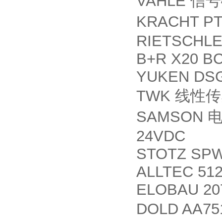
VAHLE
信号
KRACHT PT
RIETSCHLE
B+R X20 BC
YUKEN DSG
TWK
线性传
SAMSON
24VDC
STOTZ SPW
ALLTEC 51
ELOBAU 20
DOLD AA751