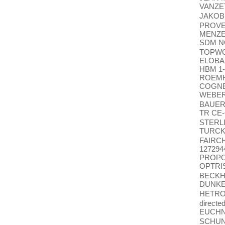
VANZE
JAKOB
PROVE
MENZE
SDM 
TOPWO
ELOBA
HBM 1
ROEMH
COGNE
WEBER
BAUER 
TR СЕ-
STERL
TURC
FAIRC
127294
PROPO
OPTRI
BECKH
DUNK
HETRON
directe
EUCH
SCHU