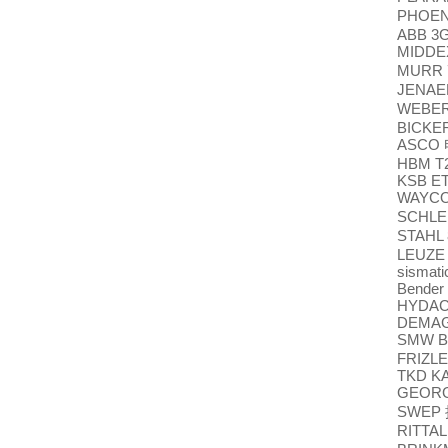
PHOEN
ABB 3G
MIDD
MURR 7
JENAE
WEBER 
BICKER
ASCO
HBM T2
KSB E
WAYC
SCHLE
STAHL 
LEUZE 
sismati
Bender
HYDAC
DEMAG
SMW BB
FRIZLE
TKD KA
GEORG
SWEP
RITTA