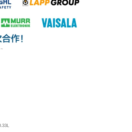
)～
.33L