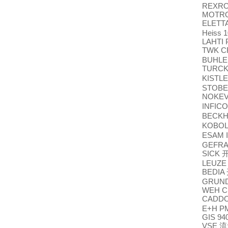
REXRO
MOTRO
ELETT
Heiss 
LAHTI 
TWK C
BUHLE
TURC
KISTL
STOBER
NOKE
INFIC
BECKH
KOBO
ESAM I
GEFRA
SICK
LEUZE
BEDIA
GRUND
WEH C
CADDO
E+H P
GIS 94
VSE
流