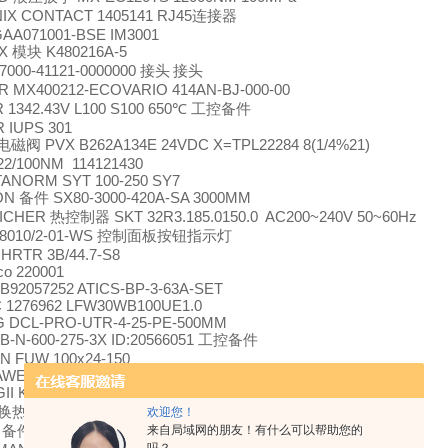
IX CONTACT 1405141 RJ45
连接器
AA071001-BSE IM3001
EX
K480216A-5
模块
000-41121-0000000
接头
接头
R MX400212-ECOVARIO 414AN-BJ-000-00
1342.43V L100 S100 650℃
工控备件
 IUPS 301
PVX B262A134E 24VDC X=TPL22284 8(1/4%21)
电磁阀
2/100NM 114121430
TANORM SYT 100-250 SY7
ON
SX80-3000-420A-SA 3000MM
备件
ICHER
SKT 32R3.185.0150.0 AC200~240V 50~60Hz
热控制器
8010/2-01-WS
控制面板按钮指示灯
HRTR 3B/44.7-S8
co 220001
 B92057252 ATICS-BP-3-63A-SET
 1276962 LFW30WB100UE1.0
 DCL-PRO-UTR-4-25-PE-500MM
-N-600-275-3X ID:20566051
工控备件
N FUW 100x24-150
WEFLEX 3340 SK-TP-C-PUR 4*2*0.5mm²
II KOBOLD
KOD 526/S189
备件
B12MT×68/1p-sn-s 4×1 1/4
换热器
欢迎您！
L
3685955
备件
来自局域网的朋友！有什么可以帮助您的