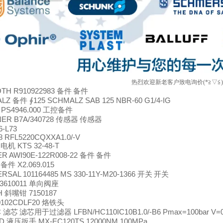
热烈欢迎新老客户致电询价(*≧▽≦
TH R910922983
备件
备件
ALZ
∮125 SCHMALZ SAB 125 NBR-60 G1/4-IG
备件
 PS4946.000
工控备件
ER B7A/340728
传感器
传感器
6-L73
8 RFL5220CQXXA1.0/-V
L
KTS 32-48-T
电机
R AWI90E-122R008-22
备件
备件
K
X2.069.015
备件
SAL 101164485 MS 330-11Y-M20-1366
开关
开关
3610011
单向阀座
H
7150187
斜嘴钳
0102CDLF20
烙铁头
C
LFBN/HC110IC10B1.0/-B6 Pmax=100bar V=0
滤芯
滤芯用于过滤器
AD
MX-EC120TS 12000NM 100MPa
液压扳手