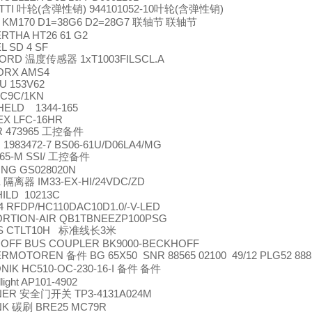
TTI
(
) 944101052-10
(
)
叶轮
含弹性销
叶轮
含弹性销
 KM170 D1=38G6 D2=28G7
联轴节
联轴节
RTHA HT26 61 G2
L SD 4 SF
NORD
1xT1003FILSCL.A
温度传感器
RX AMS4
U 153V62
-C9C/1KN
ELD 1344-165
X LFC-16HR
 473965
工控备件
1983472-7 BS06-61U/D06LA4/MG
65-М SSI/
工控备件
ING GS028020N
K
IM33-EX-HI/24VDC/ZD
隔离器
HILD 10213C
4 RFDP/HC110DAC10D1.0/-V-LED
RTION-AIR QB1TBNEEZP100PSG
S CTLT10H
3
标准线长
米
OFF BUS COUPLER BK9000-BECKHOFF
ERMOTOREN
BG 65X50 SNR 88565 02100 49/12 PLG52 888
备件
IK HC510-OC-230-16-I
备件
备件
dlight AP101-4902
NER
TP3-4131A024M
安全门开关
NK
BRE25 MC79R
碳刷