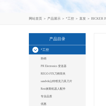
网站首页
＞
产品展示
＞
*工控
＞
直发
＞ BICKER 
产品目录
*工控
热销
PR Electronics 变送器
REGO-FIX刀柄筒夹
sandvik山特维克刀具刀片
Reis徕斯机器人配件
专业品质
优惠