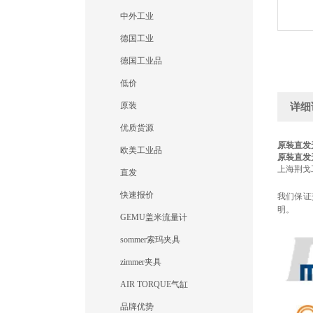
中外工业
德国工业
德国工业品
低价
原装
详细
优质货源
原装直发无
欧美工业品
原装直发无
上海荆戈
直发
快速报价
我们保证
明。
GEMU盖米流量计
sommer索玛夹具
zimmer夹具
AIR TORQUE气缸
品牌优势