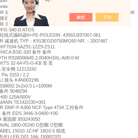
KMANN
SAL 303/240-MV+211
吗？
备件
ontact
TSB150/35
30.0001
插头
（订货号：
）
NK
B15 adapter 1 840 203 543 KAS-A15-A;0301265 SCHUNK
插座
8070/1-1-RS-K
接近开关
3DT477.6
块
PFG-340-D ATOS
6+PE-POLEDIN 43563.B97007-061
拉线式编码器
ER
TYP
K913EGD0750MO50 NR.
2007487
减速机
：
：
KF7034-5AZ91-1ZZ9-ZS11
NICA BSE-320
备件
备件
H R928006645 2.0040H3XL-A00-0-M
KTS 32-64-F5-G-KB
泵
泵
A
11213242
安全阀
is 3153 / 2.2
LI
K4N003198
接头
038602 2x2x0.5 L=1000M
9048294
备件
H00 125A/500V
MANN TE142/230+001
R DMF-P A300 NCF Type 4734
工控备件
C
EDS 3446-3-0400-Y00
备件
H
893243050
紧固胶
AVAL 1800-05240 O
O
型圈
型圈
BEL 15010 JZ-HF 18G0.5
线缆
MUELLER D01 16A D0002201