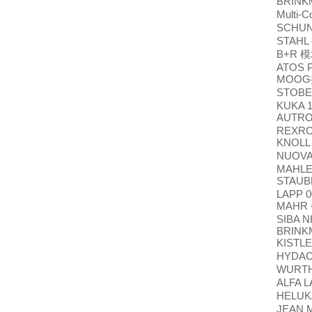
BRIN
Multi-C
SCHU
STAHL
B+R
模
ATOS 
MOOG
STOB
KUKA 1
AUTRO
REXROT
KNOLL 
NUOV
MAHLE P
STAUB
LAPP 0
MAHR
SIBA N
BRINK
KISTLE
HYDA
WURT
ALFA L
HELUKA
JEAN 