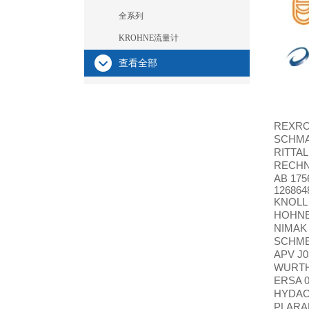
全系列
KROHNE流量计
查看全部
REXRO
SCHM
RITTAL
RECHN
AB 175
126864
KNOL
HOHNE
NIMA
SCHMER
APV J0
WURT
ERSA 
HYDA
PLAR