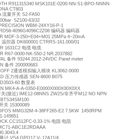
TH R911315340 MSK101E-0200-NN-S1-BPO-NNNN
NA CT803
A
S2-FA50
流量开关
100bar SZ100-63/32
PRECISION WBM-24XY16-P-1
RD58-4096G4096C2Z08
编码器
编码器
R MDF-3-250+E04+M01 25MPa 4~20mA
K
DK600001 CTRRS-161.000/01
温控器
ER 1631C2
电缆
电缆
 R67-0000-NK-550-2 NR.2037882
VAL
93244 2012-24VDC Panel meter
备件
ON
200000683
备件
OFF 2
KL3062-0000
通道模拟输入模块
LD
SEN-8600 B075
压力传感器
D3503-60
数显表
N MK4-A-A-0350-E0000X000X00X0XX
(
) IME12-08NNS ZW2S/
M12 NO NPN
开关
接近
非齐平
 BTS34SM100
15300089
开关
FOS MMG32M-4-38FF265-E2 7.5KW 1450RPM
1-149851
CK CC1512FC-0.33-1%
电阻
电阻
MC71-ABC1E2RDAAA
00.3043.4
VS4 GPO12 V- 12A11/4
量计