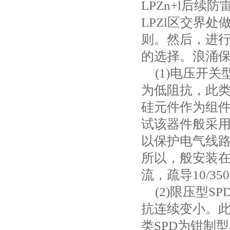
LPZn+l
后续防
LPZl
区交界处
则。然后，进
的选择。浪涌
(1)
电压开关
为低阻抗，此
硅元件作为组
试该器件般采
以保护电气线
所以，般安装
流，疏导
10/350
(2)
限压型
SP
抗连续变小。
类
SPD
为钳制型