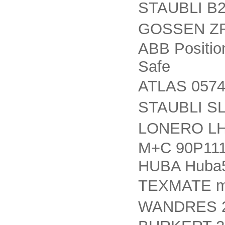
STAUBLI B
GOSSEN ZF9
ABB Positio
Safe
ATLAS 057
STAUBLI S
LONERO L
M+C 90P1110
HUBA Huba5
TEXMATE m
WANDRES 