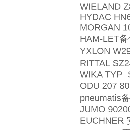
WIELAND Z8
HYDAC HN60
MORGAN 10
HAM-LET
备
YXLON W29
RITTAL SZ
WIKA TYP 
ODU 207 80
pneumatis
JUMO 90200
EUCHNER