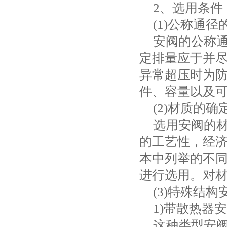
2
、选用条件
(1)
公称通径
安阀的公称
定排量应于并
异常超压时为
件、容量以及
(2)
材质的确
选用安阀的
的工艺性，经
本中列举的不
进行选用。对
(3)
特殊结构
1)
带散热器安
这种类型安