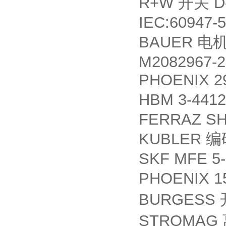
R+W
D-
开关
IEC:60947-5
BAUER
电
M2082967-2
PHOENIX 2
HBM 3-4412
FERRAZ SH
KUBLER
编
SKF MFE 5
PHOENIX 1
BURGESS
STROMAG