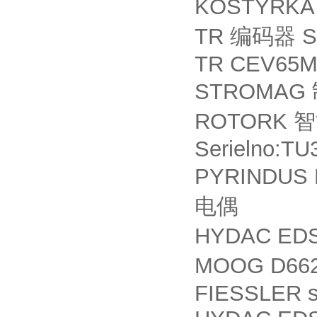
KOSTYRKA 
TR
S
编码器
TR CEV65M
STROMAG
ROTORK
智
Serielno:TU
PYRINDUS 
电偶
HYDAC EDS
MOOG D662
FIESSLER 