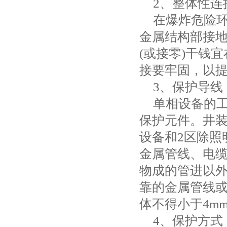
2
、整体性连
在爆炸危险
金属结构部接
(
或接零
)
干钱宜
接要牢固，以
3
、保护导线
单相设备的
保护元件。井
设备和
2
区除照
金属管线、电
物成的管进以
靠的金属管线
体不得小于
4mm
4
、保护方式