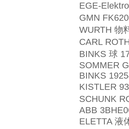
EGE-Elektr
GMN FK62
WURTH
物
CARL ROTH 
BINKS
17
球
SOMMER G
BINKS 1925
KISTLER 9
SCHUNK R
ABB 3BHE0
ELETTA
液