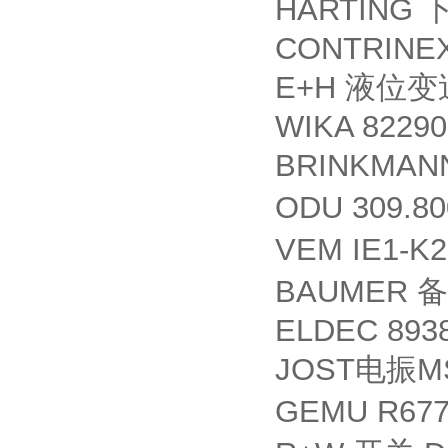
HARTING
CONTRINEX
E+H
液位变
WIKA 82290
BRINKMAN
ODU 309.80
VEM IE1-K
BAUMER
备
ELDEC 893
JOST
M
电振
GEMU R677