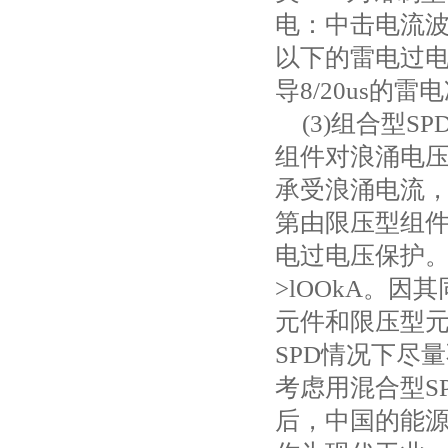
电：中击电流
以下的雷电过
导
8/20us
的雷电
(3)
组合型
SP
组件对浪涌电
承受浪涌电流
第由限压型组
电过电压保护
>lOOkA
。因其
元件和限压型元
SPD
情况下尽量
考虑用混合型
S
后，中国的能