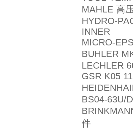
MAHLE
高
HYDRO-PAC
INNER
MICRO-EPS
BUHLER MK
LECHLER 60
GSR K05 11
HEIDENHAI
BS04-63U/D
BRINKMANN
件