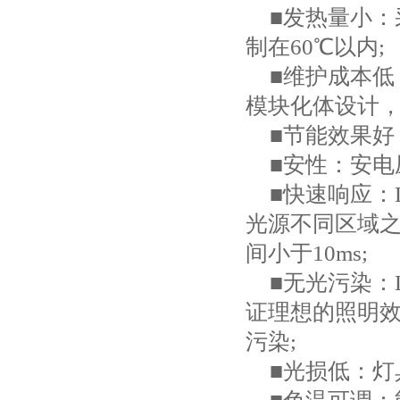
■发热量小：
制在
60
℃以内
;
■维护成本
模块化体设计
■节能效果
■安性：安电
■快速响应：
光源不同区域
间小于
10ms;
■无光污染：
证理想的照明
污染
;
■光损低：