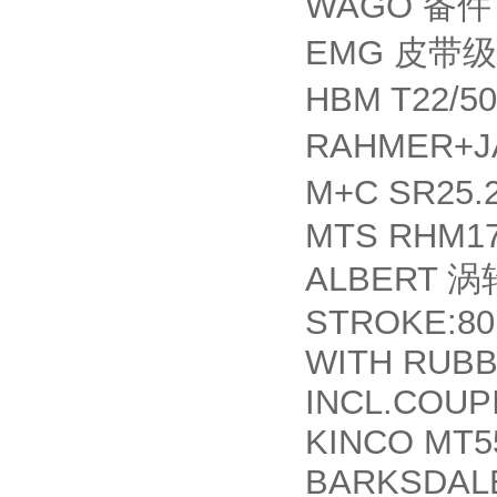
WAGO
备件
EMG
皮带级
HBM T22/5
RAHMER+
M+C SR25.
MTS RHM17
ALBERT
涡
STROKE:80
WITH RUBB
INCL.COUP
KINCO MT5
BARKSDALE