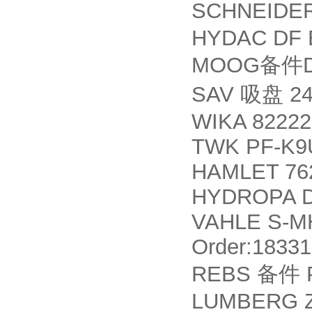
SCHNEIDE
HYDAC DF B
MOOG
备件
SAV
24
吸盘
WIKA 82222
TWK PF-K9
HAMLET 76
HYDROPA D
VAHLE S-MH
Order:18331
REBS
P
备件
LUMBERG 