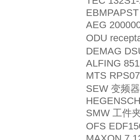
TEC 132S1
EBMPAPST 
AEG 20000
ODU recept
DEMAG DSU
ALFING 851
MTS RPS0
SEW
变频器
HEGENSCHE
SMW
工件
OFS EDF15
MAXON 7.12