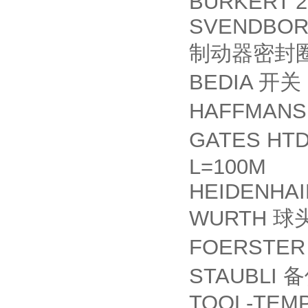
BURKERT 2
SVENDBORG 
制动器密封
BEDIA
开关
HAFFMANS
GATES HT
L=100M
HEIDENHAIN
WURTH
球
FOERSTE
STAUBLI
备
TOOL-TEMP