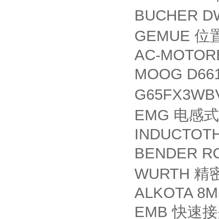
BUCHER DW
GEMUE
位
AC-MOTORE
MOOG D661
G65FX3WB
EMG
电感式
INDUCTOTH
BENDER R
WURTH
精
ALKOTA 8M
EMB
快速接