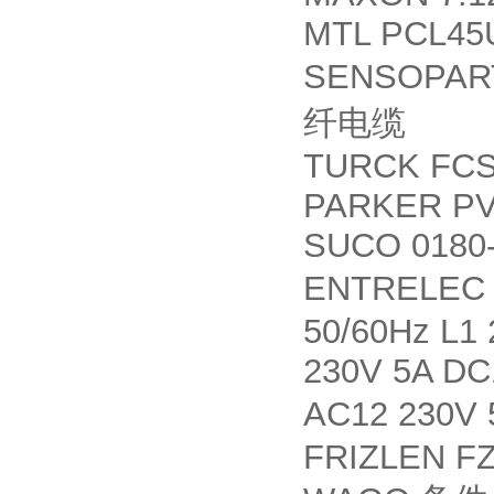
MTL PCL45
SENSOPART 
纤电缆
TURCK FCS
PARKER P
SUCO 0180-
ENTRELE
50/60Hz L1 
230V 5A DC
AC12 230V 
FRIZLEN F