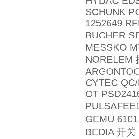
HYDAC EDS
SCHUNK PGN
1252649 RF
BUCHER SD
MESSKO M
NORELEM
ARGONTOOL
CYTEC QC/
OT PSD2416
PULSAFEED
GEMU 6101
BEDIA
开关