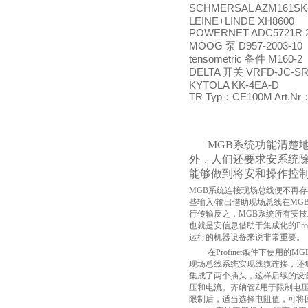
SCHMERSAL AZM161SK-
LEINE+LINDE XH8600
POWERNET ADC5721R 2
MOOG
D957-2003-10
泵
tensometric
M160-2
备件
DELTA
VRFD-JC-SR
开关
KYTOLA KK-4EA-D
TR Typ
CE100M Art.Nr
：
MGB
系统功能清楚
外，人们还要求安系统
能够做到将安和操作控
MGB
系统连接现场总线便不再存
些输入
/
输出借助现场总线在
MG
行传输反之，
MGB
系统所有安技
也就是安信息借助于集成化的
Pro
运行的机器设备来说非常重要。
在
Profinet
条件下使用的
MG
现场总线系统实现线缆连接，还
集成了两个插头，这样后续的设
压和电流。齐纳管
Z
用于限制电
限制后，适当选择电阻值，可将