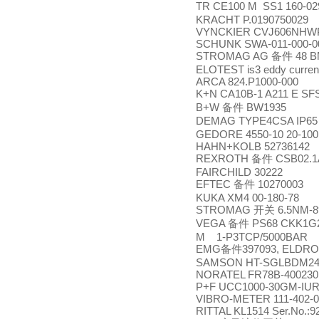
TR CE100 M SS1 160-0
KRACHT P.0190750029
VYNCKIER CVJ606NHW
SCHUNK SWA-011-000-00
STROMAG AG
48 BM
备件
ELOTEST is3 eddy curren
ARCA 824.P1000-000
K+N CA10B-1 A211 E SF
B+W
BW1935
备件
DEMAG TYPE4CSA IP65 
GEDORE 4550-10 20-10
HAHN+KOLB 52736142
REXROTH
CSB02.1A
备件
FAIRCHILD 30222
EFTEC
10270003
备件
KUKA XM4 00-180-78
STROMAG
6.5NM-8
开关
VEGA
PS68 CKK1
备件
M 1-P3TCP/5000BAR
EMG
397093, ELDRO-
备件
SAMSON HT-SGLBDM24
NORATEL FR78B-400230
P+F UCC1000-30GM-IUR
VIBRO-METER 111-402-00
RITTAL KL1514 Ser.No.:9