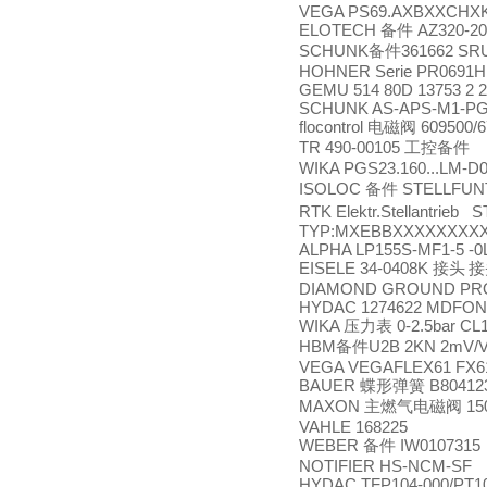
VEGA PS69.AXBXXCHX
ELOTECH
AZ320-20
备件
SCHUNK
361662 SR
备件
HOHNER Serie PR0691H 
GEMU 514 80D 13753 2 
SCHUNK AS-APS-M1-PGZN
flocontrol
609500/
电磁阀
TR 490-00105
工控备件
WIKA PGS23.160...LM-D
ISOLOC
STELLFUNT
备件
RTK Elektr.Stellantrieb S
TYP:MXEBBXXXXXXXXXXXX
ALPHA LP155S-MF1-5 -0
EISELE 34-0408K
接头
接
DIAMOND GROUND PRO
HYDAC 1274622 MDFON1
WIKA
0-2.5bar CL1
压力表
HBM
U2B 2KN 2mV/
备件
VEGA VEGAFLEX61 FX6
BAUER
B804123
蝶形弹簧
MAXON
15
主燃气电磁阀
VAHLE 168225
WEBER
IW0107315
备件
NOTIFIER HS-NCM-SF
HYDAC TFP104-000/PT1