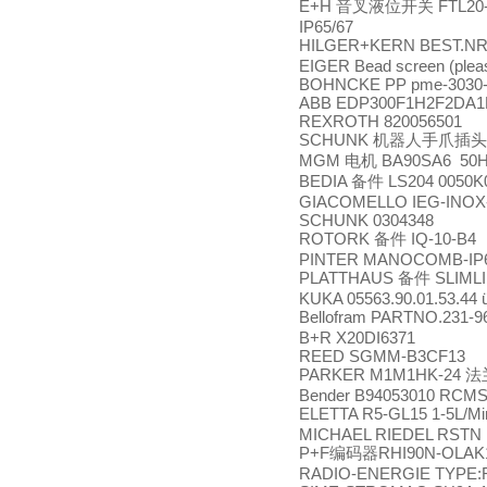
E+H
FTL20
音叉液位开关
IP65/67
HILGER+KERN BEST.NR.3
EIGER Bead screen (please
BOHNCKE PP pme-3030-1
ABB EDP300F1H2F2DA1D
REXROTH 820056501
SCHUNK
机器人手爪插头
MGM
BA90SA6 50HZ
电机
BEDIA
LS204 0050K
备件
GIACOMELLO IEG-INOX-
SCHUNK 0304348
ROTORK
IQ-10-B4
备件
PINTER MANOCOMB-IP65
PLATTHAUS
SLIMLI
备件
KUKA 05563.90.01.53.44 
Bellofram PARTNO.231-9
B+R X20DI6371
REED SGMM-B3CF13
PARKER M1M1HK-24
法
Bender B94053010 RCM
ELETTA R5-GL15 1-5L/M
MICHAEL RIEDEL RSTN
P+F
RHI90N-OLAK
编码器
RADIO-ENERGIE TYPE:R