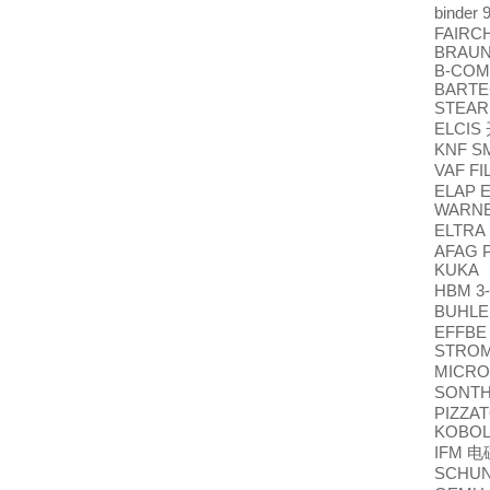
binder
FAIRCH
BRAUN
B-COM
BARTEC
STEARN
ELCIS
KNF S
VAF FI
ELAP E
WARN
ELTRA 
AFAG 
KUKA 
HBM 3-
BUHL
EFFBE 
STRO
MICRO
SONT
PIZZAT
KOBOL
IFM
电
SCHU