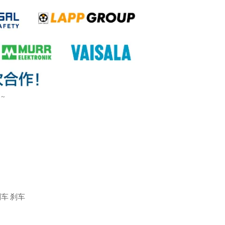
)～
刹车
刹车