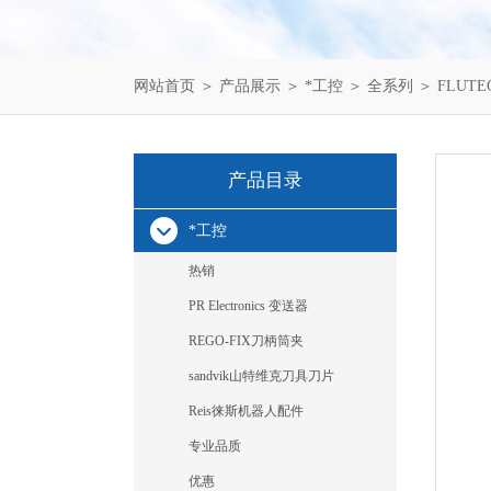
网站首页
＞
产品展示
＞
*工控
＞
全系列
＞ FLUTE
产品目录
*工控
热销
PR Electronics 变送器
REGO-FIX刀柄筒夹
sandvik山特维克刀具刀片
Reis徕斯机器人配件
专业品质
优惠