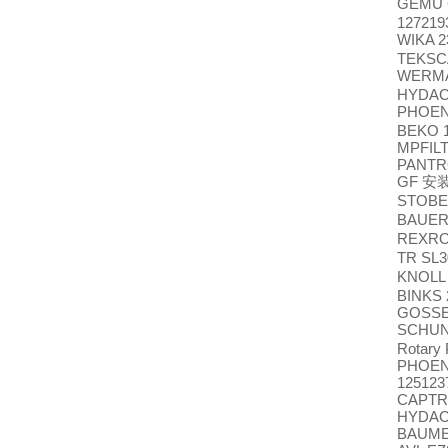
GEMU 
127219
WIKA 2
TEKSCA
WERMA
HYDAC
PHOE
BEKO 
MPFILT
PANTR
GF
安
STOBE
BAUE
REXR
TR SL3
KNOLL 
BINKS 
GOSSE
SCHU
Rotary
PHOENI
125123
CAPTRO
HYDAC
BAUMER