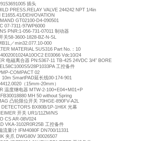
 99153691005
插头
ILD PRESS.RELAY VALVE 244242 NPT 1/4in
 E1655.41/DEH/OVATION
MAND GT02100-D4-090501
 07-7311-97WP6000
S PNR:1-056-731-07011
制动器
58-3600-1828-BZ-N-SL
开关
MB1L
min32.077.10-000
／
LTER MATERIAL SUS316 Part No.
10
：
4002001024A10OC2 E03066 Vdc10/24
ER
PN:5367-11 TB-425 24VDC 3/4" BORE
电磁离合器
EL58C1000S5/28P1033PA
工控备件
PMP-COMPACT 02
10m SmartPAD
00-174-901
延长线
4412.0020
15mm-20mm
（
）
ER
MTW-2-100+E04+M01+P
温度继电器
FB30018880 MH 50 without Spring
MAG
70HGE-890FV-A2L
凸轮限位开关
 DETECTORS BX80B/1P-1H6X
光幕
HEIMER
UR1/11ZM/NS
开关
O CS AR-08V024
D VKA-3102R0R25B
工控备件
IFM4080F DN700/11331
磁流量计
NK
DWG80V 30026507
夹爪