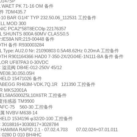
0147SP
L WAET PK 71-16 OM
备件
7DM435.7
件
-10 BAR G1/4" TYP 232.50.06_112531
工控备件
LL MOD 300
IC PCA2*58T8ECOlp 22176357
L SHUNTS 800A 60MV CLASS0.5
:IE58A NR:219-00448
备件
OTH
R930003284
备件
 Type: AU2.0 Nr: 21090803 0.5A48.62Hz 0.20mA
工控备件
H R901164366 HAD0 7-350-2X/2G04E-1N111-BA
备件
备件
OR UF87PA3 0-30VDC
C
DB4E-012-250V 45/12
溢流阀
E08.30.050.05H
ELD 15471026
备件
-ABEGG RH63M-VDK.7Q.1R 121390
工控备件
R MKS2001A
 EL58A5000Z5L10X6TR
工控备件
TM9900
度传感器
 AFC-75 560-30
工控备件
NVBV-M638-14
属
LD 1534196 φ32/20-100
工控备件
3018816+3030817+3028784
HAMMA RAPID 2.1 - 07.02.4.703 07.02.024+07.01.011
0280 D 010 BH4HC