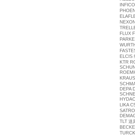
INFIC
PHOEN
ELAFL
NEXON 
TREL
FLUX F
PARK
WURT
FASTE
ELCIS
KTR RO
SCHUN
ROEMH
KRAU
SCHMA
DEPA D
SCHNE
HYDA
LIKA C
SATRO
DEMAG 
TLT
送
BECKER
TURC