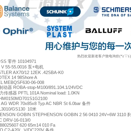
热烈欢迎新老客户致电询价(*≧▽≦
OSS
10104971
零件
V 55-55.0016
+
泵
电机
LER AX70/12 12EK .42SBA-K0
TEX 14 98Shore A
L MEBQSF630-06-008
ROBA-stop-M100/891.104.1/24VDC
制动器
PFTL 101A Nominal load: 1.0KN
力传感器
HM0150MD701S1G2100
 AG WDR 70x85x8 Typ AC NBR St 6.0bar
备件
3010/GS130 10
米
ENSON GOBIN STEPHENSON GOBIN 2 56 0410 24V=6W 3110
 DRV-16-013/0
8025607 620 65m14 010 Fa
 C2-A20/...V/DC220V
备件