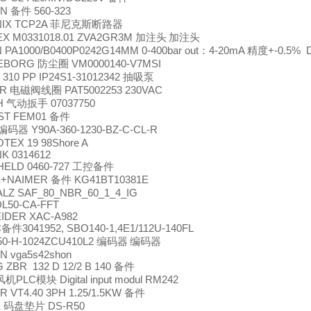
ON
560-323
备件
IX TCP2A
菲尼克斯断路器
EX M0331018.01 ZVA2GR3M
加注头
加注头
PA1000/B0400P0242G14MM 0-400bar out
4-20mA
+-0.5% 
：
精度
LEBORG
VM0000140-V7MSI
防尘圈
 310 PP IP24S1-31012342
抽吸泵
ER
PAT5002253 230VAC
电磁阀线圈
H
07037750
气动扳手
ST FEM01
备件
Y90A-360-1230-BZ-C-CL-R
编码器
TEX 19 98Shore A
K 0314612
ELD 0460-727
工控备件
S+NAIMER
KG41BT10381E
备件
LZ SAF_80_NBR_60_1_4_IG
L50-CA-FFT
IDER XAC-A982
C
3041952, SBO140-1,4E1/112U-140FL
备件
50-H-1024ZCU410L2
编码器
编码器
N vga5s42shon
ZBR 132 D 12/2 B 140
备件
PLC
Digital input modul RM242
风机
模块
 VT4.40 3PH 1.25/1.5KW
备件
K
DS-R50
码盘垫片