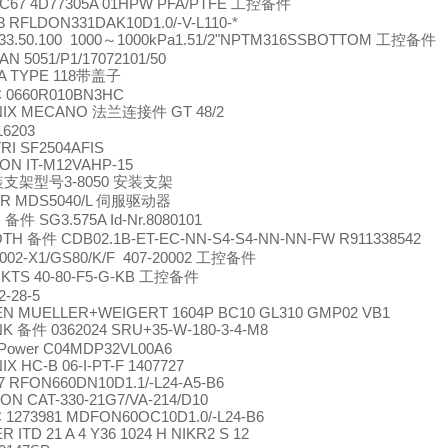
C67 4D77305A 01HPW PFA/PTFE
工控备件
3 RFLDON331DAK10D1.0/-V-L110-*
33.50.100 1000
1000kPa1.51/2"NPTM316SSBOTTOM
～
工控备件
N 5051/P1/17072101/50
 TYPE 118
带盖子
 0660R010BN3HC
NIX MECANO
GT 48/2
法兰连接件
16203
RI SF2504AFIS
ON IT-M12VAHP-15
3-8050
装支架型号
安装支架
R MDS5040/L
伺服驱动器
R
SG3.575A Id-Nr.8080101
备件
OTH
CDB02.1B-ET-EC-NN-S4-S4-NN-NN-FW R911338542
备件
002-X1/GS80/K/F 407-20002
工控备件
KTS 40-80-F5-G-KB
工控备件
2-28-5
N MUELLER+WEIGERT 1604P BC10 GL310 GMP02 VB1
NK
0362024 SRU+35-W-180-3-4-M8
备件
 Power C04MDP32VL00A6
X HC-B 06-I-PT-F 1407727
7 RFON660DN10D1.1/-L24-A5-B6
N CAT-330-21G7/VA-214/D10
 1273981 MDFON60OC10D1.0/-L24-B6
 ITD 21 A 4 Y36 1024 H NIKR2 S 12