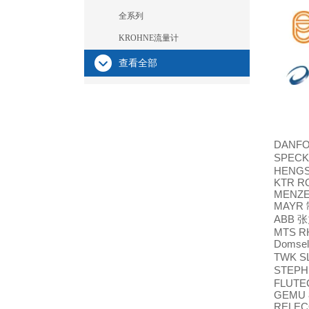
全系列
KROHNE流量计
查看全部
DANF
SPECK 
HENGST
KTR RO
MENZE
MAYR
ABB
张
MTS R
Domsel
TWK SL
STEPH
FLUTEC
GEMU 8
RELECO