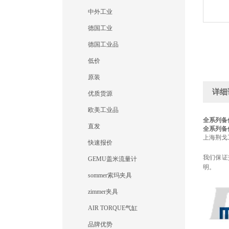
中外工业
德国工业
德国工业品
低价
原装
详细
优质货源
欧美工业品
全系列备件
直发
全系列备件
上海荆戈
快速报价
我们保证
GEMU盖米流量计
明。
sommer索玛夹具
zimmer夹具
AIR TORQUE气缸
品牌优势