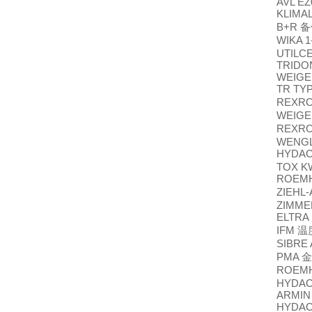
AVL EZ
KLIMA
B+R
备
WIKA 1
UTILCE
TRIDON
WEIGE
TR TYP
REXR
WEIGEL
REXROT
WENGL
HYDA
TOX KW
ROEMH
ZIEHL
ZIMME
ELTRA
IFM
温
SIBRE
PMA
金
ROEMHE
HYDAC 
ARMIN 
HYDAC 