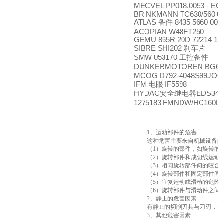
MECVEL PP018.0053 - EC
BRINKMANN TC630/560
ATLAS
8435 5660 00
备件
ACOPIAN W48FT250
GEMU 865R 20D 72214 1
SIBRE SHI202
刹车片
SMW 053170
工控备件
DUNKERMOTOREN BG65
MOOG D792-4048S99JO
IFM
IF5598
电眼
HYDAC
EDS34
安全继电器
1275183 FMNDW/HC160L
1
、运动部件的危害
这种危害主要来自机械设备
（
1
）旋转的部件，如旋转
（
2
）旋转部件和成切线运
（
3
）相同旋转部件间的咬
（
4
）旋转部件和固定部件
（
5
）往复运动或滑动的危
（
6
）旋转部件与滑动件之
2
、静止的危害因素
有静止的切削刀具与刀刃，
3
、其他危害因素