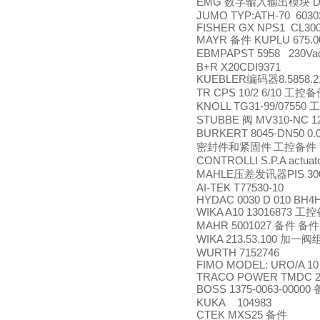
EMG
D
数字输入输出模块
JUMO TYP:ATH-70 6030
FISHER GX NPS1 CL300
MAYR
KUPLU 675.0
备件
EBMPAPST 5958 230V
B+R X20CDI9371
KUEBLER
8.5858.2
编码器
TR CPS 10/2 6/10
工控备
KNOLL TG31-99/07550
工
STUBBE
MV310-NC 1
阀
BURKERT 8045-DN50 0.0
密封件和紧固件
工控备件
CONTROLLI S.P.A actuat
MAHLE
PIS 30
压差发讯器
AI-TEK T77530-10
HYDAC 0030 D 010 BH4
WIKA A10 13016873
工控
MAHR 5001027
备件
备件
WIKA 213.53.100
加一阀
WURTH 7152746
FIMO MODEL: URO/A 10 
TRACO POWER TMDC 20
BOSS 1375-0063-00000
KUKA 104983
CTEK MXS25
备件