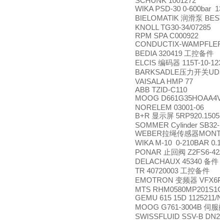
SCHUNK 1001272
WIKA PSD-30 0-600bar 
BIELOMATIK
BES
润滑泵
KNOLL TG30-34/07285
RPM SPA C000922
CONDUCTIX-WAMPFLE
BEDIA 320419
工控备件
ELCIS
115T-10-12
编码器
BARKSADLE
UD
压力开关
VAISALA HMP 77
ABB TZID-C110
MOOG D661G35HOAA4
NORELEM 03001-06
B+R
5RP920.1505
显示屏
SOMMER Cylinder SB32
WEBER
MONT
拉绳传感器
WIKA M-10 0-210BAR 0.
PONAR
Z2FS6-42
止回阀
DELACHAUX 45340
备件
TR 40720003
工控备件
EMOTRON
VFX6
变频器
MTS RHM0580MP201S1
GEMU 615 15D 1125211/
MOOG G761-3004B
伺服
SWISSFLUID SSV-B DN2