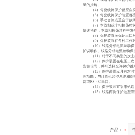
量的措施。
（
4
）每套线路保护都应自
（
5
）每套线路保护装置都
（
6
）手动合闸或重合于故
（
7
）本线相或非相振荡时
快速动作；本线相振荡过程中发
（
8
）保护装置应保证出口
（
9
）保护装置在各种工作
（
10
）线路分相电流差动保
护误动作。线路分相电流差动保
（
11
）对于不同类型的次主
（
12
）保护装置在电压二次
告警信号，并可选择允许保护跳
（
13
）保护装置应具有对时
理功能，与计算机监控系统和保
网或
RS-485
串口。
（
14
）保护装置宜采用站后
（
15
）线路两侧保护选型应
产品：