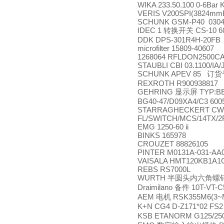
WIKA 233.50.100 0-6Bar K
VERIS V200SPI(3824mm
SCHUNK GSM-P40 0304
IDEC 1
CS-10 6
转换开关
DDK DPS-301R4H-20FB
microfilter 15809-40607
1268064 RFLDON2500CA
STAUBLI CBI 03.1100/IA/
SCHUNK APEV 85
订货
REXROTH R900938817
GEHRING
TYP:BE
显示屏
BG40-47/D09XA4/C3 6005
STARRAGHECKERT CW
FL/SWITCH/MCS/14TX/2
EMG 1250-60 ii
BINKS 165978
CROUZET 88826105
PINTER M0131A-031-AA
VAISALA HMT120KB1A1
REBS RS7000L
WURTH
半圆头内六角螺
Draimilano
10T-VT-C
备件
AEM
RSK355M6(3~M
电机
K+N CG4 D-Z171*02 FS
KSB ETANORM G125/250