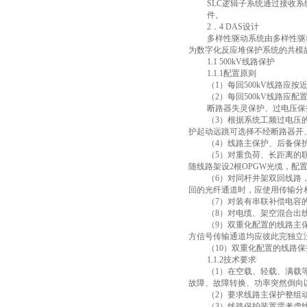
SLC
逻辑子系统通过接收系
件。
2
．
4 DAS
设计
多样性驱动系统由多样性驱
为数字化反应堆保护系统的共模
1.1 500kV
线路保护
1.1.1
配置原则
（
1
）每回
500kV
线路应按
（
2
）每回
500kV
线路应配
断路器失灵保护、过电压保
（
3
）根据系统工频过电压
护起动远跳可选择不经断路器开
（
4
）线路主保护、后备保
（
5
）对重负荷、长距离的
随线路架设
2
根
OPGW
光缆，配
（
6
）对同杆并架双回线路
回的光纤通道时，应使用传输分
（
7
）对装有串联补偿电容
（
8
）对电缆、架空混合出
（
9
）双重化配置的线路主
方信号传输通道均应彼此完独立
（
10
）双重化配置的线路保
1.1.2
技术要求
（
1
）在空载、轻载、满载
故障、故障转换、功率突然倒向
（
2
）要求线路主保护整组
（
3
）线路保护装置需考虑