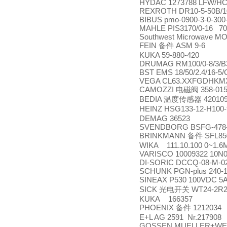
HYDAC 1273788 LFW/HC1
REXROTH DR10-5-50B/
BIBUS pmo-0900-3-0-300
MAHLE PIS3170/0-16 70
Southwest Microwave M
FEIN
ASM 9-6
备件
KUKA 59-880-420
DRUMAG RM100/0-8/3/B3
BST EMS 18/50/2.4/16-5/
VEGA CL63.XXFGDHKM
CAMOZZI
358-01
电磁阀
BEDIA
42010
温度传感器
HEINZ HSG133-12-H100
DEMAG 36523
SVENDBORG BSFG-478-
BRINKMANN
SFL850
备件
WIKA 111.10.100 0~1.6
VARISCO 10009322 10N
DI-SORIC DCCQ-08-M-0
SCHUNK PGN-plus 240-1
SINEAX P530 100VDC 5A
SICK
WT24-2R2
光电开关
KUKA 166357
PHOENIX
1212034
备件
E+L AG 2591 Nr.217908
GOSSEN MUELLER+WEIGE