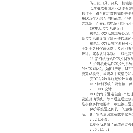
飞出的刀具、夹具、机械部
若对述危害因素不加以有效
操作等，都可能导致机械伤害事
用
DCS
作为综合控制系统。但是
常规岛．而秦山核电站则对循环
1
核电站控制系统设计
核电站控制系统由安
DCS
、
岛控制系统设置了部分硬接线的
核电站控制系统的多样性和
于对于各种仪表读数，及时排查
设计。冗余设计体现在：双电源
2
红沿河核电站
DCS
控制系
红沿河核电站
DCS
控制系统
MACS 6
系统。如图
1
所示。
MEL
要完成核岛、常规岛非安部分和
安
DCS
控制系统是设计重点
DCS
控制系统主要包括：反
2
．
1 RPC
设计
RPC
的每个通道包含
2
个处
设施驱动系统。每个通道通过接
足参数多样性要求．每组输出通
保护系统通道间及下间触发
结。电子隔离器设置在数字化保
2
．
2 ESF
设计
ESF
驱动逻辑子系统通过接
2
．
3 SLC
设计