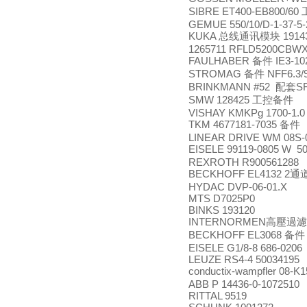
SIBRE ET400-EB800/60
GEMUE 550/10/D-1-37-5-
KUKA
1914
总线通讯模块
1265711 RFLD5200CBWX
FAULHABER
IE3-10
备件
STROMAG
NFF6.3/
备件
BRINKMANN #52
S
配套
SMW 128425
工控备件
VISHAY KMKPg 1700-1.0 
TKM 4677181-7035
备件
LINEAR DRIVE WM 08S-
EISELE 99119-0805 W 5
REXROTH R900561288
BECKHOFF EL4132 2
通
HYDAC DVP-06-01.X
MTS D7025P0
BINKS 193120
INTERNORMEN
高壓過濾
BECKHOFF EL3068
备件
EISELE G1/8-8 686-0206
LEUZE RS4-4 50034195
conductix-wampfler 08-K
ABB P 14436-0-1072510
RITTAL 9519