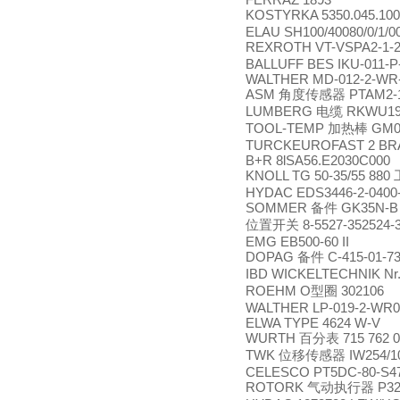
KOSTYRKA 5350.045.10
ELAU SH100/40080/0/1/00
REXROTH VT-VSPA2-1-2
BALLUFF BES IKU-011-P
WALTHER MD-012-2-WR-
ASM
PTAM2-
角度传感器
LUMBERG
RKWU19-
电缆
TOOL-TEMP
GM0
加热棒
TURCKEUROFAST 2 BRA
B+R 8lSA56.E2030C000
KNOLL TG 50-35/55 880
HYDAC EDS3446-2-0400
SOMMER
GK35N-B
备件
8-5527-352524-
位置开关
EMG EB500-60 II
DOPAG
C-415-01-7
备件
IBD WICKELTECHNIK Nr.0
ROEHM O
302106
型圈
WALTHER LP-019-2-WR03
ELWA TYPE 4624 W-V
WURTH
715 762 
百分表
TWK
IW254/1
位移传感器
CELESCO PT5DC-80-S4
ROTORK
P32
气动执行器