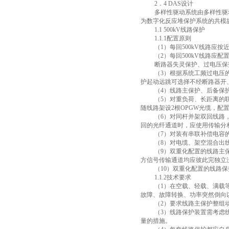
2
．
4 DAS
设计
多样性驱动系统由多样性驱
为数字化反应堆保护系统的共模
1.1 500kV
线路保护
1.1.1
配置原则
（
1
）每回
500kV
线路应按
（
2
）每回
500kV
线路应配
断路器失灵保护、过电压保
（
3
）根据系统工频过电压
护起动远跳可选择不经断路器开
（
4
）线路主保护、后备保
（
5
）对重负荷、长距离的
随线路架设
2
根
OPGW
光缆，配
（
6
）对同杆并架双回线路
回的光纤通道时，应使用传输分
（
7
）对装有串联补偿电容
（
8
）对电缆、架空混合出
（
9
）双重化配置的线路主
方信号传输通道均应彼此完独立
（
10
）双重化配置的线路保
1.1.2
技术要求
（
1
）在空载、轻载、满载
故障、故障转换、功率突然倒向
（
2
）要求线路主保护整组
（
3
）线路保护装置需考虑
量的措施。