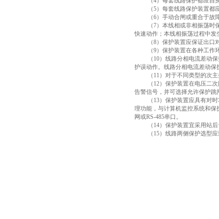
（
4
）每套线路保护都应自
（
5
）每套线路保护装置都
（
6
）手动合闸或重合于故
（
7
）本线相或非相振荡时
快速动作；本线相振荡过程中发
（
8
）保护装置应保证出口
（
9
）保护装置在各种工作
（
10
）线路分相电流差动保
护误动作。线路分相电流差动保
（
11
）对于不同类型的次主
（
12
）保护装置在电压二次
告警信号，并可选择允许保护跳
（
13
）保护装置应具有对时
理功能，与计算机监控系统和保
网或
RS-485
串口。
（
14
）保护装置宜采用站后
（
15
）线路两侧保护选型应