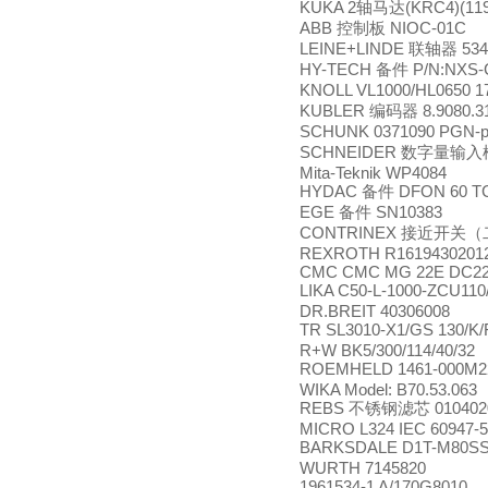
KUKA 2
(KRC4)(11
轴马达
ABB
NIOC-01C
控制板
LEINE+LINDE
534
联轴器
HY-TECH
P/N:NXS-C
备件
KNOLL VL1000/HL0650 1
KUBLER
8.9080.3
编码器
SCHUNK 0371090 PGN-pl
SCHNEIDER
数字量输入
Mita-Teknik WP4084
HYDAC
DFON 60 TC
备件
EGE
SN10383
备件
CONTRINEX
接近开关（
REXROTH R16194302012
CMC CMC MG 22E DC2
LIKA C50-L-1000-ZCU11
DR.BREIT 40306008
TR SL3010-X1/GS 130/K/
R+W BK5/300/114/40/32
ROEMHELD 1461-000M2
WIKA Model: B70.53.063
REBS
010402
不锈钢滤芯
MICRO L324 IEC 60947-5
BARKSDALE D1T-M80S
WURTH 7145820
1961534-1 A/170G8010