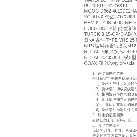
备件
BURKERT 00206610
MOOG D662-4010D02HA
SCHUNK
30073888
气缸
HBM K-T40B-500Q-MF-
HOERBIGER
比例溢流阀
TURCK BI15-CP40-AD4
SIKA
TYPE VHS 25
备件
MTS
M12
编码器通讯接头
RITTAL
SZ 4140
照明系统
RITTAL 2540500 E1
B
锁
型
COAX
3/2way co-axia
阀
1
、运动部件的危害
这种危害主要来自机械设备
（
1
）旋转的部件，如旋转
（
2
）旋转部件和成切线运
（
3
）相同旋转部件间的咬
（
4
）旋转部件和固定部件
（
5
）往复运动或滑动的危
（
6
）旋转部件与滑动件之
2
、静止的危害因素
有静止的切削刀具与刀刃，
3
、其他危害因素
飞出的刀具、夹具、机械部
若对述危害因素不加以有效