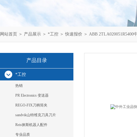
网站首页
＞
产品展示
＞
*工控
＞
快速报价
＞ ABB 2TLA020051R54
产品目录
*工控
热销
PR Electronics 变送器
REGO-FIX刀柄筒夹
sandvik山特维克刀具刀片
Reis徕斯机器人配件
专业品质