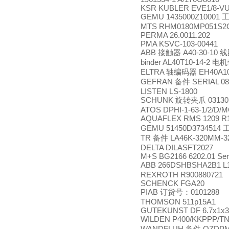
KSR KUBLER EVE1/8-VU
GEMU 1435000Z10001
MTS RHM0180MP051S2G
PERMA 26.0011.202
PMA KSVC-103-00441
ABB
A40-30-10
接触器
线
binder AL40T10-14-2
电机
ELTRA
EH40A1
轴编码器
GEFRAN
SERIAL 08
备件
LISTEN LS-1800
SCHUNK
03130
旋转夹爪
ATOS DPHI-1-63-1/2/D/
AQUAFLEX RMS 1209 R
GEMU 51450D3734514
TR
LA46K-320MM-32
备件
DELTA DILASFT2027
M+S BG2166 6202.01 Se
ABB 266DSHBSHA2B1 L1
REXROTH R900880721
SCHENCK FGA20
PIAB
0101288
订货号：
THOMSON 511p15A1
GUTEKUNST DF 6.7x1x3
WILDEN P400/KKPPP/TNU
WANDFLUH
QZDPM2