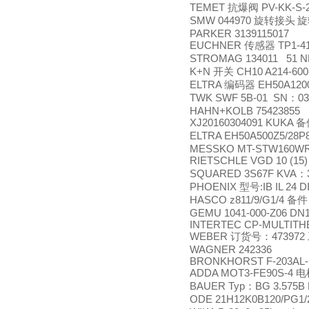
TEMET
PV-KK-S-
抗爆阀
SMW 044970
旋转接头
旋
PARKER 3139115017
EUCHNER
TP1-41
传感器
STROMAG 134011 51 N
K+N
CH10 A214-600
开关
ELTRA
EH50A120
编码器
TWK SWF 5B-01 SN
03
：
HAHN+KOLB 75423855
XJ20160304091 KUKA
备
ELTRA EH50A500Z5/28
MESSKO MT-STW160WR/
RIETSCHLE VGD 10 (1
SQUARED 3S67F KVA
：
PHOENIX
:IB IL 24 
型号
HASCO z811/9/G1/4
备件
GEMU 1041-000-Z06 DN
INTERTEC CP-MULTITH
WEBER
473972
订货号：
WAGNER 242336
BRONKHORST F-203AL-1
ADDA MOT3-FE90S-4
电
BAUER Typ
BG 3.575B
：
ODE 21H12K0B120/PG1