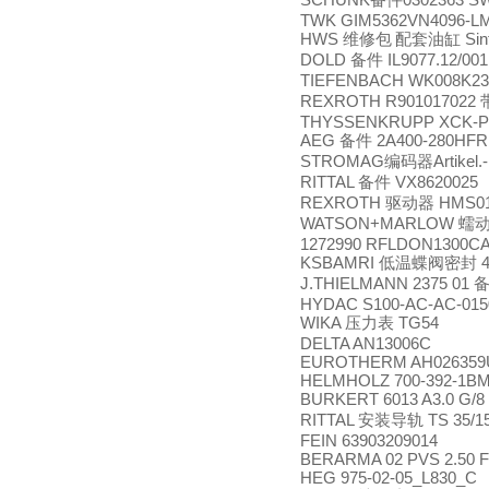
备件
TWK GIM5362VN4096-L
HWS
Sin
维修包
配套油缸
DOLD
IL9077.12/001
备件
TIEFENBACH WK008K2
REXROTH R901017022
THYSSENKRUPP XCK-P 
AEG
2A400-280HFR
备件
STROMAG
Artikel
编码器
RITTAL
VX8620025
备件
REXROTH
HMS01
驱动器
WATSON+MARLOW
蠕
1272990 RFLDON1300CA
KSBAMRI
4
低温蝶阀密封
J.THIELMANN 2375 01
HYDAC S100-AC-AC-015
WIKA
TG54
压力表
DELTA AN13006C
EUROTHERM AH026359U
HELMHOLZ 700-392-1B
BURKERT 6013 A3.0 G/8 
RITTAL
TS 35/1
安装导轨
FEIN 63903209014
BERARMA 02 PVS 2.50
HEG 975-02-05_L830_C