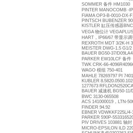
SOMMER
HM1030
备件
PINTER MANOCOMB -IP
FIAMA OP3-B-0010-DX-F
PINTSCH BUBENZER 902
KISTLER
BNC
缸压传感器
VEGA
VEGAPLUS
物位计
HART
IP66/67
，
带显示调
REXROTH MDT 3/2K-H 3 
MEISTER DWG-1.5 G1/2 
BAUER BG50-37/D09LA4
PARKER EW10LCF
备件
TWK CRK-66-4096R409
WAGO
750-401
模组
MAHLE 78269797 PI 740
KUBLER 8.5820.0500.102
1277673 RFLDON2520CAV
BAUER
BG50-11/
减速机
BWC 3130-065508
ACS 141000019
LTN-50
，
FINDER 94.92
EBNER VDWKKF225L/4-1
PARKER 590P-55331652
PIV DRIVES 103881
轴封
MICRO-EPSILON ILD 220
SCHUNK
0302363 SW