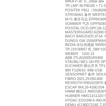
WIKA P-30 0...25bar abs 
TR LMP-30-PB100 + T1-
POSITEK P811
SN3826
（
STROMAG
WERTEX 2
备件
M+S
EPRM160CD
液压马达
SOMMER
GPP5030
气爪
POSITAL OCD-DPC1B-1
MASTERGUARD A2000 6SU
BACO BANJ51DC1F1A PR
DUNGS GW 150A5PMAX=
BEDIA
50000
水位传感器
TR 219-00657 IE_58A*
WEBER 1332.14
ABB 2TLA020051R5400
STAUBLI ME1-18+PE-SP
EUCHNER
TP1
限位开关
IBR F120010 IMB-USB
SENSOPART
SEN-
备件
FIBRO 2021.29.050.600
REXROTH R901029970
ESCAP 8HL18-416E/204
HAWA
AWI2SB30
物位计
HUBNER HMG11S13Z0 S
HYDAC EDS348-5-400-0
GEMU 41740D71140
工