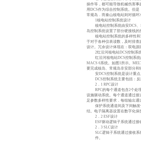
操作等，都可能导致机械伤害事
用
DCS
作为综合控制系统。但是
常规岛．而秦山核电站则对循环
1
核电站控制系统设计
核电站控制系统由安
DCS
、
岛控制系统设置了部分硬接线的
核电站控制系统的多样性和
于对于各种仪表读数，及时排查
设计。冗余设计体现在：双电源
2
红沿河核电站
DCS
控制系
红沿河核电站
DCS
控制系统
MACS 6
系统。如图
1
所示。
MEL
要完成核岛、常规岛非安部分和
安
DCS
控制系统是设计重点
DCS
控制系统主要包括：反
2
．
1 RPC
设计
RPC
的每个通道包含
2
个处
设施驱动系统。每个通道通过接
足参数多样性要求．每组输出通
保护系统通道间及下间触发
结。电子隔离器设置在数字化保
2
．
2 ESF
设计
ESF
驱动逻辑子系统通过接
2
．
3 SLC
设计
SLC
逻辑子系统通过接收系
件。