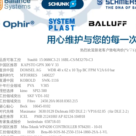
热烈欢迎新老客户致电询价(*≧▽≦
品质可靠工控
Staubli
15.0686C3-21 16BL-CS/M32/70-C3
中国区推荐
KAPSTO GPN 300 V 33
直供中国
DOMSEL AG
WDR 48 x 62 x 10 Typ BC FPM V2A 6.0 bar
微利时代
MTORRES
1400227
直通中国
KOBOLD
SWK-1116
十年行业领域
PVA
V305
理想选择
kimo
SPI2-500
工控领域突出
SKF VD1-102
工控领域突出
Fibro
2450.20A 0618.0363.215
省心贴心
Beck
16645-0102
时代先锋
Maximator
3630.0129 Dichtsatz HD DLE 2 / VP16.02.05
（
f
ü
r DLE 2-2
）
诚意推荐
ICEL
PMB 2124100J AP 82124-104918
专家集成报价
heidenhain
658718-03
中国区推荐
Mita-Teknik WP4200 CONTROLLER 9784201 - 10-01
工控领域突出
HSB
Beta-80-SOS-M-2550-1514-1860-2SA-1-VL