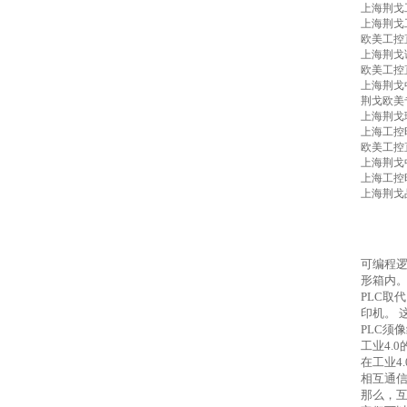
上海荆戈
上海荆戈
欧美工控
上海荆戈
欧美工控
上海荆戈
荆戈欧美
上海荆戈
上海工控
欧美工控
上海荆戈
上海工控
上海荆戈
可编程
形箱内
PLC
取代
印机。 
PLC
须像
工业
4.0
在工业
4.
相互通
那么，