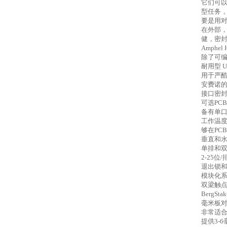
它们可
型任务
要是用
在外部
健，密
Amphel 
除了可
耐用型
U
用于严
安费诺
接口密
可选
PCB
备有单
工作温
够在
PCB
垂直和
单排和
2-25
位
/
退出锁
模块化
双梁触
BergSta
毫米板
非常适
提供
3-6