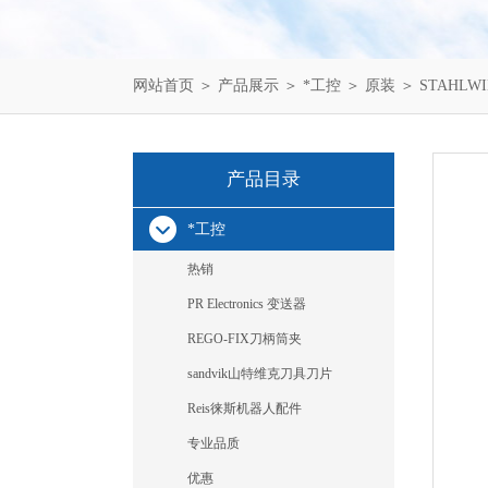
网站首页
＞
产品展示
＞
*工控
＞
原装
＞ STAHLWI
产品目录
*工控
热销
PR Electronics 变送器
REGO-FIX刀柄筒夹
sandvik山特维克刀具刀片
Reis徕斯机器人配件
专业品质
优惠