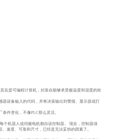
器其实是可编程计算机，封装在能够承受极温度和湿度的矩
传感器设备输入的代码，并将决策输出到警报、显示器或打
厂条件变化，不像
PLC
那么灵活。
每个机器人或伺服电机都自设控制器。 现在，控制器须
活、速度、可靠和尺寸，已经是无法妥协的因素了。