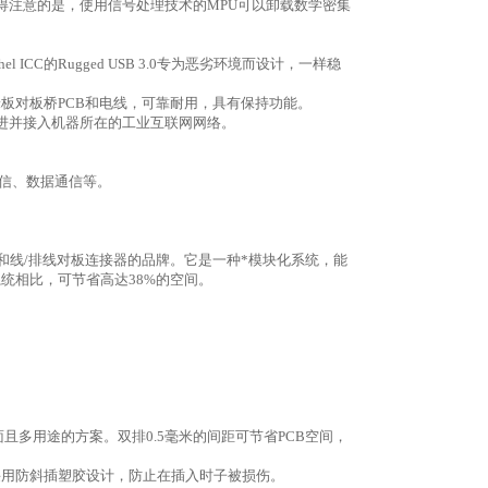
得注意的是，使用信号处理技术的
MPU
可以卸载数学密集
el ICC
的
Rugged USB 3.0
专为恶劣环境而设计，一样稳
米板对板桥
PCB
和电线，可靠耐用，具有保持功能。
进并接入机器所在的工业互联网网络。
信、数据通信等。
和线
/
排线对板连接器的品牌。它是一种*模块化系统，能
系统相比，可节省高达
38%
的空间。
面且多用途的方案。双排
0.5
毫米的间距可节省
PCB
空间，
采用防斜插塑胶设计，防止在插入时子被损伤。