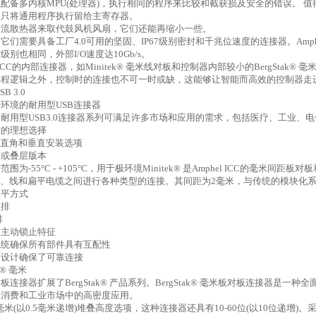
以配备多内核
MPU(
处理器
)
，执行相同的程序来比较和截获损及安全的错误。 值
，只将通用程序执行留给主寄存器。
对流散热器来取代鼓风机风扇，它们还能再缩小一些。
，它们需要具备工厂
4.0
可用的坚固、
IP67
级别密封和千兆位速度的连接器。
Amph
封级别也相同，外部
I/O
速度达
10Gb/s
。
ICC
的内部连接器，如
Minitek®
毫米线对板和控制器内部较小的
BergStak®
毫
编程逻辑之外，控制时的连接也不可一时或缺，这能够让智能而高效的控制器走
SB 3.0
酷环境的耐用型
USB
连接器
的耐用型
USB3.0
连接器系列可满足许多市场和应用的需求，包括医疗、工业、电
封的理想选择
直角和垂直安装选项
口或叠层版本
度范围为
-55
°
C - +105
°
C
，用于极环境
Minitek®
是
Amphel ICC
的毫米间距板对板
、线和扁平电缆之间进行各种类型的连接。其间距为
2
毫米，与传统的模块化
水平方式
双排
排
和主动锁止特征
系统确保所有部件具有互配性
点设计确保了可靠连接
k®
毫米
对板连接器扩展了
BergStak®
产品系列。
BergStak®
毫米板对板连接器是一种全
合消费和工业市场中的高密度应用。
毫米
(
以
0.5
毫米递增
)
堆叠高度选项，这种连接器还具有
10-60
位
(
以
10
位递增
)
。