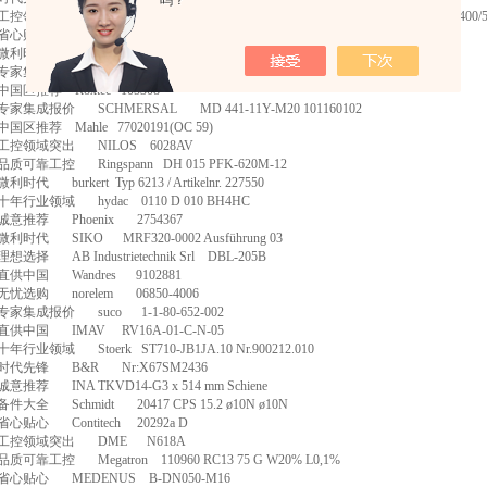
吗？
工控领域突出
AEG
MOTORE TRIFASE AM 90L CA2 2 POLI KW 2,2 V.230/400/
省心贴心
heidenhain
634265-05
微利时代
heidenhain
1109258-01
专家集成报价
Honsberg
NG1-015ND1
中国区推荐
Roxtec
105308
专家集成报价
SCHMERSAL
MD 441-11Y-M20 101160102
中国区推荐
Mahle
77020191(OC 59)
工控领域突出
NILOS
6028AV
品质可靠工控
Ringspann
DH 015 PFK-620M-12
微利时代
burkert
Typ 6213 / Artikelnr. 227550
十年行业领域
hydac
0110 D 010 BH4HC
诚意推荐
Phoenix
2754367
微利时代
SIKO
MRF320-0002 Ausf
ü
hrung 03
理想选择
AB Industrietechnik Srl
DBL-205B
直供中国
Wandres
9102881
无忧选购
norelem
06850-4006
专家集成报价
suco
1-1-80-652-002
直供中国
IMAV
RV16A-01-C-N-05
十年行业领域
Stoerk
ST710-JB1JA.10 Nr.900212.010
时代先锋
B&R
Nr:X67SM2436
诚意推荐
INA TKVD14-G3 x 514 mm Schiene
备件大全
Schmidt
20417 CPS 15.2 ø10N ø10N
省心贴心
Contitech
20292a D
工控领域突出
DME
N618A
品质可靠工控
Megatron
110960 RC13 75 G W20% L0,1%
省心贴心
MEDENUS
B-DN050-M16