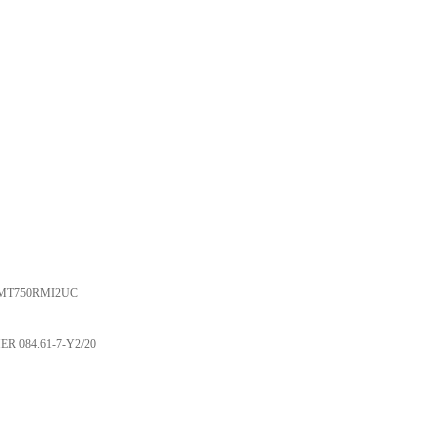
 SMT750RMI2UC
R 084.61-7-Y2/20