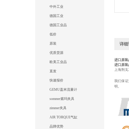
中外工业
德国工业
德国工业品
低价
原装
详细
优质货源
进口原装品
欧美工业品
进口原装品
上海荆戈
直发
快速报价
我们保证
明。
GEMU盖米流量计
sommer索玛夹具
zimmer夹具
AIR TORQUE气缸
品牌优势