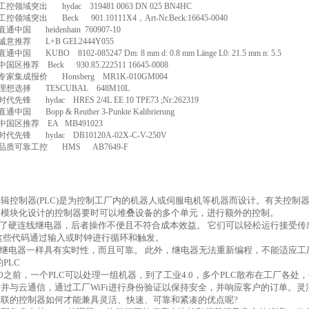
工控领域突出
hydac
319481 0063 DN 025 BN4HC
工控领域突出
Beck
901.10111X4
，
Art-Nr.Beck:16645-0040
直通中国
heidenhain
760907-10
诚意推荐
L+B GEL2444Y055
直通中国
KUBO
8102-085247 Dm: 8 mm d: 0.8 mm Länge L0: 21.5 mm n: 5.5
中国区推荐
Beck
930.85.222511 16645-0008
专家集成报价
Honsberg
MR1K-010GM004
理想选择
TESCUBAL
648M10L
时代先锋
hydac
HRES 2/4L EE 10 TPE73 ;Nr:262319
直通中国
Bopp & Reuther 3-Punkte Kalibrierung
中国区推荐
EA
MB491023
时代先锋
hydac
DB10120A-02X-C-V-250V
品质可靠工控
HMS
AB7649-F
逻辑控制器
(PLC)
是为控制工厂内的机器人或伺服电机等机器而设计。有关控制
。模块化设计的控制器要时可以堆叠设备的多个单元，进行额外的控制。
了硬连线继电器，后者操作不便且不符合成本效益。 它们可以轻松运行接受
这些代码通过输入或时钟进行循环和触发。
继电器一样具有实时性，而且可靠。 此外，继电器无法重新编程，不能适应工
的
PLC
0
之前，一个
PLC
可以处理一组机器，到了工业
4.0
，多个
PLC
散布在工厂各处，
信并与云通信，通过工厂
WiFi
进行身份验证以保持安全，并响应客户的订单。灵
互联的控制器如何才能兼具灵活、快速、可靠和紧凑的优点呢
?