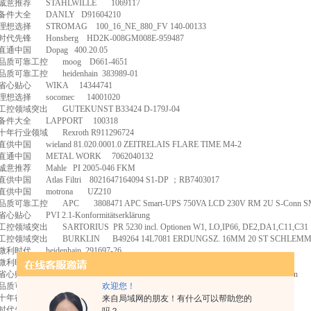
诚意推荐
STAHLWILLE
1069117
备件大全
DANLY
D91604210
理想选择
STROMAG
100_16_NE_880_FV 140-00133
时代先锋
Honsberg
HD2K-008GM008E-959487
直通中国
Dopag
400.20.05
品质可靠工控
moog
D661-4651
品质可靠工控
heidenhain
383989-01
省心贴心
WIKA
14344741
理想选择
socomec
14001020
工控领域突出
GUTEKUNST B33424 D-179J-04
备件大全
LAPPORT
100318
十年行业领域
Rexroth R911296724
直供中国
wieland 81.020.0001.0 ZEITRELAIS FLARE TIME M4-2
直通中国
METAL WORK
7062040132
诚意推荐
Mahle
PI 2005-046 FKM
直供中国
Atlas Filtri
8021647164094 S1-DP
；
RB7403017
直供中国
motrona
UZ210
品质可靠工控
APC
3808471 APC Smart-UPS 750VA LCD 230V RM 2U S-Conn
省心贴心
PVI 2.1-Konformitätserklärung
工控领域突出
SARTORIUS
PR 5230 incl. Optionen W1, LO,IP66, DE2,DA1,C11,C31
工控领域突出
BURKLIN
B49264 14L7081 ERDUNGSZ. 16MM 20 ST SCHLEMME
微利时代
heidenhain
291697-26
微利时代
W&T
11025 Steckernetzteil 24V, 0,75A (Euro)
省心贴心
MSE
33246161 Durchsteckfiltertuch 800 GA4/KD25/TD/GK Membran
品质可靠工控
SIEMENS
欢迎您！
6FC5851-1XG46-3YA0
十年行业领域
GUTEKUNST VD-212E
来自局域网的朋友！有什么可以帮助您的
时代先锋
Master Grid FR2:GHV203078F0