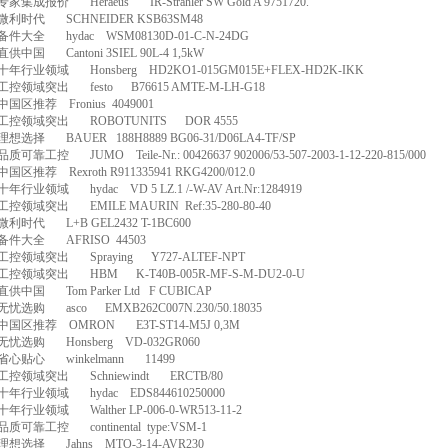
专家集成报价
Heraeus
IR-Strahler SW Gold A 9751720.
微利时代
SCHNEIDER KSB63SM48
备件大全
hydac
WSM08130D-01-C-N-24DG
直供中国
Cantoni 3SIEL 90L-4 1,5kW
十年行业领域
Honsberg
HD2KO1-015GM015E+FLEX-HD2K-IKK
工控领域突出
festo
B76615 AMTE-M-LH-G18
中国区推荐
Fronius
4049001
工控领域突出
ROBOTUNITS
DOR 4555
理想选择
BAUER
188H8889 BG06-31/D06LA4-TF/SP
品质可靠工控
JUMO
Teile-Nr.: 00426637 902006/53-507-2003-1-12-220-815/000
中国区推荐
Rexroth R911335941 RKG4200/012.0
十年行业领域
hydac
VD 5 LZ.1 /-W-AV Art.Nr:1284919
工控领域突出
EMILE MAURIN
Ref:35-280-80-40
微利时代
L+B GEL2432 T-1BC600
备件大全
AFRISO
44503
工控领域突出
Spraying
Y727-ALTEF-NPT
工控领域突出
HBM
K-T40B-005R-MF-S-M-DU2-0-U
直供中国
Tom Parker Ltd
F CUBICAP
无忧选购
asco
EMXB262C007N.230/50.18035
中国区推荐
OMRON
E3T-ST14-M5J 0,3M
无忧选购
Honsberg
VD-032GR060
省心贴心
winkelmann
11499
工控领域突出
Schniewindt
ERCTB/80
十年行业领域
hydac
EDS844610250000
十年行业领域
Walther LP-006-0-WR513-11-2
品质可靠工控
continental
type:VSM-1
理想选择
Jahns
MTO-3-14-AVR230