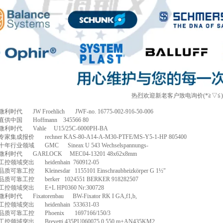
热烈欢迎新老客户致电询价(*≧▽≦
微利时代
JW Froehlich
JWF-no. 16775-002-916-50-006
直供中国
Hoffmann
345566 80
微利时代
Vahle
U15/25C-6000PH-BA
专家集成报价
rechner KAS-80-A14-A-M30-PTFE/MS-Y5-1-HP 805400
十年行业领域
GMC
Sineax U 543 Wechselspannungs-
微利时代
GARLOCK
MEC04-13201 48x62x8mm
工控领域突出
heidenhain
760912-05
品质可靠工控
Kleinesdar
1155101 Einschraubheizkörper G 1
½
"
品质可靠工控
berker
1024551 BERKER 918282507
工控领域突出
E+L HP0360 Nr:300728
微利时代
Fixatorenbau
BW-Fixator RK I GA,f1,b,
工控领域突出
heidenhain
533631-03
品质可靠工控
Phoenix
1697166/150/3
工控领域突出
Brevetti 435PU060075 0,550 m+AN435KM2