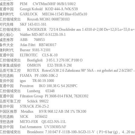
诚意推荐
PEM
CWTMini50HF 06/B/1/100/2
直通中国
Georgii Kobold
KOD 444-A /WK/S59
微利时代
GARLOCK
MEC04-11545 Blue-65x85x10
工控领域突出
Rexroth MC061 0608730103
时代先锋
SKF 143-011-161
工控领域突出
KNOERZER
72/1/4 Druckfeder aus 1.4310 d=2,00 De=12,0 Lo=55,0 n=
省心贴心
Walther MD-007-0-S1220-19-1
诚意推荐
ABB
768953
备件大全
Atlas Filtri
RB7403017
微利时代
Burster
9181-V2101
直通中国
ELTROTEC
CLS-K-10
工控领域突出
Bonfiglioli
3 05 L 3 276 HC P100 O
专家集成报价
OMRON
E32-T81R-S 2M
品质可靠工控
ROTEX
RotexGS38 2.6 Zahnkranz 98
°
ShA
–
rot gebohrt auf 2.6/25H7 -
无忧选购
FIAMA
PF-1000-10K-2
直供中国
igus
TR.60.19.1000
直通中国
Proxitron
IKO 100.38 G S4 2029PC
工控领域突出
Lumberg
65348
直通中国
Filtration Group
PI 3608-014 FKM, 78283392
品质可靠工控
Schlick
99022
直供中国
STRACK Z56-25-2
中国区推荐
Metallux
HVR 968.12 AB 1M 1% TK100
无忧选购
SICK
1056432
理想选择
METO-FER
QE-022-NS-11L
直供中国
End Armaturen
UV330305/AF
工控领域突出
Bronkhorst
7.10.047 F-111B-100-AGD-11-V
（
P1=6 bar (g)
，
4...20 m