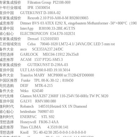
专家集成报价
Filtration Group
PI2108-069
十年行业领域
IPR
15030054
直供中国
GUTEKUNST D-100A-02
专家集成报价
Rexroth 2.10 P10-A00-0-M R928019065
诚意推荐
Dittmer BVS 03 ATEX E292 X, eingebautem Meßumformer -50
°
+800
°
C
（
190
直通中国
InterApp
B30100.33-2BE.4GT.TS
省心贴心
ELECTRONICON
E54.E70-102E51
专家集成报价
Dressel
1121010503
工控领域突出
Celsa
70040-1020 LM72-4.1/ 24VAC/DC LED 5 mm rot
备件大全
asco
SCE353A237.24/DC
理想选择
GARLOCK
MEC04-11912 20x35x8
诚意推荐
ACAM
1537 PT2G-SM5.3
专家集成报价
GUTEKUNST D-239A-03
直供中国
ULT LAS 0260.0-HD.19.10.5014
备件大全
Transfos MARY
MCP8000 nr:T12B42FD00000
中国区推荐
Funke
TPL 00-K-30-12
；
818450
无忧选购
DEIF
MTR-4-215
备件大全
Weko
624540
时代先锋
Glamox MAXZ67 236HF 110-254V/50-60Hz TW PC M20
直供中国
GALVI
RMV.080.080
微利时代
Robatech
148510;Heizteil SX 1N Diamond
省心贴心
heidenhain
760907-03
微利时代
ENERPAC
STL S92
理想选择
Honeywell
FK06-3 4AA
诚意推荐
Thies CLIMA
4.3519.00.141
理想选择
Knoll
TG 40-42/30 285-0-0-0-1-0-0-0-0-0