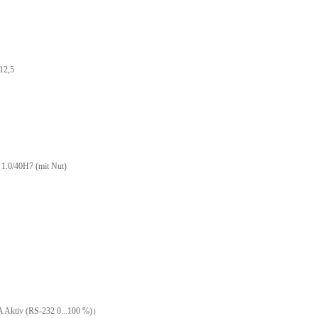
12,5
 1.0/40H7 (mit Nut)
A Aktiv (RS-232 0...100 %)
）