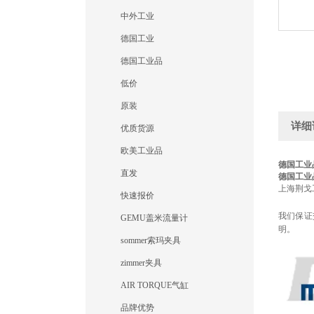
中外工业
德国工业
德国工业品
低价
原装
详细
优质货源
欧美工业品
德国工业
直发
德国工业
上海荆戈
快速报价
我们保证
GEMU盖米流量计
明。
sommer索玛夹具
zimmer夹具
AIR TORQUE气缸
品牌优势