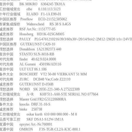
直供中国
BK MIKRO
6304245 TK91A
工控领域突出
elbe
0.110.113.5123
十年行业领域
ELABO
F1-1A E99-01
中国区推荐
Preeflow
ECO-21152;505062
专家集成报价
Walterscheid
RS 38 S A4GS
诚意推荐
RSF Art.Nr.: 1151777-05
诚意推荐
Honsberg
HD1K-025GM005
理想选择
PAULY
PLG4761210216/39/3/60x30/-/20/14/St/e2 /2M12 /2M20 /z1s /24
中国区推荐
GUTEKUNST C420-10
理想选择
Donaldson
1A21392373 440
直供中国
STASTO SLN-M18-RB
时代先锋
finder
40.62.9.024.0000
时代先锋
AL Gummi
450196/AD116
直供中国
ULT ULT 06.1.106
备件大全
BOSCHERT
VT2 50-80 VIERKANT 51 MM
时代先锋
ZURC
DCB48 Vac;Code Z22110
诚意推荐
GUTEKUNST D-056B
理想选择
NORD
SK 205E-221-340-A 275222309
工控领域突出
A+R
KHF511-A60-STE SERIAL NO 077664
理想选择
Master Grid FR2:G51220680RA
备件大全
knocks
DRF.31-10-S
诚意推荐
binks
250738
工控领域突出
oskar kurth
610 000 080.000 - M 8
品质可靠工控
SKF DSA1-S12W-1M1A
直通中国
opsytec Art.-Nr.760001
直通中国
OMRON
F3S-TGR-CL2A-K3C-800.1