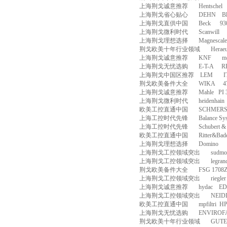
上海荆戈诚意推荐
Hentschel
上海荆戈省心贴心
DEHN
B
上海荆戈直供中国
Beck
93
上海荆戈微利时代
Scanwill
上海荆戈理想选择
Magnescal
荆戈欧美十年行业领域
Herae
上海荆戈诚意推荐
KNF
m
上海荆戈无忧选购
E-T-A
R
上海荆戈中国区推荐
LEM
I
荆戈欧美备件大全
WIKA
4
上海荆戈诚意推荐
Mahle
PI 
上海荆戈微利时代
heidenhain
欧美工控直通中国
SCHMER
上海工控时代先锋
Balance Sy
上海工控时代先锋
Schubert & 
欧美工控直通中国
Ritter&Bad
上海荆戈理想选择
Domino
上海荆戈工控领域突出
sudmo
上海荆戈工控领域突出
legran
荆戈欧美备件大全
FSG 1708Z
上海荆戈工控领域突出
riegler
上海荆戈诚意推荐
hydac
ED
上海荆戈工控领域突出
NEID
欧美工控直通中国
mpfiltri
HP
上海荆戈无忧选购
ENVIROF
荆戈欧美十年行业领域
GUTE