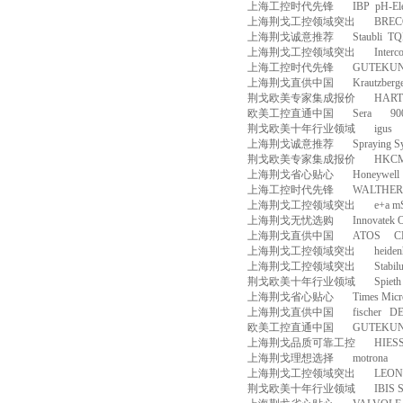
上海工控时代先锋
IBP
pH-Ele
上海荆戈工控领域突出
BREC
上海荆戈诚意推荐
Staubli
TQ
上海荆戈工控领域突出
Interc
上海工控时代先锋
GUTEKUN
上海荆戈直供中国
Krautzberg
荆戈欧美专家集成报价
HART
欧美工控直通中国
Sera
90
荆戈欧美十年行业领域
igus
上海荆戈诚意推荐
Spraying S
荆戈欧美专家集成报价
HKC
上海荆戈省心贴心
Honeywell
上海工控时代先锋
WALTHER
上海荆戈工控领域突出
e+a m
上海荆戈无忧选购
Innovatek
上海荆戈直供中国
ATOS
C
上海荆戈工控领域突出
heiden
上海荆戈工控领域突出
Stabil
荆戈欧美十年行业领域
Spieth
上海荆戈省心贴心
Times Micr
上海荆戈直供中国
fischer
D
欧美工控直通中国
GUTEKUN
上海荆戈品质可靠工控
HIES
上海荆戈理想选择
motrona
上海荆戈工控领域突出
LEON
荆戈欧美十年行业领域
IBIS 