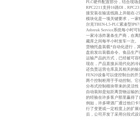
PLC
硬件配置部分，结合现场
RPC2211
支持
16
路
DI
，
RPC23
接安装在输送线路上并能在
-2
模块化是一项关键要求，一家
尔克
TBEN-L5-PLC
紧凑型
IP67
Asbreuk Service
系统每小时可
一家冷冻炸薯条生产商，在离
藏库之间每半小时发车一次。
货物托盘装载*自动化进行，
盘前发出装载命令。食品生产
运输产品的方式，已经被可容
现在，产品直接从现代化的冷
还负责运营仓库及其相关的输
FEN20
设备可以使控制台的开
两个控制柜用于手动控制。它
分布式控制模块带来的灵活性
自动装卸是短距离货物运输的
的经验在许多客户那里赢得了
例如，许多啤酒厂通过他们卡
行了变更或一定程度上的扩展
后，公司开发了采用分段式设