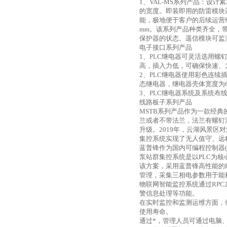
1
、
VAL-MS
系列产品：设计紧
的宽度。即装即用的防雷模块
能，极地便于客户的后续运营
mm
。该系列产品种类齐全，
保护器的状态。遥信模块可监
电子接口系列产品
1
、
PLC
继电器可灵活选用螺
高，插入力低，可确保快速、
2
、
PLC
继电器使用彩色连续
态继电器，继电器壳体宽度为
3
、
PLC
继电器系统及系统布
线路板子系列产品
MSTB
系列产品作为一款经典
兰或者不带法兰，法兰有螺钉
升级。
2019
年，云湖风景区对
集控系统实现了无人值守、远
蓝普锋作为国内可编程控制器
泵站群集控系统是以
PLC
为核
该方案，采用蓝普锋高性能的
管理，采集三相电参数用于能
物联网智能监控系统通过
RPC
警信息处理等功能。
在实时监控和监测运维方面，
使用寿命。
通过*，管理人员可通过电脑