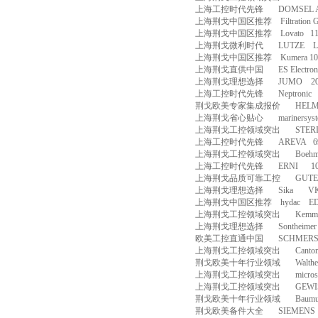
上海工控时代先锋
DOMSEL 
上海荆戈中国区推荐
Filtration 
上海荆戈中国区推荐
Lovato
1
上海荆戈微利时代
LUTZE
L
上海荆戈中国区推荐
Kumera 1
上海荆戈直供中国
ES Electro
上海荆戈理想选择
JUMO
2
上海工控时代先锋
Neptronic
荆戈欧美专家集成报价
HEL
上海荆戈省心贴心
marinersys
上海荆戈工控领域突出
STER
上海工控时代先锋
AREVA
6
上海荆戈工控领域突出
Boehm
上海工控时代先锋
ERNI
1
上海荆戈品质可靠工控
GUTE
上海荆戈理想选择
Sika
V
上海荆戈中国区推荐
hydac
ED
上海荆戈工控领域突出
Kemml
上海荆戈理想选择
Sontheimer
欧美工控直通中国
SCHMER
上海荆戈工控领域突出
Canto
荆戈欧美十年行业领域
Walth
上海荆戈工控领域突出
micros
上海荆戈工控领域突出
GEWI
荆戈欧美十年行业领域
Baumu
荆戈欧美备件大全
SIEMENS