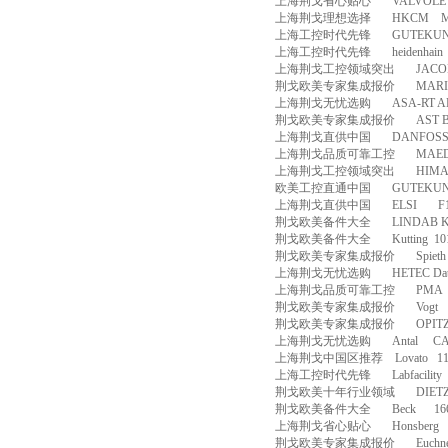
上海荆戈省心贴心
VALVOLE
上海荆戈理想选择
HKCM
M
上海工控时代先锋
GUTEKUN
上海工控时代先锋
heidenhain
上海荆戈工控领域突出
JACO
荆戈欧美专家集成报价
MARI
上海荆戈无忧选购
ASA-RT ADS
荆戈欧美专家集成报价
AST B
上海荆戈直供中国
DANFOS
上海荆戈品质可靠工控
MAE
上海荆戈工控领域突出
HIM
欧美工控直通中国
GUTEKUN
上海荆戈直供中国
ELSI
F
荆戈欧美备件大全
LINDAB K
荆戈欧美备件大全
Kutting
10
荆戈欧美专家集成报价
Spieth
上海荆戈无忧选购
HETEC Da
上海荆戈品质可靠工控
PMA
荆戈欧美专家集成报价
Vogt
荆戈欧美专家集成报价
OPIT
上海荆戈无忧选购
Antal
CA
上海荆戈中国区推荐
Lovato
1
上海工控时代先锋
Labfacility
荆戈欧美十年行业领域
DIET
荆戈欧美备件大全
Beck
16
上海荆戈省心贴心
Honsberg
荆戈欧美专家集成报价
Euchn