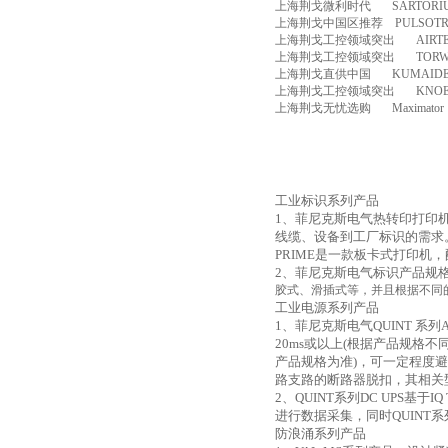
上海荆戈微利时代
SARTORI
上海荆戈中国区推荐
PULSOT
上海荆戈工控领域突出
AIRT
上海荆戈工控领域突出
TOR
上海荆戈直供中国
KUMAID
上海荆戈工控领域突出
KNOE
上海荆戈无忧选购
Maximator
工业标识系列产品
1
、菲尼克斯电气热转印打印
线缆、设备到工厂标识的需求
PRIME
是一款板卡式打印机，
2
、菲尼克斯电气标识产品规
胶式、滑插式等，并且根据不同
工业电源系列产品
1
、菲尼克斯电气
QUINT
系列
20ms
或以上
(
根据产品规格不
产品规格为准
)
，可一定程度避
路支路的断路器脱扣，其相关
2
、
QUINT
系列
DC UPS
基于
IQ
进行数据采集，同时
QUINT
系
防浪涌系列产品