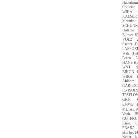
Haberkorn
Contelec
WIKA
KAESER 
Marathon
SCHUNK
Hoffmann
Burster
8
VOLZ
fischer
D
LAPPOR
Water Hyd
Breco
2
HANS H
W&T
5
BIKON
WIKA
Ahlborn
GARLOC
RS ISOL
TESFLO
GKN
EMWB
METAL 
Voith
IP
GUTEKUN
Knoll
L
EBARA
kfm 6a61
Netter
N