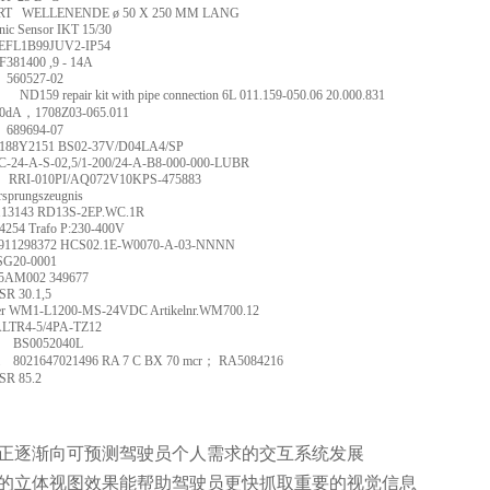
RT
WELLENENDE ø 50 X 250 MM LANG
nic Sensor IKT 15/30
EFL1B99JUV2-IP54
F381400 ,9 - 14A
560527-02
ND159 repair kit with pipe connection 6L 011.159-050.06 20.000.831
0dA
，
1708Z03-065.011
689694-07
188Y2151 BS02-37V/D04LA4/SP
C-24-A-S-02,5/1-200/24-A-B8-000-000-LUBR
RRI-010PI/AQ072V10KPS-475883
sprungszeugnis
113143 RD13S-2EP.WC.1R
44254 Trafo P:230-400V
R911298372 HCS02.1E-W0070-A-03-NNNN
SG20-0001
5AM002 349677
R 30.1,5
r WM1-L1200-MS-24VDC Artikelnr.WM700.12
LTR4-5/4PA-TZ12
BS0052040L
8021647021496 RA 7 C BX 70 mcr
；
RA5084216
SR 85.2
正逐渐向可预测驾驶员个人需求的交互系统发展
的立体视图效果能帮助驾驶员更快抓取重要的视觉信息