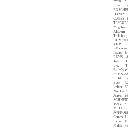
hydac
V
Elko
G
BOSCHE
DANLY
GATES
TESCUB
Megatron
Ahlborn
Trelleborg
HOMME
ATOS
BD sensor
fischer
D
REMS
8
Tollok
T
Stoz
T
Bihl+Wie
SKF SMA
SIBA
Beck
9
lechler
6
Nivelco
M
Janser
26
SCHNEID
speck
6.
METAGL
JWFROE
Camtec
H
fischer
N
Mahle
75