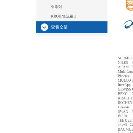
全系列
KROHNE流量计
查看全部
SCHMER
NILES
ACAM
Multi-Cont
Phoenix
MULCO t
InterApp
GEWISS 
BEKO
KRACHT
ROTHENB
Heraeus
SWAN
BIERI
TEE Q2E 
utilcell
7
BAUMUE