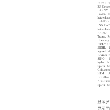
BOSCHE
ES Electro
LANNY
Lovato
R
heidenhain
BEMERS
FSG PW7
heidenhain
BAUER
Tramec
R
Honsberg
Bucher
Ur
ZIEHL
legrand 0
Rexroth 
SIKO
hydac
N
Spieth
MS
Goldamme
HTM
A
BriskHeat
Atlas Filtri
Spieth
M
显示屏
显示屏