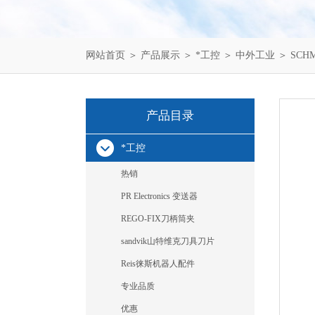
网站首页
＞
产品展示
＞
*工控
＞
中外工业
＞ SCHM
产品目录
*工控
热销
PR Electronics 变送器
REGO-FIX刀柄筒夹
sandvik山特维克刀具刀片
Reis徕斯机器人配件
专业品质
优惠