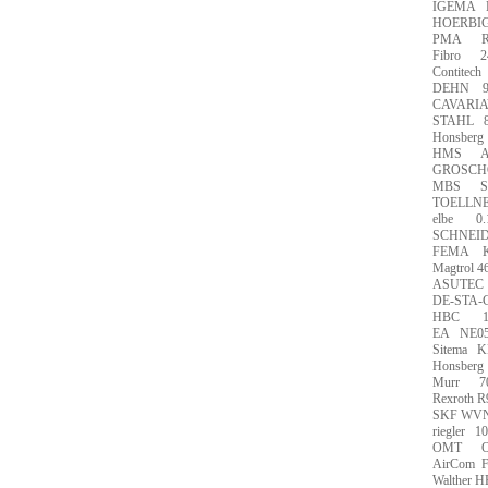
IGEMA
HOERBIG
PMA
R
Fibro
2
Contitech
DEHN
CAVARI
STAHL
Honsberg
HMS
A
GROSCH
MBS
S
TOELLN
elbe
0
SCHNEID
FEMA
Magtrol 4
ASUTEC 
DE-STA-
HBC
EA
NE0
Sitema
K
Honsberg
Murr
7
Rexroth 
SKF WVN
riegler
10
OMT
AirCom
Walther H