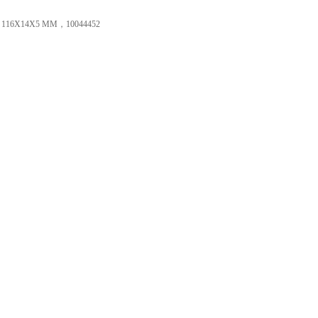
N 116X14X5 MM
，
10044452