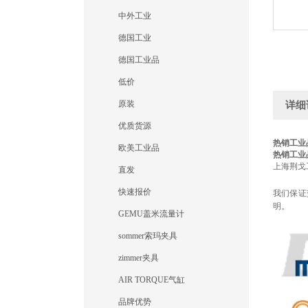
中外工业
德国工业
德国工业品
低价
原装
详细
优质货源
热销工业品
欧美工业品
热销工业品
上海荆戈
直发
快速报价
我们保证
明。
GEMU盖米流量计
sommer索玛夹具
zimmer夹具
AIR TORQUE气缸
品牌优势