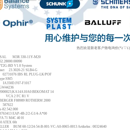
热烈欢迎新老客户致电询价(*≧▽≦
SAL
M3R 330-11Y-M20
62.28000.00090
PT2G-BD V1.0 System
act
23.3020-21 SLB4-G
02731076 IBS RL PLUG-LK/POF
ype:SM5
IA350D.F07-F1017
GW44236
2000023;KA14A10A0:BEKOMAT 14
VCA 2 FC R1 V
ERGER F88989 ROTHERM 2000
587622
A-82.542.000
3763413 EAP-4B-2/2-G1/4-A*00
FA 71 M4C 40 H
40 ATEX 60t
LLER
BUM 60-12/24-54-B-001-VC-A0-0065-0013 Artikelnr.: 00324640