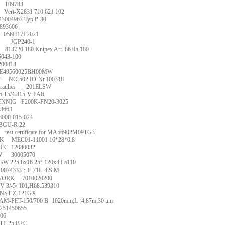
T09783
Vert-X2831 710 621 102
43004967 Typ P-30
893606
056H17F2021
JGP240-1
813720 180 Knipex Art. 86 05 180
5043-100
200813
E49560025BH00MW
T
NO.502 ID-Nr.100318
raulics
201ELSW
5 T5/4.815-V-PAR
ENNIG
F200K-FN20-3025
3663
8000-015-024
BGU-R 22
test certificate for MA56902M09TG3
K
MEC01-11001 16*28*0.8
SEC
12080032
W
30005070
GW 225 8x16 25
°
120x4 La110
10074333
；
F 71L-4 S M
WORK
7010020200
V 3/-5/ 101;H68.539310
ST Z-121GX
AM-PET-150/700 B=1020mm;L=4,87m;30
μ
m
251450655
406
TP 25 B+C