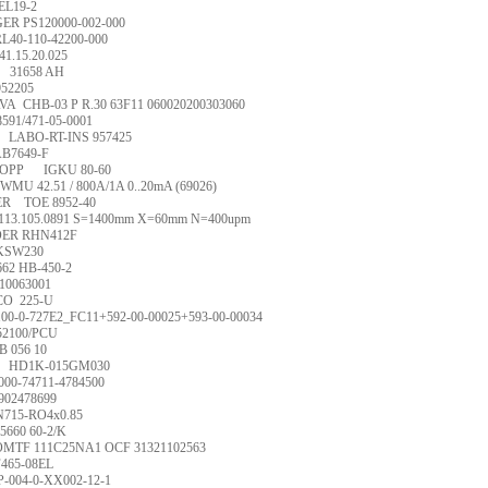
EL19-2
ER PS120000-002-000
L40-110-42200-000
41.15.20.025
31658 AH
952205
AVA
CHB-03 P R.30 63F11 060020200303060
8591/471-05-0001
LABO-RT-INS 957425
B7649-F
OPP
IGKU 80-60
WMU 42.51 / 800A/1A 0..20mA (69026)
ER
TOE 8952-40
.113.105.0891 S=1400mm X=60mm N=400upm
ER RHN412F
KSW230
662 HB-450-2
10063001
CO
225-U
100-0-727E2_FC11+592-00-00025+593-00-00034
52100/PCU
B 056 10
HD1K-015GM030
000-74711-4784500
R902478699
715-RO4x0.85
5660 60-2/K
OMTF 111C25NA1 OCF 31321102563
F465-08EL
P-004-0-XX002-12-1