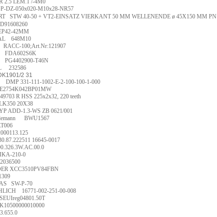
R 2.5 LEM.1 /-4M0
P-DZ-050x020-M10x28-NR57
RT
STW 40-50 + VT2-EINSATZ VIERKANT 50 MM WELLENENDE ø 45X150 MM P
D91608260
EP42-42MM
AL
648M10
RACC-100;Art.Nr:121907
FDA602S6K
PG4402900-T46N
L
232586
DK1901/2 31
DMP 331-111-1002-E-2-100-100-1-000
E2754K042BP01MW
49703 R HSS 225x2x32, 220 teeth
LK350 20X38
YP ADD-1.3-WS ZB 0621/001
demann
BWU1567
T006
2000113.125
30.87.222511 16645-0017
00.326.3W.AC.00.0
KA-210-0
2036500
ER XCC3510PV84FBN
1309
AS
SW-P-70
HLICH
16771-002-251-00-008
SEUIreg04801.50T
K10500000010000
3.655.0