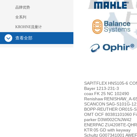
品牌优势
全系列
KROHNE流量计
查看全部
SAPITFLEX
HNS105-6 CON
Bayer
1213-231-3
coax
FK 25 NC 102490
Renishaw
RENISHAW_A-65
SCANCON
SAG-S101G-12
BOPP-REUTHER
OR015-S
OMT
OCF 80381101060 Fil
parker
D3W002CNJW42
ENERPAC
ZU4208TE-QHR
KTR
05 GD with keyway
Schultz
G007341001 AWE