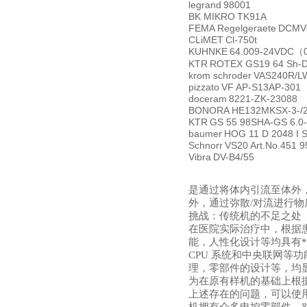
legrand
98001
BK MIKRO
TK91A
FEMA Regelgeraete
DCMV
CLiMET
Cl-750t
KUHNKE
64.009-24VDC
（
KTR
ROTEX GS19 64 Sh-D-
krom schroder
VAS240R/L
pizzato
VF AP-S13AP-301
doceram
8221-ZK-23088
BONORA
HE132MKSX-3-/
KTR
GS 55 98SHA-GS 6.0-
baumer
HOG 11 D 2048 I 
Schnorr
VS20 Art.No.451 9
Vibra
DV-B4/55
是通过将体内引流至体外
外，通过弥散/对流进行
挑战：传统机的不足之处
在医院实际治疗中，根据
能，人性化设计等均具有
CPU 系统和中央联网
理，零部件的设计等，均
为在原有样机的基础上根
上述存在的问题，可以使