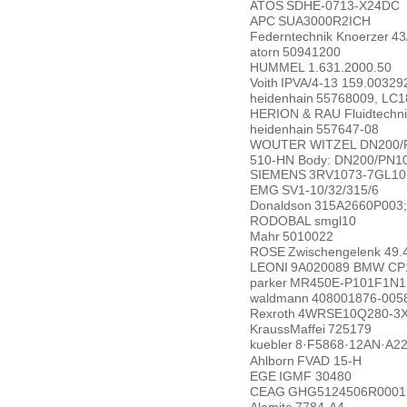
ATOS
SDHE-0713-X24DC
APC
SUA3000R2ICH
Federntechnik Knoerzer
43
atorn
50941200
HUMMEL
1.631.2000.50
Voith
IPVA/4-13 159.00329
heidenhain
55768009, LC1
HERION & RAU Fluidtechni
heidenhain
557647-08
WOUTER WITZEL
DN200/P
510-HN Body: DN200/PN1
SIEMENS
3RV1073-7GL10
EMG
SV1-10/32/315/6
Donaldson
315A2660P003;
RODOBAL
smgl10
Mahr
5010022
ROSE
Zwischengelenk 49.4
LEONI
9A020089 BMW CP
parker
MR450E-P101F1N
waldmann
408001876-005
Rexroth
4WRSE10Q280-3X
KraussMaffei
725179
kuebler
8·F5868·12AN·A2
Ahlborn
FVAD 15-H
EGE
IGMF 30480
CEAG
GHG5124506R0001