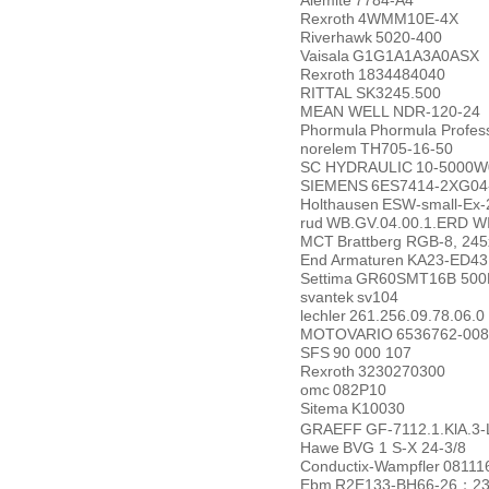
Alemite
7784-A4
Rexroth
4WMM10E-4X
Riverhawk
5020-400
Vaisala
G1G1A1A3A0ASX
Rexroth
1834484040
RITTAL
SK3245.500
MEAN WELL
NDR-120-24
Phormula
Phormula Profess
norelem
TH705-16-50
SC HYDRAULIC
10-5000W
SIEMENS
6ES7414-2XG04
Holthausen
ESW-small-Ex-
rud
WB.GV.04.00.1.ERD 
MCT
Brattberg RGB-8, 2
End Armaturen
KA23-ED43
Settima
GR60SMT16B 500
svantek
sv104
lechler
261.256.09.78.06.0
MOTOVARIO
6536762-00
SFS
90 000 107
Rexroth
3230270300
omc
082P10
Sitema
K10030
GRAEFF
GF-7112.1.KlA.3-
Hawe
BVG 1 S-X 24-3/8
Conductix-Wampfler
08111
Ebm
R2E133-BH66-26
2
；