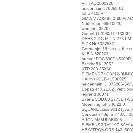
RITTAL
2500220
heidenhain
376865-01
fetra
4105V
GMW
V-AQS 96 0-600V AC
Nederman
69510020
woehner
33702
Gamet
117090/117133XP
DEHN
2.DG M TN 275 FM 
SICK
Nr.6027537
Germanjet
19 series, the s
KLEIN
320205
hubner
POGS90DN5000R
Beckhoff
KL3052
KTR
203 35X60
SIEMENS
7NG3212-0NN00
HAHN+KOLB
41500025
heidenhain
ID 376886-3W 
Dopag
440.21.82_Ventilbl
legrand
38971
Sirena
COD.60 27731 TW
Moenninghoff
546.21.3
SQUARE
class 9012 type:
Conductix
48mm
40A
0
；
；
ARON
AM5UPABI005
SIEMENS
3RM1107-3AA04
HEKATRON
ORS 142 ,500