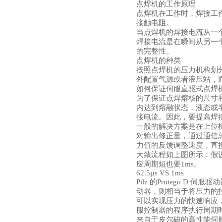
点焊机的工作原理
点焊机在工作时，焊接工
接触电阻。
当点焊机的焊接电流从一
焊接电流是在瞬间从另一
的完整性。
点焊机的种类
按照点焊机的压力机构划
外配置气源或者液压站，
如何保证伺服直驱式点焊
为了保证点焊熔核的尺寸
内达到熔融状态，液态或
接电流。因此，要提高焊
一般的解决方案是在上位
对输出修正量，通过通信
力值的反馈调整速度，直
大致流程如上图所示：假
应周期短也要1ms。
62.5µs VS 1ms
Pilz 的Protego D
动器，则相当于将压力的
可以实现压力的快速响应
服控制器的程序执行周期
来自于皮尔磁的高性能伺