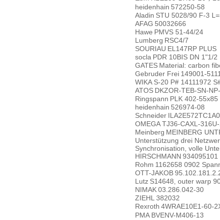
heidenhain
572250-58
Aladin
STU 5028/90 F-3 L
AFAG
50032666
Hawe
PMVS 51-44/24
Lumberg
RSC4/7
SOURIAU
EL147RP PLUS
socla
PDR 10BIS DN 1"1/2
GATES
Material: carbon fi
Gebruder Frei
149001-511
WIKA
S-20 P# 14111972 
ATOS
DKZOR-TEB-SN-NP-1
Ringspann
PLK 402-55x85
heidenhain
526974-08
Schneider
ILA2E572TC1A0
OMEGA
TJ36-CAXL-316U-
Meinberg
MEINBERG UNTP S
Unterstützung drei Netzwe
Synchronisation, volle Unte
HIRSCHMANN
934095101
Rohm
1162658 0902 Span
OTT-JAKOB
95.102.181.2.
Lutz
S14648, outer warp 90
NIMAK
03.286.042-30
ZIEHL
382032
Rexroth
4WRAE10E1-60-2X
PMA
BVENV-M406-13