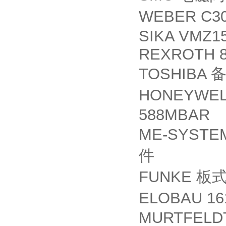
WEBER C30
SIKA VMZ1
REXROTH 8
TOSHIBA
HONEYWE
588MBAR
ME-SYSTEME
件
FUNKE
板
ELOBAU 16
MURTFELDT