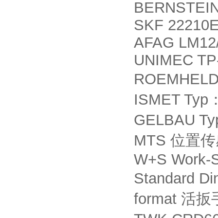
BERNSTEIN 
SKF 22210E
AFAG LM12/
UNIMEC TP-
ROEMHELD 
ISMET Typ
GELBAU Typ
MTS
位置传
W+S Work-St
Standard Di
format
活扳