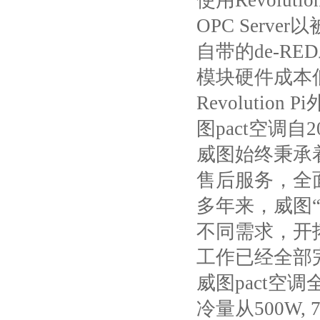
使用
Revolution
OPC Server
以
自带的
de-RED
模块硬件成本
Revolution Pi
图
pact
空调自
2
威图始终秉承
售后服务，全
多年来，威图
不同需求，开
工作已经全部
威图
pact
空调
冷量从
500W, 