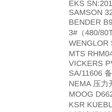
EKS SN:201
SAMSON 32
BENDER B9
3#
480/80
（
WENGLOR 
MTS RHM0
VICKERS PV
SA/11606
NEMA
压力
MOOG D66
KSR KUEB