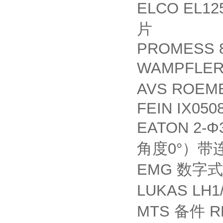
ELCO EL12
片
PROMESS 8
WAMPFLE
AVS ROEMER
FEIN IX050
EATON 2-Φ3
0°
角度
）带
EMG
数字式
LUKAS LH1/
MTS
R
备件