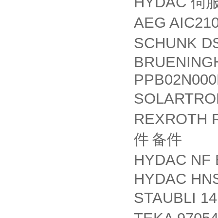
HYDAC
伺
AEG AIC21
SCHUNK DS
BRUENINGH
PPB02N000
SOLARTR
REXROTH R
件
备件
HYDAC NF 
HYDAC HNS
STAUBLI 14