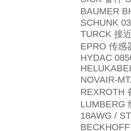
BAUMER BH
SCHUNK 03
TURCK
接
EPRO
传感
HYDAC 0850
HELUKABEL
NOVAIR-MT
REXROTH
LUMBERG
18AWG / S
BECKHOF