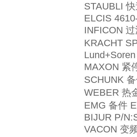
STAUBLI
快
ELCIS 4610
INFICON
过
KRACHT S
Lund+Soren
MAXON
紧
SCHUNK
备
WEBER
热
EMG
E
备件
BIJUR P/N
VACON
变