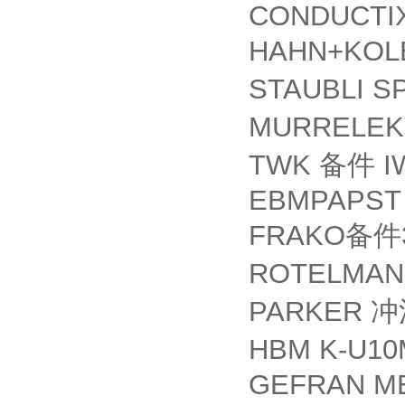
CONDUCTIX
HAHN+KO
STAUBLI SP
MURRELEK
TWK
I
备件
EBMPAPST 
FRAKO
备件
ROTELMA
PARKER
冲
HBM K-U10
GEFRAN ME2