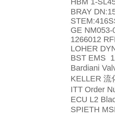
HBM 1-SL4
BRAY DN:15
STEM:416S
GE NM053-
1266012 R
LOHER DYN
BST EMS 18
Bardiani Va
KELLER
流
ITT Order N
ECU L2 Bla
SPIETH MS