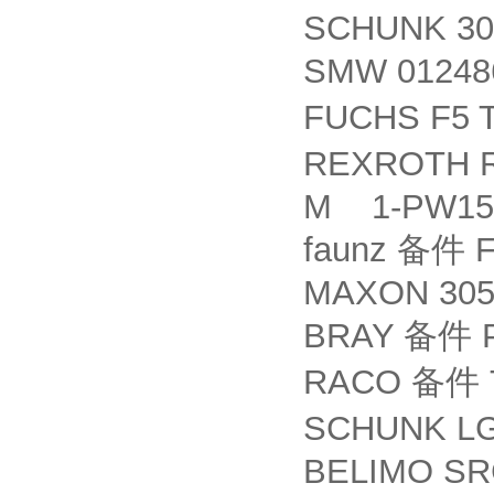
SCHUNK 30
SMW 0124
FUCHS F5 
REXROTH R
M 1-PW15A
faunz
F
备件
MAXON 305
BRAY
P
备件
RACO
备件
SCHUNK LG
BELIMO SR