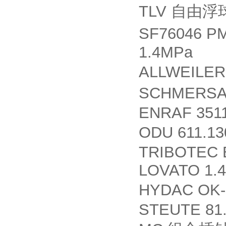
TLV
自由浮
SF76046 P
1.4MPa
ALLWEILE
SCHMERS
ENRAF 351
ODU 611.13
TRIBOTEC B
LOVATO 1.4
HYDAC OK-E
STEUTE 81.