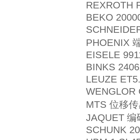
REXROTH R
BEKO 2000
SCHNEIDE
PHOENIX
EISELE 991
BINKS 240
LEUZE ET5.
WENGLOR 
MTS
位移传
JAQUET
编
SCHUNK 20