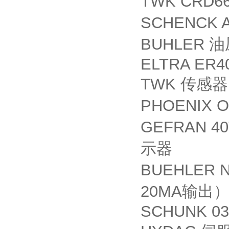
TWK CRD66
SCHENCK A
BUHLER
油
ELTRA ER4
TWK
传感器
PHOENIX O
GEFRAN 40T
示器
BUEHLER N
20MA
输出
SCHUNK 03