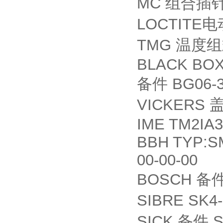
MC
组合插
LOCTITE
电
TMG
温度组
BLACK BOX
BG06-3
备件
VICKERS
IME TM2IA3
BBH TYP:SM
00-00-00
BOSCH
备
SIBRE SK4
SICK
S
备件