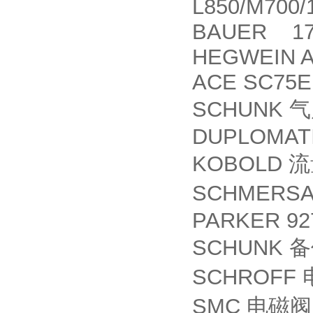
L850/M700/
BAUER 170
HEGWEIN A
ACE SC75E
SCHUNK
气
DUPLOMATI
KOBOLD
流
SCHMERSAL
PARKER 92
SCHUNK
备
SCHROFF
SMC
电磁阀