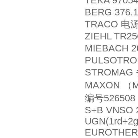
TEKA 9705
BERG 376.1
TRACO
电
ZIEHL TR25
MIEBACH 2
PULSOTRON
STROMAG
MAXON
（
526508
编号
S+B VNSO 
UGN(1rd+2g
EUROTHERM