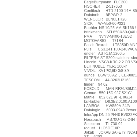
EagleBurgmann
FLC200
FISCHER
2-517653
Contitech
HTD-2100-14M-85
Dataforth
8BPWR-2
WENGLOR
BLN0L1R20
SICK
WFM50-60P321
Buehler
NS 10/25-AM-SK166 /
brinkmann
SFL850/460-Q40
PMA
NVNV-M406-13ESD
MOTOVARIO
T71B4
Bosch Rexroth
LTS350D MNR
Puls
CS3.241 100-240VAC
engler
AST-1.M.1200.5
FILTERMIST S200 stainless ste
Lincoln
VSG8-KR0-2.2 OR VS
BLH NOBEL
fmu-1 100kn
VIVOIL
XV1P/2,6D-3/8-3/8
dungs
LGW 50 A2
，
CE-0085
TESCOM
44-3263H2163
finder
94.02
KOBOLD
MAN-RF26/B6M11
Gemue
550 15D 937 521G1
Mahle
852 621 9H-L 06/14
ksr-kubler
D8.3B2.0100.A100
LAMBOA
HWS50A-24/A
Datalogic
6003-0940 Power 
InterApp DN 25 PN40 BV022F
Hossbach
MS70U-172-2-I
Selectron
TL 730-02
roquet
1LO5DE10R
Jokab
JOKAB SAFETY INCA1
ST
L6203