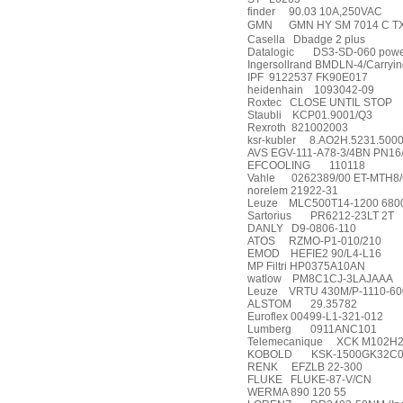
finder
90.03 10A,250VAC
GMN
GMN HY SM 7014 C T
Casella
Dbadge 2 plus
Datalogic
DS3-SD-060 powe
Ingersollrand BMDLN-4/Carrying 
IPF
9122537 FK90E017
heidenhain
1093042-09
Roxtec
CLOSE UNTIL STOP
Staubli
KCP01.9001/Q3
Rexroth
821002003
ksr-kubler
8.AO2H.5231.5000
AVS EGV-111-A78-3/4BN PN16/8
EFCOOLING
110118
Vahle
0262389/00 ET-MTH8/
norelem 21922-31
Leuze
MLC500T14-1200 680
Sartorius
PR6212-23LT 2T
DANLY
D9-0806-110
ATOS
RZMO-P1-010/210
EMOD
HEFIE2 90/L4-L16
MP Filtri HP0375A10AN
watlow
PM8C1CJ-3LAJAAA
Leuze
VRTU 430M/P-1110-60
ALSTOM
29.35782
Euroflex 00499-L1-321-012
Lumberg
0911ANC101
Telemecanique
XCK M102H
KOBOLD
KSK-1500GK32C
RENK
EFZLB 22-300
FLUKE
FLUKE-87-V/CN
WERMA 890 120 55