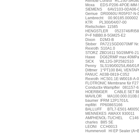
Remote Control
RC250-SR08
Moxa
EDS-P206-4POE-MM-S
SIEMENS
6AV2103-0DA06-
Gemue
DR0060U R05F07-N-D
Lambrecht
00.90185.000002
KTR
PL300/04/07-00
Rietschoten
11585
HENGSTLER
0523746/RI58
P+F NBB0.8-5GM25-E2
Dixon
D2M3-B
Stober
PA721SGD0070MF Nr
Rexroth
S10A1.0
STORZ
ZBD1611 50/28MF6-2
Hawe
DG62RMP max:40MPa 
SICK
WL12G-3P2582S10
Penny
SLS190/0025/L/66/01/
Dittmer
1*PT100 B4L VENTAP
FANUC
A03B-0819-C052
Rexroth
HCS01.1E-W0018-A-
FLOTRONIC Membrane für F2
Conductix-Wampfler
081157-6
HOERBIGER
CABLE SET B
MAVILOR
MA100.000.010B.
baumer
IFRM 12P1701/L
mpfiltri
FP6086S166
BALLUFF
BTL7-E501-M0050
MENNEKES
AMAXX 930011
AMPHENOL-TUCHEL
C146
charles
B85 SE
LEONI
CCH0013
Hummervoll
HI EP Sealer (A+