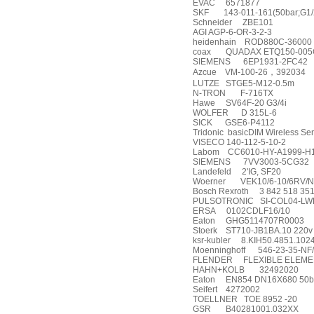
EVAC
6571877
SKF
143-011-161(50bar;G1/
Schneider
ZBE101
AGI AGP-6-OR-3-2-3
heidenhain
ROD880C-36000
coax
QUADAX ETQ150-00
SIEMENS
6EP1931-2FC42
Azcue
VM-100-26
，
392034
LUTZE
STGE5-M12-0.5m
N-TRON
F-716TX
Hawe
SV64F-20 G3/4i
WOLFER
D 315L-6
SICK
GSE6-P4112
Tridonic
basicDIM Wireless Se
VISECO 140-112-5-10-2
Labom
CC6010-HY-A1999-H1-
SIEMENS
7VV3003-5CG32
Landefeld
2'IG, SF20
Woerner
VEK10/6-10/6RV/
Bosch Rexroth
3 842 518 35
PULSOTRONIC
SI-COL04-LW
ERSA
0102CDLF16/10
Eaton
GHG5114707R0003
Stoerk
ST710-JB1BA.10 220v 
ksr-kubler
8.KIH50.4851.102
Moenninghoff
546-23-35-NF/
FLENDER
FLEXIBLE ELEME
HAHN+KOLB
32492020
Eaton
EN854 DN16X680 50b
Seifert
4272002
TOELLNER
TOE 8952 -20
GSR
B40281001.032XX