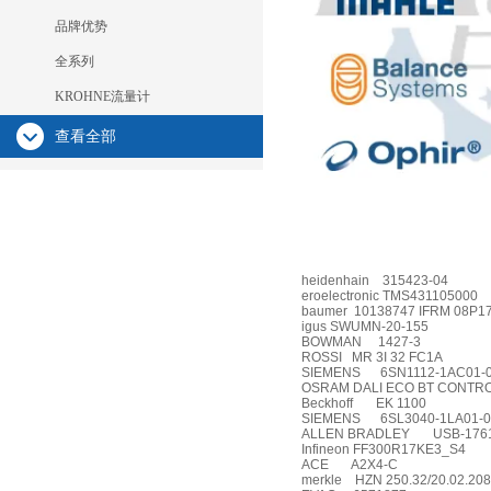
品牌优势
全系列
KROHNE流量计
查看全部
heidenhain
315423-04
eroelectronic TMS431105000
baumer
10138747 IFRM 08P1
igus SWUMN-20-155
BOWMAN
1427-3
ROSSI
MR 3I 32 FC1A
SIEMENS
6SN1112-1AC01-
OSRAM DALI ECO BT CONTR
Beckhoff
EK 1100
SIEMENS
6SL3040-1LA01-
ALLEN BRADLEY
USB-176
Infineon FF300R17KE3_S4
ACE
A2X4-C
merkle
HZN 250.32/20.02.208.