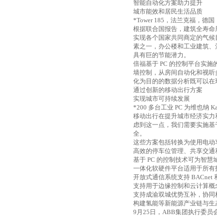
智能自动化方案助力提升
城市能效和居民生活品质
*Tower 185
，法兰克福，德国
根据联合国报告，建筑全寿命
实现各个国家共同商定的气候
素之一，办公楼和工业建筑、
具有巨的节能潜力。
倍福基于
PC
的控制平台实施
墙控制，从房间自动化和视听
化为目的的数据分析既可以在
通过创新的移动出行方案
实现城市可持续发展
*200
多台工业
PC
为维也纳
Ka
移动出行在提升城市经济实力
虑到这一点，我们需要实施基
全。
这些方案包括转换为使用电动
高效的停车位管理、共享交通
基于
PC
的控制技术可为智慧
一体化软硬件平台适用于所有
开放式通信系统支持
BACnet
支持用于边缘控制和云计算概
支持成渝双城优势互补，协同
构建氢能等新能源产业链与生
9
月
25
日，
ABB
集团执行委员