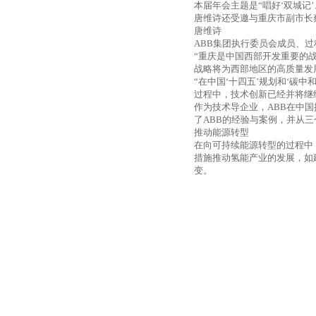
本届年会主题是“唱好‘双城记
唐维诗还受邀与重庆市副市长
唐维诗
ABB
集团执行委员会成员、过
“重庆是中国西部开发重要的
战略将为西部地区的高质量发
“在中国‘十四五’规划和‘碳
过程中，技术创新已经并将继
作为技术导企业，
ABB
在中国
了
ABB
的经验与案例，并从三
推动能源转型
在向可持续能源转型的过程中
措施推动氢能产业的发展，如
变。