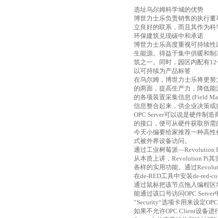
选址乌尔姆科学城的优势
博世力士乐负责销售的执行董
立良好的联系，而且其作为科
环保建筑兑现碳中和承诺
博世力士乐高度重视可持续性
生能源。得益于集中供暖和制
筑之一。同时，园区内配有
12
以可持续为产品标签
在乌尔姆，博世力士乐将更努
的两面，提高生产力，降低能
的各项装置采集信息
(Field M
信息整合起来，供企业决策或
OPC Server
可以说是硬件制造
的接口，便可从硬件获取所需
今天小编要给家推荐一种高性
式被外界设备访问。
通过工业树莓派—
Revolution 
从本质上讲，
Revolution Pi
其
各样的实用功能。通过
Revolut
在
de-RED
工具中安装
de-red-co
通过鼠标把该节点拖入编程区
能通过该口号访问
OPC Server
“
Security
“选项卡用来设定
OPC 
如果不允许
OPC Client
设备进