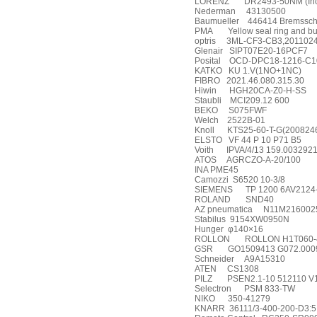
LORENZ
DR2493-50NM (Inc
Nederman
43130500
Baumueller
446414 Bremssche
PMA
Yellow seal ring and b
optris
3ML-CF3-CB3,201102
Glenair
SIPT07E20-16PCF7
Posital
OCD-DPC18-1216-C10S-
KATKO
KU 1.V(1NO+1NC)
FIBRO
2021.46.080.315.30
Hiwin
HGH20CA-Z0-H-SS
Staubli
MCI209.12 600
BEKO
S075FWF
Welch
2522B-01
Knoll
KTS25-60-T-G(200824
ELSTO
VF 44 P 10 P71 B5
Voith
IPVA/4/13 159.003292
ATOS
AGRCZO-A-20/100
INA PME45
Camozzi S6520 10-3/8
SIEMENS
TP 1200 6AV212
ROLAND
SND40
AZ pneumatica
N11M21600250
Stabilus
9154XW0950N
Hunger
φ140×16
ROLLON
ROLLON H1T060-
GSR
GO1509413 G072.000
Schneider
A9A15310
ATEN
CS1308
PILZ
PSEN2.1-10 512110 V11
Selectron
PSM 833-TW
NIKO
350-41279
KNARR
36111/3-400-200-D3:5