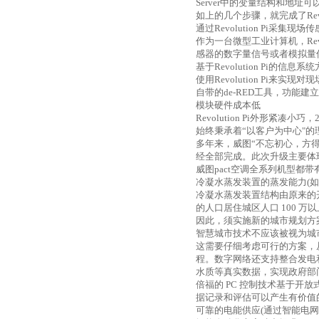
Server
中的变量结构和地址可以
如上的几个步骤，就完成了
Re
通过
Revolution Pi
采集现场传
作为一台微型工业计算机，
Re
感器的数字量信号或者模拟量
基于
Revolution Pi
的信息系统
使用
Revolution Pi
来实现对现
自带的
de-RED
工具，功能建立
模块硬件成本低
Revolution Pi
外形紧凑小巧，
始终秉承着“以客户为中心"
多年来，威图“不忘初心，方
经全部完成。此次升级主要体
威图
pact
空调全系列机型都带
冷凝水蒸发装置的蒸发能力
(
如
冷凝水蒸发装置结构由原来的
的人口居住城区人口
100
万以
因此，须实施新的城市规划方
智慧城市技术不应该被视为城
这需要仔细考虑可行的方案，
程。数字网络还支持整合发电
水质等真实数据，实现政府部
倍福的
PC
控制技术基于开放
据记录和评估可以产生有价值
可靠的电能供应
(
通过智能电网