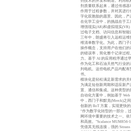
剂技术的开发和制造。利用机
剂质量联系起来，通过传感器
作用于过程参数，并对其进行
字化双胞胎的愿景。因此，产
在化学工业中，的挑战在于工
增强现实
(AR)
和虚拟现实
(VR)
过电子文档、访问信息和智能
三年中，朗盛将引入远程运维
维清单数字化。为此，西门子
操作概念，支持用户在他们的
的错误率，简化整个记录过程
力。基于
AI
的应用程序通过
作为化工和石油天然气行业的
列电机。这些电机产品均配有
书。
模块化是轻松满足新需求的关
为满足短创新周期和适应新产
置、通信和集成。这种类型的
自动化方案中，例如基于
Web
中，西门子和默克
(Merck)
之间
创新的
IIoT
方案，实现更快的
“作为数字化转型的一部分，
网环境中重要的技术之一。依
和高效。"
Scalance MUM856-
凭借其无线连接，强的
Sitran