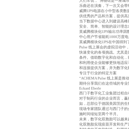
人们常说，“博物馆是一座城
乐曲还在演奏，下一次又会带
威腾
UPS
电源在小中型各类数
供优秀的产品和方案，提供高
当下数据中心进入到建设高峰
安全、简单、智能的设计理念
英威腾模块化
UPS
输出功率因
中心用户节省能耗
1000
万度电
英威腾模块化
UPS
在中国得到
Pulse
线上展会的虚拟活动中
快速变化的各项挑战。尤其是
条件。借助数字化和自动化，
和利用使企业能够更快地适应
和连接提供方案，并为数字化
专注于行业的特定方案
“
ACHEMA Pulse
线上展是推
期待分享我们在这些域的专业
Eckard Eberle
西门子数字化工业集团过程自
对于制药行业的企业而言，赢
如，总部位于德国美因茨的生
现场专家团队通过与西门子的
施时间缩短至两个半月。
未来，数字化双胞胎可以越来
化双胞胎实现疫苗开发和生产