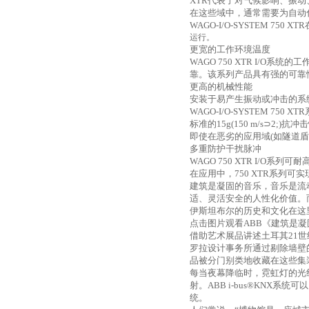
XTR
代表了对气候影响、振动
在这些域中，通常需要为自动
WAGO-I/O-SYSTEM 750 XTR
运行。
更宽的工作环境温度
WAGO 750 XTR I/O
系统的工
靠。该系列产品具有强的可靠
更高的机械性能
安装于易产生振动或冲击的系
WAGO-I/O-SYSTEM 750 XTR
标准的
15g(150 m/s
⊃
2;)
抗冲击
即使在恶劣的应用域
(
如隧道盾
多重防护干扰脉冲
WAGO 750 XTR I/O
系列可耐
在应用中，
750 XTR
系列可实
建筑是凝固的音乐，音乐是流
适、灵活安全的人性化价值。
伊斯坦布尔的历史和文化在这
点击图片观看
ABB
《建筑是凝
借助艺术展品讲述土耳其
21
世
罗拉设计事务所通过剔除墙壁
品被分门别类地收藏在这些集
每当夜幕降临时，霓虹灯的光
射。
ABB i-bus®KNX
系统可以
统。