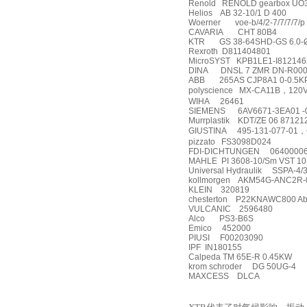
Renold
RENOLD gearbox UO35
Helios
AB 32-10/1 D 400
Woerner
voe-b/4/2-7/7/7/7/p
CAVARIA
CHT 80B4
KTR
GS 38-64SHD-GS 6.0-
Rexroth
D811404801
MicroSYST
KPB1LE1-I812146
DINA
DNSL 7 ZMR DN-R00
ABB
265AS CJP8A1 0-0.5K
polyscience
MX-CA11B
，
120
WIHA
26461
SIEMENS
6AV6671-3EA01 
Murrplastik
KDT/ZE 06 87121
GIUSTINA
495-131-077-01
，
pizzato
FS3098D024
FDI-DICHTUNGEN
0640000
MAHLE
PI 3608-10/Sm VST 10
Universal Hydraulik
SSPA-4/
kollmorgen
AKM54G-ANC2R-
KLEIN
320819
chesterton
P22KNAWC800 Ab
VULCANIC
2596480
Alco
PS3-B6S
Emico
452000
PIUSI
F00203090
IPF
IN180155
Calpeda TM 65E-R 0.45KW
krom schroder
DG 50UG-4
MAXCESS
DLCA