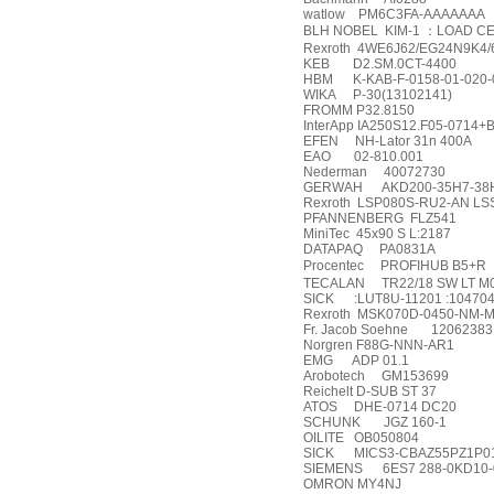
watlow
PM6C3FA-AAAAAAA
BLH NOBEL
KIM-1
：
LOAD CE
Rexroth
4WE6J62/EG24N9K4/
KEB
D2.SM.0CT-4400
HBM
K-KAB-F-0158-01-020-
WIKA
P-30(13102141)
FROMM P32.8150
InterApp IA250S12.F05-0714
EFEN
NH-Lator 31n 400A
EAO
02-810.001
Nederman
40072730
GERWAH
AKD200-35H7-38
Rexroth
LSP080S-RU2-AN LS
PFANNENBERG
FLZ541
MiniTec
45x90 S L:2187
DATAPAQ
PA0831A
Procentec
PROFIHUB B5+R
TECALAN
TR22/18 SW LT M
SICK
:LUT8U-11201 :10470
Rexroth
MSK070D-0450-NM-
Fr. Jacob Soehne
12062383
Norgren F88G-NNN-AR1
EMG
ADP 01.1
Arobotech
GM153699
Reichelt D-SUB ST 37
ATOS
DHE-0714 DC20
SCHUNK
JGZ 160-1
OILITE
OB050804
SICK
MICS3-CBAZ55PZ1P0
SIEMENS
6ES7 288-0KD10
OMRON MY4NJ