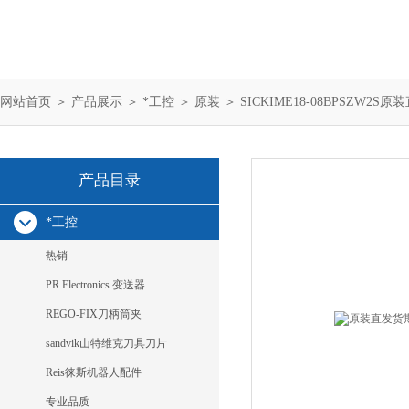
网站首页
＞
产品展示
＞
*工控
＞
原装
＞ SICKIME18-08BPSZW2S原
产品目录
*工控
热销
PR Electronics 变送器
REGO-FIX刀柄筒夹
sandvik山特维克刀具刀片
Reis徕斯机器人配件
专业品质