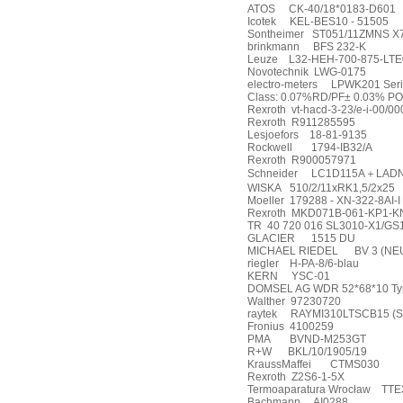
ATOS
CK-40/18*0183-D601
Icotek
KEL-BES10 - 51505
Sontheimer
ST051/11ZMNS X7
brinkmann
BFS 232-K
Leuze
L32-HEH-700-875-LTE
Novotechnik
LWG-0175
electro-meters
LPWK201 Seri
Class: 0.07%RD/PF± 0.03% P
Rexroth
vt-hacd-3-23/e-i-00/
Rexroth
R911285595
Lesjoefors
18-81-9135
Rockwell
1794-IB32/A
Rexroth
R900057971
Schneider
LC1D115A
＋
LAD
WISKA
510/2/11xRK1,5/2x25
Moeller
179288 - XN-322-8AI-I
Rexroth
MKD071B-061-KP1-K
TR
40 720 016 SL3010-X1/GS
GLACIER
1515 DU
MICHAEL RIEDEL
BV 3 (NE
riegler
H-PA-8/6-blau
KERN
YSC-01
DOMSEL AG WDR 52*68*10 Typ
Walther
97230720
raytek
RAYMI310LTSCB15 (Sc
Fronius
4100259
PMA
BVND-M253GT
R+W
BKL/10/1905/19
KraussMaffei
CTMS030
Rexroth
Z2S6-1-5X
Termoaparatura Wrocław
TTE
Bachmann
AI0288