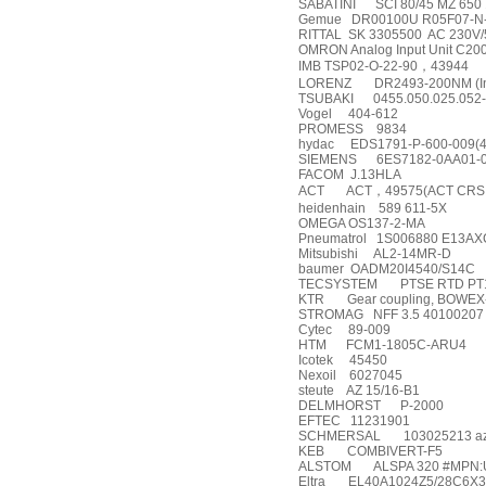
SABATINI
SCI 80/45 MZ 650 
Gemue
DR00100U R05F07-N-
RITTAL
SK 3305500 AC 230V/50
OMRON Analog Input Unit C
IMB TSP02-O-22-90
，
43944
LORENZ
DR2493-200NM (In
TSUBAKI
0455.050.025.052-
Vogel
404-612
PROMESS
9834
hydac
EDS1791-P-600-009(4
SIEMENS
6ES7182-0AA01-
FACOM
J.13HLA
ACT
ACT
，
49575(ACT CRS
heidenhain
589 611-5X
OMEGA OS137-2-MA
Pneumatrol
1S006880 E13A
Mitsubishi
AL2-14MR-D
baumer
OADM20I4540/S14C
TECSYSTEM
PTSE RTD P
KTR
Gear coupling, BOWEX
STROMAG
NFF 3.5 40100207
Cytec
89-009
HTM
FCM1-1805C-ARU4
Icotek
45450
Nexoil
6027045
steute
AZ 15/16-B1
DELMHORST
P-2000
EFTEC
11231901
SCHMERSAL
103025213 a
KEB
COMBIVERT-F5
ALSTOM
ALSPA 320 #MPN:
Eltra
EL40A1024Z5/28C6X3