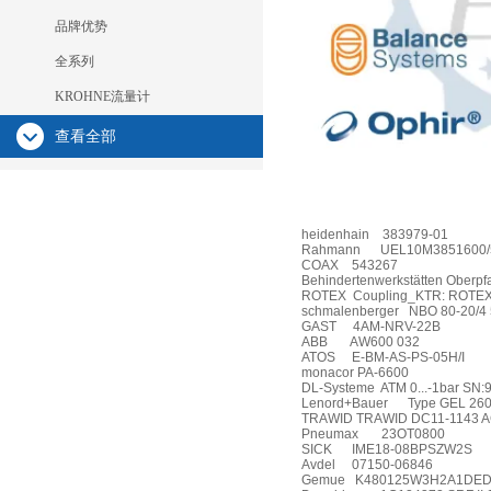
品牌优势
全系列
KROHNE流量计
查看全部
heidenhain
383979-01
Rahmann
UEL10M3851600/5
COAX
543267
Behindertenwerkstätten Oberpf
ROTEX
Coupling_KTR: ROTEX6
schmalenberger
NBO 80-20/4
GAST
4AM-NRV-22B
ABB
AW600 032
ATOS
E-BM-AS-PS-05H/I
monacor PA-6600
DL-Systeme
ATM 0...-1bar SN
Lenord+Bauer
Type GEL 260
TRAWID TRAWID DC11-1143 A
Pneumax
23OT0800
SICK
IME18-08BPSZW2S
Avdel
07150-06846
Gemue
K480125W3H2A1DED