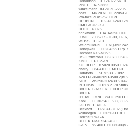
Donaldson
1C124372 SRF II 
PINET
16-7-3863
winkelmann
d-GNFZE-2220/2 I
coax
MK 20 NC DC220V/G1
Pro-face PFXSP5700TPD
DEUBLIN
1109-410-248 12
OMEGA UPJ-K-F
DOLD
43075
brinkmann
TH416A390+100
JUMO
703571/8-01-00,00-16,
WEISS
TC320T
Weidmuller-nl
CNQ-892.242
Honeywell
F002043991 Rp1/
Rechner KXS-M8/25
HS-Luftfilterbau
08-07300640-
KIMO
CP112-AN
KUEBLER
8.5020.0050.1024
cherry
G84-4100LCMEU-0
Dataforth
SCM5B31-1092
AVX FPG86X0205J-3500 2μf±
SICK
WS250-2D2430 604471
INTENSIV
Φ160x 2170 Stutzk
BAUER
BRAKE RECTIFIER UNI
BAUER
HYDAC
FMND BN/HC 250 LDF
Knoll
TG 30-54/11 533,380-
FACOM
J.14HLA
Beckhoff
EP7041-3102 (Ethe
kollmorgen
IL12050A1TRC1
Reichelt RK-G-6
BLOCK
PM-0724-240-0
GALVI
NV.400.HYD.080/06(v.