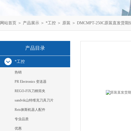
网站首页
＞
产品展示
＞
*工控
＞
原装
＞ DMCMPT-250C原装直发货期短Sc
产品目录
*工控
热销
PR Electronics 变送器
REGO-FIX刀柄筒夹
sandvik山特维克刀具刀片
Reis徕斯机器人配件
专业品质
优惠