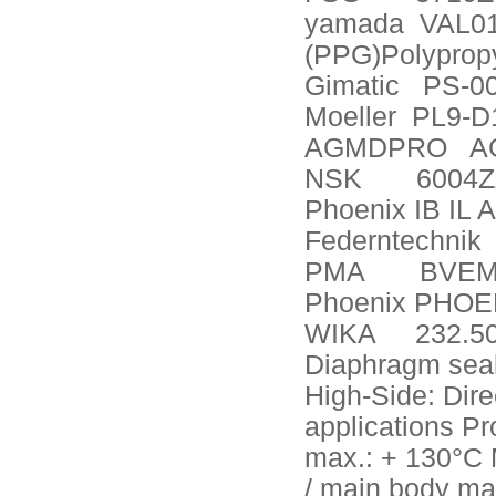
yamada
VAL01
(PPG)Polyprop
Gimatic
PS-0
Moeller
PL9-D
AGMDPRO
A
NSK
6004
Phoenix IB IL 
Federntechnik
PMA
BVEM
Phoenix PHOE
WIKA
232.5
Diaphragm seal
High-Side: Dire
applications P
max.: + 130°C 
/ main body ma