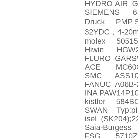
HYDRO-AIR
G
SIEMENS
6
Druck
PMP 5
32YDC
，
4-20
molex
50515
Hiwin
HGW2
FLURO
GARSW
ACE
MC60
SMC
ASS10
FANUC
A06B-
INA PAW14P1
kistler
584B
SWAN
Typ:p
isel
(SK204);2
Saia-Burgess
FSG
5710Z