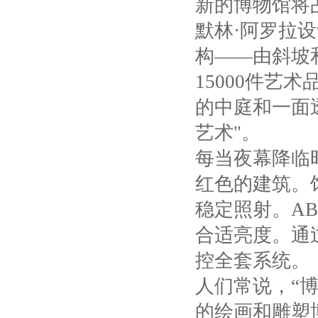
新的博物馆将
默林·阿罗拉
构——由斜坡
15000
件艺术
的中庭和一面
艺术"。
每当夜幕降临
红色的建筑。
稳定照射。
AB
合适亮度。通
控全套系统。
人们常说，“
的绘画和雕塑