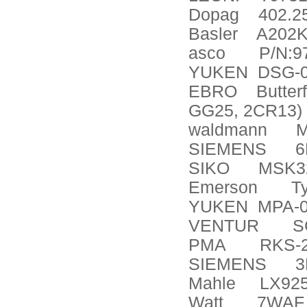
Dopag
402.2
Basler
A202
asco
P/N:9
YUKEN
DSG-0
EBRO
Butte
GG25, 2CR13)
waldmann
M
SIEMENS
6
SIKO
MSK3
Emerson
T
YUKEN
MPA-0
VENTUR
S
PMA
RKS-
SIEMENS
3
Mahle
LX92
Watt
7WAF 