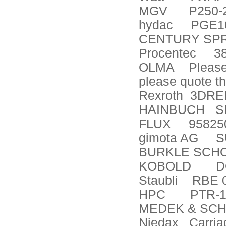
MGV
P250-
hydac
PGE10
CENTURY SP
Procentec
3
OLMA
Please
please quote the
Rexroth
3DRE
HAINBUCH
S
FLUX
95825
gimota AG
S
BURKLE SCH
KOBOLD
D
Staubli
RBE 0
HPC
PTR-
MEDEK & SC
Niedax
Carria