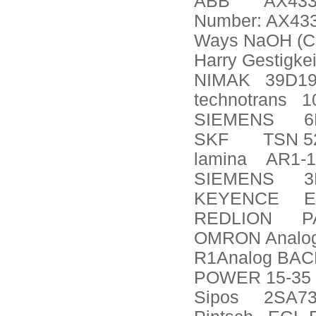
ABB
AX433
Number: AX433
Ways NaOH (Co
Harry Gestigk
NIMAK
39D19
technotrans
1
SIEMENS
6
SKF
TSN 52
lamina
AR1-1
SIEMENS
3
KEYENCE
E
REDLION
P
OMRON Analog 
R1Analog BACK
POWER 15-35
Sipos
2SA73