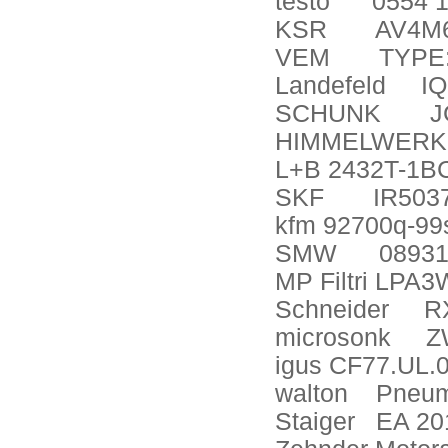
testo
0554 
KSR
AV4M6
VEM
TYPE:
Landefeld
I
SCHUNK
J
HIMMELWERK
L+B 2432T-1B
SKF
IR5037
kfm 92700q-99
SMW
08931
MP Filtri LPA
Schneider
R
microsonk
Z
igus CF77.UL.
walton
Pneum
Staiger
EA 20