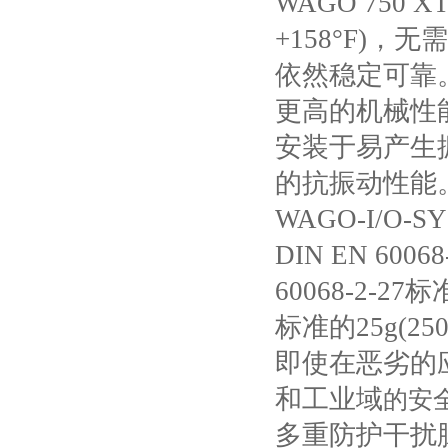
WAGO 750 XT
+158
°
F)
，无需
依然稳定可靠
更高的机械性
安装于易产生
的抗振动性能
WAGO-I/O-SY
DIN EN 60068
60068-2-27
标
标准的
25g(250
即使在恶劣的
和工业域
的安
多重防护干扰