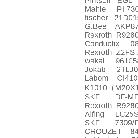
Pintsch
EGL-P
Mahle
PI 73
fischer
21D01
G.Bee
AKP87
Rexroth
R928
Conductix
0
Rexroth
Z2FS 
wekal
96105
Jokab
2TLJ
Labom
CI410
K1010
（
M20X1
SKF
DF-MF
Rexroth
R928
Alfing
LC25S
SKF
7309/
CROUZET
8