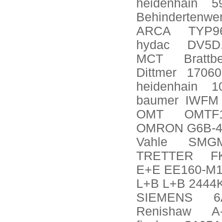
heidenhain
5
Behindertenwer
ARCA
TYP9
hydac
DV5D.
MCT
Bratt
Dittmer
17060
heidenhain
1
baumer
IWFM 
OMT
OMTF
OMRON G6B-4
Vahle
SMGM
TRETTER
F
E+E EE160-M
L+B L+B 2444
SIEMENS
6
Renishaw
A