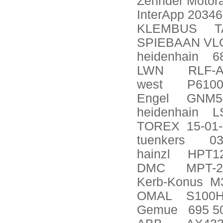
Zehnder Motor
InterApp 2034
KLEMBUS
T
SPIEBAAN VLG
heidenhain
6
LWN
RLF-A
west
P6100
Engel
GNM54
heidenhain
L
TOREX
15-01
tuenkers
03
hainzl
HPT12
DMC
MPT-
Kerb-Konus
M
OMAL
S100H
Gemue
695 5