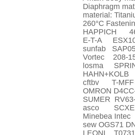
Diaphragm mate
material: Tita
260°C Fastening
HAPPICH
4
E-T-A
ESX10
sunfab
SAP05
Vortec
208-1
losma
SPRIN
HAHN+KOLB
cftbv
T-MFF 
OMRON D4CC-
SUMER
RV63-
asco
SCXE
Minebea Intec
sew OGS71 DN
LEONI
T0731