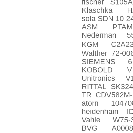
fischer
S105A
Klaschka
H
sola SDN 10-2
ASM
PTAM2
Nederman
5
KGM
C2A23
Walther
72-00
SIEMENS
6
KOBOLD
V
Unitronics
V
RITTAL
SK324
TR
CDV582M-
atorn
10470
heidenhain
I
Vahle
W75-
BVG
A0008