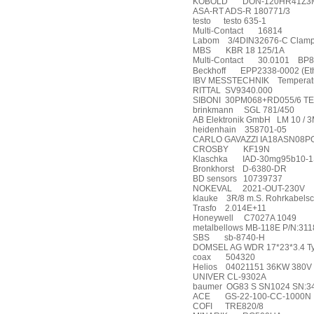
KOBOLD
DON-120HR41Z3M0
ASA-RT ADS-R 180771/3
testo
testo 635-1
Multi-Contact
16814
Labom
3/4DIN32676-C Clam
MBS
KBR 18 125/1A
Multi-Contact
30.0101
BP8
Beckhoff
EPP2338-0002 (Eth
IBV MESSTECHNIK
Temperat
RITTAL
SV9340.000
SIBONI
30PM068+RD055/6 TE
brinkmann
SGL 781/450
AB Elektronik GmbH
LM 10 / 
heidenhain
358701-05
CARLO GAVAZZI IA18ASN08P
CROSBY
KF19N
Klaschka
IAD-30mg95b10-
Bronkhorst
D-6380-DR
BD sensors
10739737
NOKEVAL
2021-OUT-230V
klauke
3R/8 m.S. Rohrkabels
Trasfo
2.014E+11
Honeywell
C7027A 1049
metalbellows MB-118E P/N:311
SBS
sb-8740-H
DOMSEL AG WDR 17*23*3.4 Ty
coax
504320
Helios
04021151 36KW 380V
UNIVER CL-9302A
baumer
OG83 S SN1024 SN:3
ACE
GS-22-100-CC-1000N
COFI
TRE820/8