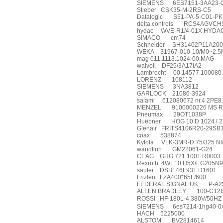
SIEMENS
6ES7151-3AA23-
Stieber
CSK35-M-2RS-C5
Datalogic
S51-PA-5-C01-PK
delta controls
RCS4AGVCH
hydac
WVE-R1/4-01X HYDA
SIMACO
cm74
Schneider
SH31402P11A200
WEKA
31967-010-10/M0~2.5
mag 011.1113.1024-00,MAG
walvoil
DF25/3A17IA2
Lambrecht
00.14577.100080
LORENZ
108112
SIEMENS
3NA3812
GARLOCK
21086-3924
salami
612080672 nr.4 2PE
MENZEL
9100000226 MS R
Pneumax
29OT1038P
Huebner
HOG 10 D 1024 I 
Glenair
FRITS4106R20-29SB
coax
538874
Kytola
VLK-3MR-D 75/325 Nl/
wandfluh
GM22061-G24
CEAG
GHG 721 1001 R0003
Rexroth
4WE10 H5X/EG205N9
sauter
DSB146F931 D1601
Frizlen
FZA400*65F/600
FEDERAL SIGNAL UK
P-A2
ALLEN BRADLEY
100-C12
ROSSI
HF-180L-4 380V/50HZ
SIEMENS
6es7214-1hg40-0
HACH
5225000
ALSTOM
BV2814614