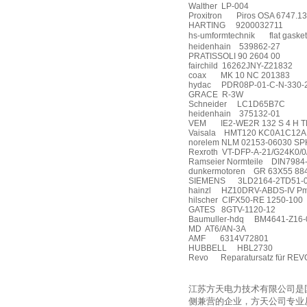
Walther
LP-004
Proxitron
Piros OSA 6747.13
HARTING
9200032711
hs-umformtechnik
flat gask
heidenhain
539862-27
PRATISSOLI 90 2604 00
fairchild
16262JNY-Z21832
coax
MK 10 NC 201383
hydac
PDR08P-01-C-N-330-
GRACE
R-3W
Schneider
LC1D65B7C
heidenhain
375132-01
VEM
IE2-WE2R 132 S 4 H 
Vaisala
HMT120 KC0A1C12A
norelem NLM 02153-06030 S
Rexroth
VT-DFP-A-21/G24K0/0
Ramseier Normteile
DIN7984
dunkermotoren
GR 63X55 88
SIEMENS
3LD2164-2TD51-
hainzl
HZ10DRV-ABDS-IV Pma
hilscher
CIFX50-RE 1250-100
GATES
8GTV-1120-12
Baumuller-hdq
BM4641-Z16-
MD
AT6/AN-3A
AMF
6314V72801
HUBBELL
HBL2730
Revo
Reparatursatz für RE
江苏方天电力技术有限公司是
侧兼营的企业，方天公司专业