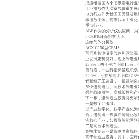
成运维着国内个省级发电行业
工业排放作为温室气体重要来
电力行业作为我国国民经济重
碳排放主体。随着我国工业化
重点行业。
ABB
作为的分析仪供应商，为
mCERTs
环保排放认证。
连续气体分析仪
ACX-C150
型
CEMS
可同步检测温室气体和污染源
业发展态势良好，规上制造业
29.8%
，两年平均下降
1.5%
，
目前看，一些行指标呈现积极
22.6%
，亏损额同比下降
37.3
程相继开工建设，一批进制造
加快进制造业、高技术制造业
强的战略引性、高成长性和产
下一步，进制造业投资将更加
一是数字经济域。
以产业数字化、数字产业化为
合，进制造业投资在智能化改
济核心产业，如投资智能网联
二是高技术制造业。
高技术制造业是影响国家战略
高于制造业投资，其中，医疗