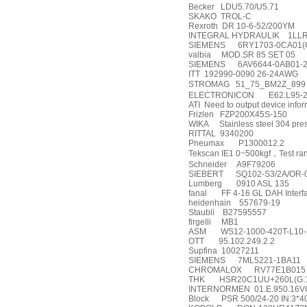
Becker
LDU5.70/U5.71
SKAKO
TROL-C
Rexroth
DR 10-6-52/200YM
INTEGRAL HYDRAULIK
1LL
SIEMENS
6RY1703-0CA01(
valbia
MOD.SR 85 SET 05
SIEMENS
6AV6644-0AB01-
ITT
192990-0090 26-24AWG
STROMAG
51_75_BM2Z_899
ELECTRONICON
E62.L95-
ATI
Need to output device infor
Frizlen
FZP200X45S-150
WIKA
Stainless steel 304 pr
RITTAL
9340200
Pneumax
P1300012.2
Tekscan IE1 0~500kgf
，
Test r
Schneider
A9F79206
SIEBERT
SQ102-S3/2A/OR-
Lumberg
0910 ASL 135
fanal
FF 4-16 GL DAH Interfa
heidenhain
557679-19
Staubli
B27595557
firgelli
MB1
ASM
WS12-1000-420T-L10
OTT
95.102.249.2.2
Supfina
10027211
SIEMENS
7ML5221-1BA11
CHROMALOX
RV77E1B015
THK
HSR20C1UU+260L(G:
INTERNORMEN
01.E.950.16VG
Block
PSR 500/24-20 IN:3*