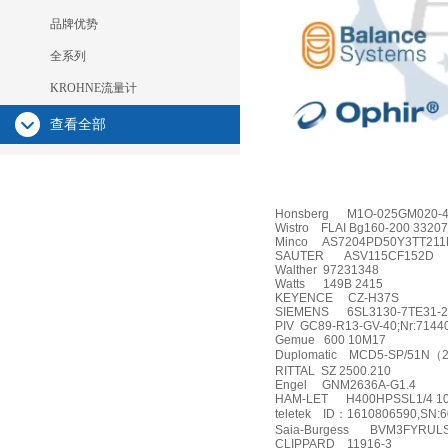
品牌优势
全系列
KROHNE流量计
查看全部
Honsberg
M1O-025GM020-
Wistro
FLAI Bg160-200 3320
Minco
AS7204PD50Y3TT211
SAUTER
ASV115CF152D
Walther
97231348
Watts
149B 2415
KEYENCE
CZ-H37S
SIEMENS
6SL3130-7TE31-
PIV
GC89-R13-GV-40;Nr:7144
Gemue
600 10M17
Duplomatic
MCD5-SP/51N
（
RITTAL
SZ 2500.210
Engel
GNM2636A-G1.4
HAM-LET
H400HPSSL1/4 10
teletek
ID
：
1610806590,SN:6
Saia-Burgess
BVM3FYRULS
CLIPPARD
11916-3