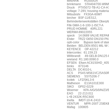
MINARIK
RG500UA
brinkmann
STA404/700-W9M
Druck
PTX5072-TB-A1-CA-H1-P
voltage: 7-28V, housing material:
Mitsubishi
FX3GA-60MT
bircher
BSF-11/ES12,
Behindertenwerkstätten Oberpf
Fife GMA-1-6-100-1-ISCT-A
PRUD HOMME
40RL221
WERMA 89022055
speck
14.0689 VALVE REPAI
Elster
TRZ2 G650 DN150 PN10
opti-color
Bypass tank of stai
Belden
BELDEN 8501 MIL-W-1
KEYENCE
OP-42212
Intercontec
61.159.23
Willbrandt
49-GELB-DN125-
wieland
R1.180.0090.0
EFSEN
Efsen AC8150HD_40
binks
873146
DELTA
DC4010-L
ACS
PS4S MS61VC25AS0R4
SIEMENS
5SY5206-7
Icotek
LFZ/SKL3-6
Matheson
E13A101E300
SIKO
GP02-0229
Woerner
KFA-A/G/S/0/N/Z3/
EAO
22-213.011
L+B 2432K-R5C600
Inelta
IMDT-10-K-2410
VENTUR
MPR-200T 2SIEK8
Mafag
100805