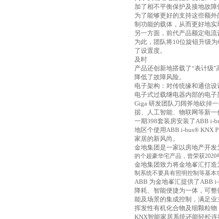
加了相不平衡保护及接地故障
为了能够更好的支持这些额外
制功能的载体，从而更好地实
另一方面，前代产品额定电流
为此，团队将
10
位旋钮升级为
了设置度。
及时
产品还创新地搭载了“表计级
降低了故障风险。
电子架构：对传统缘和通信设
电子式过载继电器内部的电子
Giga
研发团队刀阔斧地砍掉一
据、人工智能、物联网等新一
一期
398
套装房安装了
ABB i-
地区个使用
ABB i-bus® KNX
家居的新风尚。
金地集团是一家以房地产开发
的个超豪华宅产品，曾荣获
2020
金地集团致力将金地峯汇打造
制系统不要具有照明控制等基本
ABB
为金地峯汇提供了
ABB i
降耗、智能便捷为一体，可整
能及场景的集成控制，满足业
挥发性有机化合物及细颗粒物
KNX
智能家居系统还能轻松连