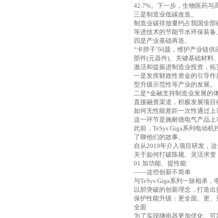
42.7%
。下一步，生物医药与
三是制造业低碳改造。
制造业碳排放量约占我国全部
等进技术的节能节水环保装备
四是产业基础再造。
“卡脖子"问题，维护产业链
部件
(
元器件
)
、关键基础材料
激活和提振进制造业投资，拓
一是发挥财政性资金的引导作
型升级示范性等产业的发展。
二是*金融支持制造业发展的
直接融资渠道，积极发展项目
如何无性能差距一次性通过上
这一环节是施耐德电气产品上
此前，
TeSys Giga
系列电动机
了聊他们的故事。
自从
2019
年介入项目研发，这
关于如何打破陈规、灵活求变
01
加功能、提性能
——这些创新不简单
与
TeSys Giga
系列一脉相承，
以胆突破的创新理念，打造出
保护性能升级：更全面、更、
全面
为了实现继电器更加优化、可