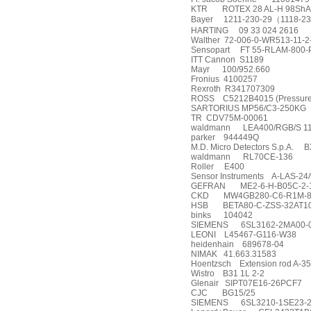
KTR
ROTEX 28 AL-H 98ShA 
Bayer
1211-230-29
（
1118-23
HARTING
09 33 024 2616
Walther
72-006-0-WR513-11-2
Sensopart
FT 55-RLAM-800
ITT Cannon
S1189
Mayr
100/952.660
Fronius
4100257
Rexroth
R341707309
ROSS
C5212B4015 (Pressure 
SARTORIUS MP56/C3-250KG
TR
CDV75M-00061
waldmann
LEA400/RGB/S 1
parker
944449Q
M.D. Micro Detectors S.p.A.
B
waldmann
RL70CE-136
Roller
E400
Sensor Instruments
A-LAS-24/
GEFRAN
ME2-6-H-B05C-2-
CKD
MW4GB280-C6-R1M-8
HSB
BETA80-C-ZSS-32AT10
binks
104042
SIEMENS
6SL3162-2MA00-
LEONI
L45467-G116-W38
heidenhain
689678-04
NIMAK
41.663.31583
Hoentzsch
Extension rod A-3
Wistro
B31 1L 2-2
Glenair
SIPT07E16-26PCF7
CJC
BG15/25
SIEMENS
6SL3210-1SE23-