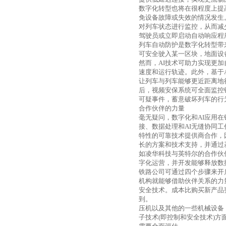
数字化转型也将在很程度上提
免设备故障或失效的情况发生
对列车状态进行监控，从而减
驾驶员或立即启动自动响应程
列车自动防护是数字化转型带
可安全驶入某一区块，地面设
然而，
AI
技术可助力实现更加
速度和运行轨迹。此外，基于
让列车与列车能够更近距离地
后，视频安保系统可全面监控
可疑事件，蓄意破坏列车的行
合作伙伴的力量
毫无疑问，数字化和
AI
应用在
接、数据处理和
AI
无缝协同工
特性的可靠技术提供商合作，
长的方案和技术支持，并通过
如凌华科技与英特尔的合作伙
字化运营，并开发能够释放数
铁路公司可通过四个步骤来开
机构就能够借助伙伴关系的力
安全技术。成本比购买新产品
到。
压机以及其他的一些机械设备
子技术
(
即控制和安全技术
)
方