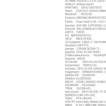
SCAIME F60X50 C3 CH 10e E m
Ahlborn
testing report
HARTING
09 62 000 5025
Sipos
2SA7321-5ED20-4BB4
Beckhoff
BC8150
Foxboro SRD960-BHNDSG7E
ESKA
Fuse 5x20 2.0A
（
522.
baumer
K50 WD 11PF4ISOL+
Rexroth
RKL4306/018.0 R9113
AiRTX
70035
EA
MR330025/316
SICK
WE9-2P430
JS Aupperle
LM25-1"-2M Nr.90
Nordson 1007373
aerogo
12NSM 3E309-71
baumer
HOG 10 DN 2048 I
STMicroelectronics
VN340SP
legrand
19918
SCHUNK
SRH-PLUS-D20-
heidenhain
760910-01
schmalz
SEG-10-HS 100201 0
Hagemann
659000VSH082 2
MAEDLER
24186000
Elektror
A11825642
MEAS
US381-000002-016BA
GEORGIN
FD10DMX
TREK
10/10B-HS
microsonic
HPS+35-DIC-TC-
BONESI COM 100-150
TIVAL
FF4-16DAH
ASA-RT orino-Italy Strada del
WIKA
D-10-7-BBQ-MK-ZK8XU