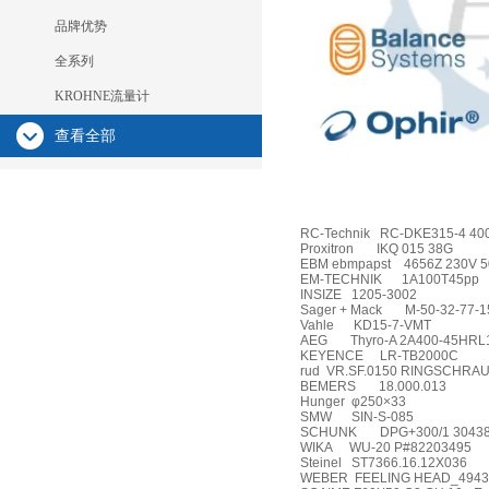
品牌优势
全系列
KROHNE流量计
查看全部
RC-Technik
RC-DKE315-4 400
Proxitron
IKQ 015 38G
EBM ebmpapst
4656Z 230V 
EM-TECHNIK
1A100T45pp
INSIZE
1205-3002
Sager + Mack
M-50-32-77-1
Vahle
KD15-7-VMT
AEG
Thyro-A 2A400-45HRL
KEYENCE
LR-TB2000C
rud
VR.SF.0150 RINGSCHRA
BEMERS
18.000.013
Hunger
φ250×33
SMW
SIN-S-085
SCHUNK
DPG+300/1 3043
WIKA
WU-20 P#82203495
Steinel
ST7366.16.12X036
WEBER
FEELING HEAD_494