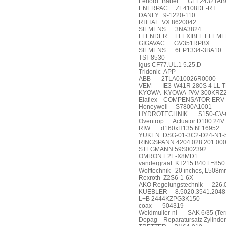
Lenord+Bauer
GEL2432TAB
ENERPAC
ZE4108DE-RT
DANLY
9-1220-110
RITTAL
VX.8620042
SIEMENS
3NA3824
FLENDER
FLEXIBLE ELEME
GIGAVAC
GV351RPBX
SIEMENS
6EP1334-3BA10
TSI
8530
igus CF77.UL.1 5.25.D
Tridonic
APP
ABB
2TLA010026R0000
VEM
IE3-W41R 280S 4 LL
KYOWA
KYOWA-PAV-300KRZ
Elaflex
COMPENSATOR ERV-G
Honeywell
S7800A1001
HYDROTECHNIK
S150-CV-
Oventrop
Actuator D100 24
RIW
d160xH135 N°16952
YUKEN
DSG-01-3C2-D24-N1-
RINGSPANN 4204.028.201.000
STEGMANN 59S002392
OMRON E2E-X8MD1
vandergraaf
KT215 B40 L=850
Wolftechnik
20 inches, L508
Rexroth
Z2S6-1-6X
AKO Regelungstechnik
226.
KUEBLER
8.5020.3541.204
L+B 2444KZPG3K150
coax
504319
Weidmuller-nl
SAK 6/35 (Ter
Dopag
Reparatursatz Zylinde