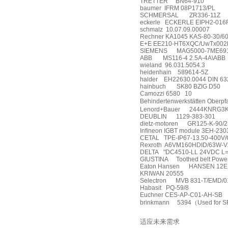
TRETTER
BN64-910
baumer
IFRM 08P1713/PL
SCHMERSAL
ZR336-11Z
eckerle
ECKERLE EIPH2-016
schmalz
10.07.09.00007
Rechner KA1045 KAS-80-30/6
E+E EE210-HT6XQC/UwTx002M/wi
SIEMENS
MAG5000-7ME691
ABB
MS116-4 2.5A-4A\ABB
wieland
96.031.5054.3
heidenhain
589614-5Z
halder
EH22630.0044 DIN 63
hainbuch
SK80 BZIG D50
Camozzi 6580 10
Behindertenwerkstätten Oberpf
Lenord+Bauer
2444KNRG3
DEUBLIN
1129-383-301
dietz-motoren
GR125-K-90/2
Infineon IGBT module 3EH-23
CETAL
TPE-IP67-13.50-400V
Rexroth
A6VM160HDID/63W-V
DELTA
"DC4510-LL 24VDC L=
GIUSTINA
Toothed belt Powe
Eaton Hansen
HANSEN 12E N
KRIWAN 20555
Selectron
MVB 831-T/EMD/0
Habasit
PQ-59/8
Euchner CES-AP-C01-AH-SB
brinkmann
5394
（
Used for 
适应未来需求