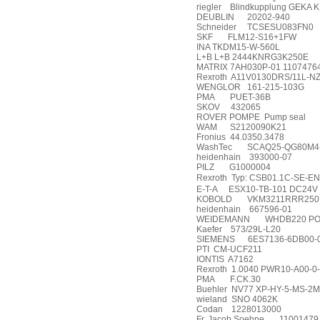
riegler
Blindkupplung GEKA 
DEUBLIN
20202-940
Schneider
TCSESU083FN0
SKF
FLM12-S16+1FW
INA TKDM15-W-560L
L+B L+B 2444KNRG3K250E
MATRIX 7AH030P-01 1107476
Rexroth
A11V0130DRS/11L-N
WENGLOR
161-215-103G
PMA
PUET-36B
SKOV
432065
ROVER POMPE
Pump seal
WAM
S2120090K21
Fronius
44.0350.3478
WashTec
SCAQ25-QG80M4-
heidenhain
393000-07
PILZ
G1000004
Rexroth
Typ: CSB01.1C-SE-
E-T-A
ESX10-TB-101 DC24V
KOBOLD
VKM3211RRR250
heidenhain
667596-01
WEIDEMANN
WHDB220 PO7
Kaefer
573/29L-L20
SIEMENS
6ES7136-6DB00-
PTI
CM-UCF211
IONTIS
A7162
Rexroth
1.0040 PWR10-A00-0
PMA
F.CK.30
Buehler
NV77 XP-HY-5-MS-2M
wieland
SNO 4062K
Codan
1228013000
Fr. Jacob Soehne
11001479