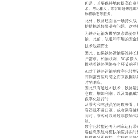
但是，若要保持地位提高自身
术。与此相反，乘客却越来越追
旅程动态等服务。
此外，铁路还面临一场持久战
护措施以预警潜在问题。这些
为铁路运输发展的复杂局势新
输。此前，轨道和车厢的安全
技术脱颖而出
因此，如果铁路运输要维持长
户需求。如物联网、
5G
多接入
推动着铁路网络各个环节的革
AI
对于铁路运输的数字化转型
商则需要应对随之而来数据洪
时的响应。
因此只有通过
AI
技术，铁路运
意度、增加利润，以及降低成
数字化进行时
从乘客和驾驶员的角度来看，
客违规不带口罩，或者乘客健
同时，乘客可以通过非接触式
触。
数字化转型还将为列车运行带
客信息系统将更快响应并实时
提供低延迟连接，实现更流畅