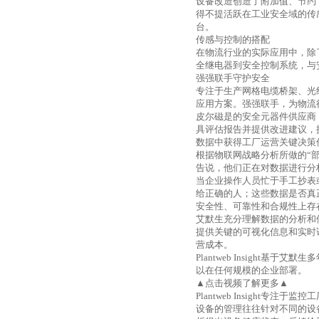
设备改造创造了附加值、节约
得不提活跃在工业安全域的传
台。
传感与控制的搭配
在物流行业的实际应用中，除
全继电器到安全控制系统，与
强强联手守护安全
专注于生产网格电缆桥架、光
应用方案。强强联手，为物流
皮尔磁是的安全元器件供应商
具评估报告并提供改进建议，
数据中获得工厂运营关键决策
根据物联网战略分析所做的“
告说，他们正在对数据进行分
当企业操作人员忙于手工抄表
给正确的人；这些数据是否真
安全性、可靠性和合规性上存
艾默生充分理解数据的分析和
提供关键的可视化信息和实时
营成本。
Plantweb Insight
基于艾默生多
以在任何规模的企业部署。
▲点击视频了解更多▲
Plantweb Insight
专注于监控工
设备的管理往往针对不同的设