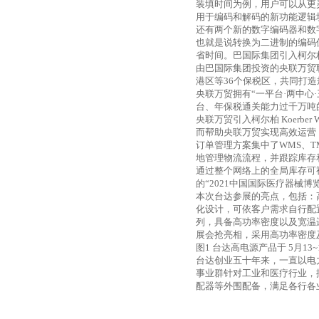
装填时间为例，用户可以从更
用于编码和解码的新功能逻辑
还有两个新的数字编码器和数
也就是说转换为二进制的编码
省时间。巴国际集团引入柯尔
由巴国际集团投资的央联万贸
港区等
36
个保税区，共同打造
央联万贸拥有“一平台·两中心
台、年保税通关能力过千万吨
央联万贸引入柯尔柏
Koerber
而帮助央联万贸实现高效运营
订单管理方案集中了
WMS
、
T
地管理物流流程，并跟踪库存
通过整个网络上的全局库存可
的“
2021
中国国际医疗器械博览
本次台达参展的亮点，包括：
化设计，可依客户需求自行配
列，具备高功率密度以及宽温
展会抢亮相，采用高功率密度
图
1
台达高电源产品于
5
月
13~
台达创业五十年来，一直以电
事业群针对工业和医疗行业，
配器等外围配备，满足各行各