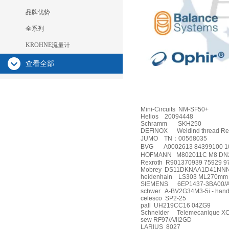
品牌优势
全系列
KROHNE流量计
查看全部
Mini-Circuits
NM-SF50+
Helios
20094448
Schramm
SKH250
DEFINOX
Weldind thread Re
JUMO
TN
：
00568035
BVG
A0002613 84399100 1
HOFMANN
M802011C M8 DN2
Rexroth
R901370939 75929 9
Mobrey
DS11DKNAA1D41NN
heidenhain
LS303 ML270mm 
SIEMENS
6EP1437-3BA00/
schwer
A-BV2G34M3-5i - hand
celesco
SP2-25
pall
UH219CC16 04ZG9
Schneider
Telemecanique 
sew RF97/A/II2GD
LARIUS
8027