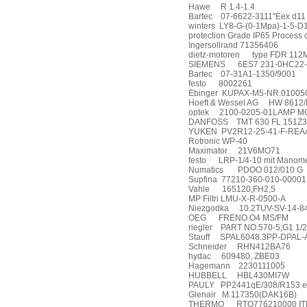
Hawe
R 1.4-1.4
Bartec
07-6622-3111"Eex d11
winters
LY8-G-(0-1Mpa)-1-5-D1-
protection Grade IP65 Process 
Ingersollrand 71356406
dietz-motoren
type FDR 112
SIEMENS
6ES7 231-0HC22
Bartec
07-31A1-1350/9001
festo
8002261
Ebinger
KUPAX-M5-NR.010050
Hoeft & Wessel AG
HW 8612/
optek
2100-0205-01LAMP M
DANFOSS
TMT 630 FL 151Z
YUKEN
PV2R12-25-41-F-REA
Rotronic WP-40
Maximator
21V6MO71
festo
LRP-1/4-10 mit Manome
Numatics
PDOO 012/010 G
Supfina
77210-360-010-00001
Vahle
165120,FH2,5
MP Filtri LMU-X-R-0500-A
Niezgodka
10.2TUV-SV-14-8
OEG
FRENO O4 MS/FM
riegler
PART NO.570-5;G1 1/2
Stauff
SPAL6048.3PP-DPAL-
Schneider
RHN412BA76
hydac
609480, ZBE03
Hagemann
2230111005
HUBBELL
HBL430MI7W
PAULY
PP2441qE/308/R153 
Glenair
M.117350(DAK16B)
THERMO
RTO776210000 I