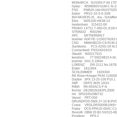
MONARCH
SUS304 F-94 170
hydac
WSM060V-01M-C-N-2
FSG
PW620-18d AN1570Z0
Eaton
PRV2-10-S-0-20/6
INA NKXR35-XL , Ina - Schäffler
Ebm
W2E200-HK38-14
heidenhain
315422-09
FRAKO
LKT11.7-400-DL,K18/-
STRINGO
R00299
APC
SRT5KRMXLT
buehler
AGF-FE-1/100276263 
CKD
MW4GB220-C8-R1M-2
Sumitomo
FCS-A25G-29 Nr
Connectwell
PSS240/24/10
Staubli
N00217915
kendrion
77 50024B15 A.Nr
joventa
DA1.S 16Nm
LORENZ
DR-2212 No:1878
Elster
1811904
SCHLEMMER
1926304
RK Rose+Krieger FK40 12400
Dayton
SPX 13-25-100 P10.1
ABP
DKPS 3835 10/10
RIMA
R6-055ACS-F-N
fischer
DE2802N292PLZ000
imi
SPG/16529B/732
Varvel
FRT-G50
GRUNDFOS DMX 27-10 B-PVC/v
Crane
VRSLDRS000B1069+
Fraba
OCD-PPA1D-00AC-C
Rexroth
DBW 20 B2-5X/315-6
Proxitron
PPS 2