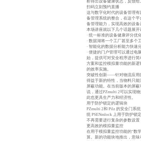
析得出设备健康状态，反馈给
扫码立刻预约直播
这与数字化时代的设备管理有
备管理系统的整合，在这个平
备管理能力，实现高效的设备
本场讲座就以下几个话题展开
· 统一标准的设备健康评分优
· 数据湖将一个工厂甚至多
· 智能化的数据分析能力快速
· 便捷的门户管理可以通过
始，提供可对安全程序进行简
方案和监控模拟量功能的新逻
的效率实施。
突破性创新——针对物流应用
得益于新的特性，当物料只能
屏蔽功能。在当前版本的屏蔽
说，通过
PZmulti 2
可以实现物
此也更具生产力和经济性。
用于防护锁定的逻辑块
PZmulti 2
和
Pilz
的安全门系统
统
PSENmlock
上用于防护锁
不再需要进行复杂的参数设置
更高效的模拟量监控
在用于模拟量监控功能的“数
算。新的功能块地推出，意味