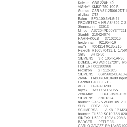
Kelvion
GBS 220H-40
VISHAY
KMKP 750-100IB
Gemue
CSR.V8112500L2DT-
olivibra
OT8
Eaton
BFD.100.3VLG.4.I
PROMETEC A-NR:AB4392-C S
Stemmann
33613
Minco
AS7204PD50Y3TT21
Staubli
210424074
HAHN+KOLB
37102015
heidenhain
621954-16
maYr
7004214 0/135.210
Rexroth
R160570431, L=1756
Stiffy
SHT2-50
SIEMENS
3RT1054-1AP36
DOMSEL AG WDR 12*20*3 Typ 
FISHER F002300968
Proxitron
ST S12-10S
SIEMENS
6GK5602-0BA10-
ZIVAN
F6BORO-01040X input
Gechter C4000.E215
ABB
1494U-D200
raytek
RAYTXSLTSFIS5
Zero-Max
TT1X-C-9MM-10M
SIEMENS
3ND1824
baumer
GXA2S.W30A105+Z119
SUN
FDEA-LAN
SCHMERSAL
A-K8+1P-M23
baumer
EIL580-SC10.7SN.020
SINEAX
U539 0-100V 4-20MA
BADGER
PFT1E 3/4
CARLO GAVAZZI RM1A48D10