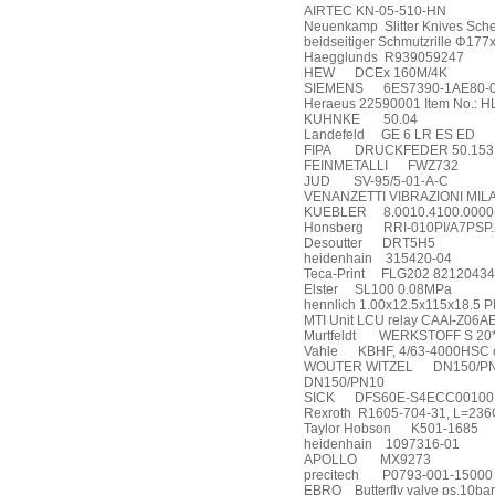
AIRTEC KN-05-510-HN
Neuenkamp
Slitter Knives S
beidseitiger Schmutzrille Φ177
Haegglunds
R939059247
HEW
DCEx 160M/4K
SIEMENS
6ES7390-1AE80-
Heraeus 22590001 Item No.:
KUHNKE
50.04
Landefeld
GE 6 LR ES ED
FIPA
DRUCKFEDER 50.153
FEINMETALLI
FWZ732
JUD
SV-95/5-01-A-C
VENANZETTI VIBRAZIONI MIL
KUEBLER
8.0010.4100.0000(
Honsberg
RRI-010PI/A7PSP
Desoutter
DRT5H5
heidenhain
315420-04
Teca-Print
FLG202 8212043
Elster
SL100 0.08MPa
hennlich 1.00x12.5x115x18.5 P
MTI Unit LCU relay CAAI-Z06A
Murtfeldt
WERKSTOFF S 20*
Vahle
KBHF, 4/63-4000HSC 
WOUTER WITZEL
DN150/PN1
DN150/PN10
SICK
DFS60E-S4ECC00100
Rexroth
R1605-704-31, L=236
Taylor Hobson
K501-1685
heidenhain
1097316-01
APOLLO
MX9273
precitech
P0793-001-15000
EBRO
Butterfly valve ps.10ba