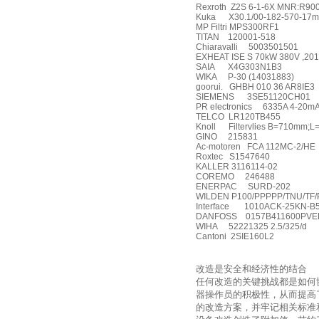
Rexroth
Z2S 6-1-6X MNR:R90
Kuka
X30.1/00-182-570-17m
MP Filtri MPS300RF1
TITAN
120001-518
Chiaravalli
5003501501
EXHEAT ISE S 70kW 380V ,20
SAIA
X4G303N1B3
WIKA
P-30 (14031883)
goorui.
GHBH 010 36 AR8IE3
SIEMENS
3SE51120CH01
PR electronics
6335A 4-20m
TELCO
LR120TB455
Knoll
Filtervlies B=710mm;
GINO
215831
Ac-motoren
FCA 112MC-2/HE
Roxtec
S1547640
KALLER 3116114-02
COREMO
246488
ENERPAC
SURD-202
WILDEN P100/PPPPP/TNU/TF/
Interface
1010ACK-25KN-B
DANFOSS
0157B411600PVE
WIHA
52221325 2.5/325/d
Cantoni
2SIE160L2
改造是安全和经济性的结合
任何改造的关键挑战都是如何
器操作员的积极性，从而提高
的改造方案，并牢记相关标准