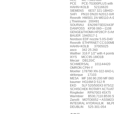
ACE
MC 75M3-880
PCE
PCE-TG300PLUS with 
HAHN+KOLB
52116620
SIEMENS
6ES7 321-1BH02
SAFI
PN10 DN20 N2012-0/
Rexroth
HMS01.1N-W0110-A-
j.Thielmann
200491
SOURIAU
EN2997SE02443
DANFOSS
KP36 060—1108
GENGE&THOMA HP28CP-S Art:
BAUER
1940517-1
Nordson EDF nozzle 5.0S-D40
Rexroth
ETHFRNET CC/100M
HAHN+KOLB
37005025
asco
342 25 260
Walther
316 F 1/2" with 4 point
IXYS
MCC95-18IO1B
Mecair
DB120/C
SCHMERSAL
101144420
OMRON CPIH-Y
Moeller
178790 XN-322-8AO-
stritorque
17103
MESA
MF 160.90.200 MF 060
baumer
HG16M D 512 R
EKD
SLF 520/500X3 875/11
SCHISCHEK ROTARY ACTUAT
Ringfeder
RFN7003 45X75
Warmbier
B530,7110.B530.
Zanolli
MOTO0052 + ASSM23
INTEGRAL HYDRAULIK
MLP
DEUBLIN
525-301-054