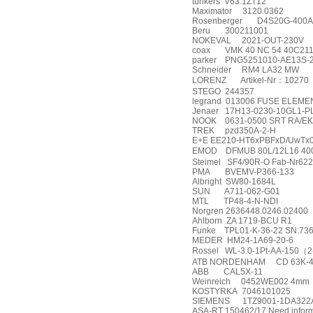
tunkers
V63.1ZT12
Maximator
3120.0362
Rosenberger
D4S20G-400A
Beru
300211001
NOKEVAL
2021-OUT-230V
coax
VMK 40 NC 54 40C211
parker
PNG5251010-AE13S-
Schneider
RM4 LA32 MW
LORENZ
Artikel-Nr
：
10270
STEGO
244357
legrand
013006 FUSE ELEMEN
Jenaer
17H13-0230-10GL1-P
NOOK
0631-0500 SRT RA/EK
TREK
pzd350A-2-H
E+E EE210-HT6xPBFxD/UwTx
EMOD
DFMUB 80L/12L16 40
Steimel
SF4/90R-O Fab-Nr622
PMA
BVEMV-P366-133
Albright
SW80-1684L
SUN
A711-062-G01
MTL
TP48-4-N-NDI
Norgren 2636448.0246.02400
Ahlborn
ZA 1719-BCU R1
Funke
TPL01-K-36-22 SN:73
MEDER
HM24-1A69-20-6
Rossel
WL-3.0-1Pt-AA-150
（
2
ATB NORDENHAM
CD 63K-4
ABB
CAL5X-11
Weinreich
0452WE002 4mm
KOSTYRKA
7046101025
SIEMENS
1TZ9001-1DA322
ASA-RT 150462/17 Need inform