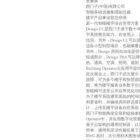
查鹏展
西门子
(
中国
)
有限公司
智能基础设施集团副总裁
楼宇产品事业部总经理
新一代智能楼宇综合管理方案
Desigo CC
是西门子基于数十
宇系统整合能力。在使用上，
信息。另外，
Desigo CC
可以
适应小型到型项目，也能够覆
另外，
Desigo
房间自动化提供
组成部分，
Desigo TRA
可以降
热、通风、空调、照明、遮阳
Building Operator
云应用可提
此次展会上，西门子还次展出
故障，可为多个楼宇和智慧园
能，将为楼宇服务业务数字化
智能阀可连至云并自带优化功
为了楼宇系统通常面临的时间
和更省时，并确保房间舒适度
计，上传至楼宇设备自控系统
西门子智能阀使安装和链接参
Operator
中，并应用数字化双
基于云架构的通用控制器，让
简单、通用和灵活性极拓展了
RWG
系列，次引用积木图形