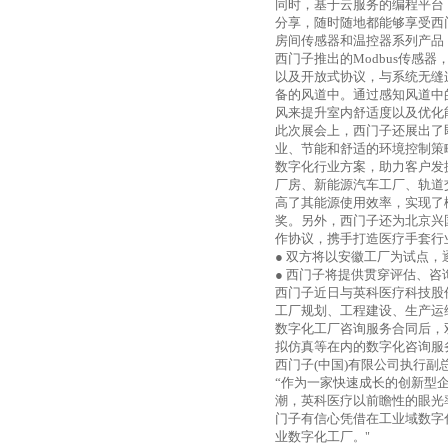
同时，基于云服务的编程平台
分享，随时随地都能够享受西
房间传感器和温控器系列产品
西门子推出的
Modbus
传感器
以及开放式协议，与系统无缝
备的风道中。通过感知风道中
风来提升室内舒适度以及优化
此次展会上，西门子还展出了
业、节能和舒适的环境控制策
数字化行业方案，助力客户发
厂房、新能源汽车工厂、轨道
高了其能源使用效率，实现了
奖。另外，西门子还为北京兴
作协议，携手打造医疗手套行
● 双方将以安徽工厂为试点，
● 西门子将提供贯穿评估、
西门子近日与英科医疗科技股
工厂规划、工程建设、生产运
数字化工厂咨询服务合同后，
拟仿真等在内的数字化咨询服
西门子
(
中国
)
有限公司执行副
“作为一家快速成长的创新型
潮，英科医疗以前瞻性的眼光
门子有信心凭借在工业域数字
业数字化工厂
。"