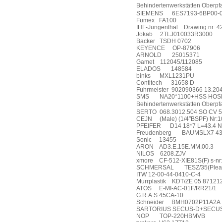
Behindertenwerkstätten Oberpf
SIEMENS
6ES7193-6BP00-
Fumex
FA100
IHF-Jungenthal
Drawing nr: 4
Jokab
2TLJ010033R3000
Backer
TSDH 0702
KEYENCE
OP-87906
ARNOLD
25015371
Gamet
112045/112085
ELADOS
148584
binks
MXL1231PU
Contitech
31658 D
Fuhrmeister
902090366 13.20
SMS
NA20*1100+HSS HOS
Behindertenwerkstätten Oberpf
SERTO
068.3012.504 SO CV 5
CEJN
(Male) (1/4″BSPF) Nr:
PFEIFER
D14 18*7 L=43.4 N
Freudenberg
BAUMSLX7 43
Sonic
13455
ARON
AD3.E.15E.MM.00.3
NILOS
6208.ZJV
xmore
CF-512-XIE81S(F) s-n
SCHMERSAL
TESZ/35(Pleas
ITW 12-00-44-0410-C-4
Murrplastik
KDT/ZE 05 87121
ATOS
E-MI-AC-01F/RR21/1
G.R.A.S 45CA-10
Schneider
BMH0702P11A2A
SARTORIUS SECUS-D+SECUS
NOP
TOP-220HBMVB