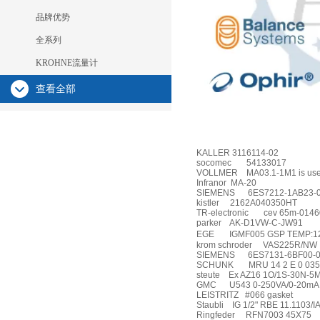
品牌优势
全系列
KROHNE流量计
查看全部
KALLER 3116114-02
socomec
54133017
VOLLMER
MA03.1-1M1 is us
Infranor
MA-20
SIEMENS
6ES7212-1AB23-
kistler
2162A040350HT
TR-electronic
cev 65m-0146
parker
AK-D1VW-C-JW91
EGE
IGMF005 GSP TEMP:
krom schroder
VAS225R/NW
SIEMENS
6ES7131-6BF00-
SCHUNK
MRU 14 2 E 0 03
steute
Ex AZ16 1O/1S-30N-5
GMC
U543 0-250VA/0-20mA
LEISTRITZ
#066 gasket
Staubli
IG 1/2" RBE 11.1103/I
Ringfeder
RFN7003 45X75