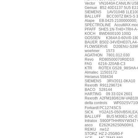
Vector
VN1640A CAN/LIN USB 
Gemue
B52 40D1137 5U5 E2
SIEMENS
1AV3104B 1LE10
BALLUFF
BCC00TZ BKS-S 
Alape
EB.0425 2100000000;
SPECTROLINE
AccuMAX mod
PFAFF
SHE5.1N-Tr40×7RH-A-
KOCH
BWD600100 100Ω
GOSSEN
K364A 0-60V/0-18
BAUER
BS02-34V/DHE07LA4-
FLOWSERVE
D20ENU-S39
woehner
1573
AGATHON
7801.012.030
Revo
RD80500070R0D10
FAG
6216-J20AB-C3
KTR
ROTEX GS28_98SHA-G
Almatec
11503172
Heraeus 558434
SIEMENS
3RV2011-0KA10
Rexroth
R911296724
BACO
S28144
HARTING
09 33 024 2601
Rexroth
A2FM180/61W-VAB10
delta controls
WP032SV710
Forkardt PC1274SCS
SICK
YG2A15-050VB5XLEA
BALLUFF
BUS M30E1-XC-0
Intralox
S900FTHHRNYW347 O
asco
E262K262S0N00H1
REIKU
nw12
STORZ
HZ 2-250/80-F