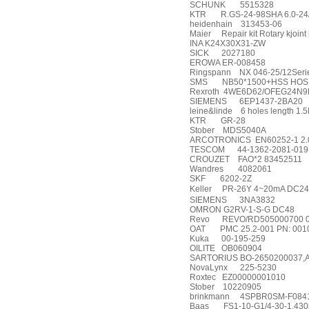
SCHUNK
5515328
KTR
R.GS-24-98SHA 6.0-24
heidenhain
313453-06
Maier
Repair kit Rotary kjoint 
INA K24X30X31-ZW
SICK
2027180
EROWA ER-008458
Ringspann
NX 046-25/12Seri
SMS
NB50*1500+HSS HOS
Rexroth
4WE6D62/OFEG24N9
SIEMENS
6EP1437-2BA20
leine&linde
6 holes length 1.
KTR
GR-28
Stober
MDS5040A
ARCOTRONICS
EN60252-1 2.
TESCOM
44-1362-2081-019
CROUZET
FAO*2 83452511
Wandres
4082061
SKF
6202-2Z
Keller
PR-26Y 4~20mA DC24
SIEMENS
3NA3832
OMRON G2RV-1-S-G DC48
Revo
REVO/RD505000700 
OAT
PMC 25.2-001 PN: 001
Kuka
00-195-259
OILITE
OB060904
SARTORIUS BO-2650200037,Ar
NovaLynx
225-5230
Roxtec
EZ00000001010
Stober
10220905
brinkmann
4SPBR0SM-F084
Baas
FS1-10-G1/4-30-1.430