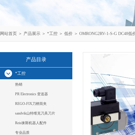
网站首页
＞
产品展示
＞
*工控
＞
低价
＞ OMRONG2RV-1-S-G DC48
产品目录
*工控
热销
PR Electronics 变送器
REGO-FIX刀柄筒夹
sandvik山特维克刀具刀片
Reis徕斯机器人配件
专业品质