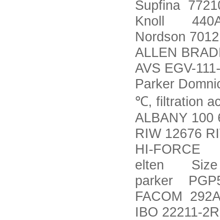
Supfina 7721
Knoll 440A
Nordson 7012
ALLEN BRADL
AVS EGV-111-
Parker Domni
℃
, filtration 
ALBANY 100 
RIW 12676 RI
HI-FORCE 
elten Size 
parker PGP
FACOM 292A
IBO 22211-2