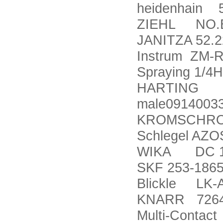
heidenhain 
ZIEHL NO.E1
JANITZA 52.2
Instrum ZM-
Spraying 1/
HARTING Han
male0914003
KROMSCHRO
Schlegel AZO
WIKA DC 10
SKF 253-186
Blickle LK-
KNARR 7264
Multi-Contac