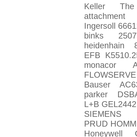
Keller The s
attachment
Ingersoll 66
binks 2507
heidenhain 
EFB K5510.2
monacor A
FLOWSERVE 
Bauser AC6
parker DSB
L+B GEL2442
SIEMENS 6
PRUD HOMM
Honeywell 