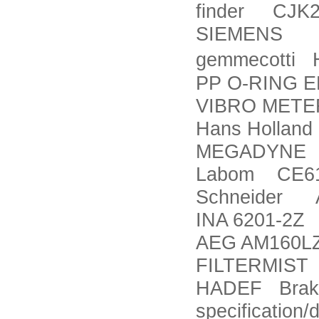
finder CJK
SIEMENS 5
gemmecotti 
PP O-RING 
VIBRO METER
Hans Holland
MEGADYNE 1
Labom CE612
Schneider A
INA 6201-2Z
AEG AM160L
FILTERMIST
HADEF Brake
specification