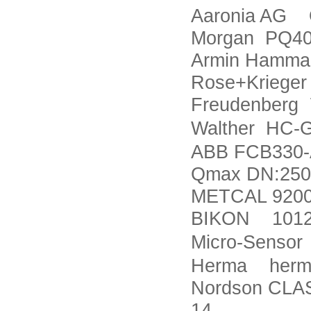
Aaronia AG 
Morgan PQ4
Armin Hamma
Rose+Krieg
Freudenberg 
Walther HC-
ABB FCB330
Qmax DN:250
METCAL 9200
BIKON 1012
Micro-Senso
Herma herm
Nordson CLA
14