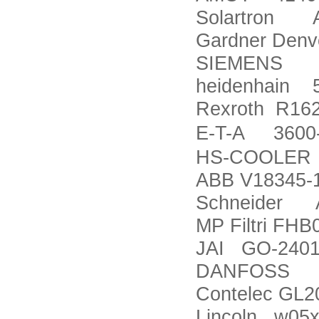
Solartron A
Gardner Den
SIEMENS 3
heidenhain 
Rexroth R16
E-T-A 3600-
HS-COOLER 
ABB V18345-
Schneider 
MP Filtri F
JAI GO-240
DANFOSS OM
Contelec GL2
Lincoln w05x