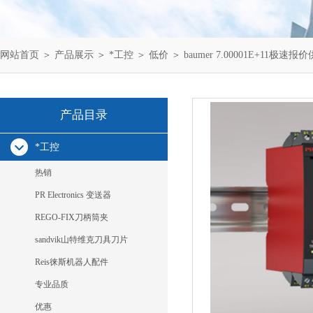
网站首页
＞
产品展示
＞
*工控
＞
低价
＞ baumer 7.00001E+11极速
产品目录
*工控
热销
PR Electronics 变送器
REGO-FIX刀柄筒夹
sandvik山特维克刀具刀片
Reis徕斯机器人配件
专业品质
优惠