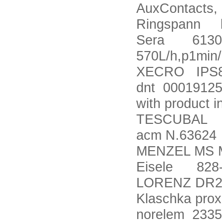
AuxContacts, 
Ringspann li
Sera 613080
570L/h,p1min
XECRO IPS8
dnt 0001912
with product i
TESCUBAL 
acm N.63624
MENZEL MS 
Eisele 828-
LORENZ DR2
Klaschka pro
norelem 2335