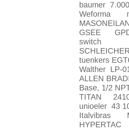
baumer 7.00
Weforma meg
MASONEILAN
GSEE GPD588
switch
SCHLEICHER 
tuenkers EGT
Walther LP-0
ALLEN BRADL
Base, 1/2 NP
TITAN 24100
unioeler 43 
Italvibras 
HYPERTAC 