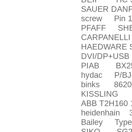
SAUER DANF
screw Pin 15
PFAFF SHE2
CARPANELLI 
HAEDWARE 
DVI/DP+USB
PIAB BX25P
hydac P/BJ
binks 8620
KISSLING M
ABB T2H160
heidenhain 
Bailey Type
SIKO SG20-