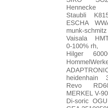
Hennecke D
Staubli K81
ESCHA WWA
munk-schmi
Vaisala HMT3
0-100% rh,
Hilger 60000
HommelWerk
ADAPTRONIC 
heidenhain 
Revo RD60
MERKEL V-90
Di-soric OG