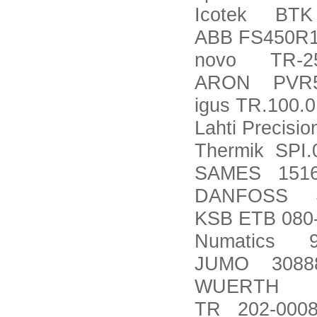
Icotek BTK 
ABB FS450R1
novo TR-2
ARON PVR5
igus TR.100.0
Lahti Preci
Thermik SPI.
SAMES 1516
DANFOSS 4
KSB ETB 080
Numatics 9
JUMO 3088
WUERTH 7
TR 202-000