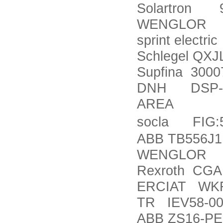
Solartron 9
WENGLOR O
sprint elect
Schlegel QXJ
Supfina 3000
DNH DSP-15
AREA
socla FIG:5
ABB TB556J
WENGLOR 
Rexroth CGA
ERCIAT WKR
TR IEV58-00
ABB ZS16-PE