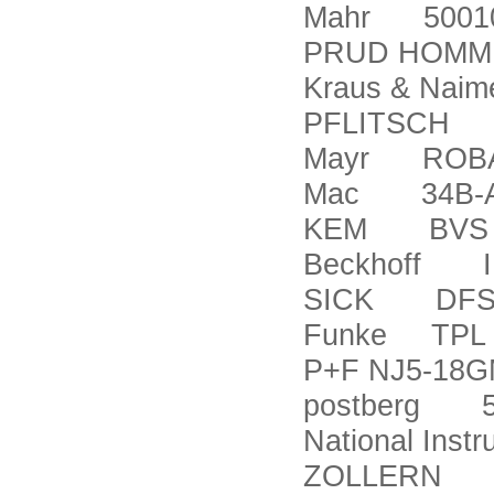
Mahr 5001
PRUD HOMM
Kraus & Naim
PFLITSCH P
Mayr ROBA-D
Mac 34B-A
KEM BVS 13
Beckhoff I
SICK DFS6
Funke TPL 0
P+F NJ5-18G
postberg 5
National Ins
ZOLLERN S