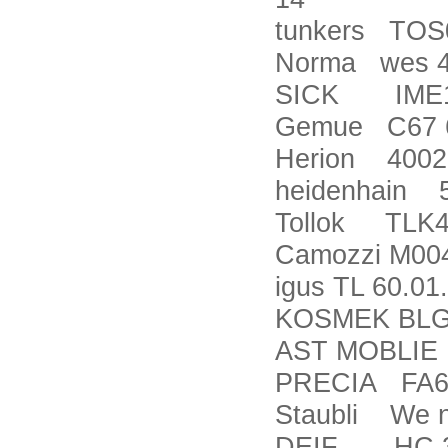
tunkers TOS
Norma wes 4
SICK IME1
Gemue C67 6
Herion 4002
heidenhain 
Tollok TLK4
Camozzi M00
igus TL 60.01
KOSMEK BLG
AST MOBLIE 
PRECIA FA6
Staubli We ne
DEIF HC 36