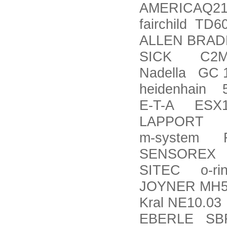
AMERICAQ21
fairchild TD6
ALLEN BRAD
SICK C2MT
Nadella GC 
heidenhain 
E-T-A ESX1
LAPPORT S
m-system 
SENSOREX 
SITEC o-ring
JOYNER MH5
Kral NE10.03
EBERLE SBF