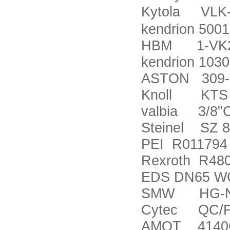
Kytola VLK
kendrion 500
HBM 1-VK
kendrion 103
ASTON 309-
Knoll KTS 2
valbia 3/8
Steinel SZ 
PEI R011794
Rexroth R48
EDS DN65 W
SMW HG-N-2
Cytec QC/F
AMOT 4140