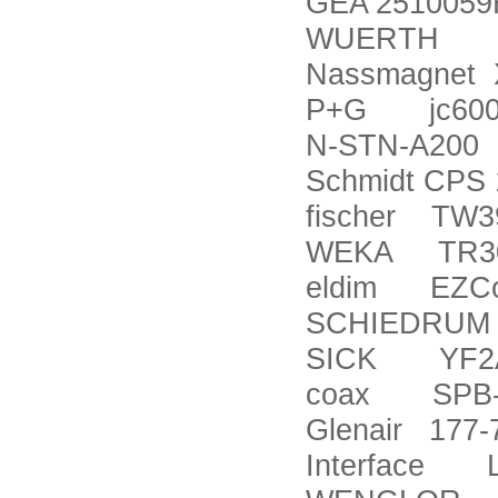
GEA 251005
WUERTH 7
Nassmagnet X
P+G jc6000
N-STN-A200
Schmidt CPS 
fischer TW3
WEKA TR3
eldim EZCon
SCHIEDRUM 2
SICK YF2A14
coax SPB-H 
Glenair 177-
Interface 