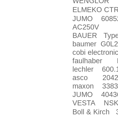
WENGLOR O
ELMEKO CTRR
JUMO 608520/
AC250V
BAUER Type 
baumer G0L2
cobi electr
faulhaber P
lechler 600.
asco 2042
maxon 3383
JUMO 404366
VESTA NSKU
Boll & Kirch