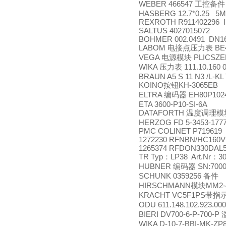
WEBER 466547
工控备件
HASBERG 12.7*0.25 5M
REXROTH R911402296 I
SALTUS 4027015072
BOHMER 002.0491 DN16
LABOM
BE4
电接点压力表
VEGA
PLICSZEB
电源模块
WIKA
111.10.160 0
压力表
BRAUN A5 S 11 N3 /L-KL 
KOINO
KH-3065EB
按钮
ELTRA
EH80P1024
编码器
ETA 3600-P10-SI-6A
DATAFORTH
温度调理模
HERZOG FD 5-3453-1777
PMC COLINET P719619
1272230 RFNBN/HC160V
1265374 RFDON330DAL5D
TR Typ
LP38 Art.Nr
3
：
：
HUBNER
SN:7000
编码器
SCHUNK 0359256
备件
HIRSCHMANN
MM2-
模块
KRACHT VC5F1PS
带指
ODU 611.148.102.923.00
BIERI DV700-6-P-700-P
WIKA D-10-7-BBI-MK-ZP