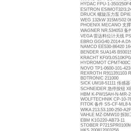
HYDAC FPU-1-350/250F
ESITRON ESIMOT32/3.24
DRUCK
DPI61
螺旋压力泵
WEG 132kW 315M/S02 0
PHOENIX MECANO
支撑
WAGNER NR.534053
备
VEGA
PS
雷达料位计天线
EBRO GGG40 Z014-A D
NAMCO EE530-86420 16
BENDER SUA145 B9301
KRACHT KF0/3.0S10KP0
HYDROMOT CPMT400C 
NOVO TP1-0600-101-423
REXROTH R911391103 R
BDTRONIC 211000
SICK UM18-51111
传感器
SCHNEIDER
XB
急停按钮
HBM K-PW15AH-N-MR-2
WOLFTECHNIK CP-10-76
FITOK
SS-CF-ML8-
备件
WIKA 213.53.100-250-A
VAHLE MZ-DMW10
拆卸
EBM K1G220-AB73-11
STOBER P721SPR0100ME
HKS 200812003256