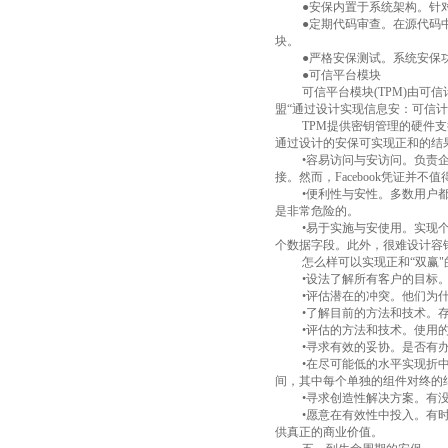
●安保内置于系统架构。针
●定期代码审查。在源代码
块。
●严格安保测试。系统安保
●可信平台模块
可信平台模块
(TPM)
由可信
盟
“通过设计实现信息安：可信计
TPM
提供密钥管理的硬件支
通过设计的安保可实现正和的结
•容易访问与安访问。负责
接。然而，
Facebook
凭证并不值
•便利性与安性。多数用户
是非常危险的。
•易于实施与安使用。实现
个数据字段。此外，很难设计容
怎么样可以实现正和“双赢
•设法了解所有客户的目标
•评估潜在的冲突。他们为
•了解目前的方法和技术。
•评估的方法和技术。使用
•寻求有效的妥协。是否有
•在尽可能低的水平实现折
间，其中每个单独的组件对终的
•寻求创造性解决方案。有
•愿意在有效性中投入。有
供真正的商业价值。