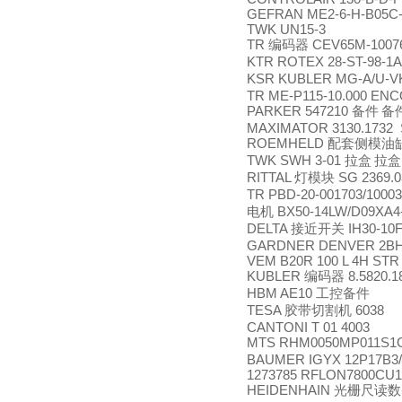
GEFRAN ME2-6-H-B05C-
TWK UN15-3
TR
CEV65M-1007
编码器
KTR ROTEX 28-ST-98-1A
KSR KUBLER MG-A/U-VK
TR ME-P115-10.000 EN
PARKER 547210
备件
备
MAXIMATOR 3130.1732 S
ROEMHELD
配套侧模油
TWK SWH 3-01
拉盒
拉盒
RITTAL
SG 2369.0
灯模块
TR PBD-20-001703/1000
BX50-14LW/D09XA4
电机
DELTA
IH30-10
接近开关
GARDNER DENVER 2BH1
VEM B20R 100 L 4H STR 
KUBLER
8.5820.1
编码器
HBM AE10
工控备件
TESA
6038
胶带切割机
CANTONI T 01 4003
MTS RHM0050MP011S1
BAUMER IGYX 12P17B3/
1273785 RFLON7800CU10
HEIDENHAIN
光栅尺读数