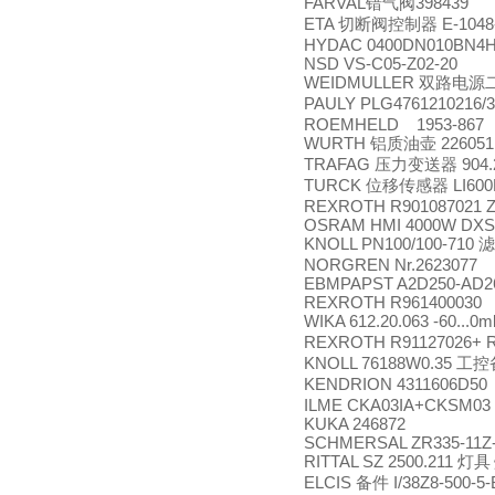
FARVAL
398439
错气阀
ETA
E-1048
切断阀控制器
HYDAC 0400DN010BN4
NSD VS-C05-Z02-20
WEIDMULLER
双路电源
PAULY PLG4761210216/39/
ROEMHELD 1953-867
WURTH
226051
铝质油壶
TRAFAG
904.
压力变送器
TURCK
LI60
位移传感器
REXROTH R901087021 Z
OSRAM HMI 4000W DXS
KNOLL PN100/100-710
滤
NORGREN Nr.2623077
EBMPAPST A2D250-AD2
REXROTH R961400030
WIKA 612.20.063 -60...0
REXROTH R91127026+ 
KNOLL 76188W0.35
工控
KENDRION 4311606D50
ILME CKA03IA+CKSM03
KUKA 246872
SCHMERSAL ZR335-11Z
RITTAL SZ 2500.211
灯具
ELCIS
I/38Z8-500-5
备件