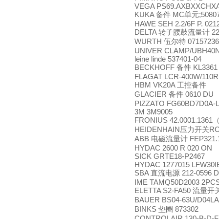
VEGA PS69.AXBXXCHX
KUKA
MC
;5080
备件
单元
HAWE SEH 2.2/6F P. 0212
DELTA
22
转子腰鼓流量计
WURTH
07157236
伍尔特
UNIVER CLAMP/UBH40
leine linde 537401-04
BECKHOFF
KL3361
备件
FLAGAT LCR-400W/110R
HBM VK20A
工控备件
GLACIER
0610 DU
备件
PIZZATO FG60BD7D0A-L
3M 3M9005
FRONIUS 42.0001.1361
HEIDENHAIN
RO
压力开关
ABB
FEP321.1
电磁流量计
HYDAC 2600 R 020 ON
SICK GRTE18-P2467
HYDAC 1277015 LFW30IB
SBA
212-0596 
直流电源
IME TAMQ50D2003 2PC
ELETTA S2-FA50
流量开
BAUER BS04-63U/D04LA4
BINKS
873302
垫圈
CONTROLAIR 130-B-D-F