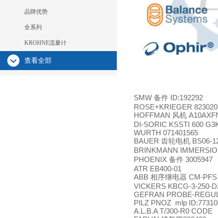
品牌优势
全系列
KROHNE流量计
查看全部
SMW
ID:192292
备件
ROSE+KRIEGER 823020
HOFFMAN
A10AXF
风机
DI-SORIC KSSTI 600 G3
WURTH 071401565
BAUER
BS06-1
齿轮电机
BRINKMANN IMMERSI
PHOENIX
3005947
备件
ATR EB400-01
ABB
CM-PFS 
相序继电器
VICKERS KBCG-3-250-D
GEFRAN PROBE-REGUL 
PILZ PNOZ mlp ID:77310
A.L.B.A T/300-R0 CODE