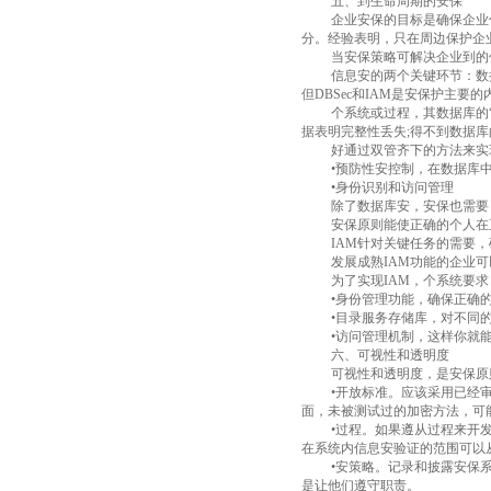
五、到生命周期的安保
企业安保的目标是确保企业
分。经验表明，只在周边保护企
当安保策略可解决企业到的
信息安的两个关键环节：数
但
DBSec
和
IAM
是安保护主要的
个系统或过程，其数据库的
据表明完整性丢失
;
得不到数据库
好通过双管齐下的方法来实
•预防性安控制，在数据库
•身份识别和访问管理
除了数据库安，安保也需要
安保原则能使正确的个人在
IAM
针对关键任务的需要，
发展成熟
IAM
功能的企业可
为了实现
IAM
，个系统要求
•身份管理功能，确保正确
•目录服务存储库，对不同
•访问管理机制，这样你就
六、可视性和透明度
可视性和透明度，是
安保原
•开放标准。应该采用已经
面，
未被测试过的加密方法，可
•过程。如果遵从过程来开
在系统内信息安验证的范围可以
•安策略。记录和披露安保
是让他们遵守职责。