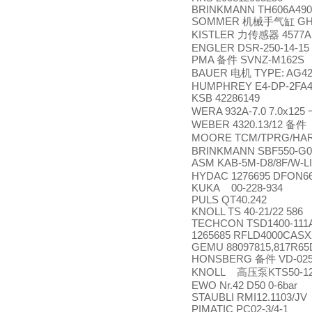
BRINKMANN TH606A490
SOMMER
GH
机械手气缸
KISTLER
4577A
力传感器
ENGLER DSR-250-14-15
PMA
SVNZ-M162S
备件
BAUER
TYPE: AG42
电机
HUMPHREY E4-DP-2FA
KSB 42286149
WERA 932A-7.0 7.0x125
WEBER 4320.13/12
备件
MOORE TCM/TPRG/HAR
BRINKMANN SBF550-G0
ASM KAB-5M-D8/8F/W-L
HYDAC 1276695 DFON66
KUKA 00-228-934
PULS QT40.242
KNOLL TS 40-21/22 586
TECHCON TSD1400-111
1265685 RFLD4000CASX
GEMU 88097815,817R65D
HONSBERG
VD-025
备件
KNOLL
KTS50-1
高压泵
EWO Nr.42 D50 0-6bar
STAUBLI RMI12.1103/JV
PIMATIC PC02-3/4-1