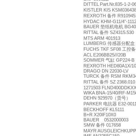
DITTEL Part.Nr.835-1-2-06
KISTLER KIS KSM03643
REXROTH
R910945
备件
HYDAC KHM-G11/4"-111
BAUER
BG40-
垫纸机电机
RITTAL
SZ4315.530
备件
MTS ARM 401913
LUMBERG
传感器分配盒
FUCHS TKF SF08
工控备
ACL E206BB25///20B
SOMMER
GP224-B
气缸
REXROTH HED80A1X/10
DRAGO DN 22030-LV
TURCK
RSM RKM34
备件
RITTAL
SZ 2368.010
备件
1271503 FLND400DDKXX
WIKA BNA-15/40/RF-M15
DEHN 929970
（货号）
PARKER
E32-001
电抗器
BECKHOFF KL5111
B+R X20IF10X0
BAUER 0532000003
SMW
017658
备件
MAYR AUSGLEICHKUPP
IME AN3255C150