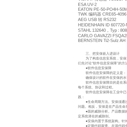
ESA UV-2
EATON PE-50-PO4H-50
TWK
CRE65-4096
编码器
AEG USB
RS232
转
HEIDENHAIN ID 60772
STAHL 132640
Typ : 80
，
CARLO GAVAZZI FSQA
BERNSTEIN Ti2-SuIz AH 
三、把安保嵌入进设计
为了构造信息安系统，安保
们先讨论“软件信息安保障"的
●软件信息安保障
软件信息安保障的定义是：
确保设计的软件在安保的水
软件信息安保障目的是在系
每个系统、协议和过程。
软件信息安保障在工业中已
践：
●生命周期方法。安保须通
问题。相反，安保是在产品生命
●面的威胁分析。产品数据
定系统潜在的威胁别。
●安保内置于系统架构。针
●定期代码审查。在源代码