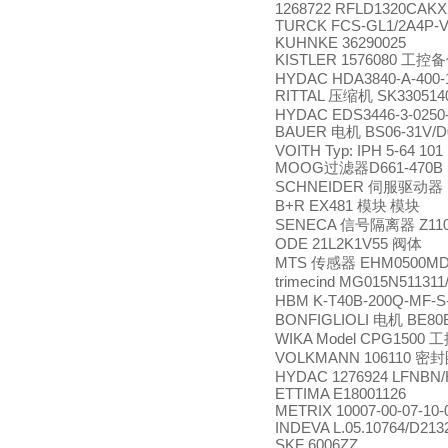
1268722 RFLD1320CAKX
TURCK FCS-GL1/2A4P-V
KUHNKE 36290025
KISTLER 1576080
工控备
HYDAC HDA3840-A-400-
RITTAL
SK330514
压缩机
HYDAC EDS3446-3-0250
BAUER
BS06-31V/D
电机
VOITH Typ: IPH 5-64 101 
MOOG
D661-470B 
过滤器
SCHNEIDER
伺服驱动器
B+R EX481
模块
模块
SENECA
Z11
信号隔离器
ODE 21L2K1V55
阀体
MTS
EHM0500MD
传感器
trimecind MG015N51131
HBM K-T40B-200Q-MF-S
BONFIGLIOLI
BE80B
电机
WIKA Model CPG1500
工
VOLKMANN 106110
密封
HYDAC 1276924 LFNBN/
ETTIMA E18001126
METRIX 10007-00-07-10-
INDEVA L.05.10764/D213
SKF 6006ZZ