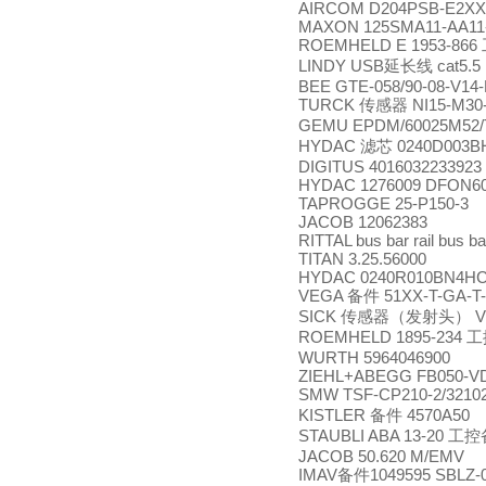
AIRCOM D204PSB-E2XX
MAXON 125SMA11-AA11
ROEMHELD E 1953-866
LINDY USB
cat5.5
延长线
BEE GTE-058/90-08-V14
TURCK
NI15-M30
传感器
GEMU EPDM/60025M52/T
HYDAC
0240D003B
滤芯
DIGITUS 4016032233923
HYDAC 1276009 DFON60
TAPROGGE 25-P150-3
JACOB 12062383
RITTAL bus bar rail bus b
TITAN 3.25.56000
HYDAC 0240R010BN4H
VEGA
51XX-T-GA-T-
备件
SICK
V
传感器（发射头）
ROEMHELD 1895-234
工
WURTH 5964046900
ZIEHL+ABEGG FB050-VD
SMW TSF-CP210-2/3210
KISTLER
4570A50
备件
STAUBLI ABA 13-20
工控
JACOB 50.620 M/EMV
IMAV
1049595 SBLZ-
备件