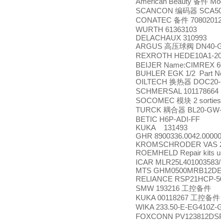
American Beauty
Mod
备件
SCANCON
SCA50
编码器
CONATEC
7080201
备件
WURTH 61363103
DELACHAUX 310993
ARGUS
DN40-G1
高压球阀
REXROTH HEDE10A1-20/
BEIJER Name:CIMREX 60
BUHLER EGK 1/2 Part No
OILTECH
DOC20-
换热器
SCHMERSAL 101178664
SOCOMEC
2 sortie
模块
TURCK
BL20-GW
耦合器
BETIC H6P-ADI-FF
KUKA 131493
GHR 8900336.0042.00000 
KROMSCHRODER VAS 2
ROEMHELD Repair kits u
ICAR MLR25L401003583
MTS GHM0500MRB12D
RELIANCE RSP21HCP-5
SMW 193216
工控备件
KUKA 00118267
工控备件
WIKA 233.50-E-EG410Z
FOXCONN PV123812DS