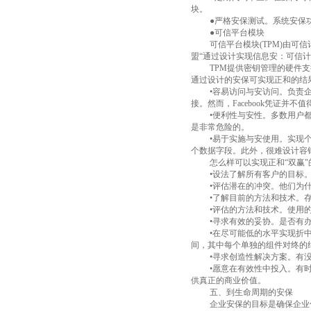
块。
●严格安保测试。系统安保
●可信平台模块
可信平台模块
(TPM)
由可信
盟
“通过设计实现信息安：可信计
TPM
提供密钥管理的硬件支
通过设计的安保可实现正和的结
•容易访问与安访问。负责
接。然而，
Facebook
凭证并不值
•便利性与安性。多数用户
是非常危险的。
•易于实施与安使用。实现
个数据字段。此外，很难设计容
怎么样可以实现正和“双赢
•设法了解所有客户的目标
•评估潜在的冲突。他们为
•了解目前的方法和技术。
•评估的方法和技术。使用
•寻求有效的妥协。是否有
•在尽可能低的水平实现折
间，其中每个单独的组件对终的
•寻求创造性解决方案。有
•愿意在有效性中投入。有
供真正的商业价值。
五、到生命周期的安保
企业安保的目标是确保企业