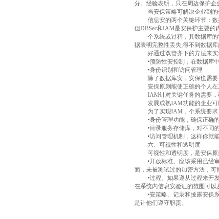
分。经验表明，只在周边保护企
当安保策略可解决企业到的
信息安的两个关键环节：数
但
DBSec
和
IAM
是安保护主要的
个系统或过程，其数据库的
据表明完整性丢失
;
得不到数据库
好通过双管齐下的方法来实
•预防性安控制，在数据库
•身份识别和访问管理
除了数据库安，安保也需要
安保原则能使正确的个人在
IAM
针对关键任务的需要，
发展成熟
IAM
功能的企业可
为了实现
IAM
，个系统要求
•身份管理功能，确保正确
•目录服务存储库，对不同
•访问管理机制，这样你就
六、可视性和透明度
可视性和透明度，是
安保原
•开放标准。应该采用已经
面，
未被测试过的加密方法，可
•过程。如果遵从过程来开
在系统内信息安验证的范围可以
•安策略。记录和披露安保
是让他们遵守职责。