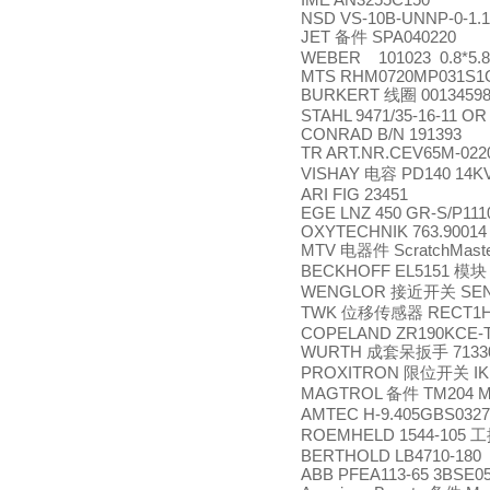
NSD VS-10B-UNNP-0-1.1
JET
SPA040220
备件
WEBER 101023 0.8*5.8/2
MTS RHM0720MP031S1
BURKERT
0013459
线圈
STAHL 9471/35-16-11 OR 
CONRAD B/N 191393
TR ART.NR.CEV65M-022
VISHAY
PD140 14KV
电容
ARI FIG 23451
EGE LNZ 450 GR-S/P111
OXYTECHNIK 763.90014
MTV
ScratchMaste
电器件
BECKHOFF EL5151
模块
WENGLOR
SEN
接近开关
TWK
RECT1H
位移传感器
COPELAND ZR190KCE-T
WURTH
7133
成套呆扳手
PROXITRON
IK
限位开关
MAGTROL
TM204 Mag
备件
AMTEC H-9.405GBS0327
ROEMHELD 1544-105
工
BERTHOLD LB4710-180
ABB PFEA113-65 3BSE0