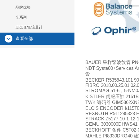
品牌优势
全系列
KROHNE流量计
查看全部
BAUER
PN4
采样泵波纹管
NDT Syste00+Services A
设
BECKER R535943.101 90
FIBRO 2018.00.25.01.02.
STROMAG 51-6
5-NM0Z
，
KISTLER
2151B
伺服压缸
TWK
GIM5362XN2
编码器
ELCIS ENCODER I/115TB
REXROTH R911295323 
STRACK Z5177-10-1-12-
GEMU 3030000DHWS41
BECKHOFF
C5T02-
备件
MAHLE PI8330DRG40
滤