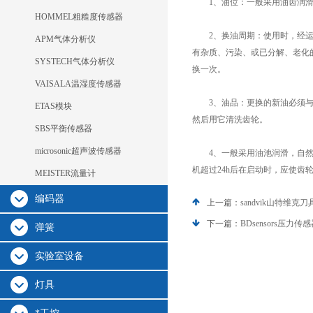
1、油位：一般采用油齿润滑
HOMMEL粗糙度传感器
2、换油周期：使用时，经运转
APM气体分析仪
有杂质、污染、或已分解、老化的
SYSTECH气体分析仪
换一次。
VAISALA温湿度传感器
3、油品：更换的新油必须与原
ETAS模块
然后用它清洗齿轮。
SBS平衡传感器
microsonic超声波传感器
4、一般采用油池润滑，自然冷
机超过24h后在启动时，应使齿
MEISTER流量计
编码器
上一篇：
sandvik山特维
下一篇：
BDsensors压
弹簧
实验室设备
灯具