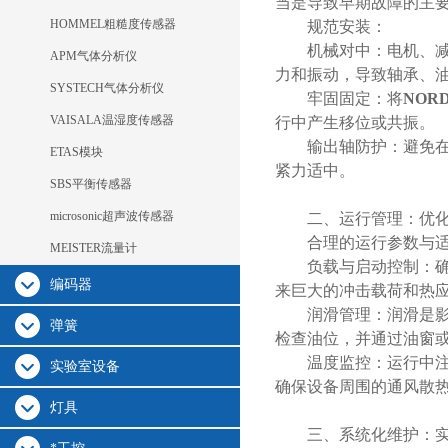
当是导致早期故障的主
HOMMEL粗糙度传感器
规范安装：
机械对中：电机、减速
APM气体分析仪
力和振动，导致轴承、
SYSTECH气体分析仪
牢固固定：将
NOR
VAISALA温湿度传感器
行中产生移位或共振。
输出轴防护：避免在输
ETAS模块
紧力适中。
SBS平衡传感器
microsonic超声波传感器
二、运行管理：优化
合理的运行参数与适宜
MEISTER流量计
负载与启动控制：确保
编码器
来巨大的冲击载荷和热
润滑管理：润滑是影响
弹簧
检查油位，并通过油窗
温度监控：运行中注意
实验室设备
确保设备周围的通风散
灯具
三、系统化维护：实