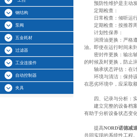
*工控
预防性维护是主动发现
定期检查：
钢结构
日常检查：倾听运行声
定期检查：按推荐周期
泵阀
计划性保养：
五金耗材
润滑油更换：严格遵循
油。即使在运行时间未
过滤器
密封件更换：输出轴输
的时候及时更换，防止
工业连接件
轴承状态评估：在计划
自动控制器
环境与清洁：保持设备
在恶劣环境中，应采取
夹具
四、记录与分析：实
建立完整的设备档案，
有助于分析设备状态变
提高
NORD诺德减
共同实现的系统性工程