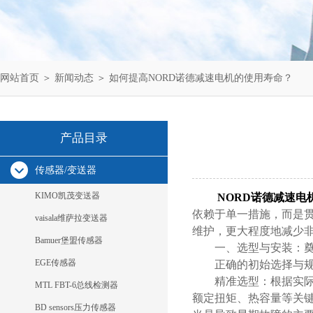
网站首页
＞
新闻动态
＞ 如何提高NORD诺德减速电机的使用寿命？
产品目录
传感器/变送器
KIMO凯茂变送器
NORD诺德减速电
依赖于单一措施，而是
vaisala维萨拉变送器
维护，更大程度地减少
Bamuer堡盟传感器
一、选型与安装：奠
EGE传感器
正确的初始选择与规范
精准选型：根据实际应
MTL FBT-6总线检测器
额定扭矩、热容量等关
BD sensors压力传感器