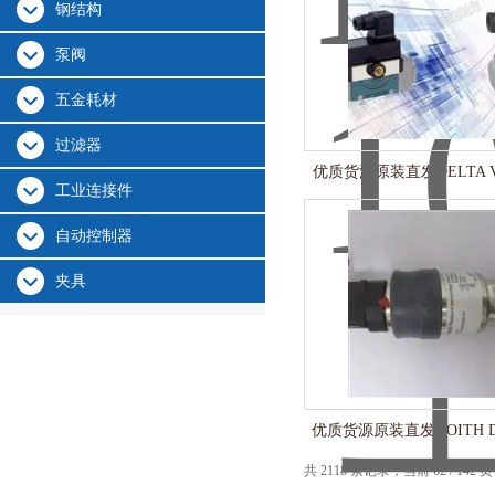
钢结构
泵阀
五金耗材
过滤器
优质货源原装直发DELTA VE
工业连接件
自动控制器
夹具
优质货源原装直发VOITH DS
共 2118 条记录，当前 62 / 142 